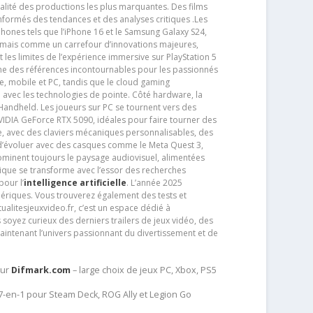
alité des productions les plus marquantes. Des films
nformés des tendances et des analyses critiques .Les
phones tels que l’iPhone 16 et le Samsung Galaxy S24,
jamais comme un carrefour d’innovations majeures,
t les limites de l’expérience immersive sur PlayStation 5
e des références incontournables pour les passionnés
e, mobile et PC, tandis que le cloud gaming
e avec les technologies de pointe. Côté hardware, la
andheld. Les joueurs sur PC se tournent vers des
IDIA GeForce RTX 5090, idéales pour faire tourner des
e, avec des claviers mécaniques personnalisables, des
e d’évoluer avec des casques comme le Meta Quest 3,
dominent toujours le paysage audiovisuel, alimentées
que se transforme avec l’essor des recherches
our l’
intelligence artificielle
. L’année 2025
ériques. Vous trouverez également des tests et
tualitesjeuxvideo.fr, c’est un espace dédié à
soyez curieux des derniers trailers de jeux vidéo, des
aintenant l’univers passionnant du divertissement et de
sur
Difmark.com
– large choix de jeux PC, Xbox, PS5
 7-en-1 pour Steam Deck, ROG Ally et Legion Go