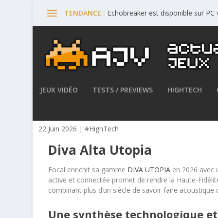
Echobreaker est disponible sur PC
TENDANCE :
JEUX VIDÉO
TESTS / PREVIEWS
HIGHTECH
Focal présente l’enceinte Di
22 Juin 2026
|
#HighTech
Diva Alta Utopia
Focal enrichit sa gamme
DIVA UTOPIA
en 2026 avec u
active et connectée promet de rendre la Haute-Fidélit
combinant plus d’un siècle de savoir-faire acoustique
Une synthèse technologique et