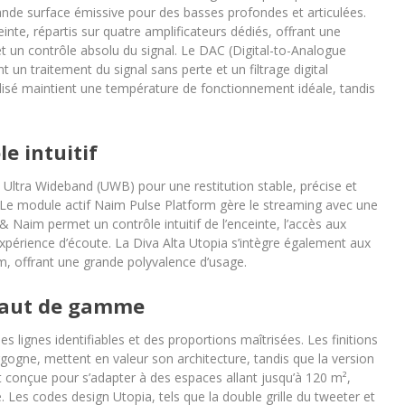
ande surface émissive pour des basses profondes et articulées.
inte, répartis sur quatre amplificateurs dédiés, offrant une
 un contrôle absolu du signal. Le DAC (Digital-to-Analogue
t un traitement du signal sans perte et un filtrage digital
isé maintient une température de fonctionnement idéale, tandis
e intuitif
e Ultra Wideband (UWB) pour une restitution stable, précise et
k. Le module actif Naim Pulse Platform gère le streaming avec une
 & Naim permet un contrôle intuitif de l’enceinte, l’accès aux
expérience d’écoute. La Diva Alta Utopia s’intègre également aux
, offrant une grande polyvalence d’usage.
 haut de gamme
s lignes identifiables et des proportions maîtrisées. Les finitions
urgogne, mettent en valeur son architecture, tandis que la version
st conçue pour s’adapter à des espaces allant jusqu’à 120 m²,
. Les codes design Utopia, tels que la double grille du tweeter et