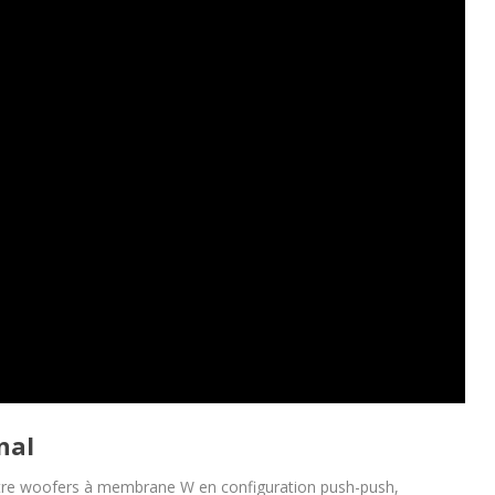
nal
tre woofers à membrane W en configuration push-push,