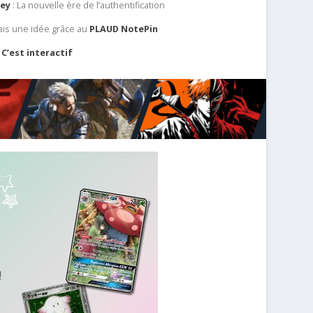
Key
: La nouvelle ère de l’authentification
ais une idée grâce au
PLAUD NotePin
C’est interactif