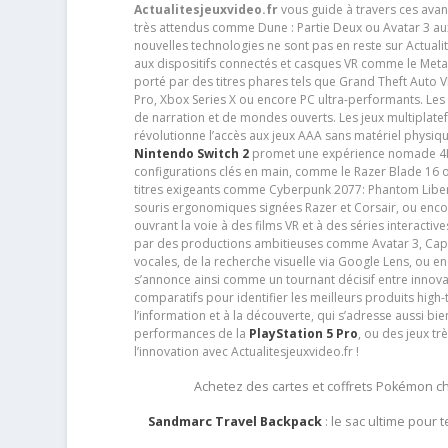
Actualitesjeuxvideo.fr
vous guide à travers ces avan
très attendus comme Dune : Partie Deux ou Avatar 3 a
nouvelles technologies ne sont pas en reste sur Actuali
aux dispositifs connectés et casques VR comme le Meta
porté par des titres phares tels que Grand Theft Auto
Pro, Xbox Series X ou encore PC ultra-performants. L
de narration et de mondes ouverts. Les jeux multiplatef
révolutionne l’accès aux jeux AAA sans matériel physiqu
Nintendo Switch 2
promet une expérience nomade 4K e
configurations clés en main, comme le Razer Blade 16 
titres exigeants comme Cyberpunk 2077: Phantom Libert
souris ergonomiques signées Razer et Corsair, ou encor
ouvrant la voie à des films VR et à des séries interact
par des productions ambitieuses comme Avatar 3, Capt
vocales, de la recherche visuelle via Google Lens, ou 
s’annonce ainsi comme un tournant décisif entre innov
comparatifs pour identifier les meilleurs produits high-t
l’information et à la découverte, qui s’adresse aussi b
performances de la
PlayStation 5 Pro
, ou des jeux t
l’innovation avec Actualitesjeuxvideo.fr !
Achetez des cartes et coffrets Pokémon 
Sandmarc Travel Backpack
: le sac ultime pour