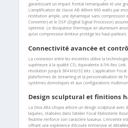
garantissant un impact frontal remarquable et une gr
L’amplification de classe AB délivre 600 watts par ence
restitution ample, une dynamique sans compression et
Converter) et le DSP (Digital Signal Processor) assuren
optimisé. Le dissipateur thermique en aluminium anod
qu’un compresseur-limiteur protège les haut-parleurs.
Connectivité avancée et contrôl
La connexion entre les enceintes utilise la technologi
supérieure à la qualité CD, équivalente à l’Hi-Res Lin
résolution jusqu’à 384 kHz/32 bits. L’application Focal
plateformes de streaming et la personnalisation de l’
systèmes domotiques et aux configurations multiroom
Design sculptural et finitions
La Diva Alta Utopia arbore un design sculptural avec de
laquées, réalisées dans l’atelier Focal Ebénisterie Bo
feutrine renforce son caractère luxueux. L’enceinte e
offrant une expérience d’écoute immersive et détaillée