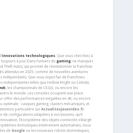
d’
innovations technologiques
. Que vous cherchiez à
 toujours à jour.Dans l’univers du
gaming
, ne manquez
d Theft Auto), qui promet de révolutionner la franchise
très attendus en 2025, comme de nouvelles aventures
os indépendants. Que vous soyez fan de franchises
es indépendantes telles que Hollow Knight ou Celeste,
ends
, les championnats de
CS:GO
, ou encore les
travers le monde. Les consoles occupent une place
pour offrir des performances inégalées en 4K, ou encore
u optimale : casques gaming, claviers mécaniques, et
ttention particulière sur
Actualitesjeuxvideo.fr
.
ère de configurations adaptées à vos besoins, qu’il
 innovation, l’écosystème des objets connectés s’élargit
s systèmes domotiques entièrement automatisés, nous
tées de
Google
ou les nouveaux robots domestiques,