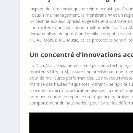
Inspirée de l’emblématique enceinte acoustique Grande 
Focus Time Management, la membrane W et un réglage
un destiné aux audiophiles exigeants et aux amateur
contraintes d’une installation traditionnelle. La Diva 
dématérialisée de qualité audiophile, compatible av
TIDAL, Qobuz, QQ Music, et les protocoles sans fil t
Un concentré d’innovations ac
La Diva Alta Utopia bénéficie de plusieurs technologi
moniteurs Utopia M, assure une précision et une tra
pour de meilleures performances. Le nouveau tweet
maîtrise des hautes fréquences, offrant une rigidité s
procédé de micro-structuration avancé. La membrane 
pour une courbe de réponse en fréquence optimisée et
comportement du haut-parleur pour éviter les déform