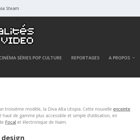
 via Steam
CINÉMA SÉRIES POP CULTURE
REPORTAGES
A PROPOS
va Alta Utopia
n troisième modèle, la Diva Alta Utopia. Cette nouvelle
enceinte
é haut de gamme plus accessible et simple d’utilisation, en
 de
Focal
et électronique de Naim.
 design