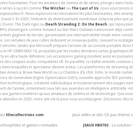
cées fascinantes. Pour les amateurs de cinéma et de séries, plongez dans l’actu
ux séries à succès comme
The Witcher
ou
The Last of Us
, nous vous tenons i
tesjeuxvideo.fr. Nous explorons les innovations les plus fascinantes, des smart
 Quest 3. En 2025, l’industrie du divertissement numérique s’impose plus que 
 VI, Doom: The Dark Ages ou
Death Stranding 2: On the Beach
, qui repoussen
es RPG d’envergure comme Avowed ou Star Wars Outlaws s’annoncent déjà comm
ormes gagnent du terrain, garantissant une interopérabilité totale entre consol
e. Les remakes de jeux cultes séduisent un nouveau public, ravivant la nostalgi
nrichie, tandis que Microsoft prépare l’arrivée de sa console portable Xbox H
ou le HP OMEN MAX 16, propulsés par les toutes dernières cartes graphiques NV
y en ultra haute définition. Les accessoires gaming montent aussi en puissanc
e des casques audio compatibles VR. En parallèle, la réalité virtuelle continu
ives dans lesquelles le spectateur devient acteur. Les plateformes de streaming 
ain America: Brave New World ou La Chambre d’à côté. Enfin, le monde numéri
encore du Generative Engine Optimization (GEO), nouvelle approche SEO pensée p
ation technologique, créativité vidéoludique et bouleversement des usages num
ech de l’année, notamment ceux liés aux avancées en intelligence artificielle. Ac
ien aux gamers invétérés qu’aux amateurs de cinéma et de technologie. Que vous 
rès attendus en 2025, notre site est là pour vous accompagner. Découvrez dès m
chez
liliecollections.com
Jeux vidéo et clés CD pas chères 
 technophiles et gamers nomades
JSAUX HB0702
– La solution