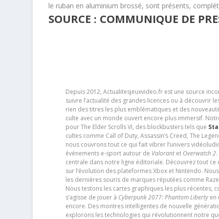
le ruban en aluminium brossé, sont présents, complét
SOURCE : COMMUNIQUE DE PRES
Depuis 2012, Actualitesjeuxvideo.fr est une source in
suivre l’actualité des grandes licences ou à découvrir 
rien des titres les plus emblématiques et des nouveaut
culte avec un monde ouvert encore plus immersif. Notr
pour The Elder Scrolls VI, des blockbusters tels que
Sta
cultes comme Call of Duty, Assassin’s Creed, The Legen
nous couvrons tout ce qui fait vibrer l’univers vidéol
événements e-sport autour de
Valorant
et
Overwatch 2
.
centrale dans notre ligne éditoriale. Découvrez tout ce
sur l’évolution des plateformes Xbox et Nintendo. Nou
les dernières souris de marques réputées comme Razer e
Nous testons les cartes graphiques les plus récentes,
s’agisse de jouer à
Cyberpunk 2077: Phantom Liberty
en u
encore. Des montres intelligentes de nouvelle génératio
explorons les technologies qui révolutionnent notre q