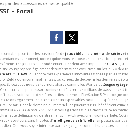
és par des accessoires de haute qualité.
SE – Focal
contournable pour tous les passionnés de
jeux vidéo
, de
cinéma
,
de
séries
et 
les tendances du moment, notre équipe vous propose un contenu riche, précis et
és à venir. Les joueurs du monde entier attendent avec impatience
GTA VI
(Gran
e site vous propose également des informations exclusives sur les jeux vidéo 
r Wars Outlaws
, ou encore des expériences innovantes signées par les studi
d of Zelda ou encore Final Fantasy, ou curieux de découvrir les dernières pépit
udique. Suivez avec nous les tournois phares comme les Worlds de
League of Leg
 Ce domaine en plein essor continue de fédérer des millions de passionnés à 
 qu’il faut savoir sur les dernières sorties comme la PlayStation 5 Pro, conçue 
s couvrons également les accessoires indispensables pour une expérience de je
t Corsair. Dans le domaine du matériel, les joueurs sur PC bénéficient d’une a
 comme la
NVIDIA GeForce RTX 5090
, et vous guidons sur les choix à faire en mati
ltra haute définition ou de streamer sur Twitch avec une fluidité parfaite. Côté
n aux écouteurs sans fil dotés d’
intelligence artificielle
, en passant par de
uotidien. Que vous soyez intéressé par des gadgets comme les lunettes connec