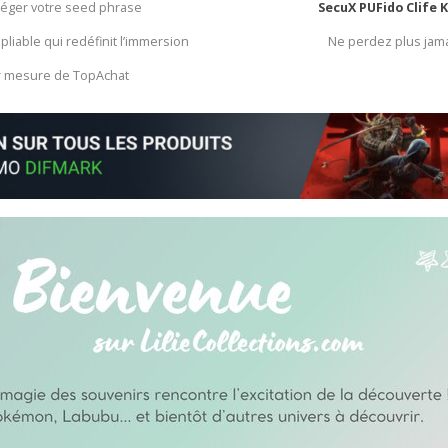
otéger votre seed phrase
SecuX PUFido Clife 
 pliable qui redéfinit l’immersion
Ne perdez plus jam
ur mesure de TopAchat