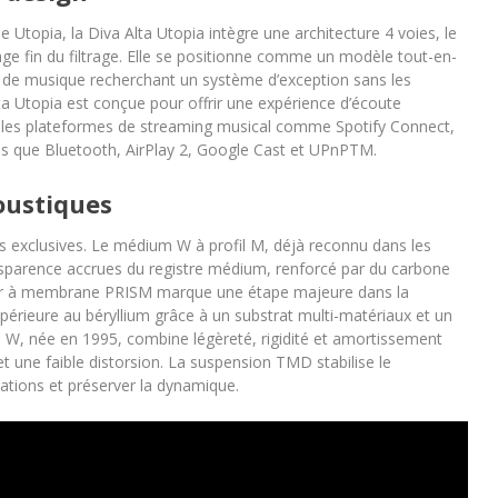
Utopia, la Diva Alta Utopia intègre une architecture 4 voies, le
 fin du filtrage. Elle se positionne comme un modèle tout-en-
s de musique recherchant un système d’exception sans les
Alta Utopia est conçue pour offrir une expérience d’écoute
ec les plateformes de streaming musical comme Spotify Connect,
els que Bluetooth, AirPlay 2, Google Cast et UPnPTM.
oustiques
es exclusives. Le médium W à profil M, déjà reconnu dans les
nsparence accrues du registre médium, renforcé par du carbone
er à membrane PRISM marque une étape majeure dans la
upérieure au béryllium grâce à un substrat multi-matériaux et un
W, née en 1995, combine légèreté, rigidité et amortissement
 une faible distorsion. La suspension TMD stabilise le
ations et préserver la dynamique.