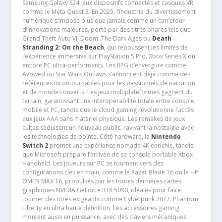
Samsung Galaxy S24, aux dispositifs connectés et casques VR
comme le Meta Quest 3. En 2025, l’industrie du divertissement
numérique s’impose plus que jamais comme un carrefour
d’innovations majeures, porté par des titres phares tels que
Grand Theft Auto VI, Doom: The Dark Ages ou
Death
Stranding 2: On the Beach
, qui repoussent les limites de
l’expérience immersive sur PlayStation 5 Pro, Xbox Series X ou
encore PC ultra-performants. Les RPG d’envergure comme
Avowed ou Star Wars Outlaws s’annoncent déjà comme des
références incontournables pour les passionnés de narration
et de mondes ouverts. Les jeux multiplateformes gagnent du
terrain, garantissant une interopérabilité totale entre console,
mobile et PC, tandis que le cloud gaming révolutionne l’accès
aux jeux AAA sans matériel physique. Les remakes de jeux
cultes séduisent un nouveau public, ravivant la nostalgie avec
les technologies de pointe. Côté hardware, la
Nintendo
Switch 2
promet une expérience nomade 4K enrichie, tandis
que Microsoft prépare l’arrivée de sa console portable Xbox
Handheld. Les joueurs sur PC se tournent vers des
configurations clés en main, comme le Razer Blade 16 ou le HP
OMEN MAX 16, propulsés par les toutes dernières cartes
graphiques NVIDIA GeForce RTX 5090, idéales pour faire
tourner des titres exigeants comme Cyberpunk 2077: Phantom
Liberty en ultra haute définition. Les accessoires gaming
montent aussi en puissance, avec des claviers mécaniques