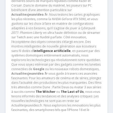
dernières souris de marques réputées comme Razer et
Corsair. Dans le domaine du matériel, les joueurs sur PC
bénéficient d’une attention particulière sur
Actualitesjeuxvideo.fr
. Nous testons les cartes graphiques
les plus récentes, comme la
NVIDIA GeForce RTX 5090
, et vous
guidons sur les choix à faire en matière de configurations
adaptées à vos besoins, qu’il s’agisse de jouer à
Cyberpunk
2077: Phantom Liberty
en ultra haute définition ou de streamer
sur Twitch avec une fluidité parfaite. Côté innovation,
l’écosystème des objets connectés s’élargit encore. Des
montres intelligentes de nouvelle génération aux écouteurs
sans fil dotés d’
intelligence artificielle
, en passant par des
systèmes domotiques entièrement automatisés, nous
explorons les technologies qui révolutionnent notre quotidien.
Que vous soyez intéressé par des gadgets comme les lunettes
connectées de
Google
ou les nouveaux robots domestiques,
Actualitesjeuxvideo.fr
vous guide à travers ces avancées
fascinantes. Pour les amateurs de cinéma et de séries, plongez
dans l’actualité des productions les plus marquantes. Des films
très attendus comme Dune : Partie Deux ou Avatar 3 aux séries
à succès comme
The Witcher
ou
The Last of Us
, nous vous
tenons informés des tendances et des analyses critiques .Les
nouvelles technologies ne sont pas en reste sur
Actualitesjeuxvideo.fr. Nous explorons les innovations les plus
fascinantes, des smartphones tels que l’iPhone 16 et le