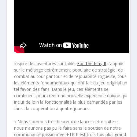
Inspiré des aventures sur table,
For The King II
s’appuie
sur le mélange extrêmement populaire de stratégie, de
combat au tour par tour et de rejouabilité roguelite, tous
les éléments fondamentaux qui ont fait du jeu original un
tel favori des fans. Dans le jeu, ces éléments se
combinent pour créer une nouvelle expérience épique qui
inclut de loin la fonctionnalité la plus demandée par les
fans : la coopération à quatre joueurs.
« Nous sommes très heureux de lancer cette suite et
nous n’aurions pas pu le faire sans le soutien de notre
communauté passionnée. FTK II est trois fois plus grand