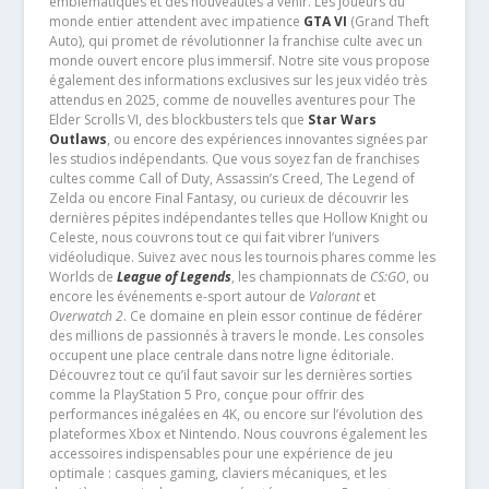
emblématiques et des nouveautés à venir. Les joueurs du
monde entier attendent avec impatience
GTA VI
(Grand Theft
Auto), qui promet de révolutionner la franchise culte avec un
monde ouvert encore plus immersif. Notre site vous propose
également des informations exclusives sur les jeux vidéo très
attendus en 2025, comme de nouvelles aventures pour The
Elder Scrolls VI, des blockbusters tels que
Star Wars
Outlaws
, ou encore des expériences innovantes signées par
les studios indépendants. Que vous soyez fan de franchises
cultes comme Call of Duty, Assassin’s Creed, The Legend of
Zelda ou encore Final Fantasy, ou curieux de découvrir les
dernières pépites indépendantes telles que Hollow Knight ou
Celeste, nous couvrons tout ce qui fait vibrer l’univers
vidéoludique. Suivez avec nous les tournois phares comme les
Worlds de
League of Legends
, les championnats de
CS:GO
, ou
encore les événements e-sport autour de
Valorant
et
Overwatch 2
. Ce domaine en plein essor continue de fédérer
des millions de passionnés à travers le monde. Les consoles
occupent une place centrale dans notre ligne éditoriale.
Découvrez tout ce qu’il faut savoir sur les dernières sorties
comme la PlayStation 5 Pro, conçue pour offrir des
performances inégalées en 4K, ou encore sur l’évolution des
plateformes Xbox et Nintendo. Nous couvrons également les
accessoires indispensables pour une expérience de jeu
optimale : casques gaming, claviers mécaniques, et les