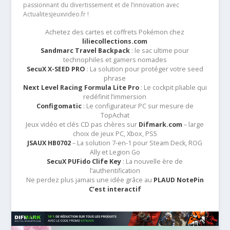
passionnant du divertissement et de l’innovation avec
Actualitesjeuxvideo.fr !
Achetez des cartes et coffrets Pokémon chez
liliecollections.com
Sandmarc Travel Backpack
: le sac ultime pour
technophiles et gamers nomades
SecuX X-SEED PRO
: La solution pour protéger votre seed
phrase
Next Level Racing Formula Lite Pro
: Le cockpit pliable qui
redéfinit l’immersion
Configomatic
: Le configurateur PC sur mesure de
TopAchat
Jeux vidéo et clés CD pas chères sur
Difmark.com
– large
choix de jeux PC, Xbox, PS5
JSAUX HB0702
– La solution 7-en-1 pour Steam Deck, ROG
Ally et Legion Go
SecuX PUFido Clife Key
: La nouvelle ère de
l’authentification
Ne perdez plus jamais une idée grâce au
PLAUD NotePin
C’est interactif