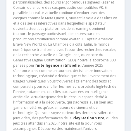
personnalisables, des souris ergonomiques signées Razer et
Corsair, ou encore des casques audio compatibles VR. En
parallèle, la réalité virtuelle continue d’évoluer avec des
casques comme le Meta Quest 3, ouvrant la voie à des films VR
et à des séries interactives dans lesquelles le spectateur
devient acteur. Les plateformes de streaming dominent
toujours le paysage audiovisuel, alimentées par des
productions ambitieuses comme Avatar 3, Captain America:
Brave New World ou La Chambre d’à côté. Enfin, le monde
numérique se transforme avec l’essor des recherches vocales,
de la recherche visuelle via Google Lens, ou encore du
Generative Engine Optimization (GEO), nouvelle approche SEO
pensée pour l’
intelligence artificielle
. L’année 2025
s’annonce ainsi comme un tournant décisif entre innovation
technologique, créativité vidéoludique et bouleversement des
usages numériques. Vous trouverez également des tests et
comparatifs pour identifier les meilleurs produits high-tech de
l’année, notamment ceux liés aux avancées en intelligence
artificielle. Actualitesjeuxvideo.fr, c’est un espace dédié à
l’information et à la découverte, qui s’adresse aussi bien aux
gamers invétérés qu’aux amateurs de cinéma et de
technologie. Que vous soyez curieux des derniers trailers de
jeux vidéo, des performances de la
PlayStation 5 Pro
, ou des
jeux très attendus en 2025, notre site est là pour vous
accompagner. Découvrez dès maintenant l’univers