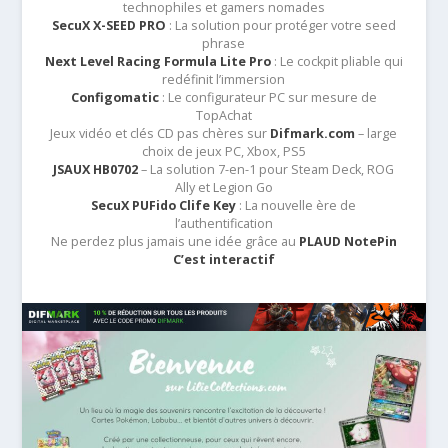
technophiles et gamers nomades
SecuX X-SEED PRO
: La solution pour protéger votre seed
phrase
Next Level Racing Formula Lite Pro
: Le cockpit pliable qui
redéfinit l’immersion
Configomatic
: Le configurateur PC sur mesure de
TopAchat
Jeux vidéo et clés CD pas chères sur
Difmark.com
– large
choix de jeux PC, Xbox, PS5
JSAUX HB0702
– La solution 7-en-1 pour Steam Deck, ROG
Ally et Legion Go
SecuX PUFido Clife Key
: La nouvelle ère de
l’authentification
Ne perdez plus jamais une idée grâce au
PLAUD NotePin
C’est interactif