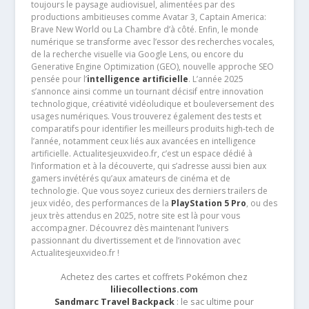
toujours le paysage audiovisuel, alimentées par des
productions ambitieuses comme Avatar 3, Captain America:
Brave New World ou La Chambre d’à côté. Enfin, le monde
numérique se transforme avec l’essor des recherches vocales,
de la recherche visuelle via Google Lens, ou encore du
Generative Engine Optimization (GEO), nouvelle approche SEO
pensée pour l’
intelligence artificielle
. L’année 2025
s’annonce ainsi comme un tournant décisif entre innovation
technologique, créativité vidéoludique et bouleversement des
usages numériques. Vous trouverez également des tests et
comparatifs pour identifier les meilleurs produits high-tech de
l’année, notamment ceux liés aux avancées en intelligence
artificielle. Actualitesjeuxvideo.fr, c’est un espace dédié à
l’information et à la découverte, qui s’adresse aussi bien aux
gamers invétérés qu’aux amateurs de cinéma et de
technologie. Que vous soyez curieux des derniers trailers de
jeux vidéo, des performances de la
PlayStation 5 Pro
, ou des
jeux très attendus en 2025, notre site est là pour vous
accompagner. Découvrez dès maintenant l’univers
passionnant du divertissement et de l’innovation avec
Actualitesjeuxvideo.fr !
Achetez des cartes et coffrets Pokémon chez
liliecollections.com
Sandmarc Travel Backpack
: le sac ultime pour