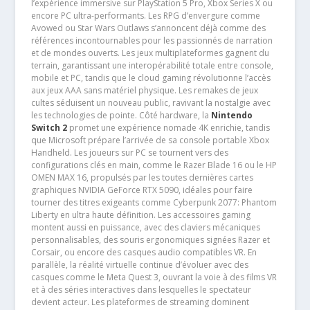
l’expérience immersive sur PlayStation 5 Pro, Xbox Series X ou
encore PC ultra-performants. Les RPG d’envergure comme
Avowed ou Star Wars Outlaws s’annoncent déjà comme des
références incontournables pour les passionnés de narration
et de mondes ouverts. Les jeux multiplateformes gagnent du
terrain, garantissant une interopérabilité totale entre console,
mobile et PC, tandis que le cloud gaming révolutionne l’accès
aux jeux AAA sans matériel physique. Les remakes de jeux
cultes séduisent un nouveau public, ravivant la nostalgie avec
les technologies de pointe. Côté hardware, la
Nintendo
Switch 2
promet une expérience nomade 4K enrichie, tandis
que Microsoft prépare l’arrivée de sa console portable Xbox
Handheld. Les joueurs sur PC se tournent vers des
configurations clés en main, comme le Razer Blade 16 ou le HP
OMEN MAX 16, propulsés par les toutes dernières cartes
graphiques NVIDIA GeForce RTX 5090, idéales pour faire
tourner des titres exigeants comme Cyberpunk 2077: Phantom
Liberty en ultra haute définition. Les accessoires gaming
montent aussi en puissance, avec des claviers mécaniques
personnalisables, des souris ergonomiques signées Razer et
Corsair, ou encore des casques audio compatibles VR. En
parallèle, la réalité virtuelle continue d’évoluer avec des
casques comme le Meta Quest 3, ouvrant la voie à des films VR
et à des séries interactives dans lesquelles le spectateur
devient acteur. Les plateformes de streaming dominent