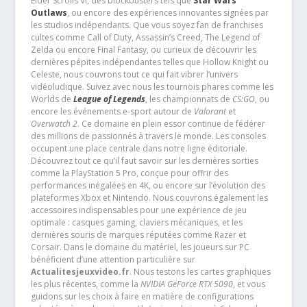
Elder Scrolls VI, des blockbusters tels que
Star Wars
Outlaws
, ou encore des expériences innovantes signées par
les studios indépendants. Que vous soyez fan de franchises
cultes comme Call of Duty, Assassin’s Creed, The Legend of
Zelda ou encore Final Fantasy, ou curieux de découvrir les
dernières pépites indépendantes telles que Hollow Knight ou
Celeste, nous couvrons tout ce qui fait vibrer l’univers
vidéoludique. Suivez avec nous les tournois phares comme les
Worlds de
League of Legends
, les championnats de
CS:GO
, ou
encore les événements e-sport autour de
Valorant
et
Overwatch 2
. Ce domaine en plein essor continue de fédérer
des millions de passionnés à travers le monde. Les consoles
occupent une place centrale dans notre ligne éditoriale.
Découvrez tout ce qu’il faut savoir sur les dernières sorties
comme la PlayStation 5 Pro, conçue pour offrir des
performances inégalées en 4K, ou encore sur l’évolution des
plateformes Xbox et Nintendo. Nous couvrons également les
accessoires indispensables pour une expérience de jeu
optimale : casques gaming, claviers mécaniques, et les
dernières souris de marques réputées comme Razer et
Corsair. Dans le domaine du matériel, les joueurs sur PC
bénéficient d’une attention particulière sur
Actualitesjeuxvideo.fr
. Nous testons les cartes graphiques
les plus récentes, comme la
NVIDIA GeForce RTX 5090
, et vous
guidons sur les choix à faire en matière de configurations