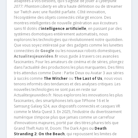
adaptées à vos besoins, qu’il s’agisse de jouer à
Cyberpunk
2077: Phantom Liberty
en ultra haute définition ou de streamer
sur Twitch avec une fluidité parfaite. Côté innovation,
l’écosystème des objets connectés s’élargit encore. Des
montres intelligentes de nouvelle génération aux écouteurs
sans fil dotés d’
intelligence artificielle
, en passant par des
systèmes domotiques entièrement automatisés, nous
explorons les technologies qui révolutionnent notre quotidien.
Que vous soyez intéressé par des gadgets comme les lunettes
connectées de
Google
ou les nouveaux robots domestiques,
Actualitesjeuxvideo.fr
vous guide à travers ces avancées
fascinantes. Pour les amateurs de cinéma et de séries, plongez
dans l’actualité des productions les plus marquantes. Des films
très attendus comme Dune : Partie Deux ou Avatar 3 aux séries
à succès comme
The Witcher
ou
The Last of Us
, nous vous
tenons informés des tendances et des analyses critiques .Les
nouvelles technologies ne sont pas en reste sur
Actualitesjeuxvideo.fr. Nous explorons les innovations les plus
fascinantes, des smartphones tels que l’iPhone 16 et le
Samsung Galaxy S24, aux dispositifs connectés et casques VR
comme le Meta Quest 3. En 2025, l’industrie du divertissement
numérique s’impose plus que jamais comme un carrefour
d’innovations majeures, porté par des titres phares tels que
Grand Theft Auto VI, Doom: The Dark Ages ou
Death
Stranding 2: On the Beach
, qui repoussent les limites de