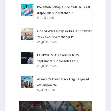
Pokémon Pokopia : Fonds-Bulleux est
disponible sur Nintendo 2
5 août 2026
God of War Laufey sortira le 16 février
2027 exclusivement sur PS5
25 juillet 2026
EA SPORTS FC 27 sortira le 25
septembre sur consoles et PC
23 juillet 2026
Assassin’s Creed Black Flag Resynced
est disponible
9 juillet 2026