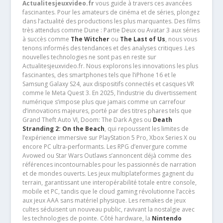
Actualitesjeuxvideo.fr
vous guide à travers ces avancées
fascinantes. Pour les amateurs de cinéma et de séries, plongez
dans l’actualité des productions les plus marquantes. Des films
très attendus comme Dune : Partie Deux ou Avatar 3 aux séries
à succès comme
The Witcher
ou
The Last of Us
, nous vous
tenons informés des tendances et des analyses critiques .Les
nouvelles technologies ne sont pas en reste sur
Actualitesjeuxvideo.fr. Nous explorons les innovations les plus
fascinantes, des smartphones tels que l’iPhone 16 et le
Samsung Galaxy S24, aux dispositifs connectés et casques VR
comme le Meta Quest 3. En 2025, l’industrie du divertissement
numérique s’impose plus que jamais comme un carrefour
d’innovations majeures, porté par des titres phares tels que
Grand Theft Auto VI, Doom: The Dark Ages ou
Death
Stranding 2: On the Beach
, qui repoussent les limites de
l’expérience immersive sur PlayStation 5 Pro, Xbox Series X ou
encore PC ultra-performants. Les RPG d’envergure comme
Avowed ou Star Wars Outlaws s’annoncent déjà comme des
références incontournables pour les passionnés de narration
et de mondes ouverts. Les jeux multiplateformes gagnent du
terrain, garantissant une interopérabilité totale entre console,
mobile et PC, tandis que le cloud gaming révolutionne l’accès
aux jeux AAA sans matériel physique. Les remakes de jeux
cultes séduisent un nouveau public, ravivant la nostalgie avec
les technologies de pointe. Côté hardware, la
Nintendo