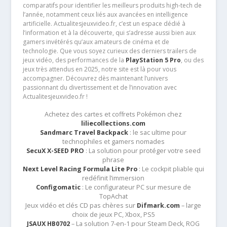
comparatifs pour identifier les meilleurs produits high-tech de
l’année, notamment ceux liés aux avancées en intelligence
artificielle. Actualitesjeuxvideo.fr, c’est un espace dédié à
l’information et à la découverte, qui s’adresse aussi bien aux
gamers invétérés qu’aux amateurs de cinéma et de
technologie. Que vous soyez curieux des derniers trailers de
jeux vidéo, des performances de la
PlayStation 5 Pro
, ou des
jeux très attendus en 2025, notre site est là pour vous
accompagner. Découvrez dès maintenant l’univers
passionnant du divertissement et de l’innovation avec
Actualitesjeuxvideo.fr !
Achetez des cartes et coffrets Pokémon chez
liliecollections.com
Sandmarc Travel Backpack
: le sac ultime pour
technophiles et gamers nomades
SecuX X-SEED PRO
: La solution pour protéger votre seed
phrase
Next Level Racing Formula Lite Pro
: Le cockpit pliable qui
redéfinit l’immersion
Configomatic
: Le configurateur PC sur mesure de
TopAchat
Jeux vidéo et clés CD pas chères sur
Difmark.com
– large
choix de jeux PC, Xbox, PS5
JSAUX HB0702
– La solution 7-en-1 pour Steam Deck, ROG