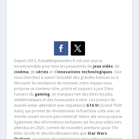
Depuis 2012, Actualitesjeuxvideo.fr est une source
incontournable pour tous les passionnés de
jeux vidéo
, de
cinéma
,
de
séries
et d’
innovations technologiques
. Que
vous cherchiez à suivre l’actualité des grandes licences ou à
découvrir les tendances du moment, notre équipe vous
propose un contenu riche, précis et toujours à jour.Dans
l’univers du
gaming
, ne manquez rien des titres les plus
emblématiques et des nouveautés à venir. Les joueurs du
monde entier attendent avec impatience
GTA VI
(Grand Theft
Auto), qui promet de révolutionner la franchise culte avec un
monde ouvert encore plus immersif. Notre site vous propose
également des informations exclusives sur les jeux vidéo très
attendus en 2025, comme de nouvelles aventures pour The
Elder Scrolls VI, des blockbusters tels que
Star Wars
Outlaws
, ou encore des expériences innovantes signées par