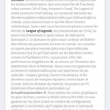
les studios indépendants. Que vous soyez fan de franchises
cultes comme Call of Duty, Assassin’s Creed, The Legend of
Zelda ou encore Final Fantasy, ou curieux de découvrir les
dernières pépites indépendantes telles que Hollow Knight ou
Celeste, nous couvrons tout ce qui fait vibrer l’univers
vidéoludique. Suivez avec nous les tournois phares comme les
Worlds de
League of Legends
, les championnats de
CS:GO
, ou
encore les événements e-sport autour de
Valorant
et
Overwatch 2
. Ce domaine en plein essor continue de fédérer
des millions de passionnés à travers le monde. Les consoles
occupent une place centrale dans notre ligne éditoriale.
Découvrez tout ce qu’il faut savoir sur les dernières sorties
comme la PlayStation 5 Pro, conçue pour offrir des
performances inégalées en 4K, ou encore sur l’évolution des
plateformes Xbox et Nintendo. Nous couvrons également les
accessoires indispensables pour une expérience de jeu
optimale : casques gaming, claviers mécaniques, et les
dernières souris de marques réputées comme Razer et
Corsair. Dans le domaine du matériel, les joueurs sur PC
bénéficient d’une attention particulière sur
Actualitesjeuxvideo.fr
. Nous testons les cartes graphiques
les plus récentes, comme la
NVIDIA GeForce RTX 5090
, et vous
guidons sur les choix à faire en matière de configurations
adaptées à vos besoins, qu’il s’agisse de jouer à
Cyberpunk