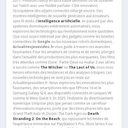
2077: Phantom Liberty
en ultra haute définition ou de streamer
sur Twitch avec une fluidité parfaite. Côté innovation,
l’écosystème des objets connectés s’élargit encore. Des
montres intelligentes de nouvelle génération aux écouteurs
sans fil dotés d’
intelligence artificielle
, en passant par des
systèmes domotiques entièrement automatisés, nous
explorons les technologies qui révolutionnent notre quotidien.
Que vous soyez intéressé par des gadgets comme les lunettes
connectées de
Google
ou les nouveaux robots domestiques,
Actualitesjeuxvideo.fr
vous guide à travers ces avancées
fascinantes. Pour les amateurs de cinéma et de séries, plongez
dans l’actualité des productions les plus marquantes. Des films
très attendus comme Dune : Partie Deux ou Avatar 3 aux séries
à succès comme
The Witcher
ou
The Last of Us
, nous vous
tenons informés des tendances et des analyses critiques .Les
nouvelles technologies ne sont pas en reste sur
Actualitesjeuxvideo.fr. Nous explorons les innovations les plus
fascinantes, des smartphones tels que l’iPhone 16 et le
Samsung Galaxy S24, aux dispositifs connectés et casques VR
comme le Meta Quest 3. En 2025, l’industrie du divertissement
numérique s’impose plus que jamais comme un carrefour
d’innovations majeures, porté par des titres phares tels que
Grand Theft Auto VI, Doom: The Dark Ages ou
Death
Stranding 2: On the Beach
, qui repoussent les limites de
l’expérience immersive sur PlayStation 5 Pro, Xbox Series X ou