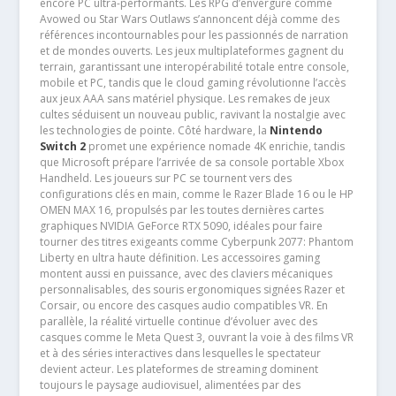
encore PC ultra-performants. Les RPG d’envergure comme
Avowed ou Star Wars Outlaws s’annoncent déjà comme des
références incontournables pour les passionnés de narration
et de mondes ouverts. Les jeux multiplateformes gagnent du
terrain, garantissant une interopérabilité totale entre console,
mobile et PC, tandis que le cloud gaming révolutionne l’accès
aux jeux AAA sans matériel physique. Les remakes de jeux
cultes séduisent un nouveau public, ravivant la nostalgie avec
les technologies de pointe. Côté hardware, la
Nintendo
Switch 2
promet une expérience nomade 4K enrichie, tandis
que Microsoft prépare l’arrivée de sa console portable Xbox
Handheld. Les joueurs sur PC se tournent vers des
configurations clés en main, comme le Razer Blade 16 ou le HP
OMEN MAX 16, propulsés par les toutes dernières cartes
graphiques NVIDIA GeForce RTX 5090, idéales pour faire
tourner des titres exigeants comme Cyberpunk 2077: Phantom
Liberty en ultra haute définition. Les accessoires gaming
montent aussi en puissance, avec des claviers mécaniques
personnalisables, des souris ergonomiques signées Razer et
Corsair, ou encore des casques audio compatibles VR. En
parallèle, la réalité virtuelle continue d’évoluer avec des
casques comme le Meta Quest 3, ouvrant la voie à des films VR
et à des séries interactives dans lesquelles le spectateur
devient acteur. Les plateformes de streaming dominent
toujours le paysage audiovisuel, alimentées par des