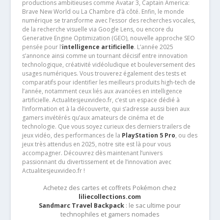
productions ambitieuses comme Avatar 3, Captain America:
Brave New World ou La Chambre d’à côté. Enfin, le monde
numérique se transforme avec l’essor des recherches vocales,
de la recherche visuelle via Google Lens, ou encore du
Generative Engine Optimization (GEO), nouvelle approche SEO
pensée pour l’
intelligence artificielle
. L’année 2025
s’annonce ainsi comme un tournant décisif entre innovation
technologique, créativité vidéoludique et bouleversement des
usages numériques. Vous trouverez également des tests et
comparatifs pour identifier les meilleurs produits high-tech de
l’année, notamment ceux liés aux avancées en intelligence
artificielle. Actualitesjeuxvideo.fr, c’est un espace dédié à
l’information et à la découverte, qui s’adresse aussi bien aux
gamers invétérés qu’aux amateurs de cinéma et de
technologie. Que vous soyez curieux des derniers trailers de
jeux vidéo, des performances de la
PlayStation 5 Pro
, ou des
jeux très attendus en 2025, notre site est là pour vous
accompagner. Découvrez dès maintenant l’univers
passionnant du divertissement et de l’innovation avec
Actualitesjeuxvideo.fr !
Achetez des cartes et coffrets Pokémon chez
liliecollections.com
Sandmarc Travel Backpack
: le sac ultime pour
technophiles et gamers nomades