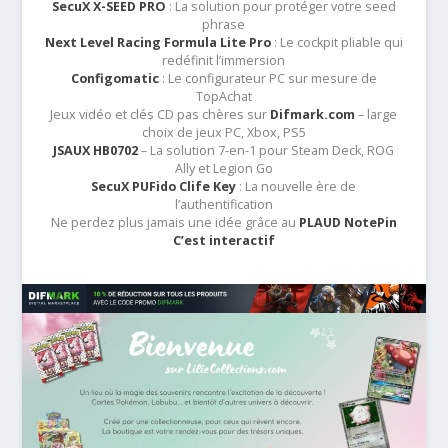
SecuX X-SEED PRO
: La solution pour protéger votre seed
phrase
Next Level Racing Formula Lite Pro
: Le cockpit pliable qui
redéfinit l’immersion
Configomatic
: Le configurateur PC sur mesure de
TopAchat
Jeux vidéo et clés CD pas chères sur
Difmark.com
– large
choix de jeux PC, Xbox, PS5
JSAUX HB0702
– La solution 7-en-1 pour Steam Deck, ROG
Ally et Legion Go
SecuX PUFido Clife Key
: La nouvelle ère de
l’authentification
Ne perdez plus jamais une idée grâce au
PLAUD NotePin
C’est interactif