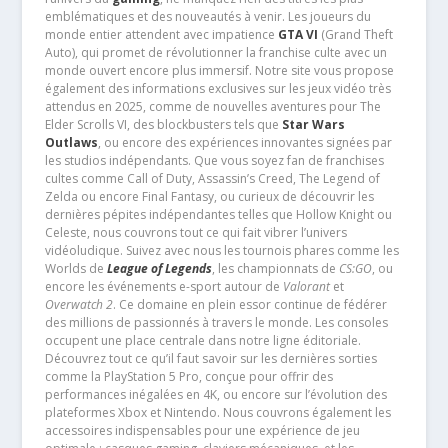
emblématiques et des nouveautés à venir. Les joueurs du
monde entier attendent avec impatience
GTA VI
(Grand Theft
Auto), qui promet de révolutionner la franchise culte avec un
monde ouvert encore plus immersif. Notre site vous propose
également des informations exclusives sur les jeux vidéo très
attendus en 2025, comme de nouvelles aventures pour The
Elder Scrolls VI, des blockbusters tels que
Star Wars
Outlaws
, ou encore des expériences innovantes signées par
les studios indépendants. Que vous soyez fan de franchises
cultes comme Call of Duty, Assassin’s Creed, The Legend of
Zelda ou encore Final Fantasy, ou curieux de découvrir les
dernières pépites indépendantes telles que Hollow Knight ou
Celeste, nous couvrons tout ce qui fait vibrer l’univers
vidéoludique. Suivez avec nous les tournois phares comme les
Worlds de
League of Legends
, les championnats de
CS:GO
, ou
encore les événements e-sport autour de
Valorant
et
Overwatch 2
. Ce domaine en plein essor continue de fédérer
des millions de passionnés à travers le monde. Les consoles
occupent une place centrale dans notre ligne éditoriale.
Découvrez tout ce qu’il faut savoir sur les dernières sorties
comme la PlayStation 5 Pro, conçue pour offrir des
performances inégalées en 4K, ou encore sur l’évolution des
plateformes Xbox et Nintendo. Nous couvrons également les
accessoires indispensables pour une expérience de jeu