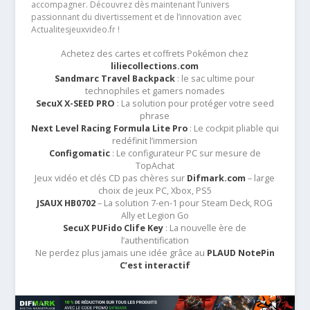
accompagner. Découvrez dès maintenant l’univers
passionnant du divertissement et de l’innovation avec
Actualitesjeuxvideo.fr !
Achetez des cartes et coffrets Pokémon chez
liliecollections.com
Sandmarc Travel Backpack
: le sac ultime pour
technophiles et gamers nomades
SecuX X-SEED PRO
: La solution pour protéger votre seed
phrase
Next Level Racing Formula Lite Pro
: Le cockpit pliable qui
redéfinit l’immersion
Configomatic
: Le configurateur PC sur mesure de
TopAchat
Jeux vidéo et clés CD pas chères sur
Difmark.com
– large
choix de jeux PC, Xbox, PS5
JSAUX HB0702
– La solution 7-en-1 pour Steam Deck, ROG
Ally et Legion Go
SecuX PUFido Clife Key
: La nouvelle ère de
l’authentification
Ne perdez plus jamais une idée grâce au
PLAUD NotePin
C’est interactif