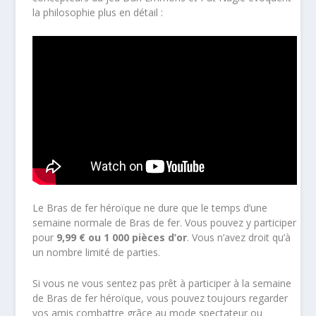
la philosophie plus en détail :
Le Bras de fer héroïque ne dure que le temps d’une
semaine normale de Bras de fer. Vous pouvez y participer
pour
9,99 € ou 1 000 pièces d’or
. Vous n’avez droit qu’à
un nombre limité de parties.
Si vous ne vous sentez pas prêt à participer à la semaine
de Bras de fer héroïque, vous pouvez toujours regarder
vos amis combattre grâce au mode spectateur ou