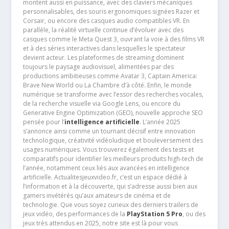
montent aussi en puissance, avec des claviers mécaniques
personnalisables, des souris ergonomiques signées Razer et
Corsair, ou encore des casques audio compatibles VR. En
parallèle, la réalité virtuelle continue d’évoluer avec des
casques comme le Meta Quest 3, ouvrant la voie à des films VR
et à des séries interactives dans lesquelles le spectateur
devient acteur. Les plateformes de streaming dominent
toujours le paysage audiovisuel, alimentées par des
productions ambitieuses comme Avatar 3, Captain America:
Brave New World ou La Chambre d’à côté. Enfin, le monde
numérique se transforme avec l’essor des recherches vocales,
de la recherche visuelle via Google Lens, ou encore du
Generative Engine Optimization (GEO), nouvelle approche SEO
pensée pour l’
intelligence artificielle
. L’année 2025
s’annonce ainsi comme un tournant décisif entre innovation
technologique, créativité vidéoludique et bouleversement des
usages numériques. Vous trouverez également des tests et
comparatifs pour identifier les meilleurs produits high-tech de
l’année, notamment ceux liés aux avancées en intelligence
artificielle. Actualitesjeuxvideo.fr, c’est un espace dédié à
l’information et à la découverte, qui s’adresse aussi bien aux
gamers invétérés qu’aux amateurs de cinéma et de
technologie. Que vous soyez curieux des derniers trailers de
jeux vidéo, des performances de la
PlayStation 5 Pro
, ou des
jeux très attendus en 2025, notre site est là pour vous