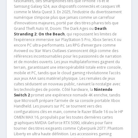
fascinantes, des smartphones tels que l’iPhone 16 et le
Samsung Galaxy S24, aux dispositifs connectés et casques VR
comme le Meta Quest 3. En 2025, l’industrie du divertissement
numérique s’impose plus que jamais comme un carrefour
d’innovations majeures, porté par des titres phares tels que
Grand Theft Auto VI, Doom: The Dark Ages ou
Death
Stranding 2: On the Beach
, qui repoussent les limites de
l’expérience immersive sur PlayStation 5 Pro, Xbox Series X ou
encore PC ultra-performants. Les RPG d’envergure comme
Avowed ou Star Wars Outlaws s’annoncent déjà comme des
références incontournables pour les passionnés de narration
et de mondes ouverts. Les jeux multiplateformes gagnent du
terrain, garantissant une interopérabilité totale entre console,
mobile et PC, tandis que le cloud gaming révolutionne l’accès
aux jeux AAA sans matériel physique. Les remakes de jeux
cultes séduisent un nouveau public, ravivant la nostalgie avec
les technologies de pointe. Côté hardware, la
Nintendo
Switch 2
promet une expérience nomade 4K enrichie, tandis
que Microsoft prépare l’arrivée de sa console portable Xbox
Handheld. Les joueurs sur PC se tournent vers des
configurations clés en main, comme le Razer Blade 16 ou le HP
OMEN MAX 16, propulsés par les toutes dernières cartes
graphiques NVIDIA GeForce RTX 5090, idéales pour faire
tourner des titres exigeants comme Cyberpunk 2077: Phantom
Liberty en ultra haute définition. Les accessoires gaming