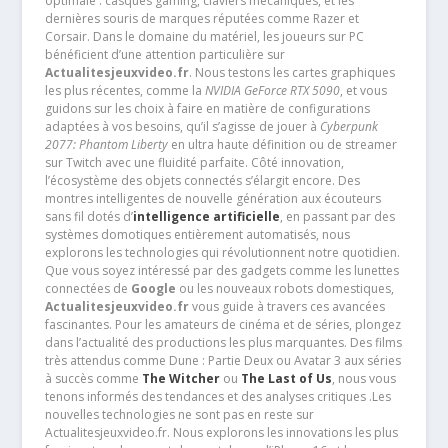
optimale : casques gaming, claviers mécaniques, et les
dernières souris de marques réputées comme Razer et
Corsair. Dans le domaine du matériel, les joueurs sur PC
bénéficient d’une attention particulière sur
Actualitesjeuxvideo.fr
. Nous testons les cartes graphiques
les plus récentes, comme la
NVIDIA GeForce RTX 5090
, et vous
guidons sur les choix à faire en matière de configurations
adaptées à vos besoins, qu’il s’agisse de jouer à
Cyberpunk
2077: Phantom Liberty
en ultra haute définition ou de streamer
sur Twitch avec une fluidité parfaite. Côté innovation,
l’écosystème des objets connectés s’élargit encore. Des
montres intelligentes de nouvelle génération aux écouteurs
sans fil dotés d’
intelligence artificielle
, en passant par des
systèmes domotiques entièrement automatisés, nous
explorons les technologies qui révolutionnent notre quotidien.
Que vous soyez intéressé par des gadgets comme les lunettes
connectées de
Google
ou les nouveaux robots domestiques,
Actualitesjeuxvideo.fr
vous guide à travers ces avancées
fascinantes. Pour les amateurs de cinéma et de séries, plongez
dans l’actualité des productions les plus marquantes. Des films
très attendus comme Dune : Partie Deux ou Avatar 3 aux séries
à succès comme
The Witcher
ou
The Last of Us
, nous vous
tenons informés des tendances et des analyses critiques .Les
nouvelles technologies ne sont pas en reste sur
Actualitesjeuxvideo.fr. Nous explorons les innovations les plus