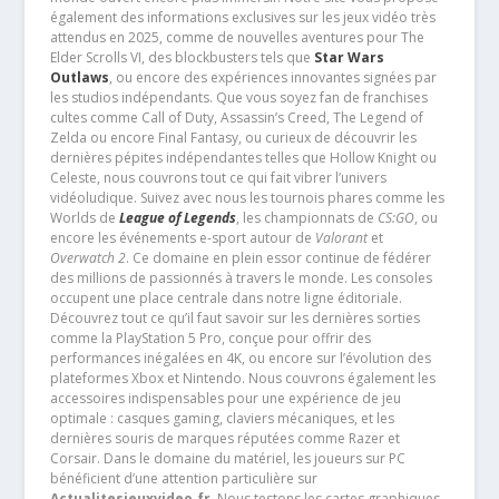
également des informations exclusives sur les jeux vidéo très
attendus en 2025, comme de nouvelles aventures pour The
Elder Scrolls VI, des blockbusters tels que
Star Wars
Outlaws
, ou encore des expériences innovantes signées par
les studios indépendants. Que vous soyez fan de franchises
cultes comme Call of Duty, Assassin’s Creed, The Legend of
Zelda ou encore Final Fantasy, ou curieux de découvrir les
dernières pépites indépendantes telles que Hollow Knight ou
Celeste, nous couvrons tout ce qui fait vibrer l’univers
vidéoludique. Suivez avec nous les tournois phares comme les
Worlds de
League of Legends
, les championnats de
CS:GO
, ou
encore les événements e-sport autour de
Valorant
et
Overwatch 2
. Ce domaine en plein essor continue de fédérer
des millions de passionnés à travers le monde. Les consoles
occupent une place centrale dans notre ligne éditoriale.
Découvrez tout ce qu’il faut savoir sur les dernières sorties
comme la PlayStation 5 Pro, conçue pour offrir des
performances inégalées en 4K, ou encore sur l’évolution des
plateformes Xbox et Nintendo. Nous couvrons également les
accessoires indispensables pour une expérience de jeu
optimale : casques gaming, claviers mécaniques, et les
dernières souris de marques réputées comme Razer et
Corsair. Dans le domaine du matériel, les joueurs sur PC
bénéficient d’une attention particulière sur
Actualitesjeuxvideo.fr
. Nous testons les cartes graphiques