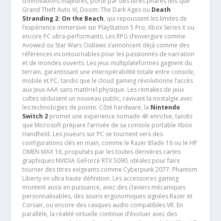
d’innovations majeures, porté par des titres phares tels que
Grand Theft Auto VI, Doom: The Dark Ages ou
Death
Stranding 2: On the Beach
, qui repoussent les limites de
l’expérience immersive sur PlayStation 5 Pro, Xbox Series X ou
encore PC ultra-performants. Les RPG d’envergure comme
Avowed ou Star Wars Outlaws s’annoncent déjà comme des
références incontournables pour les passionnés de narration
et de mondes ouverts. Les jeux multiplateformes gagnent du
terrain, garantissant une interopérabilité totale entre console,
mobile et PC, tandis que le cloud gaming révolutionne l’accès
aux jeux AAA sans matériel physique. Les remakes de jeux
cultes séduisent un nouveau public, ravivant la nostalgie avec
les technologies de pointe. Côté hardware, la
Nintendo
Switch 2
promet une expérience nomade 4K enrichie, tandis
que Microsoft prépare l’arrivée de sa console portable Xbox
Handheld. Les joueurs sur PC se tournent vers des
configurations clés en main, comme le Razer Blade 16 ou le HP
OMEN MAX 16, propulsés par les toutes dernières cartes
graphiques NVIDIA GeForce RTX 5090, idéales pour faire
tourner des titres exigeants comme Cyberpunk 2077: Phantom
Liberty en ultra haute définition. Les accessoires gaming
montent aussi en puissance, avec des claviers mécaniques
personnalisables, des souris ergonomiques signées Razer et
Corsair, ou encore des casques audio compatibles VR. En
parallèle, la réalité virtuelle continue d’évoluer avec des