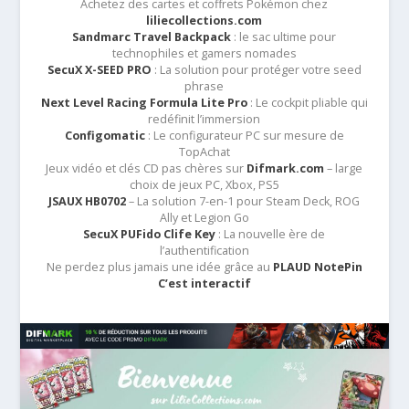
Achetez des cartes et coffrets Pokémon chez
liliecollections.com
Sandmarc Travel Backpack
: le sac ultime pour
technophiles et gamers nomades
SecuX X-SEED PRO
: La solution pour protéger votre seed
phrase
Next Level Racing Formula Lite Pro
: Le cockpit pliable qui
redéfinit l’immersion
Configomatic
: Le configurateur PC sur mesure de
TopAchat
Jeux vidéo et clés CD pas chères sur
Difmark.com
– large
choix de jeux PC, Xbox, PS5
JSAUX HB0702
– La solution 7-en-1 pour Steam Deck, ROG
Ally et Legion Go
SecuX PUFido Clife Key
: La nouvelle ère de
l’authentification
Ne perdez plus jamais une idée grâce au
PLAUD NotePin
C’est interactif