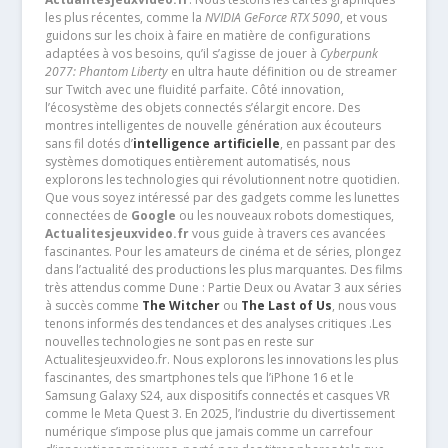
les plus récentes, comme la
NVIDIA GeForce RTX 5090
, et vous
guidons sur les choix à faire en matière de configurations
adaptées à vos besoins, qu’il s’agisse de jouer à
Cyberpunk
2077: Phantom Liberty
en ultra haute définition ou de streamer
sur Twitch avec une fluidité parfaite. Côté innovation,
l’écosystème des objets connectés s’élargit encore. Des
montres intelligentes de nouvelle génération aux écouteurs
sans fil dotés d’
intelligence artificielle
, en passant par des
systèmes domotiques entièrement automatisés, nous
explorons les technologies qui révolutionnent notre quotidien.
Que vous soyez intéressé par des gadgets comme les lunettes
connectées de
Google
ou les nouveaux robots domestiques,
Actualitesjeuxvideo.fr
vous guide à travers ces avancées
fascinantes. Pour les amateurs de cinéma et de séries, plongez
dans l’actualité des productions les plus marquantes. Des films
très attendus comme Dune : Partie Deux ou Avatar 3 aux séries
à succès comme
The Witcher
ou
The Last of Us
, nous vous
tenons informés des tendances et des analyses critiques .Les
nouvelles technologies ne sont pas en reste sur
Actualitesjeuxvideo.fr. Nous explorons les innovations les plus
fascinantes, des smartphones tels que l’iPhone 16 et le
Samsung Galaxy S24, aux dispositifs connectés et casques VR
comme le Meta Quest 3. En 2025, l’industrie du divertissement
numérique s’impose plus que jamais comme un carrefour