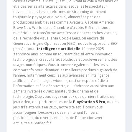
casques comme le Meta Quest 3, ouvrant la voie à des films VR
et à des séries interactives dans lesquelles le spectateur
devient acteur. Les plateformes de streaming dominent
toujours le paysage audiovisuel, alimentées par des
productions ambitieuses comme Avatar 3, Captain America:
Brave New World ou La Chambre d’à côté. Enfin, le monde
numérique se transforme avec l’essor des recherches vocales,
de la recherche visuelle via Google Lens, ou encore du
Generative Engine Optimization (GEO), nouvelle approche SEO
pensée pour l’
intelligence artificielle
. L’année 2025
s’annonce ainsi comme un tournant décisif entre innovation
technologique, créativité vidéoludique et bouleversement des
usages numériques. Vous trouverez également des tests et
comparatifs pour identifier les meilleurs produits high-tech de
l’année, notamment ceux liés aux avancées en intelligence
artificielle. Actualitesjeuxvideo.fr, c’est un espace dédié à
l’information et à la découverte, qui s’adresse aussi bien aux
gamers invétérés qu’aux amateurs de cinéma et de
technologie. Que vous soyez curieux des derniers trailers de
jeux vidéo, des performances de la
PlayStation 5 Pro
, ou des
jeux très attendus en 2025, notre site est là pour vous
accompagner. Découvrez dès maintenant l’univers
passionnant du divertissement et de l’innovation avec
Actualitesjeuxvideo.fr !