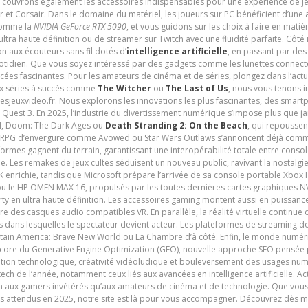
s couvrons également les accessoires indispensables pour une expérience de je
t Corsair. Dans le domaine du matériel, les joueurs sur PC bénéficient d’une a
 comme la
NVIDIA GeForce RTX 5090
, et vous guidons sur les choix à faire en mati
ltra haute définition ou de streamer sur Twitch avec une fluidité parfaite. Côté
n aux écouteurs sans fil dotés d’
intelligence artificielle
, en passant par de
uotidien. Que vous soyez intéressé par des gadgets comme les lunettes connec
cées fascinantes. Pour les amateurs de cinéma et de séries, plongez dans l’actu
ux séries à succès comme
The Witcher
ou
The Last of Us
, nous vous tenons i
tesjeuxvideo.fr. Nous explorons les innovations les plus fascinantes, des smart
 Quest 3. En 2025, l’industrie du divertissement numérique s’impose plus que 
 VI, Doom: The Dark Ages ou
Death Stranding 2: On the Beach
, qui repoussen
es RPG d’envergure comme Avowed ou Star Wars Outlaws s’annoncent déjà comm
ormes gagnent du terrain, garantissant une interopérabilité totale entre consol
e. Les remakes de jeux cultes séduisent un nouveau public, ravivant la nostalgi
nrichie, tandis que Microsoft prépare l’arrivée de sa console portable Xbox H
ou le HP OMEN MAX 16, propulsés par les toutes dernières cartes graphiques NV
y en ultra haute définition. Les accessoires gaming montent aussi en puissanc
e des casques audio compatibles VR. En parallèle, la réalité virtuelle continu
ives dans lesquelles le spectateur devient acteur. Les plateformes de streaming 
ain America: Brave New World ou La Chambre d’à côté. Enfin, le monde numéri
encore du Generative Engine Optimization (GEO), nouvelle approche SEO pensée p
ation technologique, créativité vidéoludique et bouleversement des usages num
ech de l’année, notamment ceux liés aux avancées en intelligence artificielle. Ac
ien aux gamers invétérés qu’aux amateurs de cinéma et de technologie. Que vous 
rès attendus en 2025, notre site est là pour vous accompagner. Découvrez dès m