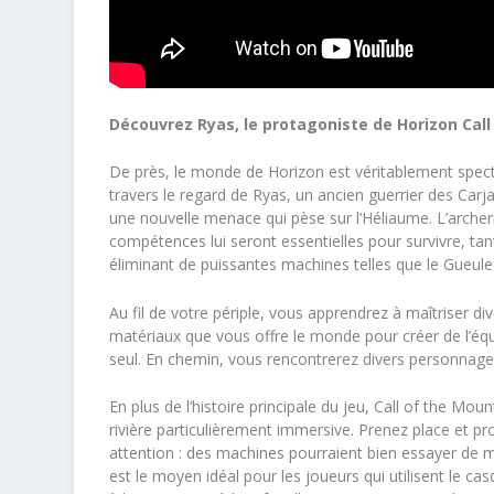
Découvrez Ryas, le protagoniste de Horizon Cal
De près, le monde de Horizon est véritablement specta
travers le regard de Ryas, un ancien guerrier des Car
une nouvelle menace qui pèse sur l’Héliaume. L’archeri
compétences lui seront essentielles pour survivre, ta
éliminant de puissantes machines telles que le Gueule
Au fil de votre périple, vous apprendrez à maîtriser div
matériaux que vous offre le monde pour créer de l’éq
seul. En chemin, vous rencontrerez divers personnage
En plus de l’histoire principale du jeu, Call of the Mou
rivière particulièrement immersive. Prenez place et 
attention : des machines pourraient bien essayer de mon
est le moyen idéal
pour les joueurs qui utilisent le c