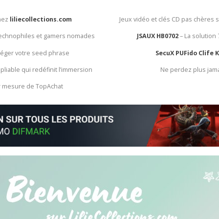
chez
liliecollections.com
Jeux vidéo et clés CD pas chères 
 technophiles et gamers nomades
JSAUX HB0702
– La solution
otéger votre seed phrase
SecuX PUFido Clife 
 pliable qui redéfinit l’immersion
Ne perdez plus jam
ur mesure de TopAchat