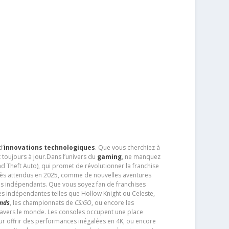
d’
innovations technologiques
. Que vous cherchiez à
 toujours à jour.Dans l’univers du
gaming
, ne manquez
d Theft Auto), qui promet de révolutionner la franchise
très attendus en 2025, comme de nouvelles aventures
os indépendants. Que vous soyez fan de franchises
es indépendantes telles que Hollow Knight ou Celeste,
ends
, les championnats de
CS:GO
, ou encore les
travers le monde. Les consoles occupent une place
pour offrir des performances inégalées en 4K, ou encore