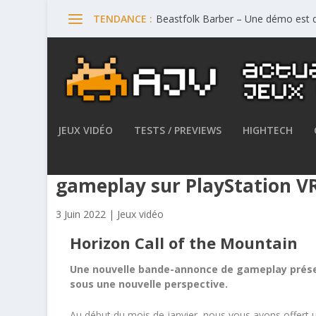
Beastfolk Barber – Une démo est d
TENDANCE :
JEUX VIDÉO
TESTS / PREVIEWS
HIGHTECH
Horizon Call of the Mountain
gameplay sur PlayStation V
3 Juin 2022
|
Jeux vidéo
Horizon Call of the Mountain
Une nouvelle bande-annonce de gameplay présent
sous une nouvelle perspective.
Au début du mois de janvier, nous vous avons offert 