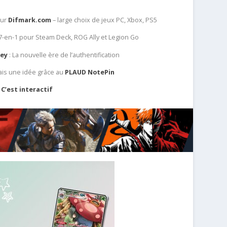
sur
Difmark.com
– large choix de jeux PC, Xbox, PS5
 7-en-1 pour Steam Deck, ROG Ally et Legion Go
Key
: La nouvelle ère de l’authentification
ais une idée grâce au
PLAUD NotePin
C’est interactif