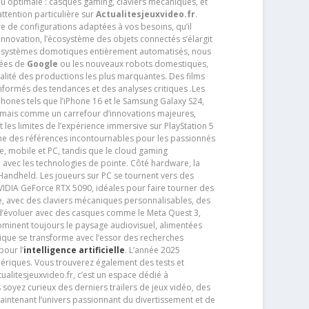
u optimale : casques gaming, claviers mécaniques, et
ttention particulière sur
Actualitesjeuxvideo.fr
.
ère de configurations adaptées à vos besoins, qu’il
 innovation, l’écosystème des objets connectés s’élargit
s systèmes domotiques entièrement automatisés, nous
tées de
Google
ou les nouveaux robots domestiques,
alité des productions les plus marquantes. Des films
nformés des tendances et des analyses critiques .Les
phones tels que l’iPhone 16 et le Samsung Galaxy S24,
jamais comme un carrefour d’innovations majeures,
t les limites de l’expérience immersive sur PlayStation 5
e des références incontournables pour les passionnés
e, mobile et PC, tandis que le cloud gaming
e avec les technologies de pointe. Côté hardware, la
andheld. Les joueurs sur PC se tournent vers des
IDIA GeForce RTX 5090, idéales pour faire tourner des
e, avec des claviers mécaniques personnalisables, des
e d’évoluer avec des casques comme le Meta Quest 3,
dominent toujours le paysage audiovisuel, alimentées
que se transforme avec l’essor des recherches
our l’
intelligence artificielle
. L’année 2025
ériques. Vous trouverez également des tests et
tualitesjeuxvideo.fr, c’est un espace dédié à
soyez curieux des derniers trailers de jeux vidéo, des
aintenant l’univers passionnant du divertissement et de