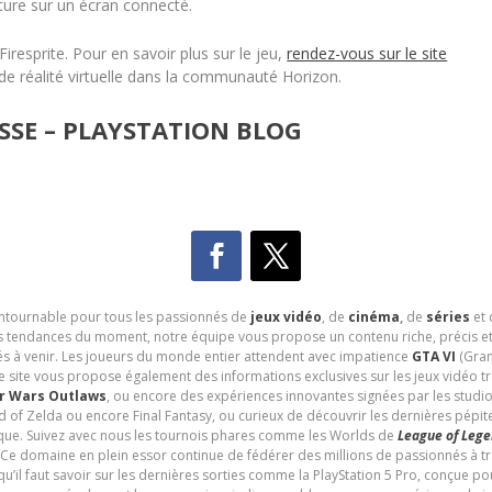
enture sur un écran connecté.
iresprite. Pour en savoir plus sur le jeu,
rendez-vous sur le site
 de réalité virtuelle dans la communauté Horizon.
SSE – PLAYSTATION BLOG
contournable pour tous les passionnés de
jeux vidéo
, de
cinéma
,
de
séries
et 
les tendances du moment, notre équipe vous propose un contenu riche, précis et
és à venir. Les joueurs du monde entier attendent avec impatience
GTA VI
(Gran
e site vous propose également des informations exclusives sur les jeux vidéo 
r Wars Outlaws
, ou encore des expériences innovantes signées par les studi
d of Zelda ou encore Final Fantasy, ou curieux de découvrir les dernières pépit
udique. Suivez avec nous les tournois phares comme les Worlds de
League of Leg
 Ce domaine en plein essor continue de fédérer des millions de passionnés à 
 qu’il faut savoir sur les dernières sorties comme la PlayStation 5 Pro, conçue 