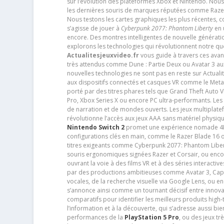
sur l’évolution des plateformes Xbox et Nintendo. Nou
les dernières souris de marques réputées comme Razer e
Nous testons les cartes graphiques les plus récentes,
s’agisse de jouer à
Cyberpunk 2077: Phantom Liberty
en u
encore. Des montres intelligentes de nouvelle génératio
explorons les technologies qui révolutionnent notre q
Actualitesjeuxvideo.fr
vous guide à travers ces avan
très attendus comme Dune : Partie Deux ou Avatar 3 a
nouvelles technologies ne sont pas en reste sur Actuali
aux dispositifs connectés et casques VR comme le Meta
porté par des titres phares tels que Grand Theft Auto
Pro, Xbox Series X ou encore PC ultra-performants. L
de narration et de mondes ouverts. Les jeux multiplatef
révolutionne l’accès aux jeux AAA sans matériel physiqu
Nintendo Switch 2
promet une expérience nomade 4K e
configurations clés en main, comme le Razer Blade 16 
titres exigeants comme Cyberpunk 2077: Phantom Libert
souris ergonomiques signées Razer et Corsair, ou encor
ouvrant la voie à des films VR et à des séries interact
par des productions ambitieuses comme Avatar 3, Capt
vocales, de la recherche visuelle via Google Lens, ou 
s’annonce ainsi comme un tournant décisif entre innov
comparatifs pour identifier les meilleurs produits high-t
l’information et à la découverte, qui s’adresse aussi b
performances de la
PlayStation 5 Pro
, ou des jeux t