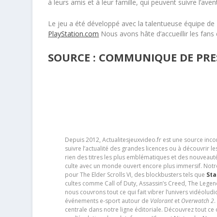
à leurs amis et à leur famille, qui peuvent suivre l’av
Le jeu a été développé avec la talentueuse équipe de F
PlayStation.com
Nous avons hâte d’accueillir les fans
SOURCE : COMMUNIQUE DE PRE
Depuis 2012, Actualitesjeuxvideo.fr est une source in
suivre l’actualité des grandes licences ou à découvrir 
rien des titres les plus emblématiques et des nouveaut
culte avec un monde ouvert encore plus immersif. Notr
pour The Elder Scrolls VI, des blockbusters tels que
Sta
cultes comme Call of Duty, Assassin’s Creed, The Legen
nous couvrons tout ce qui fait vibrer l’univers vidéol
événements e-sport autour de
Valorant
et
Overwatch 2
.
centrale dans notre ligne éditoriale. Découvrez tout ce