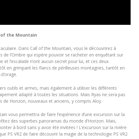
l of the Mountain
culaire. Dans Call of the Mountain, vous le découvrirez à
jas de l’Ombre qui espère pouvoir se racheter en enquêtant sur
e et l’escalade n’ont aucun secret pour lui, et ces deux
ntôt en grimpant les flancs de périlleuses montagnes, tantôt en
-d’orage.
ers outils et armes, mais également à utiliser les différents
uipement adapté à toutes les situations. Mais Ryas ne sera pas
s de Horizon, nouveaux et anciens, y compris Aloy.
ntain vous permettra de faire l’expérience d’une excursion sur la
profitez des superbes panoramas du monde d’Horizon. Mais,
ter à bord sans y avoir été invitées ! L’excursion sur la rivière
asque PS VR2 de faire découvrir la magie de la technologie PS VR2