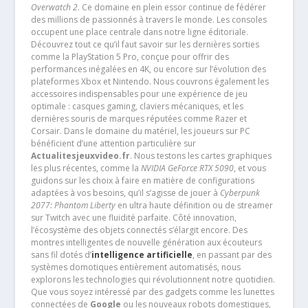
Overwatch 2
. Ce domaine en plein essor continue de fédérer
des millions de passionnés à travers le monde. Les consoles
occupent une place centrale dans notre ligne éditoriale.
Découvrez tout ce qu’il faut savoir sur les dernières sorties
comme la PlayStation 5 Pro, conçue pour offrir des
performances inégalées en 4K, ou encore sur l’évolution des
plateformes Xbox et Nintendo. Nous couvrons également les
accessoires indispensables pour une expérience de jeu
optimale : casques gaming, claviers mécaniques, et les
dernières souris de marques réputées comme Razer et
Corsair. Dans le domaine du matériel, les joueurs sur PC
bénéficient d’une attention particulière sur
Actualitesjeuxvideo.fr
. Nous testons les cartes graphiques
les plus récentes, comme la
NVIDIA GeForce RTX 5090
, et vous
guidons sur les choix à faire en matière de configurations
adaptées à vos besoins, qu’il s’agisse de jouer à
Cyberpunk
2077: Phantom Liberty
en ultra haute définition ou de streamer
sur Twitch avec une fluidité parfaite. Côté innovation,
l’écosystème des objets connectés s’élargit encore. Des
montres intelligentes de nouvelle génération aux écouteurs
sans fil dotés d’
intelligence artificielle
, en passant par des
systèmes domotiques entièrement automatisés, nous
explorons les technologies qui révolutionnent notre quotidien.
Que vous soyez intéressé par des gadgets comme les lunettes
connectées de
Google
ou les nouveaux robots domestiques,