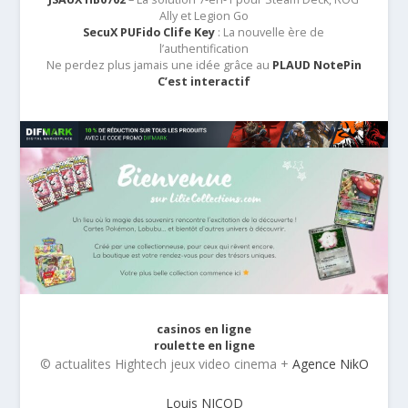
Ally et Legion Go
SecuX PUFido Clife Key
: La nouvelle ère de
l’authentification
Ne perdez plus jamais une idée grâce au
PLAUD NotePin
C’est interactif
casinos en ligne
roulette en ligne
© actualites Hightech jeux video cinema +
Agence NikO
Louis NICOD