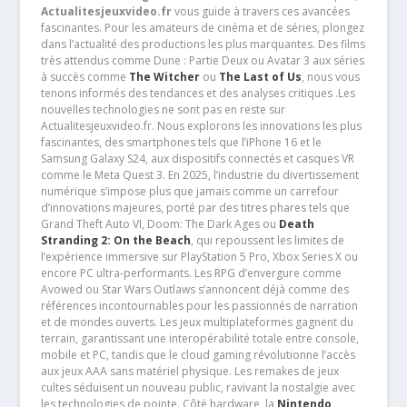
Actualitesjeuxvideo.fr
vous guide à travers ces avancées
fascinantes. Pour les amateurs de cinéma et de séries, plongez
dans l’actualité des productions les plus marquantes. Des films
très attendus comme Dune : Partie Deux ou Avatar 3 aux séries
à succès comme
The Witcher
ou
The Last of Us
, nous vous
tenons informés des tendances et des analyses critiques .Les
nouvelles technologies ne sont pas en reste sur
Actualitesjeuxvideo.fr. Nous explorons les innovations les plus
fascinantes, des smartphones tels que l’iPhone 16 et le
Samsung Galaxy S24, aux dispositifs connectés et casques VR
comme le Meta Quest 3. En 2025, l’industrie du divertissement
numérique s’impose plus que jamais comme un carrefour
d’innovations majeures, porté par des titres phares tels que
Grand Theft Auto VI, Doom: The Dark Ages ou
Death
Stranding 2: On the Beach
, qui repoussent les limites de
l’expérience immersive sur PlayStation 5 Pro, Xbox Series X ou
encore PC ultra-performants. Les RPG d’envergure comme
Avowed ou Star Wars Outlaws s’annoncent déjà comme des
références incontournables pour les passionnés de narration
et de mondes ouverts. Les jeux multiplateformes gagnent du
terrain, garantissant une interopérabilité totale entre console,
mobile et PC, tandis que le cloud gaming révolutionne l’accès
aux jeux AAA sans matériel physique. Les remakes de jeux
cultes séduisent un nouveau public, ravivant la nostalgie avec
les technologies de pointe. Côté hardware, la
Nintendo