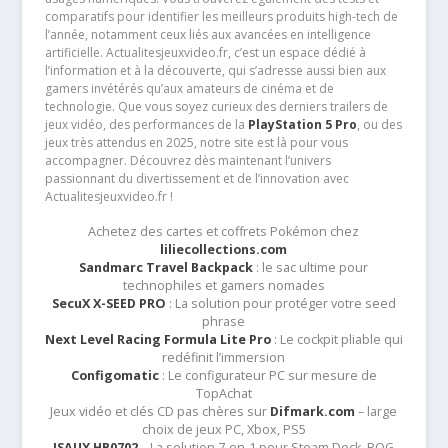
comparatifs pour identifier les meilleurs produits high-tech de
l’année, notamment ceux liés aux avancées en intelligence
artificielle. Actualitesjeuxvideo.fr, c’est un espace dédié à
l’information et à la découverte, qui s’adresse aussi bien aux
gamers invétérés qu’aux amateurs de cinéma et de
technologie. Que vous soyez curieux des derniers trailers de
jeux vidéo, des performances de la
PlayStation 5 Pro
, ou des
jeux très attendus en 2025, notre site est là pour vous
accompagner. Découvrez dès maintenant l’univers
passionnant du divertissement et de l’innovation avec
Actualitesjeuxvideo.fr !
Achetez des cartes et coffrets Pokémon chez
liliecollections.com
Sandmarc Travel Backpack
: le sac ultime pour
technophiles et gamers nomades
SecuX X-SEED PRO
: La solution pour protéger votre seed
phrase
Next Level Racing Formula Lite Pro
: Le cockpit pliable qui
redéfinit l’immersion
Configomatic
: Le configurateur PC sur mesure de
TopAchat
Jeux vidéo et clés CD pas chères sur
Difmark.com
– large
choix de jeux PC, Xbox, PS5
JSAUX HB0702
– La solution 7-en-1 pour Steam Deck, ROG