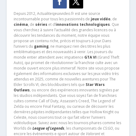
Depuis 2012, Actualitesjeuxvideo.fr est une source
incontournable pour tous les passionnés de
jeux vidéo
, de
cinéma
,
de
séries
et d’
innovations technologiques
. Que
vous cherchiez à suivre l’actualité des grandes licences ou à
découvrir les tendances du moment, notre équipe vous
propose un contenu riche, précis et toujours à jour.Dans
l’univers du
gaming
, ne manquez rien des titres les plus
emblématiques et des nouveautés à venir. Les joueurs du
monde entier attendent avec impatience
GTA VI
(Grand Theft
Auto), qui promet de révolutionner la franchise culte avec un
monde ouvert encore plus immersif. Notre site vous propose
également des informations exclusives sur les jeux vidéo très
attendus en 2025, comme de nouvelles aventures pour The
Elder Scrolls VI, des blockbusters tels que
Star Wars
Outlaws
, ou encore des expériences innovantes signées par
les studios indépendants. Que vous soyez fan de franchises
cultes comme Call of Duty, Assassin’s Creed, The Legend of
Zelda ou encore Final Fantasy, ou curieux de découvrir les
dernières pépites indépendantes telles que Hollow Knight ou
Celeste, nous couvrons tout ce qui fait vibrer l’univers
vidéoludique. Suivez avec nous les tournois phares comme les
Worlds de
League of Legends
, les championnats de
CS:GO
, ou
encore les événements e-sport autour de
Valorant
et