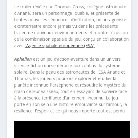
Le trailer révèle que Thomas Cross, collègue astronaute
d’Ariane, sera un personnage jouable, et présente de
toutes nouvelles séquences d’infiltration, un antagoniste
extraterrestre encore jamais vu dans les précédents
trailer, de nouveaux environnements et montre l’écusson
de la combinaison spatiale du jeu, conçu en collaboration
avec
l’Agence spatiale européenne (ESA)
.
Aphelion
est un jeu d’action-aventure dans un univers
science-fiction qui se déroule aux confins du système
solaire. Dans la peau des astronautes de l’ESA Ariane et
Thomas, les joueurs pourront explorer et étudier la
planète inconnue Perséphone et résoudre le mystère du
crash de leur vaisseau, tout en essayant de survivre face
à la présence terrifiante d’un ennemi inconnu. Le jeu
porte en son sein une histoire émouvante sur l’amour, la
résilience, l’espoir et ce qui nous importe tout est perdu.