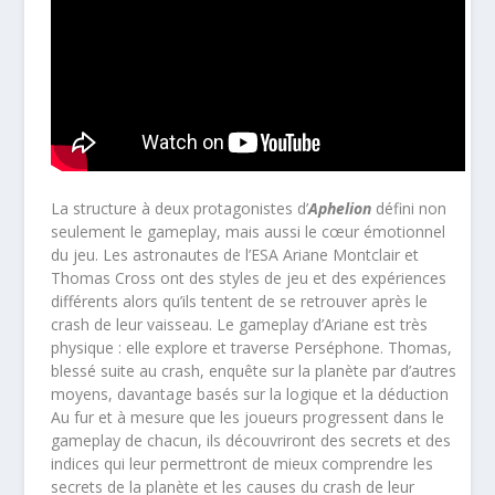
La structure à deux protagonistes d’
Aphelion
défini non
seulement le gameplay, mais aussi le cœur émotionnel
du jeu. Les astronautes de l’ESA Ariane Montclair et
Thomas Cross ont des styles de jeu et des expériences
différents alors qu’ils tentent de se retrouver après le
crash de leur vaisseau. Le gameplay d’Ariane est très
physique : elle explore et traverse Perséphone. Thomas,
blessé suite au crash, enquête sur la planète par d’autres
moyens, davantage basés sur la logique et la déduction
Au fur et à mesure que les joueurs progressent dans le
gameplay de chacun, ils découvriront des secrets et des
indices qui leur permettront de mieux comprendre les
secrets de la planète et les causes du crash de leur