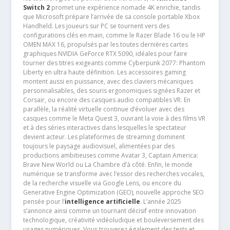
Switch 2
promet une expérience nomade 4K enrichie, tandis
que Microsoft prépare l’arrivée de sa console portable Xbox
Handheld. Les joueurs sur PC se tournent vers des
configurations clés en main, comme le Razer Blade 16 ou le HP
OMEN MAX 16, propulsés par les toutes dernières cartes
graphiques NVIDIA GeForce RTX 5090, idéales pour faire
tourner des titres exigeants comme Cyberpunk 2077: Phantom
Liberty en ultra haute définition. Les accessoires gaming
montent aussi en puissance, avec des claviers mécaniques
personnalisables, des souris ergonomiques signées Razer et
Corsair, ou encore des casques audio compatibles VR. En
parallèle, la réalité virtuelle continue d’évoluer avec des
casques comme le Meta Quest 3, ouvrant la voie à des films VR
et à des séries interactives dans lesquelles le spectateur
devient acteur. Les plateformes de streaming dominent
toujours le paysage audiovisuel, alimentées par des
productions ambitieuses comme Avatar 3, Captain America:
Brave New World ou La Chambre d’à côté. Enfin, le monde
numérique se transforme avec l’essor des recherches vocales,
de la recherche visuelle via Google Lens, ou encore du
Generative Engine Optimization (GEO), nouvelle approche SEO
pensée pour l’
intelligence artificielle
. L’année 2025
s’annonce ainsi comme un tournant décisif entre innovation
technologique, créativité vidéoludique et bouleversement des
usages numériques. Vous trouverez également des tests et