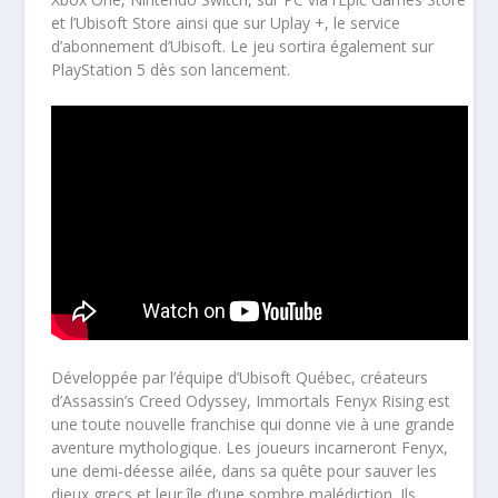
et l’Ubisoft Store ainsi que sur Uplay +, le service
d’abonnement d’Ubisoft. Le jeu sortira également sur
PlayStation 5 dès son lancement.
Développée par l’équipe d’Ubisoft Québec, créateurs
d’Assassin’s Creed Odyssey, Immortals Fenyx Rising est
une toute nouvelle franchise qui donne vie à une grande
aventure mythologique. Les joueurs incarneront Fenyx,
une demi-déesse ailée, dans sa quête pour sauver les
dieux grecs et leur île d’une sombre malédiction. Ils