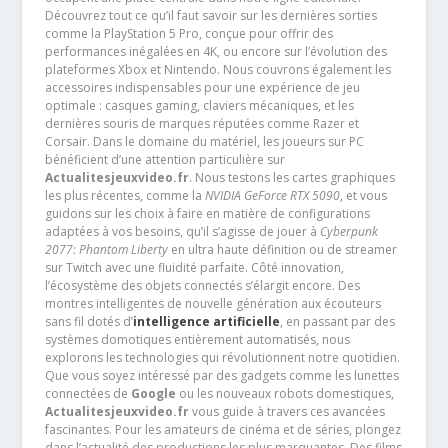
Découvrez tout ce qu’il faut savoir sur les dernières sorties
comme la PlayStation 5 Pro, conçue pour offrir des
performances inégalées en 4K, ou encore sur l’évolution des
plateformes Xbox et Nintendo. Nous couvrons également les
accessoires indispensables pour une expérience de jeu
optimale : casques gaming, claviers mécaniques, et les
dernières souris de marques réputées comme Razer et
Corsair. Dans le domaine du matériel, les joueurs sur PC
bénéficient d’une attention particulière sur
Actualitesjeuxvideo.fr
. Nous testons les cartes graphiques
les plus récentes, comme la
NVIDIA GeForce RTX 5090
, et vous
guidons sur les choix à faire en matière de configurations
adaptées à vos besoins, qu’il s’agisse de jouer à
Cyberpunk
2077: Phantom Liberty
en ultra haute définition ou de streamer
sur Twitch avec une fluidité parfaite. Côté innovation,
l’écosystème des objets connectés s’élargit encore. Des
montres intelligentes de nouvelle génération aux écouteurs
sans fil dotés d’
intelligence artificielle
, en passant par des
systèmes domotiques entièrement automatisés, nous
explorons les technologies qui révolutionnent notre quotidien.
Que vous soyez intéressé par des gadgets comme les lunettes
connectées de
Google
ou les nouveaux robots domestiques,
Actualitesjeuxvideo.fr
vous guide à travers ces avancées
fascinantes. Pour les amateurs de cinéma et de séries, plongez
dans l’actualité des productions les plus marquantes. Des films