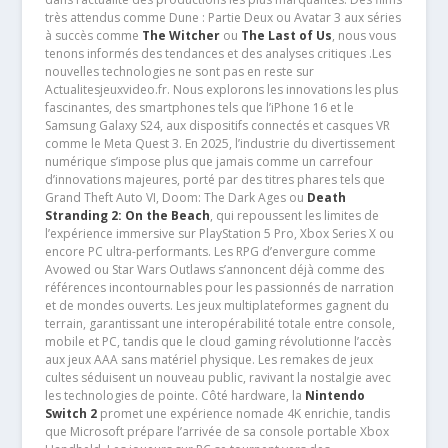
très attendus comme Dune : Partie Deux ou Avatar 3 aux séries
à succès comme
The Witcher
ou
The Last of Us
, nous vous
tenons informés des tendances et des analyses critiques .Les
nouvelles technologies ne sont pas en reste sur
Actualitesjeuxvideo.fr. Nous explorons les innovations les plus
fascinantes, des smartphones tels que l’iPhone 16 et le
Samsung Galaxy S24, aux dispositifs connectés et casques VR
comme le Meta Quest 3. En 2025, l’industrie du divertissement
numérique s’impose plus que jamais comme un carrefour
d’innovations majeures, porté par des titres phares tels que
Grand Theft Auto VI, Doom: The Dark Ages ou
Death
Stranding 2: On the Beach
, qui repoussent les limites de
l’expérience immersive sur PlayStation 5 Pro, Xbox Series X ou
encore PC ultra-performants. Les RPG d’envergure comme
Avowed ou Star Wars Outlaws s’annoncent déjà comme des
références incontournables pour les passionnés de narration
et de mondes ouverts. Les jeux multiplateformes gagnent du
terrain, garantissant une interopérabilité totale entre console,
mobile et PC, tandis que le cloud gaming révolutionne l’accès
aux jeux AAA sans matériel physique. Les remakes de jeux
cultes séduisent un nouveau public, ravivant la nostalgie avec
les technologies de pointe. Côté hardware, la
Nintendo
Switch 2
promet une expérience nomade 4K enrichie, tandis
que Microsoft prépare l’arrivée de sa console portable Xbox