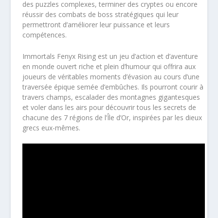
des puzzles complexes, terminer des cryptes ou encore
réussir des combats de boss stratégiques qui leur
permettront d’améliorer leur puissance et leurs
compétences.
Immortals Fenyx Rising est un jeu d’action et d’aventure
en monde ouvert riche et plein d’humour qui offrira aux
joueurs de véritables moments d’évasion au cours d’une
traversée épique semée d’embûches. Ils pourront courir à
travers champs, escalader des montagnes gigantesques
et voler dans les airs pour découvrir tous les secrets de
chacune des 7 régions de l’Île d’Or, inspirées par les dieux
grecs eux-mêmes.