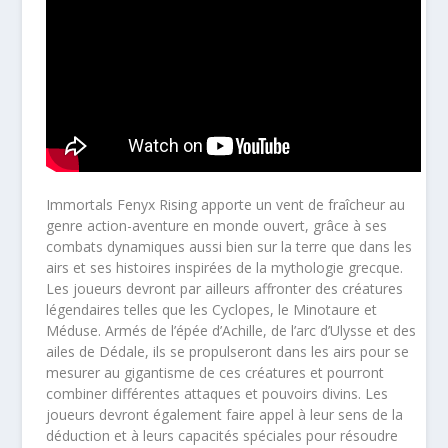
Immortals Fenyx Rising apporte un vent de fraîcheur au
genre action-aventure en monde ouvert, grâce à ses
combats dynamiques aussi bien sur la terre que dans les
airs et ses histoires inspirées de la mythologie grecque.
Les joueurs devront par ailleurs affronter des créatures
légendaires telles que les Cyclopes, le Minotaure et
Méduse. Armés de l’épée d’Achille, de l’arc d’Ulysse et des
ailes de Dédale, ils se propulseront dans les airs pour se
mesurer au gigantisme de ces créatures et pourront
combiner différentes attaques et pouvoirs divins. Les
joueurs devront également faire appel à leur sens de la
déduction et à leurs capacités spéciales pour résoudre