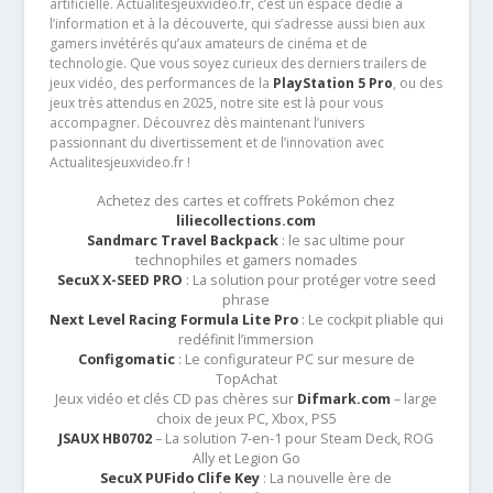
artificielle. Actualitesjeuxvideo.fr, c’est un espace dédié à
l’information et à la découverte, qui s’adresse aussi bien aux
gamers invétérés qu’aux amateurs de cinéma et de
technologie. Que vous soyez curieux des derniers trailers de
jeux vidéo, des performances de la
PlayStation 5 Pro
, ou des
jeux très attendus en 2025, notre site est là pour vous
accompagner. Découvrez dès maintenant l’univers
passionnant du divertissement et de l’innovation avec
Actualitesjeuxvideo.fr !
Achetez des cartes et coffrets Pokémon chez
liliecollections.com
Sandmarc Travel Backpack
: le sac ultime pour
technophiles et gamers nomades
SecuX X-SEED PRO
: La solution pour protéger votre seed
phrase
Next Level Racing Formula Lite Pro
: Le cockpit pliable qui
redéfinit l’immersion
Configomatic
: Le configurateur PC sur mesure de
TopAchat
Jeux vidéo et clés CD pas chères sur
Difmark.com
– large
choix de jeux PC, Xbox, PS5
JSAUX HB0702
– La solution 7-en-1 pour Steam Deck, ROG
Ally et Legion Go
SecuX PUFido Clife Key
: La nouvelle ère de