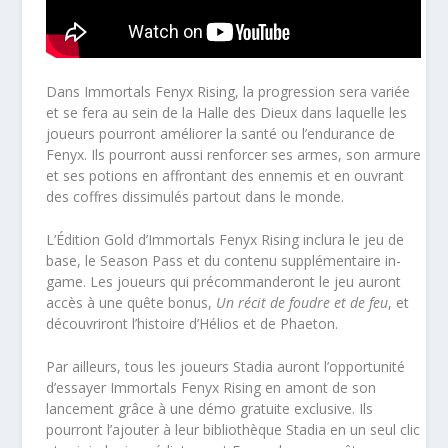
Dans Immortals Fenyx Rising, la progression sera variée
et se fera au sein de la Halle des Dieux dans laquelle les
joueurs pourront améliorer la santé ou l’endurance de
Fenyx. Ils pourront aussi renforcer ses armes, son armure
et ses potions en affrontant des ennemis et en ouvrant
des coffres dissimulés partout dans le monde.
L’Édition Gold d’Immortals Fenyx Rising inclura le jeu de
base, le Season Pass et du contenu supplémentaire in-
game. Les joueurs qui précommanderont le jeu auront
accès à une quête bonus,
Un récit de foudre
et de feu
, et
découvriront l’histoire d’Hélios et de Phaeton.
Par ailleurs, tous les joueurs Stadia auront l’opportunité
d’essayer Immortals Fenyx Rising en amont de son
lancement grâce à une démo gratuite exclusive. Ils
pourront l’ajouter à leur bibliothèque Stadia en un seul clic