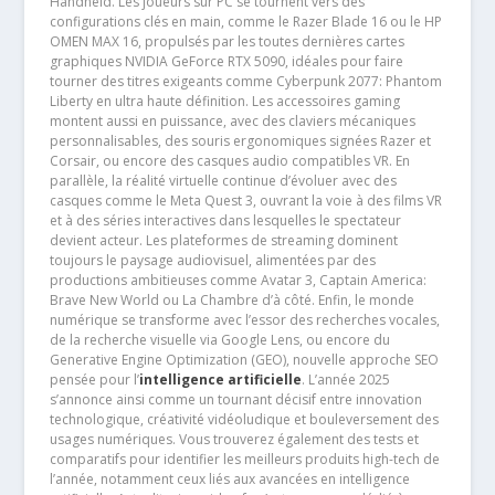
Handheld. Les joueurs sur PC se tournent vers des
configurations clés en main, comme le Razer Blade 16 ou le HP
OMEN MAX 16, propulsés par les toutes dernières cartes
graphiques NVIDIA GeForce RTX 5090, idéales pour faire
tourner des titres exigeants comme Cyberpunk 2077: Phantom
Liberty en ultra haute définition. Les accessoires gaming
montent aussi en puissance, avec des claviers mécaniques
personnalisables, des souris ergonomiques signées Razer et
Corsair, ou encore des casques audio compatibles VR. En
parallèle, la réalité virtuelle continue d’évoluer avec des
casques comme le Meta Quest 3, ouvrant la voie à des films VR
et à des séries interactives dans lesquelles le spectateur
devient acteur. Les plateformes de streaming dominent
toujours le paysage audiovisuel, alimentées par des
productions ambitieuses comme Avatar 3, Captain America:
Brave New World ou La Chambre d’à côté. Enfin, le monde
numérique se transforme avec l’essor des recherches vocales,
de la recherche visuelle via Google Lens, ou encore du
Generative Engine Optimization (GEO), nouvelle approche SEO
pensée pour l’
intelligence artificielle
. L’année 2025
s’annonce ainsi comme un tournant décisif entre innovation
technologique, créativité vidéoludique et bouleversement des
usages numériques. Vous trouverez également des tests et
comparatifs pour identifier les meilleurs produits high-tech de
l’année, notamment ceux liés aux avancées en intelligence