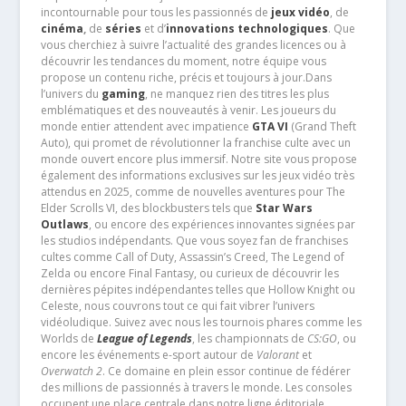
incontournable pour tous les passionnés de
jeux vidéo
, de
cinéma
,
de
séries
et d’
innovations technologiques
. Que
vous cherchiez à suivre l’actualité des grandes licences ou à
découvrir les tendances du moment, notre équipe vous
propose un contenu riche, précis et toujours à jour.Dans
l’univers du
gaming
, ne manquez rien des titres les plus
emblématiques et des nouveautés à venir. Les joueurs du
monde entier attendent avec impatience
GTA VI
(Grand Theft
Auto), qui promet de révolutionner la franchise culte avec un
monde ouvert encore plus immersif. Notre site vous propose
également des informations exclusives sur les jeux vidéo très
attendus en 2025, comme de nouvelles aventures pour The
Elder Scrolls VI, des blockbusters tels que
Star Wars
Outlaws
, ou encore des expériences innovantes signées par
les studios indépendants. Que vous soyez fan de franchises
cultes comme Call of Duty, Assassin’s Creed, The Legend of
Zelda ou encore Final Fantasy, ou curieux de découvrir les
dernières pépites indépendantes telles que Hollow Knight ou
Celeste, nous couvrons tout ce qui fait vibrer l’univers
vidéoludique. Suivez avec nous les tournois phares comme les
Worlds de
League of Legends
, les championnats de
CS:GO
, ou
encore les événements e-sport autour de
Valorant
et
Overwatch 2
. Ce domaine en plein essor continue de fédérer
des millions de passionnés à travers le monde. Les consoles
occupent une place centrale dans notre ligne éditoriale.