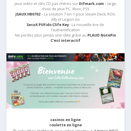
Jeux vidéo et clés CD pas chères sur
Difmark.com
– large
choix de jeux PC, Xbox, PS5
JSAUX HB0702
– La solution 7-en-1 pour Steam Deck, ROG
Ally et Legion Go
SecuX PUFido Clife Key
: La nouvelle ère de
l’authentification
Ne perdez plus jamais une idée grâce au
PLAUD NotePin
C’est interactif
casinos en ligne
roulette en ligne
© actualites Hightech jeux video cinema +
Agence NikO