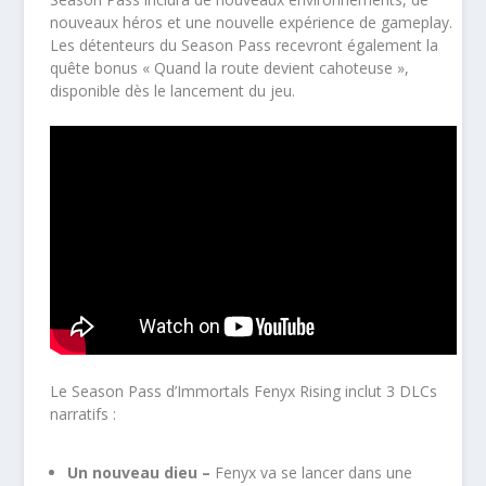
nouveaux héros et une nouvelle expérience de gameplay.
Les détenteurs du Season Pass recevront également la
quête bonus « Quand la route devient cahoteuse »,
disponible dès le lancement du jeu.
Le Season Pass d’Immortals Fenyx Rising inclut 3 DLCs
narratifs :
Un nouveau dieu –
Fenyx va se lancer dans une