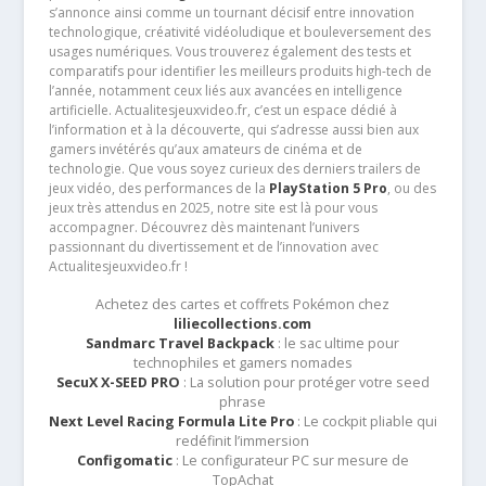
s’annonce ainsi comme un tournant décisif entre innovation
technologique, créativité vidéoludique et bouleversement des
usages numériques. Vous trouverez également des tests et
comparatifs pour identifier les meilleurs produits high-tech de
l’année, notamment ceux liés aux avancées en intelligence
artificielle. Actualitesjeuxvideo.fr, c’est un espace dédié à
l’information et à la découverte, qui s’adresse aussi bien aux
gamers invétérés qu’aux amateurs de cinéma et de
technologie. Que vous soyez curieux des derniers trailers de
jeux vidéo, des performances de la
PlayStation 5 Pro
, ou des
jeux très attendus en 2025, notre site est là pour vous
accompagner. Découvrez dès maintenant l’univers
passionnant du divertissement et de l’innovation avec
Actualitesjeuxvideo.fr !
Achetez des cartes et coffrets Pokémon chez
liliecollections.com
Sandmarc Travel Backpack
: le sac ultime pour
technophiles et gamers nomades
SecuX X-SEED PRO
: La solution pour protéger votre seed
phrase
Next Level Racing Formula Lite Pro
: Le cockpit pliable qui
redéfinit l’immersion
Configomatic
: Le configurateur PC sur mesure de
TopAchat