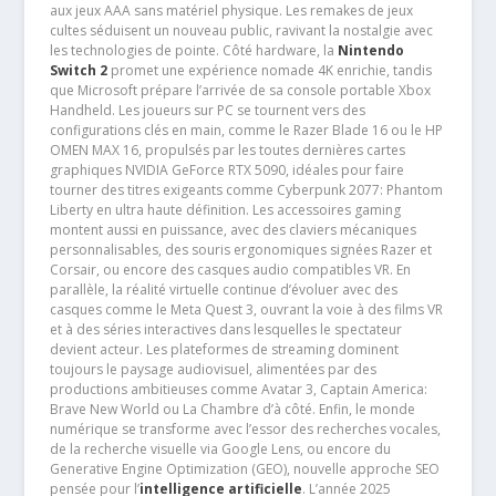
aux jeux AAA sans matériel physique. Les remakes de jeux
cultes séduisent un nouveau public, ravivant la nostalgie avec
les technologies de pointe. Côté hardware, la
Nintendo
Switch 2
promet une expérience nomade 4K enrichie, tandis
que Microsoft prépare l’arrivée de sa console portable Xbox
Handheld. Les joueurs sur PC se tournent vers des
configurations clés en main, comme le Razer Blade 16 ou le HP
OMEN MAX 16, propulsés par les toutes dernières cartes
graphiques NVIDIA GeForce RTX 5090, idéales pour faire
tourner des titres exigeants comme Cyberpunk 2077: Phantom
Liberty en ultra haute définition. Les accessoires gaming
montent aussi en puissance, avec des claviers mécaniques
personnalisables, des souris ergonomiques signées Razer et
Corsair, ou encore des casques audio compatibles VR. En
parallèle, la réalité virtuelle continue d’évoluer avec des
casques comme le Meta Quest 3, ouvrant la voie à des films VR
et à des séries interactives dans lesquelles le spectateur
devient acteur. Les plateformes de streaming dominent
toujours le paysage audiovisuel, alimentées par des
productions ambitieuses comme Avatar 3, Captain America:
Brave New World ou La Chambre d’à côté. Enfin, le monde
numérique se transforme avec l’essor des recherches vocales,
de la recherche visuelle via Google Lens, ou encore du
Generative Engine Optimization (GEO), nouvelle approche SEO
pensée pour l’
intelligence artificielle
. L’année 2025