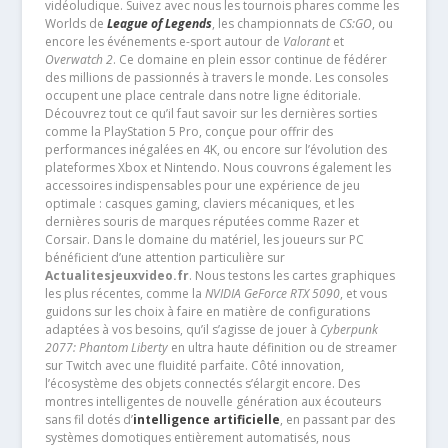
vidéoludique. Suivez avec nous les tournois phares comme les
Worlds de
League of Legends
, les championnats de
CS:GO
, ou
encore les événements e-sport autour de
Valorant
et
Overwatch 2
. Ce domaine en plein essor continue de fédérer
des millions de passionnés à travers le monde. Les consoles
occupent une place centrale dans notre ligne éditoriale.
Découvrez tout ce qu’il faut savoir sur les dernières sorties
comme la PlayStation 5 Pro, conçue pour offrir des
performances inégalées en 4K, ou encore sur l’évolution des
plateformes Xbox et Nintendo. Nous couvrons également les
accessoires indispensables pour une expérience de jeu
optimale : casques gaming, claviers mécaniques, et les
dernières souris de marques réputées comme Razer et
Corsair. Dans le domaine du matériel, les joueurs sur PC
bénéficient d’une attention particulière sur
Actualitesjeuxvideo.fr
. Nous testons les cartes graphiques
les plus récentes, comme la
NVIDIA GeForce RTX 5090
, et vous
guidons sur les choix à faire en matière de configurations
adaptées à vos besoins, qu’il s’agisse de jouer à
Cyberpunk
2077: Phantom Liberty
en ultra haute définition ou de streamer
sur Twitch avec une fluidité parfaite. Côté innovation,
l’écosystème des objets connectés s’élargit encore. Des
montres intelligentes de nouvelle génération aux écouteurs
sans fil dotés d’
intelligence artificielle
, en passant par des
systèmes domotiques entièrement automatisés, nous