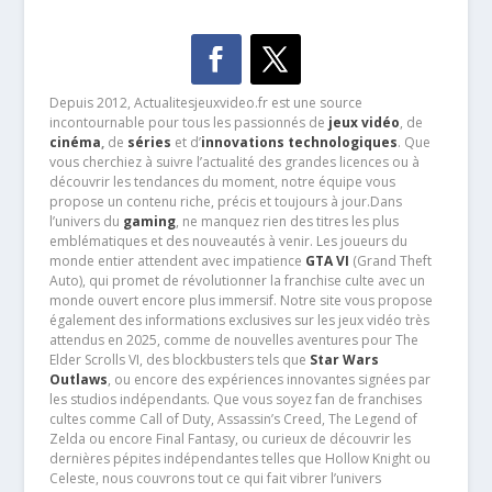
Depuis 2012, Actualitesjeuxvideo.fr est une source
incontournable pour tous les passionnés de
jeux vidéo
, de
cinéma
,
de
séries
et d’
innovations technologiques
. Que
vous cherchiez à suivre l’actualité des grandes licences ou à
découvrir les tendances du moment, notre équipe vous
propose un contenu riche, précis et toujours à jour.Dans
l’univers du
gaming
, ne manquez rien des titres les plus
emblématiques et des nouveautés à venir. Les joueurs du
monde entier attendent avec impatience
GTA VI
(Grand Theft
Auto), qui promet de révolutionner la franchise culte avec un
monde ouvert encore plus immersif. Notre site vous propose
également des informations exclusives sur les jeux vidéo très
attendus en 2025, comme de nouvelles aventures pour The
Elder Scrolls VI, des blockbusters tels que
Star Wars
Outlaws
, ou encore des expériences innovantes signées par
les studios indépendants. Que vous soyez fan de franchises
cultes comme Call of Duty, Assassin’s Creed, The Legend of
Zelda ou encore Final Fantasy, ou curieux de découvrir les
dernières pépites indépendantes telles que Hollow Knight ou
Celeste, nous couvrons tout ce qui fait vibrer l’univers