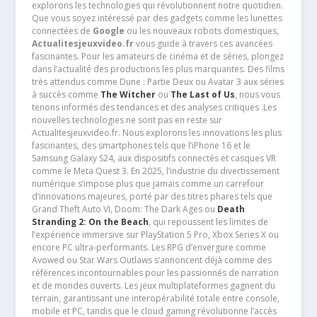
explorons les technologies qui révolutionnent notre quotidien.
Que vous soyez intéressé par des gadgets comme les lunettes
connectées de
Google
ou les nouveaux robots domestiques,
Actualitesjeuxvideo.fr
vous guide à travers ces avancées
fascinantes. Pour les amateurs de cinéma et de séries, plongez
dans l’actualité des productions les plus marquantes. Des films
très attendus comme Dune : Partie Deux ou Avatar 3 aux séries
à succès comme
The Witcher
ou
The Last of Us
, nous vous
tenons informés des tendances et des analyses critiques .Les
nouvelles technologies ne sont pas en reste sur
Actualitesjeuxvideo.fr. Nous explorons les innovations les plus
fascinantes, des smartphones tels que l’iPhone 16 et le
Samsung Galaxy S24, aux dispositifs connectés et casques VR
comme le Meta Quest 3. En 2025, l’industrie du divertissement
numérique s’impose plus que jamais comme un carrefour
d’innovations majeures, porté par des titres phares tels que
Grand Theft Auto VI, Doom: The Dark Ages ou
Death
Stranding 2: On the Beach
, qui repoussent les limites de
l’expérience immersive sur PlayStation 5 Pro, Xbox Series X ou
encore PC ultra-performants. Les RPG d’envergure comme
Avowed ou Star Wars Outlaws s’annoncent déjà comme des
références incontournables pour les passionnés de narration
et de mondes ouverts. Les jeux multiplateformes gagnent du
terrain, garantissant une interopérabilité totale entre console,
mobile et PC, tandis que le cloud gaming révolutionne l’accès