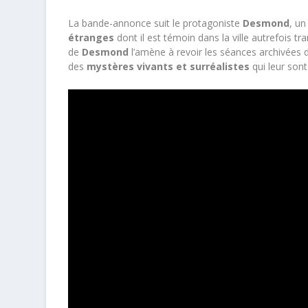
La bande-annonce suit le protagoniste
Desmond
, un
étranges
dont il est témoin dans la ville autrefois tr
de
Desmond
l’amène à revoir les séances archivées 
des
mystères vivants et surréalistes
qui leur sont