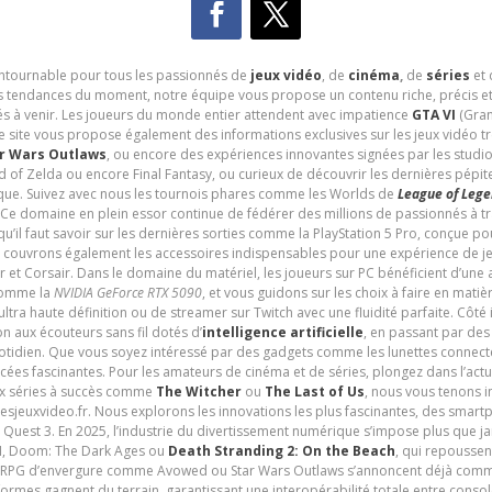
contournable pour tous les passionnés de
jeux vidéo
, de
cinéma
,
de
séries
et 
les tendances du moment, notre équipe vous propose un contenu riche, précis et
és à venir. Les joueurs du monde entier attendent avec impatience
GTA VI
(Gran
e site vous propose également des informations exclusives sur les jeux vidéo 
r Wars Outlaws
, ou encore des expériences innovantes signées par les studi
d of Zelda ou encore Final Fantasy, ou curieux de découvrir les dernières pépit
udique. Suivez avec nous les tournois phares comme les Worlds de
League of Leg
 Ce domaine en plein essor continue de fédérer des millions de passionnés à 
 qu’il faut savoir sur les dernières sorties comme la PlayStation 5 Pro, conçue 
s couvrons également les accessoires indispensables pour une expérience de je
t Corsair. Dans le domaine du matériel, les joueurs sur PC bénéficient d’une a
 comme la
NVIDIA GeForce RTX 5090
, et vous guidons sur les choix à faire en mati
ltra haute définition ou de streamer sur Twitch avec une fluidité parfaite. Côté
n aux écouteurs sans fil dotés d’
intelligence artificielle
, en passant par de
uotidien. Que vous soyez intéressé par des gadgets comme les lunettes connec
cées fascinantes. Pour les amateurs de cinéma et de séries, plongez dans l’actu
ux séries à succès comme
The Witcher
ou
The Last of Us
, nous vous tenons i
tesjeuxvideo.fr. Nous explorons les innovations les plus fascinantes, des smart
 Quest 3. En 2025, l’industrie du divertissement numérique s’impose plus que 
 VI, Doom: The Dark Ages ou
Death Stranding 2: On the Beach
, qui repoussen
es RPG d’envergure comme Avowed ou Star Wars Outlaws s’annoncent déjà comm
ormes gagnent du terrain, garantissant une interopérabilité totale entre consol