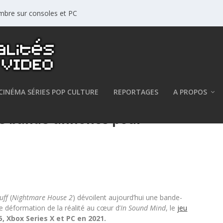
mbre sur consoles et PC
CINÉMA SÉRIES POP CULTURE
REPORTAGES
A PROPOS
le bande-annonce pour
uff
(
Nightmare House 2
) dévoilent aujourd’hui une bande-
déformation de la réalité au cœur d’
In Sound Mind
, le
jeu
, Xbox Series X et PC en 2021.