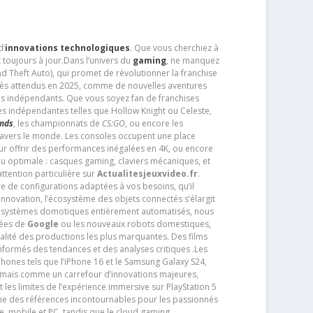
d’
innovations technologiques
. Que vous cherchiez à
 toujours à jour.Dans l’univers du
gaming
, ne manquez
d Theft Auto), qui promet de révolutionner la franchise
très attendus en 2025, comme de nouvelles aventures
os indépendants. Que vous soyez fan de franchises
es indépendantes telles que Hollow Knight ou Celeste,
ends
, les championnats de
CS:GO
, ou encore les
travers le monde. Les consoles occupent une place
pour offrir des performances inégalées en 4K, ou encore
u optimale : casques gaming, claviers mécaniques, et
ttention particulière sur
Actualitesjeuxvideo.fr
.
ère de configurations adaptées à vos besoins, qu’il
 innovation, l’écosystème des objets connectés s’élargit
s systèmes domotiques entièrement automatisés, nous
tées de
Google
ou les nouveaux robots domestiques,
alité des productions les plus marquantes. Des films
nformés des tendances et des analyses critiques .Les
phones tels que l’iPhone 16 et le Samsung Galaxy S24,
jamais comme un carrefour d’innovations majeures,
t les limites de l’expérience immersive sur PlayStation 5
e des références incontournables pour les passionnés
e, mobile et PC, tandis que le cloud gaming