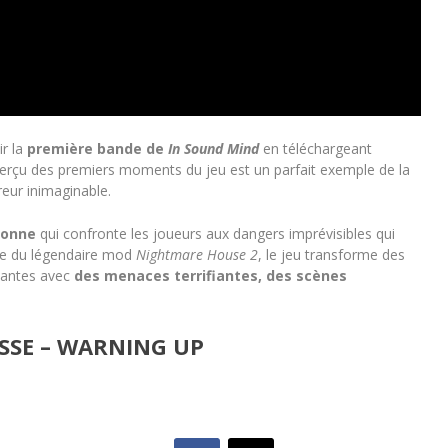
ir la
première bande de
In Sound Mind
en téléchargeant
perçu des premiers moments du jeu est un parfait exemple de la
rreur inimaginable.
sonne
qui confronte les joueurs aux dangers imprévisibles qui
gine du légendaire mod
Nightmare House 2
, le jeu transforme des
uantes avec
des menaces terrifiantes, des scènes
SSE – WARNING UP