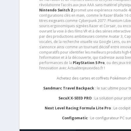
révolutionne l’accès aux jeux AAA sans matériel physiqu
Nintendo Switch 2
promet une expérience nomade 4K e
configurations clés en main, comme le Razer Blade 16 
titres exigeants comme Cyberpunk 2077: Phantom Libert
souris ergonomiques signées Razer et Corsair, ou encor
ouvrant la voie à des films VR et à des séries interact
par des productions ambitieuses comme Avatar 3, Capt
vocales, de la recherche visuelle via Google Lens, ou 
s’annonce ainsi comme un tournant décisif entre innov
comparatifs pour identifier les meilleurs produits high-t
l’information et à la découverte, qui s’adresse aussi b
performances de la
PlayStation 5 Pro
, ou des jeux t
l’innovation avec Actualitesjeuxvideo.fr !
Achetez des cartes et coffrets Pokémon 
Sandmarc Travel Backpack
: le sac ultime pour
SecuX X-SEED PRO
: La solution pour pr
Next Level Racing Formula Lite Pro
: Le cockpit
Configomatic
: Le configurateur PC s