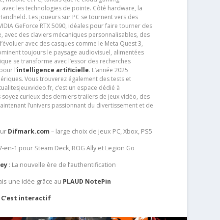
e avec les technologies de pointe. Côté hardware, la
andheld. Les joueurs sur PC se tournent vers des
IDIA GeForce RTX 5090, idéales pour faire tourner des
e, avec des claviers mécaniques personnalisables, des
e d’évoluer avec des casques comme le Meta Quest 3,
dominent toujours le paysage audiovisuel, alimentées
que se transforme avec l’essor des recherches
our l’
intelligence artificielle
. L’année 2025
ériques. Vous trouverez également des tests et
tualitesjeuxvideo.fr, c’est un espace dédié à
soyez curieux des derniers trailers de jeux vidéo, des
aintenant l’univers passionnant du divertissement et de
sur
Difmark.com
– large choix de jeux PC, Xbox, PS5
 7-en-1 pour Steam Deck, ROG Ally et Legion Go
Key
: La nouvelle ère de l’authentification
ais une idée grâce au
PLAUD NotePin
C’est interactif