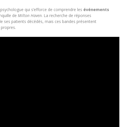
 psychologue qui s’efforce de comprendre les
événements
anquille de
Milton Haven
. La recherche de réponses
de ses patients décédés, mais ces bandes présentent
 propres.