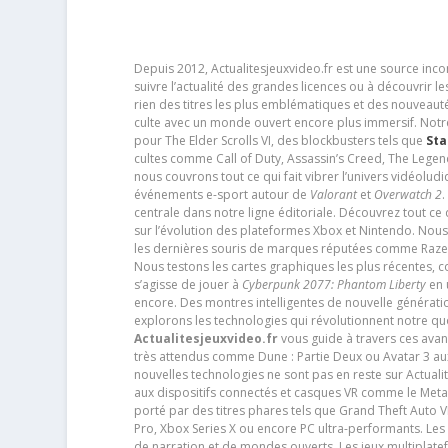
Depuis 2012, Actualitesjeuxvideo.fr est une source in
suivre l’actualité des grandes licences ou à découvrir 
rien des titres les plus emblématiques et des nouveaut
culte avec un monde ouvert encore plus immersif. Notr
pour The Elder Scrolls VI, des blockbusters tels que
Sta
cultes comme Call of Duty, Assassin’s Creed, The Legen
nous couvrons tout ce qui fait vibrer l’univers vidéol
événements e-sport autour de
Valorant
et
Overwatch 2
.
centrale dans notre ligne éditoriale. Découvrez tout ce
sur l’évolution des plateformes Xbox et Nintendo. Nou
les dernières souris de marques réputées comme Razer e
Nous testons les cartes graphiques les plus récentes,
s’agisse de jouer à
Cyberpunk 2077: Phantom Liberty
en u
encore. Des montres intelligentes de nouvelle génératio
explorons les technologies qui révolutionnent notre q
Actualitesjeuxvideo.fr
vous guide à travers ces avan
très attendus comme Dune : Partie Deux ou Avatar 3 a
nouvelles technologies ne sont pas en reste sur Actuali
aux dispositifs connectés et casques VR comme le Meta
porté par des titres phares tels que Grand Theft Auto
Pro, Xbox Series X ou encore PC ultra-performants. L
de narration et de mondes ouverts. Les jeux multiplatef