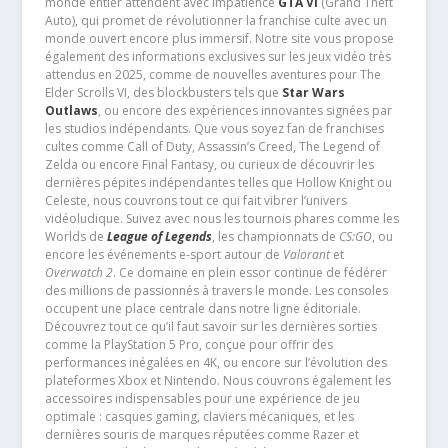
monde entier attendent avec impatience
GTA VI
(Grand Theft
Auto), qui promet de révolutionner la franchise culte avec un
monde ouvert encore plus immersif. Notre site vous propose
également des informations exclusives sur les jeux vidéo très
attendus en 2025, comme de nouvelles aventures pour The
Elder Scrolls VI, des blockbusters tels que
Star Wars
Outlaws
, ou encore des expériences innovantes signées par
les studios indépendants. Que vous soyez fan de franchises
cultes comme Call of Duty, Assassin’s Creed, The Legend of
Zelda ou encore Final Fantasy, ou curieux de découvrir les
dernières pépites indépendantes telles que Hollow Knight ou
Celeste, nous couvrons tout ce qui fait vibrer l’univers
vidéoludique. Suivez avec nous les tournois phares comme les
Worlds de
League of Legends
, les championnats de
CS:GO
, ou
encore les événements e-sport autour de
Valorant
et
Overwatch 2
. Ce domaine en plein essor continue de fédérer
des millions de passionnés à travers le monde. Les consoles
occupent une place centrale dans notre ligne éditoriale.
Découvrez tout ce qu’il faut savoir sur les dernières sorties
comme la PlayStation 5 Pro, conçue pour offrir des
performances inégalées en 4K, ou encore sur l’évolution des
plateformes Xbox et Nintendo. Nous couvrons également les
accessoires indispensables pour une expérience de jeu
optimale : casques gaming, claviers mécaniques, et les
dernières souris de marques réputées comme Razer et