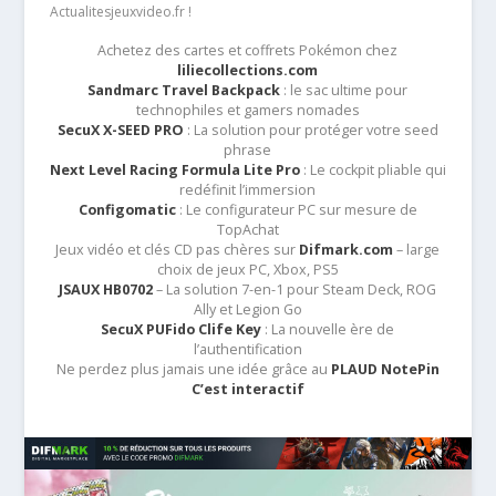
Actualitesjeuxvideo.fr !
Achetez des cartes et coffrets Pokémon chez
liliecollections.com
Sandmarc Travel Backpack
: le sac ultime pour
technophiles et gamers nomades
SecuX X-SEED PRO
: La solution pour protéger votre seed
phrase
Next Level Racing Formula Lite Pro
: Le cockpit pliable qui
redéfinit l’immersion
Configomatic
: Le configurateur PC sur mesure de
TopAchat
Jeux vidéo et clés CD pas chères sur
Difmark.com
– large
choix de jeux PC, Xbox, PS5
JSAUX HB0702
– La solution 7-en-1 pour Steam Deck, ROG
Ally et Legion Go
SecuX PUFido Clife Key
: La nouvelle ère de
l’authentification
Ne perdez plus jamais une idée grâce au
PLAUD NotePin
C’est interactif