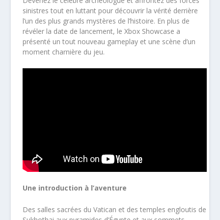
Devenez le célèbre archéologue et affrontez des forces
sinistres tout en luttant pour découvrir la vérité derrière
l’un des plus grands mystères de l’histoire. En plus de
révéler la date de lancement, le Xbox Showcase a
présenté un tout nouveau gameplay et une scène d’un
moment charnière du jeu.
Une introduction à l’aventure
Des salles sacrées du Vatican et des temples engloutis de
Sukhothai aux pyramides d’Égypte et aux sommets