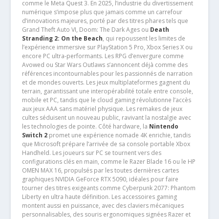
comme le Meta Quest 3. En 2025, l’industrie du divertissement
numérique s’impose plus que jamais comme un carrefour
d’innovations majeures, porté par des titres phares tels que
Grand Theft Auto VI, Doom: The Dark Ages ou
Death
Stranding 2: On the Beach
, qui repoussent les limites de
l’expérience immersive sur PlayStation 5 Pro, Xbox Series X ou
encore PC ultra-performants. Les RPG d’envergure comme
Avowed ou Star Wars Outlaws s’annoncent déjà comme des
références incontournables pour les passionnés de narration
et de mondes ouverts. Les jeux multiplateformes gagnent du
terrain, garantissant une interopérabilité totale entre console,
mobile et PC, tandis que le cloud gaming révolutionne l’accès
aux jeux AAA sans matériel physique. Les remakes de jeux
cultes séduisent un nouveau public, ravivant la nostalgie avec
les technologies de pointe. Côté hardware, la
Nintendo
Switch 2
promet une expérience nomade 4K enrichie, tandis
que Microsoft prépare l’arrivée de sa console portable Xbox
Handheld. Les joueurs sur PC se tournent vers des
configurations clés en main, comme le Razer Blade 16 ou le HP
OMEN MAX 16, propulsés par les toutes dernières cartes
graphiques NVIDIA GeForce RTX 5090, idéales pour faire
tourner des titres exigeants comme Cyberpunk 2077: Phantom
Liberty en ultra haute définition. Les accessoires gaming
montent aussi en puissance, avec des claviers mécaniques
personnalisables, des souris ergonomiques signées Razer et