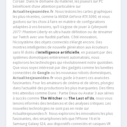
Corsair. Dans le domaine du matériel, les joueurs sur PC
bénéficient d’une attention particulière sur
Actualitesjeuxvideo.fr
. Nous testons les cartes graphiques
les plus récentes, comme la
NVIDIA GeForce RTX 5090
, et vous
guidons sur les choix à faire en matière de configurations
adaptées à vos besoins, qu’il s’agisse de jouer à
Cyberpunk
2077: Phantom Liberty
en ultra haute définition ou de streamer
sur Twitch avec une fluidité parfaite. Côté innovation,
l’écosystème des objets connectés s’élargit encore. Des
montres intelligentes de nouvelle génération aux écouteurs
sans fil dotés d’
intelligence artificielle
, en passant par des
systèmes domotiques entièrement automatisés, nous
explorons les technologies qui révolutionnent notre quotidien.
Que vous soyez intéressé par des gadgets comme les lunettes
connectées de
Google
ou les nouveaux robots domestiques,
Actualitesjeuxvideo.fr
vous guide à travers ces avancées
fascinantes. Pour les amateurs de cinéma et de séries, plongez
dans l’actualité des productions les plus marquantes. Des films
très attendus comme Dune : Partie Deux ou Avatar 3 aux séries
à succès comme
The Witcher
ou
The Last of Us
, nous vous
tenons informés des tendances et des analyses critiques .Les
nouvelles technologies ne sont pas en reste sur
Actualitesjeuxvideo.fr. Nous explorons les innovations les plus
fascinantes, des smartphones tels que l’iPhone 16 et le
Samsung Galaxy S24, aux dispositifs connectés et casques VR