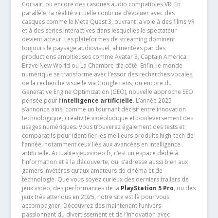
Corsair, ou encore des casques audio compatibles VR. En
parallèle, la réalité virtuelle continue d’évoluer avec des
casques comme le Meta Quest 3, ouvrant la voie à des films VR
et à des séries interactives dans lesquelles le spectateur
devient acteur. Les plateformes de streaming dominent
toujours le paysage audiovisuel, alimentées par des
productions ambitieuses comme Avatar 3, Captain America:
Brave New World ou La Chambre d’à côté. Enfin, le monde
numérique se transforme avec l’essor des recherches vocales,
de la recherche visuelle via Google Lens, ou encore du
Generative Engine Optimization (GEO), nouvelle approche SEO
pensée pour l’
intelligence artificielle
. L’année 2025
s’annonce ainsi comme un tournant décisif entre innovation
technologique, créativité vidéoludique et bouleversement des
usages numériques. Vous trouverez également des tests et
comparatifs pour identifier les meilleurs produits high-tech de
l’année, notamment ceux liés aux avancées en intelligence
artificielle. Actualitesjeuxvideo.fr, c’est un espace dédié à
l’information et à la découverte, qui s’adresse aussi bien aux
gamers invétérés qu’aux amateurs de cinéma et de
technologie. Que vous soyez curieux des derniers trailers de
jeux vidéo, des performances de la
PlayStation 5 Pro
, ou des
jeux très attendus en 2025, notre site est là pour vous
accompagner. Découvrez dès maintenant l’univers
passionnant du divertissement et de l’innovation avec