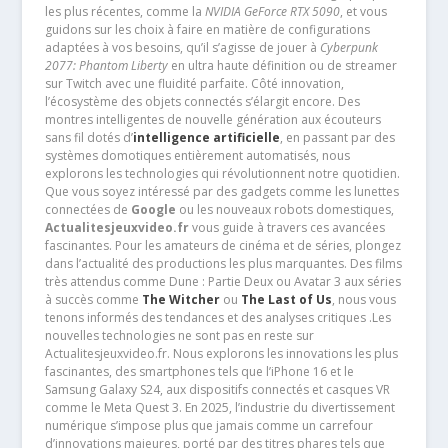
les plus récentes, comme la
NVIDIA GeForce RTX 5090
, et vous
guidons sur les choix à faire en matière de configurations
adaptées à vos besoins, qu’il s’agisse de jouer à
Cyberpunk
2077: Phantom Liberty
en ultra haute définition ou de streamer
sur Twitch avec une fluidité parfaite. Côté innovation,
l’écosystème des objets connectés s’élargit encore. Des
montres intelligentes de nouvelle génération aux écouteurs
sans fil dotés d’
intelligence artificielle
, en passant par des
systèmes domotiques entièrement automatisés, nous
explorons les technologies qui révolutionnent notre quotidien.
Que vous soyez intéressé par des gadgets comme les lunettes
connectées de
Google
ou les nouveaux robots domestiques,
Actualitesjeuxvideo.fr
vous guide à travers ces avancées
fascinantes. Pour les amateurs de cinéma et de séries, plongez
dans l’actualité des productions les plus marquantes. Des films
très attendus comme Dune : Partie Deux ou Avatar 3 aux séries
à succès comme
The Witcher
ou
The Last of Us
, nous vous
tenons informés des tendances et des analyses critiques .Les
nouvelles technologies ne sont pas en reste sur
Actualitesjeuxvideo.fr. Nous explorons les innovations les plus
fascinantes, des smartphones tels que l’iPhone 16 et le
Samsung Galaxy S24, aux dispositifs connectés et casques VR
comme le Meta Quest 3. En 2025, l’industrie du divertissement
numérique s’impose plus que jamais comme un carrefour
d’innovations majeures, porté par des titres phares tels que