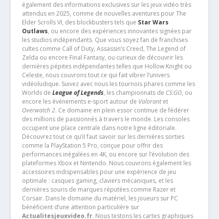
également des informations exclusives sur les jeux vidéo très
attendus en 2025, comme de nouvelles aventures pour The
Elder Scrolls VI, des blockbusters tels que
Star Wars
Outlaws
, ou encore des expériences innovantes signées par
les studios indépendants. Que vous soyez fan de franchises
cultes comme Call of Duty, Assassin’s Creed, The Legend of
Zelda ou encore Final Fantasy, ou curieux de découvrir les
dernières pépites indépendantes telles que Hollow Knight ou
Celeste, nous couvrons tout ce qui fait vibrer l’univers
vidéoludique. Suivez avec nous les tournois phares comme les
Worlds de
League of Legends
, les championnats de
CS:GO
, ou
encore les événements e-sport autour de
Valorant
et
Overwatch 2
. Ce domaine en plein essor continue de fédérer
des millions de passionnés à travers le monde. Les consoles
occupent une place centrale dans notre ligne éditoriale.
Découvrez tout ce qu’il faut savoir sur les dernières sorties
comme la PlayStation 5 Pro, conçue pour offrir des
performances inégalées en 4K, ou encore sur l’évolution des
plateformes Xbox et Nintendo. Nous couvrons également les
accessoires indispensables pour une expérience de jeu
optimale : casques gaming, claviers mécaniques, et les
dernières souris de marques réputées comme Razer et
Corsair. Dans le domaine du matériel, les joueurs sur PC
bénéficient d’une attention particulière sur
Actualitesjeuxvideo.fr
. Nous testons les cartes graphiques