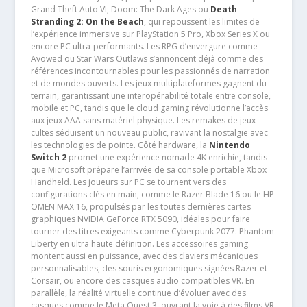
Grand Theft Auto VI, Doom: The Dark Ages ou
Death
Stranding 2: On the Beach
, qui repoussent les limites de
l’expérience immersive sur PlayStation 5 Pro, Xbox Series X ou
encore PC ultra-performants. Les RPG d’envergure comme
Avowed ou Star Wars Outlaws s’annoncent déjà comme des
références incontournables pour les passionnés de narration
et de mondes ouverts. Les jeux multiplateformes gagnent du
terrain, garantissant une interopérabilité totale entre console,
mobile et PC, tandis que le cloud gaming révolutionne l’accès
aux jeux AAA sans matériel physique. Les remakes de jeux
cultes séduisent un nouveau public, ravivant la nostalgie avec
les technologies de pointe. Côté hardware, la
Nintendo
Switch 2
promet une expérience nomade 4K enrichie, tandis
que Microsoft prépare l’arrivée de sa console portable Xbox
Handheld. Les joueurs sur PC se tournent vers des
configurations clés en main, comme le Razer Blade 16 ou le HP
OMEN MAX 16, propulsés par les toutes dernières cartes
graphiques NVIDIA GeForce RTX 5090, idéales pour faire
tourner des titres exigeants comme Cyberpunk 2077: Phantom
Liberty en ultra haute définition. Les accessoires gaming
montent aussi en puissance, avec des claviers mécaniques
personnalisables, des souris ergonomiques signées Razer et
Corsair, ou encore des casques audio compatibles VR. En
parallèle, la réalité virtuelle continue d’évoluer avec des
casques comme le Meta Quest 3, ouvrant la voie à des films VR