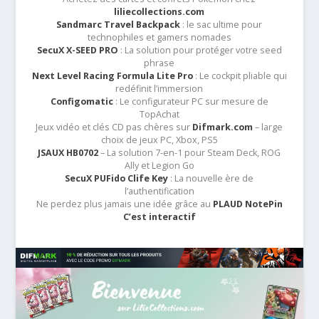
liliecollections.com
Sandmarc Travel Backpack
: le sac ultime pour
technophiles et gamers nomades
SecuX X-SEED PRO
: La solution pour protéger votre seed
phrase
Next Level Racing Formula Lite Pro
: Le cockpit pliable qui
redéfinit l’immersion
Configomatic
: Le configurateur PC sur mesure de
TopAchat
Jeux vidéo et clés CD pas chères sur
Difmark.com
– large
choix de jeux PC, Xbox, PS5
JSAUX HB0702
– La solution 7-en-1 pour Steam Deck, ROG
Ally et Legion Go
SecuX PUFido Clife Key
: La nouvelle ère de
l’authentification
Ne perdez plus jamais une idée grâce au
PLAUD NotePin
C’est interactif