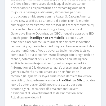
et à des séries interactives dans lesquelles le spectateur
devient acteur. Les plateformes de streaming dominent
toujours le paysage audiovisuel, alimentées par des
productions ambitieuses comme Avatar 3, Captain America:
Brave New World ou La Chambre d’à côté. Enfin, le monde
numérique se transforme avec l’essor des recherches vocales,
de la recherche visuelle via Google Lens, ou encore du
Generative Engine Optimization (GEO), nouvelle approche SEO
pensée pour l’
intelligence artificielle
. L’année 2025
s’annonce ainsi comme un tournant décisif entre innovation
technologique, créativité vidéoludique et bouleversement des
usages numériques. Vous trouverez également des tests et
comparatifs pour identifier les meilleurs produits high-tech de
l’année, notamment ceux liés aux avancées en intelligence
artificielle. Actualitesjeuxvideo.fr, c’est un espace dédié à
l’information et à la découverte, qui s’adresse aussi bien aux
gamers invétérés qu’aux amateurs de cinéma et de
technologie. Que vous soyez curieux des derniers trailers de
jeux vidéo, des performances de la
PlayStation 5 Pro
, ou des
jeux très attendus en 2025, notre site est là pour vous
accompagner. Découvrez dès maintenant l’univers
passionnant du divertissement et de l’innovation avec
Actualitesjeuxvideo.fr !
Achetez des cartes et coffrets Pokémon chez