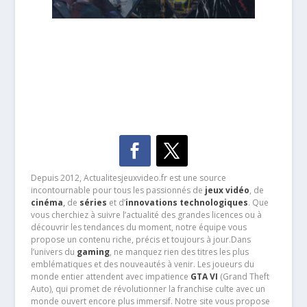
Depuis 2012, Actualitesjeuxvideo.fr est une source
incontournable pour tous les passionnés de
jeux vidéo
, de
cinéma
,
de
séries
et d’
innovations technologiques
. Que
vous cherchiez à suivre l’actualité des grandes licences ou à
découvrir les tendances du moment, notre équipe vous
propose un contenu riche, précis et toujours à jour.Dans
l’univers du
gaming
, ne manquez rien des titres les plus
emblématiques et des nouveautés à venir. Les joueurs du
monde entier attendent avec impatience
GTA VI
(Grand Theft
Auto), qui promet de révolutionner la franchise culte avec un
monde ouvert encore plus immersif. Notre site vous propose