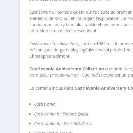
Castlevania II : Simon’s Quest
, qui fait suite au premier
éléments de RPG qui encouragent l’exploration. La fr
connu pour son rythme plus rapide et ses armes puissa
John Morris, un de leur descendant.
Castlevania The Adventure,
sorti en 1989, est le premie
mécaniques de gameplay ingénieuses qui permettent a
Christopher Belmont.
Castlevania Anniversary Collection
comprendra é
nom
Boku Dracula-Kun
en 1990,
Kid Dracula
est un spi
Le contenu inclus dans
Castlevania Anniversary Co
Castlevania
Castlevania II : Simon’s Quest
Castlevania III : Dracula’s Curse