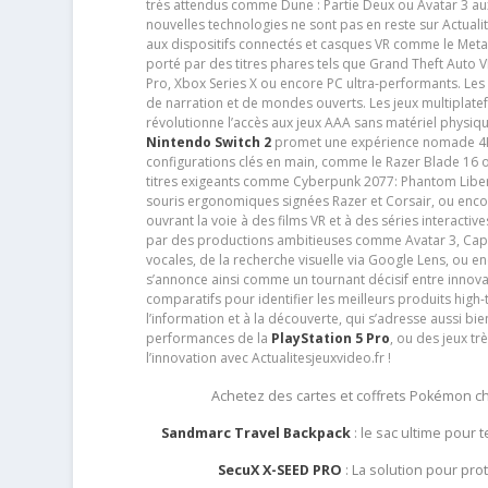
très attendus comme Dune : Partie Deux ou Avatar 3 a
nouvelles technologies ne sont pas en reste sur Actuali
aux dispositifs connectés et casques VR comme le Meta
porté par des titres phares tels que Grand Theft Auto
Pro, Xbox Series X ou encore PC ultra-performants. L
de narration et de mondes ouverts. Les jeux multiplatef
révolutionne l’accès aux jeux AAA sans matériel physiqu
Nintendo Switch 2
promet une expérience nomade 4K e
configurations clés en main, comme le Razer Blade 16 
titres exigeants comme Cyberpunk 2077: Phantom Libert
souris ergonomiques signées Razer et Corsair, ou encor
ouvrant la voie à des films VR et à des séries interact
par des productions ambitieuses comme Avatar 3, Capt
vocales, de la recherche visuelle via Google Lens, ou 
s’annonce ainsi comme un tournant décisif entre innov
comparatifs pour identifier les meilleurs produits high-t
l’information et à la découverte, qui s’adresse aussi b
performances de la
PlayStation 5 Pro
, ou des jeux t
l’innovation avec Actualitesjeuxvideo.fr !
Achetez des cartes et coffrets Pokémon 
Sandmarc Travel Backpack
: le sac ultime pour
SecuX X-SEED PRO
: La solution pour pr