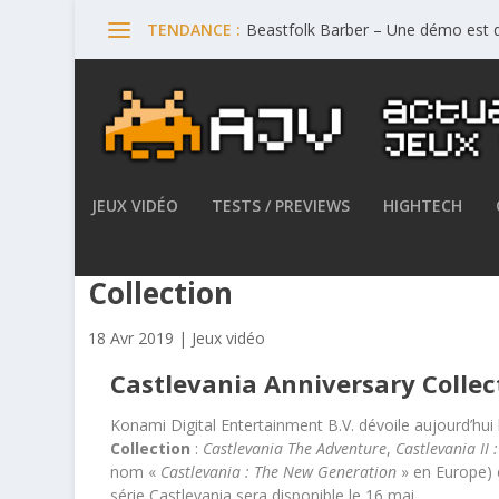
Beastfolk Barber – Une démo est d
TENDANCE :
JEUX VIDÉO
TESTS / PREVIEWS
HIGHTECH
Konami dévoile le lineup de
Collection
18 Avr 2019
|
Jeux vidéo
Castlevania Anniversary Collec
Konami Digital Entertainment B.V. dévoile aujourd’hui 
Collection
:
Castlevania The Adventure
,
Castlevania II 
nom «
Castlevania : The New Generation
» en Europe)
série Castlevania sera disponible le 16 mai.