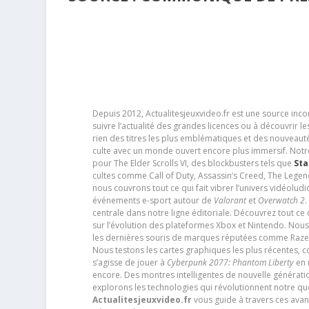
Depuis 2012, Actualitesjeuxvideo.fr est une source in
suivre l’actualité des grandes licences ou à découvrir 
rien des titres les plus emblématiques et des nouveaut
culte avec un monde ouvert encore plus immersif. Notr
pour The Elder Scrolls VI, des blockbusters tels que
Sta
cultes comme Call of Duty, Assassin’s Creed, The Legen
nous couvrons tout ce qui fait vibrer l’univers vidéol
événements e-sport autour de
Valorant
et
Overwatch 2
.
centrale dans notre ligne éditoriale. Découvrez tout ce
sur l’évolution des plateformes Xbox et Nintendo. Nou
les dernières souris de marques réputées comme Razer e
Nous testons les cartes graphiques les plus récentes,
s’agisse de jouer à
Cyberpunk 2077: Phantom Liberty
en u
encore. Des montres intelligentes de nouvelle génératio
explorons les technologies qui révolutionnent notre q
Actualitesjeuxvideo.fr
vous guide à travers ces avan