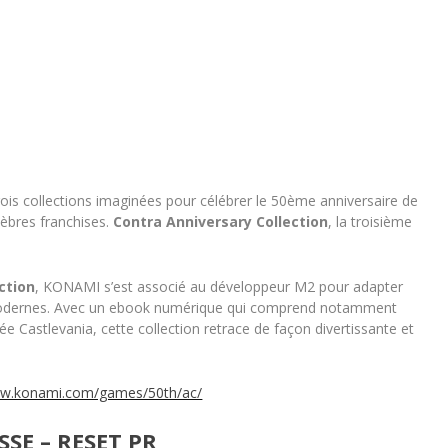
rois collections imaginées pour célébrer le 50
ème
anniversaire de
lèbres franchises.
Contra Anniversary Collection
, la troisième
ction
, KONAMI s’est associé au développeur M2 pour adapter
 modernes. Avec un ebook numérique qui comprend notamment
ée Castlevania, cette collection retrace de façon divertissante et
ww.konami.com/games/50th/ac/
SE – RESET PR