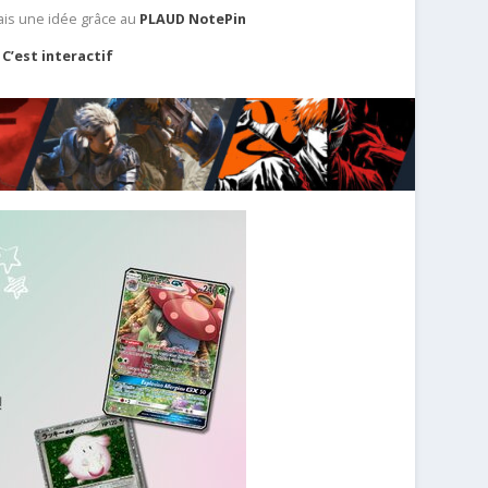
ais une idée grâce au
PLAUD NotePin
C’est interactif