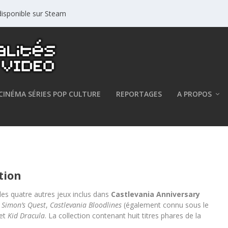
isponible sur Steam
CINÉMA SÉRIES POP CULTURE
REPORTAGES
A PROPOS
 la Castlevania Anniversary
tion
les quatre autres jeux inclus dans
Castlevania Anniversary
: Simon’s Quest
,
Castlevania Bloodlines
(également connu sous le
 et
Kid Dracula
. La collection contenant huit titres phares de la