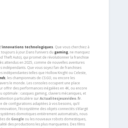
d’
innovations technologiques
. Que vous cherchiez à
 toujours à jour.Dans l’univers du
gaming
, ne manquez
d Theft Auto), qui promet de révolutionner la franchise
très attendus en 2025, comme de nouvelles aventures
os indépendants. Que vous soyez fan de franchises
es indépendantes telles que Hollow Knight ou Celeste,
ends
, les championnats de
CS:GO
, ou encore les
travers le monde. Les consoles occupent une place
pour offrir des performances inégalées en 4K, ou encore
u optimale : casques gaming, claviers mécaniques, et
ttention particulière sur
Actualitesjeuxvideo.fr
.
ère de configurations adaptées à vos besoins, qu’il
 innovation, l’écosystème des objets connectés s’élargit
s systèmes domotiques entièrement automatisés, nous
tées de
Google
ou les nouveaux robots domestiques,
alité des productions les plus marquantes. Des films