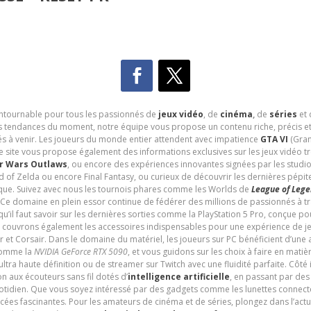
contournable pour tous les passionnés de
jeux vidéo
, de
cinéma
,
de
séries
et 
les tendances du moment, notre équipe vous propose un contenu riche, précis et
és à venir. Les joueurs du monde entier attendent avec impatience
GTA VI
(Gran
e site vous propose également des informations exclusives sur les jeux vidéo 
r Wars Outlaws
, ou encore des expériences innovantes signées par les studi
d of Zelda ou encore Final Fantasy, ou curieux de découvrir les dernières pépit
udique. Suivez avec nous les tournois phares comme les Worlds de
League of Leg
 Ce domaine en plein essor continue de fédérer des millions de passionnés à 
 qu’il faut savoir sur les dernières sorties comme la PlayStation 5 Pro, conçue 
s couvrons également les accessoires indispensables pour une expérience de je
t Corsair. Dans le domaine du matériel, les joueurs sur PC bénéficient d’une a
 comme la
NVIDIA GeForce RTX 5090
, et vous guidons sur les choix à faire en mati
ltra haute définition ou de streamer sur Twitch avec une fluidité parfaite. Côté
n aux écouteurs sans fil dotés d’
intelligence artificielle
, en passant par de
uotidien. Que vous soyez intéressé par des gadgets comme les lunettes connec
cées fascinantes. Pour les amateurs de cinéma et de séries, plongez dans l’actu