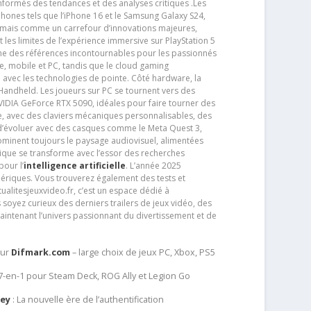
nformés des tendances et des analyses critiques .Les
phones tels que l’iPhone 16 et le Samsung Galaxy S24,
jamais comme un carrefour d’innovations majeures,
t les limites de l’expérience immersive sur PlayStation 5
e des références incontournables pour les passionnés
e, mobile et PC, tandis que le cloud gaming
e avec les technologies de pointe. Côté hardware, la
andheld. Les joueurs sur PC se tournent vers des
IDIA GeForce RTX 5090, idéales pour faire tourner des
e, avec des claviers mécaniques personnalisables, des
e d’évoluer avec des casques comme le Meta Quest 3,
dominent toujours le paysage audiovisuel, alimentées
que se transforme avec l’essor des recherches
our l’
intelligence artificielle
. L’année 2025
ériques. Vous trouverez également des tests et
tualitesjeuxvideo.fr, c’est un espace dédié à
soyez curieux des derniers trailers de jeux vidéo, des
aintenant l’univers passionnant du divertissement et de
sur
Difmark.com
– large choix de jeux PC, Xbox, PS5
 7-en-1 pour Steam Deck, ROG Ally et Legion Go
Key
: La nouvelle ère de l’authentification