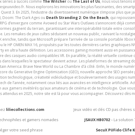
ux séries à succès comme
The Witcher
ou
The Last of Us
, nous vous tenons i
tesjeuxvideo.fr. Nous explorons les innovations les plus fascinantes, des smart
 Quest 3. En 2025, l’industrie du divertissement numérique s’impose plus que 
 VI, Doom: The Dark Ages ou
Death Stranding 2: On the Beach
, qui repoussen
es RPG d’envergure comme Avowed ou Star Wars Outlaws s’annoncent déjà comm
ormes gagnent du terrain, garantissant une interopérabilité totale entre consol
e. Les remakes de jeux cultes séduisent un nouveau public, ravivant la nostalgi
nrichie, tandis que Microsoft prépare l’arrivée de sa console portable Xbox H
ou le HP OMEN MAX 16, propulsés par les toutes dernières cartes graphiques NV
y en ultra haute définition. Les accessoires gaming montent aussi en puissanc
e des casques audio compatibles VR. En parallèle, la réalité virtuelle continu
ives dans lesquelles le spectateur devient acteur. Les plateformes de streaming 
ain America: Brave New World ou La Chambre d’à côté. Enfin, le monde numéri
encore du Generative Engine Optimization (GEO), nouvelle approche SEO pensée p
ation technologique, créativité vidéoludique et bouleversement des usages num
ech de l’année, notamment ceux liés aux avancées en intelligence artificielle. Ac
ien aux gamers invétérés qu’aux amateurs de cinéma et de technologie. Que vous 
rès attendus en 2025, notre site est là pour vous accompagner. Découvrez dès m
chez
liliecollections.com
Jeux vidéo et clés CD pas chères 
 technophiles et gamers nomades
JSAUX HB0702
– La solution
otéger votre seed phrase
SecuX PUFido Clife 