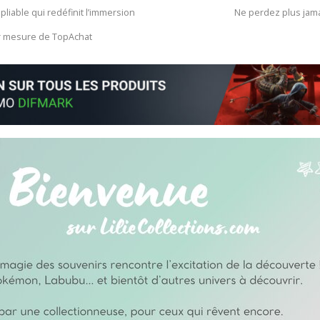
 pliable qui redéfinit l’immersion
Ne perdez plus jam
ur mesure de TopAchat