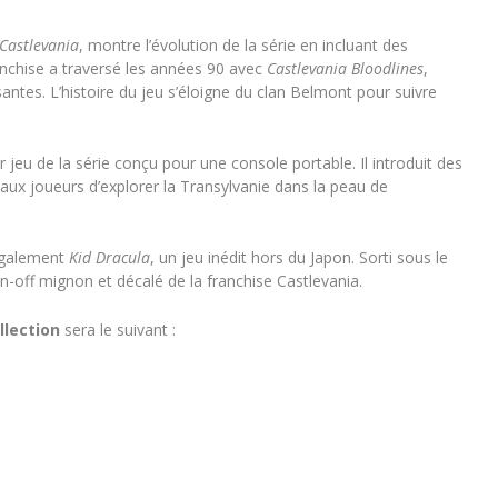
Castlevania
, montre l’évolution de la série en incluant des
anchise a traversé les années 90 avec
Castlevania Bloodlines
,
ntes. L’histoire du jeu s’éloigne du clan Belmont pour suivre
r jeu de la série conçu pour une console portable. Il introduit des
ux joueurs d’explorer la Transylvanie dans la peau de
galement
Kid Dracula
, un jeu inédit hors du Japon. Sorti sous le
n-off mignon et décalé de la franchise Castlevania.
llection
sera le suivant :