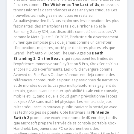
à succès comme
The Witcher
ou
The Last of Us
, nous vous
tenons informés des tendances et des analyses critiques .Les
nouvelles technologies ne sont pas en reste sur
Actualitesjeuxvideo.fr. Nous explorons les innovations les plus
fascinantes, des smartphones tels que l’iPhone 16 et le
Samsung Galaxy S24, aux dispositifs connectés et casques VR
comme le Meta Quest 3. En 2025, l’industrie du divertissement
numérique s’impose plus que jamais comme un carrefour
d’innovations majeures, porté par des titres phares tels que
Grand Theft Auto VI, Doom: The Dark Ages ou
Death
Stranding 2: On the Beach
, qui repoussent les limites de
l’expérience immersive sur PlayStation 5 Pro, Xbox Series X ou
encore PC ultra-performants. Les RPG d’envergure comme
Avowed ou Star Wars Outlaws s’annoncent déjà comme des
références incontournables pour les passionnés de narration
et de mondes ouverts. Les jeux multiplateformes gagnent du
terrain, garantissant une interopérabilité totale entre console,
mobile et PC, tandis que le cloud gaming révolutionne l’accès
aux jeux AAA sans matériel physique. Les remakes de jeux
cultes séduisent un nouveau public, ravivant la nostalgie avec
les technologies de pointe. Côté hardware, la
Nintendo
Switch 2
promet une expérience nomade 4K enrichie, tandis
que Microsoft prépare l’arrivée de sa console portable Xbox
Handheld. Les joueurs sur PC se tournent vers des
configurations clés en main, comme le Razer Blade 16 ou le HP