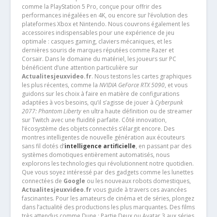
comme la PlayStation 5 Pro, conçue pour offrir des
performances inégalées en 4K, ou encore sur l’évolution des
plateformes Xbox et Nintendo. Nous couvrons également les
accessoires indispensables pour une expérience de jeu
optimale : casques gaming, claviers mécaniques, et les
dernières souris de marques réputées comme Razer et
Corsair. Dans le domaine du matériel, les joueurs sur PC
bénéficient d’une attention particulière sur
Actualitesjeuxvideo.fr
. Nous testons les cartes graphiques
les plus récentes, comme la
NVIDIA GeForce RTX 5090
, et vous
guidons sur les choix à faire en matière de configurations
adaptées à vos besoins, qu’il s’agisse de jouer à
Cyberpunk
2077: Phantom Liberty
en ultra haute définition ou de streamer
sur Twitch avec une fluidité parfaite. Côté innovation,
l’écosystème des objets connectés s’élargit encore. Des
montres intelligentes de nouvelle génération aux écouteurs
sans fil dotés d’
intelligence artificielle
, en passant par des
systèmes domotiques entièrement automatisés, nous
explorons les technologies qui révolutionnent notre quotidien.
Que vous soyez intéressé par des gadgets comme les lunettes
connectées de
Google
ou les nouveaux robots domestiques,
Actualitesjeuxvideo.fr
vous guide à travers ces avancées
fascinantes. Pour les amateurs de cinéma et de séries, plongez
dans l’actualité des productions les plus marquantes. Des films
très attendus comme Dune : Partie Deux ou Avatar 3 aux séries