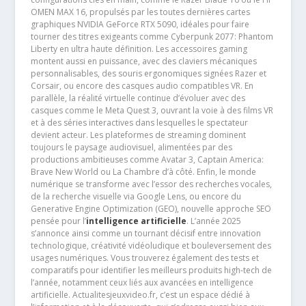
OMEN MAX 16, propulsés par les toutes dernières cartes
graphiques NVIDIA GeForce RTX 5090, idéales pour faire
tourner des titres exigeants comme Cyberpunk 2077: Phantom
Liberty en ultra haute définition. Les accessoires gaming
montent aussi en puissance, avec des claviers mécaniques
personnalisables, des souris ergonomiques signées Razer et
Corsair, ou encore des casques audio compatibles VR. En
parallèle, la réalité virtuelle continue d’évoluer avec des
casques comme le Meta Quest 3, ouvrant la voie à des films VR
et à des séries interactives dans lesquelles le spectateur
devient acteur. Les plateformes de streaming dominent
toujours le paysage audiovisuel, alimentées par des
productions ambitieuses comme Avatar 3, Captain America:
Brave New World ou La Chambre d’à côté. Enfin, le monde
numérique se transforme avec l’essor des recherches vocales,
de la recherche visuelle via Google Lens, ou encore du
Generative Engine Optimization (GEO), nouvelle approche SEO
pensée pour l’
intelligence artificielle
. L’année 2025
s’annonce ainsi comme un tournant décisif entre innovation
technologique, créativité vidéoludique et bouleversement des
usages numériques. Vous trouverez également des tests et
comparatifs pour identifier les meilleurs produits high-tech de
l’année, notamment ceux liés aux avancées en intelligence
artificielle. Actualitesjeuxvideo.fr, c’est un espace dédié à