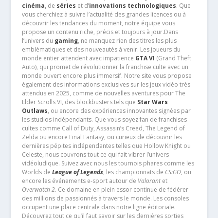
cinéma
,
de
séries
et d’
innovations technologiques
. Que
vous cherchiez à suivre l’actualité des grandes licences ou à
découvrir les tendances du moment, notre équipe vous
propose un contenu riche, précis et toujours à jour.Dans
l’univers du
gaming
, ne manquez rien des titres les plus
emblématiques et des nouveautés à venir. Les joueurs du
monde entier attendent avec impatience
GTA VI
(Grand Theft
Auto), qui promet de révolutionner la franchise culte avec un
monde ouvert encore plus immersif. Notre site vous propose
également des informations exclusives sur les jeux vidéo très
attendus en 2025, comme de nouvelles aventures pour The
Elder Scrolls VI, des blockbusters tels que
Star Wars
Outlaws
, ou encore des expériences innovantes signées par
les studios indépendants. Que vous soyez fan de franchises
cultes comme Call of Duty, Assassin’s Creed, The Legend of
Zelda ou encore Final Fantasy, ou curieux de découvrir les
dernières pépites indépendantes telles que Hollow Knight ou
Celeste, nous couvrons tout ce qui fait vibrer l’univers
vidéoludique. Suivez avec nous les tournois phares comme les
Worlds de
League of Legends
, les championnats de
CS:GO
, ou
encore les événements e-sport autour de
Valorant
et
Overwatch 2
. Ce domaine en plein essor continue de fédérer
des millions de passionnés à travers le monde. Les consoles
occupent une place centrale dans notre ligne éditoriale.
Découvrez tout ce qu’il faut savoir sur les dernières sorties