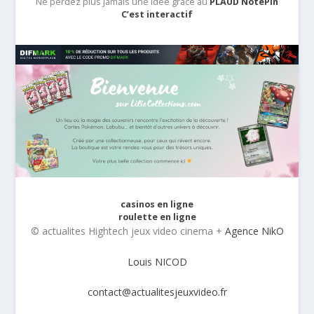
Ne perdez plus jamais une idée grâce au
PLAUD NotePin
C’est interactif
casinos en ligne
roulette en ligne
© actualites Hightech jeux video cinema +
Agence NikO
Louis NICOD
contact@actualitesjeuxvideo.fr