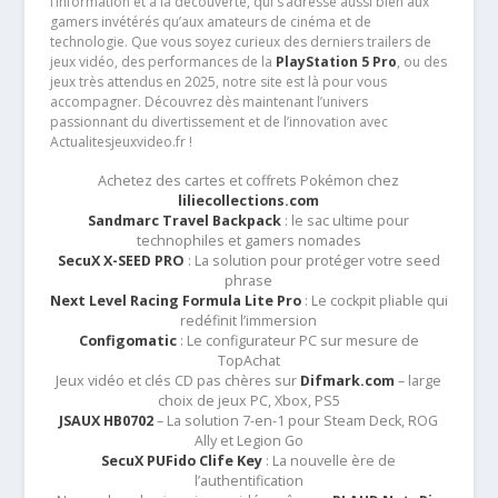
l’information et à la découverte, qui s’adresse aussi bien aux
gamers invétérés qu’aux amateurs de cinéma et de
technologie. Que vous soyez curieux des derniers trailers de
jeux vidéo, des performances de la
PlayStation 5 Pro
, ou des
jeux très attendus en 2025, notre site est là pour vous
accompagner. Découvrez dès maintenant l’univers
passionnant du divertissement et de l’innovation avec
Actualitesjeuxvideo.fr !
Achetez des cartes et coffrets Pokémon chez
liliecollections.com
Sandmarc Travel Backpack
: le sac ultime pour
technophiles et gamers nomades
SecuX X-SEED PRO
: La solution pour protéger votre seed
phrase
Next Level Racing Formula Lite Pro
: Le cockpit pliable qui
redéfinit l’immersion
Configomatic
: Le configurateur PC sur mesure de
TopAchat
Jeux vidéo et clés CD pas chères sur
Difmark.com
– large
choix de jeux PC, Xbox, PS5
JSAUX HB0702
– La solution 7-en-1 pour Steam Deck, ROG
Ally et Legion Go
SecuX PUFido Clife Key
: La nouvelle ère de
l’authentification