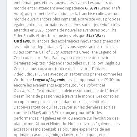
emblématiques et des nouveautés à venir. Les joueurs du
monde entier attendent avec impatience
GTA VI
(Grand Theft
Auto), qui promet de révolutionner la franchise culte avec un
monde ouvert encore plus immersif. Notre site vous propose
également des informations exclusives sur les jeux vidéo très
attendus en 2025, comme de nouvelles aventures pour The
Elder Scrolls VI, des blockbusters tels que
Star Wars
Outlaws
, ou encore des expériences innovantes signées par
les studios indépendants. Que vous soyez fan de franchises
cultes comme Call of Duty, Assassin’s Creed, The Legend of
Zelda ou encore Final Fantasy, ou curieux de découvrir les
dernières pépites indépendantes telles que Hollow Knight ou
Celeste, nous couvrons tout ce qui fait vibrer l’univers
vidéoludique. Suivez avec nous les tournois phares comme les
Worlds de
League of Legends
, les championnats de
CS:GO
, ou
encore les événements e-sport autour de
Valorant
et
Overwatch 2
. Ce domaine en plein essor continue de fédérer
des millions de passionnés à travers le monde. Les consoles
occupent une place centrale dans notre ligne éditoriale.
Découvrez tout ce qu’il faut savoir sur les dernières sorties
comme la PlayStation 5 Pro, conçue pour offrir des
performances inégalées en 4K, ou encore sur l’évolution des
plateformes Xbox et Nintendo. Nous couvrons également les
accessoires indispensables pour une expérience de jeu
optimale : casques gaming, claviers mécaniques, et les