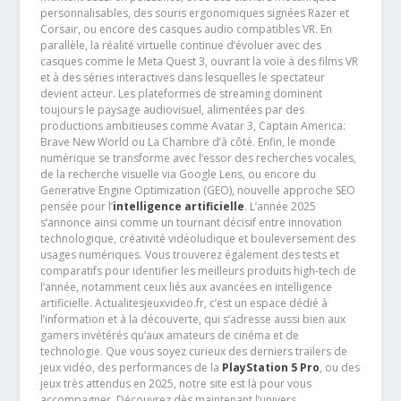
personnalisables, des souris ergonomiques signées Razer et
Corsair, ou encore des casques audio compatibles VR. En
parallèle, la réalité virtuelle continue d’évoluer avec des
casques comme le Meta Quest 3, ouvrant la voie à des films VR
et à des séries interactives dans lesquelles le spectateur
devient acteur. Les plateformes de streaming dominent
toujours le paysage audiovisuel, alimentées par des
productions ambitieuses comme Avatar 3, Captain America:
Brave New World ou La Chambre d’à côté. Enfin, le monde
numérique se transforme avec l’essor des recherches vocales,
de la recherche visuelle via Google Lens, ou encore du
Generative Engine Optimization (GEO), nouvelle approche SEO
pensée pour l’
intelligence artificielle
. L’année 2025
s’annonce ainsi comme un tournant décisif entre innovation
technologique, créativité vidéoludique et bouleversement des
usages numériques. Vous trouverez également des tests et
comparatifs pour identifier les meilleurs produits high-tech de
l’année, notamment ceux liés aux avancées en intelligence
artificielle. Actualitesjeuxvideo.fr, c’est un espace dédié à
l’information et à la découverte, qui s’adresse aussi bien aux
gamers invétérés qu’aux amateurs de cinéma et de
technologie. Que vous soyez curieux des derniers trailers de
jeux vidéo, des performances de la
PlayStation 5 Pro
, ou des
jeux très attendus en 2025, notre site est là pour vous
accompagner. Découvrez dès maintenant l’univers