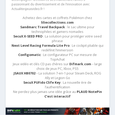
passionnant du divertissement et de l’innovation avec
Actualitesjeuxvideo.fr !
Achetez des cartes et coffrets Pokémon chez
liliecollections.com
Sandmarc Travel Backpack
: le sac ultime pour
technophiles et gamers nomades
SecuX X-SEED PRO
: La solution pour protéger votre seed
phrase
Next Level Racing Formula Lite Pro
: Le cockpit pliable qui
redéfinit l’immersion
Configomatic
: Le configurateur PC sur mesure de
TopAchat
Jeux vidéo et clés CD pas chères sur
Difmark.com
– large
choix de jeux PC, Xbox, PS5
JSAUX HB0702
– La solution 7-en-1 pour Steam Deck, ROG
Ally et Legion Go
SecuX PUFido Clife Key
: La nouvelle ère de
l’authentification
Ne perdez plus jamais une idée grâce au
PLAUD NotePin
C’est interactif