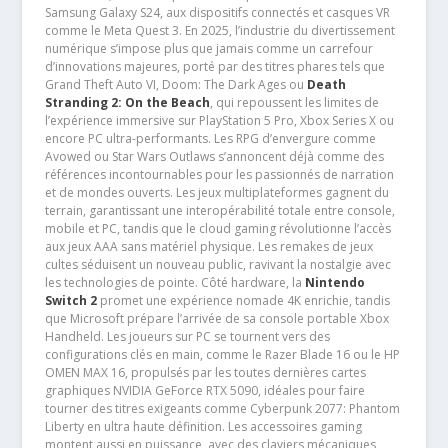
Samsung Galaxy S24, aux dispositifs connectés et casques VR
comme le Meta Quest 3. En 2025, l’industrie du divertissement
numérique s’impose plus que jamais comme un carrefour
d’innovations majeures, porté par des titres phares tels que
Grand Theft Auto VI, Doom: The Dark Ages ou
Death
Stranding 2: On the Beach
, qui repoussent les limites de
l’expérience immersive sur PlayStation 5 Pro, Xbox Series X ou
encore PC ultra-performants. Les RPG d’envergure comme
Avowed ou Star Wars Outlaws s’annoncent déjà comme des
références incontournables pour les passionnés de narration
et de mondes ouverts. Les jeux multiplateformes gagnent du
terrain, garantissant une interopérabilité totale entre console,
mobile et PC, tandis que le cloud gaming révolutionne l’accès
aux jeux AAA sans matériel physique. Les remakes de jeux
cultes séduisent un nouveau public, ravivant la nostalgie avec
les technologies de pointe. Côté hardware, la
Nintendo
Switch 2
promet une expérience nomade 4K enrichie, tandis
que Microsoft prépare l’arrivée de sa console portable Xbox
Handheld. Les joueurs sur PC se tournent vers des
configurations clés en main, comme le Razer Blade 16 ou le HP
OMEN MAX 16, propulsés par les toutes dernières cartes
graphiques NVIDIA GeForce RTX 5090, idéales pour faire
tourner des titres exigeants comme Cyberpunk 2077: Phantom
Liberty en ultra haute définition. Les accessoires gaming
montent aussi en puissance, avec des claviers mécaniques