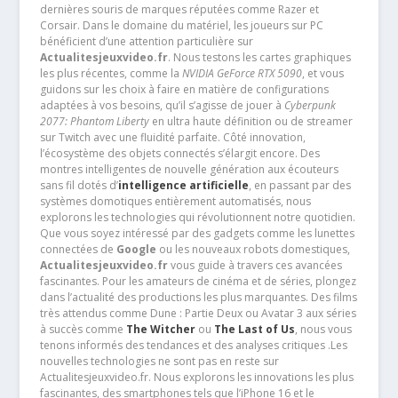
dernières souris de marques réputées comme Razer et
Corsair. Dans le domaine du matériel, les joueurs sur PC
bénéficient d’une attention particulière sur
Actualitesjeuxvideo.fr
. Nous testons les cartes graphiques
les plus récentes, comme la
NVIDIA GeForce RTX 5090
, et vous
guidons sur les choix à faire en matière de configurations
adaptées à vos besoins, qu’il s’agisse de jouer à
Cyberpunk
2077: Phantom Liberty
en ultra haute définition ou de streamer
sur Twitch avec une fluidité parfaite. Côté innovation,
l’écosystème des objets connectés s’élargit encore. Des
montres intelligentes de nouvelle génération aux écouteurs
sans fil dotés d’
intelligence artificielle
, en passant par des
systèmes domotiques entièrement automatisés, nous
explorons les technologies qui révolutionnent notre quotidien.
Que vous soyez intéressé par des gadgets comme les lunettes
connectées de
Google
ou les nouveaux robots domestiques,
Actualitesjeuxvideo.fr
vous guide à travers ces avancées
fascinantes. Pour les amateurs de cinéma et de séries, plongez
dans l’actualité des productions les plus marquantes. Des films
très attendus comme Dune : Partie Deux ou Avatar 3 aux séries
à succès comme
The Witcher
ou
The Last of Us
, nous vous
tenons informés des tendances et des analyses critiques .Les
nouvelles technologies ne sont pas en reste sur
Actualitesjeuxvideo.fr. Nous explorons les innovations les plus
fascinantes, des smartphones tels que l’iPhone 16 et le