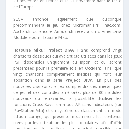
20 novembre en France et le 21 novembre dans le reste
de l’Europe.
SEGA annonce également que quiconque
précommandera le jeu chez Micromania.fr, Fnac.com,
Auchan.fr ou encore Amazon.fr recevra un « Americana
Module » pour Hatsune Miku.
Hatsune Miku: Project DIVA F 2nd
comprend vingt
chansons classiques qui avaient été utilisées dans les jeux
PSP disponibles uniquement au Japon, et qui seront
présentées pour la première fois en Occident, ainsi que
vingt chansons complètement inédites qui font leur
apparition dans la série
Project DIVA
. En plus des
nouvelles chansons, le jeu comprendra des mécaniques
de jeu et des contrôles améliorés, plus de 80 modules
nouveaux ou retravaillés, la possibilité d’utiliser les
fonctions Cross-Save, un mode AR sans indicateurs (sur
PlayStation Vita) et un système de classement en mode
édition corrigé, qui présente notamment les contenus
créés par les utilisateurs les plus populaires, afin d’offrir
aux joueurs le meilleur jeu musical possible sur