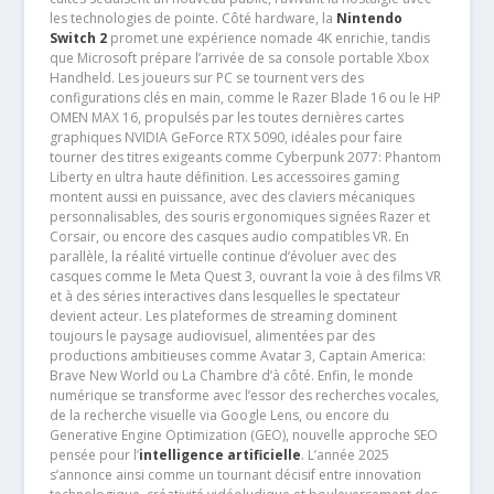
les technologies de pointe. Côté hardware, la
Nintendo
Switch 2
promet une expérience nomade 4K enrichie, tandis
que Microsoft prépare l’arrivée de sa console portable Xbox
Handheld. Les joueurs sur PC se tournent vers des
configurations clés en main, comme le Razer Blade 16 ou le HP
OMEN MAX 16, propulsés par les toutes dernières cartes
graphiques NVIDIA GeForce RTX 5090, idéales pour faire
tourner des titres exigeants comme Cyberpunk 2077: Phantom
Liberty en ultra haute définition. Les accessoires gaming
montent aussi en puissance, avec des claviers mécaniques
personnalisables, des souris ergonomiques signées Razer et
Corsair, ou encore des casques audio compatibles VR. En
parallèle, la réalité virtuelle continue d’évoluer avec des
casques comme le Meta Quest 3, ouvrant la voie à des films VR
et à des séries interactives dans lesquelles le spectateur
devient acteur. Les plateformes de streaming dominent
toujours le paysage audiovisuel, alimentées par des
productions ambitieuses comme Avatar 3, Captain America:
Brave New World ou La Chambre d’à côté. Enfin, le monde
numérique se transforme avec l’essor des recherches vocales,
de la recherche visuelle via Google Lens, ou encore du
Generative Engine Optimization (GEO), nouvelle approche SEO
pensée pour l’
intelligence artificielle
. L’année 2025
s’annonce ainsi comme un tournant décisif entre innovation