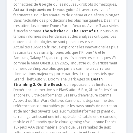
connectées de
Google
ou les nouveaux robots domestiques,
Actualitesjeuxvideo.fr
vous guide à travers ces avancées
fascinantes. Pour les amateurs de cinéma et de séries, plongez
dans l’actualité des productions les plus marquantes. Des films
très attendus comme Dune : Partie Deux ou Avatar 3 aux séries
à succès comme
The Witcher
ou
The Last of Us
, nous vous
tenons informés des tendances et des analyses critiques .Les
nouvelles technologies ne sont pas en reste sur
Actualitesjeuxvideo.fr. Nous explorons les innovations les plus
fascinantes, des smartphones tels que l’iPhone 16 et le
Samsung Galaxy S24, aux dispositifs connectés et casques VR
comme le Meta Quest 3. En 2025, l’industrie du divertissement
numérique s’impose plus que jamais comme un carrefour
d’innovations majeures, porté par des titres phares tels que
Grand Theft Auto VI, Doom: The Dark Ages ou
Death
Stranding 2: On the Beach
, qui repoussent les limites de
l’expérience immersive sur PlayStation 5 Pro, Xbox Series X ou
encore PC ultra-performants. Les RPG d’envergure comme
Avowed ou Star Wars Outlaws s’annoncent déjà comme des
références incontournables pour les passionnés de narration
et de mondes ouverts. Les jeux multiplateformes gagnent du
terrain, garantissant une interopérabilité totale entre console,
mobile et PC, tandis que le cloud gaming révolutionne l’accès
aux jeux AAA sans matériel physique. Les remakes de jeux
cultes séduisent un nouveau public, ravivant la nostalgie avec