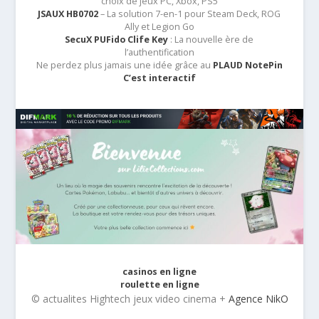
choix de jeux PC, Xbox, PS5
JSAUX HB0702
– La solution 7-en-1 pour Steam Deck, ROG
Ally et Legion Go
SecuX PUFido Clife Key
: La nouvelle ère de
l’authentification
Ne perdez plus jamais une idée grâce au
PLAUD NotePin
C’est interactif
casinos en ligne
roulette en ligne
© actualites Hightech jeux video cinema +
Agence NikO