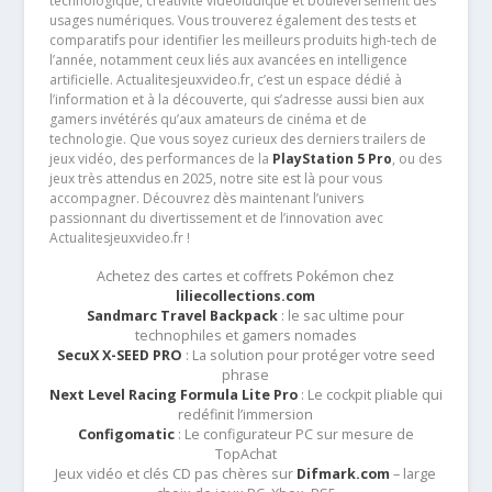
technologique, créativité vidéoludique et bouleversement des
usages numériques. Vous trouverez également des tests et
comparatifs pour identifier les meilleurs produits high-tech de
l’année, notamment ceux liés aux avancées en intelligence
artificielle. Actualitesjeuxvideo.fr, c’est un espace dédié à
l’information et à la découverte, qui s’adresse aussi bien aux
gamers invétérés qu’aux amateurs de cinéma et de
technologie. Que vous soyez curieux des derniers trailers de
jeux vidéo, des performances de la
PlayStation 5 Pro
, ou des
jeux très attendus en 2025, notre site est là pour vous
accompagner. Découvrez dès maintenant l’univers
passionnant du divertissement et de l’innovation avec
Actualitesjeuxvideo.fr !
Achetez des cartes et coffrets Pokémon chez
liliecollections.com
Sandmarc Travel Backpack
: le sac ultime pour
technophiles et gamers nomades
SecuX X-SEED PRO
: La solution pour protéger votre seed
phrase
Next Level Racing Formula Lite Pro
: Le cockpit pliable qui
redéfinit l’immersion
Configomatic
: Le configurateur PC sur mesure de
TopAchat
Jeux vidéo et clés CD pas chères sur
Difmark.com
– large