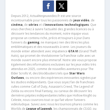
Depuis 2012, Actualitesjeuxvideo.fr est une source
incontournable pour tous les passionnés de
jeux vidéo
, de
cinéma
,
de
séries
et d’
innovations technologiques
. Que
vous cherchiez à suivre l’actualité des grandes licences ou à
découvrir les tendances du moment, notre équipe vous
propose un contenu riche, précis et toujours à jour.Dans
l’univers du
gaming
, ne manquez rien des titres les plus
emblématiques et des nouveautés à venir. Les joueurs du
monde entier attendent avec impatience
GTA VI
(Grand Theft
Auto), qui promet de révolutionner la franchise culte avec un
monde ouvert encore plus immersif. Notre site vous propose
également des informations exclusives sur les jeux vidéo très
attendus en 2025, comme de nouvelles aventures pour The
Elder Scrolls VI, des blockbusters tels que
Star Wars
Outlaws
, ou encore des expériences innovantes signées par
les studios indépendants. Que vous soyez fan de franchises
cultes comme Call of Duty, Assassin’s Creed, The Legend of
Zelda ou encore Final Fantasy, ou curieux de découvrir les
dernières pépites indépendantes telles que Hollow Knight ou
Celeste, nous couvrons tout ce qui fait vibrer l’univers
vidéoludique. Suivez avec nous les tournois phares comme les
Worlds de
League of Legends
, les championnats de
CS:GO
, ou