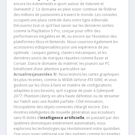
encore les événements e-sport autour de
Valorant
et
Overwatch 2
. Ce domaine en plein essor continue de fédérer
des millions de passionnés à travers le monde. Les consoles
occupent une place centrale dans notre ligne éditoriale.
Découvrez tout ce qu’il faut savoir sur les dernières sorties
comme la PlayStation 5 Pro, conçue pour offrir des
performances inégalées en 4K, ou encore sur l’évolution des
plateformes Xbox et Nintendo. Nous couvrons également les
accessoires indispensables pour une expérience de jeu
optimale : casques gaming, claviers mécaniques, et les
dernières souris de marques réputées comme Razer et
Corsair. Dans le domaine du matériel, les joueurs sur PC
bénéficient d’une attention particulière sur
Actualitesjeuxvideo.fr
. Nous testons les cartes graphiques
les plus récentes, comme la
NVIDIA GeForce RTX 5090
, et vous
guidons sur les choix à faire en matière de configurations
adaptées à vos besoins, qu’il s’agisse de jouer à
Cyberpunk
2077: Phantom Liberty
en ultra haute définition ou de streamer
sur Twitch avec une fluidité parfaite. Côté innovation,
l’écosystème des objets connectés s’élargit encore. Des
montres intelligentes de nouvelle génération aux écouteurs
sans fil dotés d’
intelligence artificielle
, en passant par des
systèmes domotiques entièrement automatisés, nous
explorons les technologies qui révolutionnent notre quotidien.
Que vous soyez intéressé par des gadgets comme les lunettes