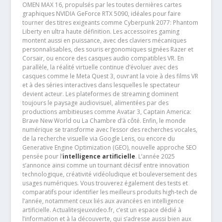
OMEN MAX 16, propulsés par les toutes dernières cartes
graphiques NVIDIA GeForce RTX 5090, idéales pour faire
tourner des titres exigeants comme Cyberpunk 2077: Phantom
Liberty en ultra haute définition. Les accessoires gaming
montent aussi en puissance, avec des claviers mécaniques
personnalisables, des souris ergonomiques signées Razer et
Corsair, ou encore des casques audio compatibles VR. En
parallèle, la réalité virtuelle continue d’évoluer avec des
casques comme le Meta Quest 3, ouvrant la voie à des films VR
et à des séries interactives dans lesquelles le spectateur
devient acteur. Les plateformes de streaming dominent
toujours le paysage audiovisuel, alimentées par des
productions ambitieuses comme Avatar 3, Captain America:
Brave New World ou La Chambre d’à côté. Enfin, le monde
numérique se transforme avec l’essor des recherches vocales,
de la recherche visuelle via Google Lens, ou encore du
Generative Engine Optimization (GEO), nouvelle approche SEO
pensée pour l’
intelligence artificielle
. L’année 2025
s’annonce ainsi comme un tournant décisif entre innovation
technologique, créativité vidéoludique et bouleversement des
usages numériques. Vous trouverez également des tests et
comparatifs pour identifier les meilleurs produits high-tech de
l’année, notamment ceux liés aux avancées en intelligence
artificielle. Actualitesjeuxvideo.fr, c’est un espace dédié à
l’information et à la découverte, qui s’adresse aussi bien aux