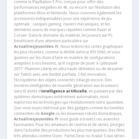
comme la PlayStation 5 Pro, conçue pour offrir des
performances inégalées en 4K, ou encore sur l’évolution des
plateformes Xbox et Nintendo. Nous couvrons également les
accessoires indispensables pour une expérience de jeu
optimale : casques gaming, claviers mécaniques, et les
dernières souris de marques réputées comme Razer et
Corsair. Dans le domaine du matériel, les joueurs sur PC
bénéficient d’une attention particulière sur
Actualitesjeuxvideo.fr
. Nous testons les cartes graphiques
les plus récentes, comme la
NVIDIA GeForce RTX 5090
, et vous
guidons sur les choix à faire en matière de configurations
adaptées à vos besoins, qu’il s’agisse de jouer à
Cyberpunk
2077: Phantom Liberty
en ultra haute définition ou de streamer
sur Twitch avec une fluidité parfaite. Côté innovation,
l’écosystème des objets connectés s’élargit encore. Des
montres intelligentes de nouvelle génération aux écouteurs
sans fil dotés d’
intelligence artificielle
, en passant par des
systèmes domotiques entièrement automatisés, nous
explorons les technologies qui révolutionnent notre quotidien.
Que vous soyez intéressé par des gadgets comme les lunettes
connectées de
Google
ou les nouveaux robots domestiques,
Actualitesjeuxvideo.fr
vous guide à travers ces avancées
fascinantes. Pour les amateurs de cinéma et de séries, plongez
dans l’actualité des productions les plus marquantes. Des films
très attendus comme Dune : Partie Deux ou Avatar 3 aux séries