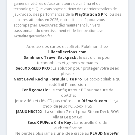
gamers invétérés qu’aux amateurs de cinéma et de
technologie. Que vous soyez curieux des derniers trailers de
jeux vidéo, des performances de la
PlayStation 5 Pro
, ou des
jeux très attendus en 2025, notre site est là pour vous
accompagner. Découvrez dès maintenant l’univers
passionnant du divertissement et de l’innovation avec
Actualitesjeuxvideo.fr !
Achetez des cartes et coffrets Pokémon chez
liliecollections.com
Sandmarc Travel Backpack
: le sac ultime pour
technophiles et gamers nomades
SecuX X-SEED PRO
: La solution pour protéger votre seed
phrase
Next Level Racing Formula Lite Pro
: Le cockpit pliable qui
redéfinit l’immersion
Configomatic
: Le configurateur PC sur mesure de
TopAchat
Jeux vidéo et clés CD pas chères sur
Difmark.com
– large
choix de jeux PC, Xbox, PS5
JSAUX HB0702
– La solution 7-en-1 pour Steam Deck, ROG
Ally et Legion Go
SecuX PUFido Clife Key
: La nouvelle ère de
l’authentification
Ne perdez plus jamais une idée grâce au
PLAUD NotePin