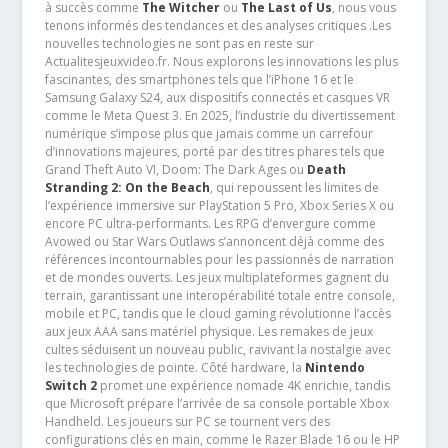
à succès comme
The Witcher
ou
The Last of Us
, nous vous
tenons informés des tendances et des analyses critiques .Les
nouvelles technologies ne sont pas en reste sur
Actualitesjeuxvideo.fr. Nous explorons les innovations les plus
fascinantes, des smartphones tels que l’iPhone 16 et le
Samsung Galaxy S24, aux dispositifs connectés et casques VR
comme le Meta Quest 3. En 2025, l’industrie du divertissement
numérique s’impose plus que jamais comme un carrefour
d’innovations majeures, porté par des titres phares tels que
Grand Theft Auto VI, Doom: The Dark Ages ou
Death
Stranding 2: On the Beach
, qui repoussent les limites de
l’expérience immersive sur PlayStation 5 Pro, Xbox Series X ou
encore PC ultra-performants. Les RPG d’envergure comme
Avowed ou Star Wars Outlaws s’annoncent déjà comme des
références incontournables pour les passionnés de narration
et de mondes ouverts. Les jeux multiplateformes gagnent du
terrain, garantissant une interopérabilité totale entre console,
mobile et PC, tandis que le cloud gaming révolutionne l’accès
aux jeux AAA sans matériel physique. Les remakes de jeux
cultes séduisent un nouveau public, ravivant la nostalgie avec
les technologies de pointe. Côté hardware, la
Nintendo
Switch 2
promet une expérience nomade 4K enrichie, tandis
que Microsoft prépare l’arrivée de sa console portable Xbox
Handheld. Les joueurs sur PC se tournent vers des
configurations clés en main, comme le Razer Blade 16 ou le HP