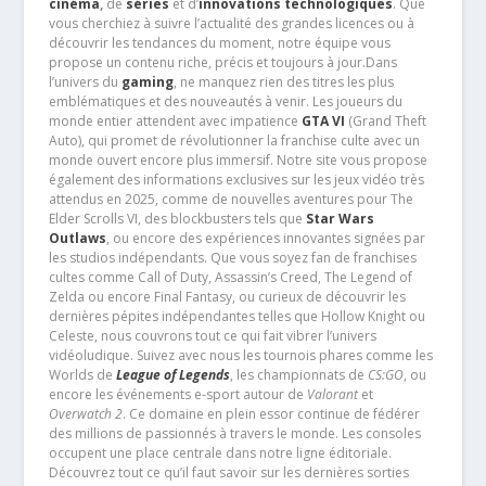
cinéma
,
de
séries
et d’
innovations technologiques
. Que
vous cherchiez à suivre l’actualité des grandes licences ou à
découvrir les tendances du moment, notre équipe vous
propose un contenu riche, précis et toujours à jour.Dans
l’univers du
gaming
, ne manquez rien des titres les plus
emblématiques et des nouveautés à venir. Les joueurs du
monde entier attendent avec impatience
GTA VI
(Grand Theft
Auto), qui promet de révolutionner la franchise culte avec un
monde ouvert encore plus immersif. Notre site vous propose
également des informations exclusives sur les jeux vidéo très
attendus en 2025, comme de nouvelles aventures pour The
Elder Scrolls VI, des blockbusters tels que
Star Wars
Outlaws
, ou encore des expériences innovantes signées par
les studios indépendants. Que vous soyez fan de franchises
cultes comme Call of Duty, Assassin’s Creed, The Legend of
Zelda ou encore Final Fantasy, ou curieux de découvrir les
dernières pépites indépendantes telles que Hollow Knight ou
Celeste, nous couvrons tout ce qui fait vibrer l’univers
vidéoludique. Suivez avec nous les tournois phares comme les
Worlds de
League of Legends
, les championnats de
CS:GO
, ou
encore les événements e-sport autour de
Valorant
et
Overwatch 2
. Ce domaine en plein essor continue de fédérer
des millions de passionnés à travers le monde. Les consoles
occupent une place centrale dans notre ligne éditoriale.
Découvrez tout ce qu’il faut savoir sur les dernières sorties