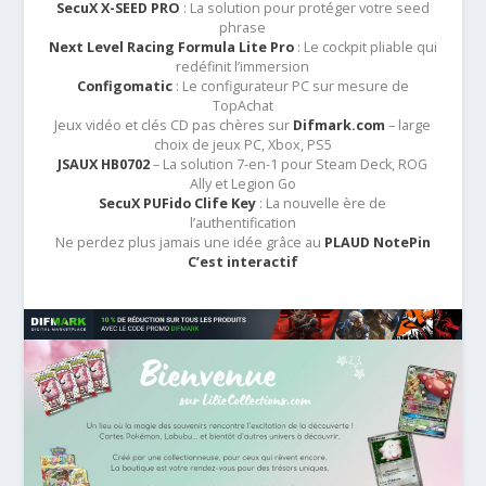
SecuX X-SEED PRO
: La solution pour protéger votre seed
phrase
Next Level Racing Formula Lite Pro
: Le cockpit pliable qui
redéfinit l’immersion
Configomatic
: Le configurateur PC sur mesure de
TopAchat
Jeux vidéo et clés CD pas chères sur
Difmark.com
– large
choix de jeux PC, Xbox, PS5
JSAUX HB0702
– La solution 7-en-1 pour Steam Deck, ROG
Ally et Legion Go
SecuX PUFido Clife Key
: La nouvelle ère de
l’authentification
Ne perdez plus jamais une idée grâce au
PLAUD NotePin
C’est interactif