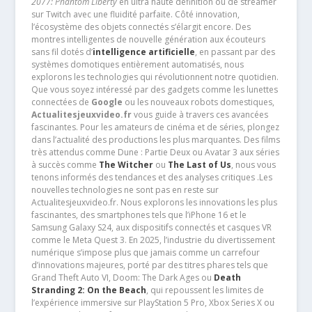
2077: Phantom Liberty
en ultra haute définition ou de streamer
sur Twitch avec une fluidité parfaite. Côté innovation,
l’écosystème des objets connectés s’élargit encore. Des
montres intelligentes de nouvelle génération aux écouteurs
sans fil dotés d’
intelligence artificielle
, en passant par des
systèmes domotiques entièrement automatisés, nous
explorons les technologies qui révolutionnent notre quotidien.
Que vous soyez intéressé par des gadgets comme les lunettes
connectées de
Google
ou les nouveaux robots domestiques,
Actualitesjeuxvideo.fr
vous guide à travers ces avancées
fascinantes. Pour les amateurs de cinéma et de séries, plongez
dans l’actualité des productions les plus marquantes. Des films
très attendus comme Dune : Partie Deux ou Avatar 3 aux séries
à succès comme
The Witcher
ou
The Last of Us
, nous vous
tenons informés des tendances et des analyses critiques .Les
nouvelles technologies ne sont pas en reste sur
Actualitesjeuxvideo.fr. Nous explorons les innovations les plus
fascinantes, des smartphones tels que l’iPhone 16 et le
Samsung Galaxy S24, aux dispositifs connectés et casques VR
comme le Meta Quest 3. En 2025, l’industrie du divertissement
numérique s’impose plus que jamais comme un carrefour
d’innovations majeures, porté par des titres phares tels que
Grand Theft Auto VI, Doom: The Dark Ages ou
Death
Stranding 2: On the Beach
, qui repoussent les limites de
l’expérience immersive sur PlayStation 5 Pro, Xbox Series X ou