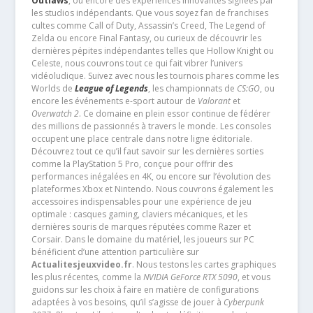
Outlaws
, ou encore des expériences innovantes signées par
les studios indépendants. Que vous soyez fan de franchises
cultes comme Call of Duty, Assassin’s Creed, The Legend of
Zelda ou encore Final Fantasy, ou curieux de découvrir les
dernières pépites indépendantes telles que Hollow Knight ou
Celeste, nous couvrons tout ce qui fait vibrer l’univers
vidéoludique. Suivez avec nous les tournois phares comme les
Worlds de
League of Legends
, les championnats de
CS:GO
, ou
encore les événements e-sport autour de
Valorant
et
Overwatch 2
. Ce domaine en plein essor continue de fédérer
des millions de passionnés à travers le monde. Les consoles
occupent une place centrale dans notre ligne éditoriale.
Découvrez tout ce qu’il faut savoir sur les dernières sorties
comme la PlayStation 5 Pro, conçue pour offrir des
performances inégalées en 4K, ou encore sur l’évolution des
plateformes Xbox et Nintendo. Nous couvrons également les
accessoires indispensables pour une expérience de jeu
optimale : casques gaming, claviers mécaniques, et les
dernières souris de marques réputées comme Razer et
Corsair. Dans le domaine du matériel, les joueurs sur PC
bénéficient d’une attention particulière sur
Actualitesjeuxvideo.fr
. Nous testons les cartes graphiques
les plus récentes, comme la
NVIDIA GeForce RTX 5090
, et vous
guidons sur les choix à faire en matière de configurations
adaptées à vos besoins, qu’il s’agisse de jouer à
Cyberpunk