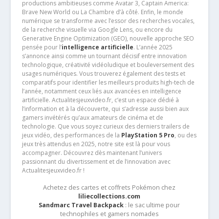
productions ambitieuses comme Avatar 3, Captain America:
Brave New World ou La Chambre d’à côté. Enfin, le monde
numérique se transforme avec l’essor des recherches vocales,
de la recherche visuelle via Google Lens, ou encore du
Generative Engine Optimization (GEO), nouvelle approche SEO
pensée pour l’
intelligence artificielle
. L’année 2025
s’annonce ainsi comme un tournant décisif entre innovation
technologique, créativité vidéoludique et bouleversement des
usages numériques. Vous trouverez également des tests et
comparatifs pour identifier les meilleurs produits high-tech de
l’année, notamment ceux liés aux avancées en intelligence
artificielle. Actualitesjeuxvideo.fr, c’est un espace dédié à
l’information et à la découverte, qui s’adresse aussi bien aux
gamers invétérés qu’aux amateurs de cinéma et de
technologie. Que vous soyez curieux des derniers trailers de
jeux vidéo, des performances de la
PlayStation 5 Pro
, ou des
jeux très attendus en 2025, notre site est là pour vous
accompagner. Découvrez dès maintenant l’univers
passionnant du divertissement et de l’innovation avec
Actualitesjeuxvideo.fr !
Achetez des cartes et coffrets Pokémon chez
liliecollections.com
Sandmarc Travel Backpack
: le sac ultime pour
technophiles et gamers nomades