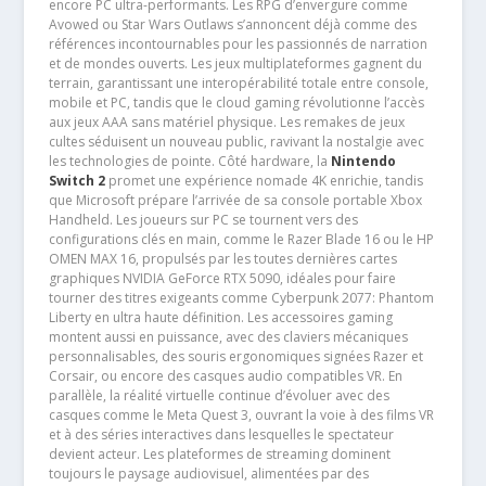
encore PC ultra-performants. Les RPG d’envergure comme
Avowed ou Star Wars Outlaws s’annoncent déjà comme des
références incontournables pour les passionnés de narration
et de mondes ouverts. Les jeux multiplateformes gagnent du
terrain, garantissant une interopérabilité totale entre console,
mobile et PC, tandis que le cloud gaming révolutionne l’accès
aux jeux AAA sans matériel physique. Les remakes de jeux
cultes séduisent un nouveau public, ravivant la nostalgie avec
les technologies de pointe. Côté hardware, la
Nintendo
Switch 2
promet une expérience nomade 4K enrichie, tandis
que Microsoft prépare l’arrivée de sa console portable Xbox
Handheld. Les joueurs sur PC se tournent vers des
configurations clés en main, comme le Razer Blade 16 ou le HP
OMEN MAX 16, propulsés par les toutes dernières cartes
graphiques NVIDIA GeForce RTX 5090, idéales pour faire
tourner des titres exigeants comme Cyberpunk 2077: Phantom
Liberty en ultra haute définition. Les accessoires gaming
montent aussi en puissance, avec des claviers mécaniques
personnalisables, des souris ergonomiques signées Razer et
Corsair, ou encore des casques audio compatibles VR. En
parallèle, la réalité virtuelle continue d’évoluer avec des
casques comme le Meta Quest 3, ouvrant la voie à des films VR
et à des séries interactives dans lesquelles le spectateur
devient acteur. Les plateformes de streaming dominent
toujours le paysage audiovisuel, alimentées par des