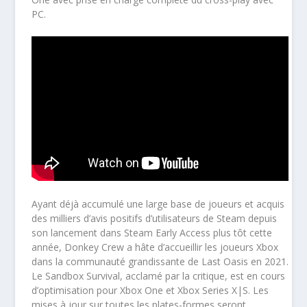
PC.
Ayant déjà accumulé une large base de joueurs et acquis
des milliers d’avis positifs d’utilisateurs de Steam depuis
son lancement dans Steam Early Access plus tôt cette
année, Donkey Crew a hâte d’accueillir les joueurs Xbox
dans la communauté grandissante de Last Oasis en 2021.
Le Sandbox Survival, acclamé par la critique, est en cours
d’optimisation pour Xbox One et Xbox Series X|S. Les
mises à jour sur toutes les plates-formes seront