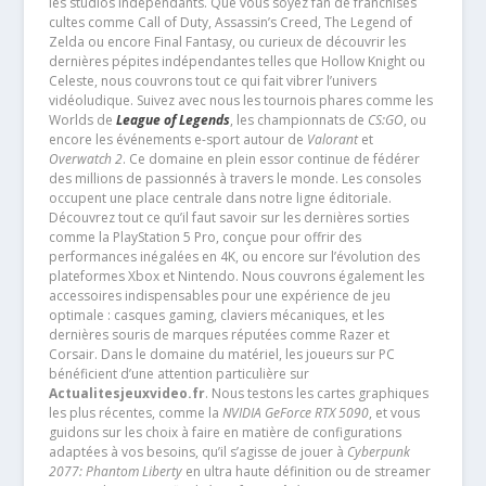
les studios indépendants. Que vous soyez fan de franchises
cultes comme Call of Duty, Assassin’s Creed, The Legend of
Zelda ou encore Final Fantasy, ou curieux de découvrir les
dernières pépites indépendantes telles que Hollow Knight ou
Celeste, nous couvrons tout ce qui fait vibrer l’univers
vidéoludique. Suivez avec nous les tournois phares comme les
Worlds de
League of Legends
, les championnats de
CS:GO
, ou
encore les événements e-sport autour de
Valorant
et
Overwatch 2
. Ce domaine en plein essor continue de fédérer
des millions de passionnés à travers le monde. Les consoles
occupent une place centrale dans notre ligne éditoriale.
Découvrez tout ce qu’il faut savoir sur les dernières sorties
comme la PlayStation 5 Pro, conçue pour offrir des
performances inégalées en 4K, ou encore sur l’évolution des
plateformes Xbox et Nintendo. Nous couvrons également les
accessoires indispensables pour une expérience de jeu
optimale : casques gaming, claviers mécaniques, et les
dernières souris de marques réputées comme Razer et
Corsair. Dans le domaine du matériel, les joueurs sur PC
bénéficient d’une attention particulière sur
Actualitesjeuxvideo.fr
. Nous testons les cartes graphiques
les plus récentes, comme la
NVIDIA GeForce RTX 5090
, et vous
guidons sur les choix à faire en matière de configurations
adaptées à vos besoins, qu’il s’agisse de jouer à
Cyberpunk
2077: Phantom Liberty
en ultra haute définition ou de streamer