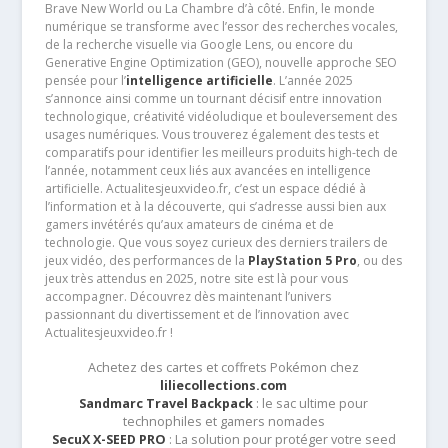
Brave New World ou La Chambre d’à côté. Enfin, le monde
numérique se transforme avec l’essor des recherches vocales,
de la recherche visuelle via Google Lens, ou encore du
Generative Engine Optimization (GEO), nouvelle approche SEO
pensée pour l’
intelligence artificielle
. L’année 2025
s’annonce ainsi comme un tournant décisif entre innovation
technologique, créativité vidéoludique et bouleversement des
usages numériques. Vous trouverez également des tests et
comparatifs pour identifier les meilleurs produits high-tech de
l’année, notamment ceux liés aux avancées en intelligence
artificielle. Actualitesjeuxvideo.fr, c’est un espace dédié à
l’information et à la découverte, qui s’adresse aussi bien aux
gamers invétérés qu’aux amateurs de cinéma et de
technologie. Que vous soyez curieux des derniers trailers de
jeux vidéo, des performances de la
PlayStation 5 Pro
, ou des
jeux très attendus en 2025, notre site est là pour vous
accompagner. Découvrez dès maintenant l’univers
passionnant du divertissement et de l’innovation avec
Actualitesjeuxvideo.fr !
Achetez des cartes et coffrets Pokémon chez
liliecollections.com
Sandmarc Travel Backpack
: le sac ultime pour
technophiles et gamers nomades
SecuX X-SEED PRO
: La solution pour protéger votre seed