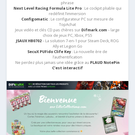
phrase
Next Level Racing Formula Lite Pro
: Le cockpit pliable qui
redéfinit l’immersion
Configomatic
: Le configurateur PC sur mesure de
TopAchat
Jeux vidéo et clés CD pas chères sur
Difmark.com
– large
choix de jeux PC, Xbox, PS5
JSAUX HB0702
– La solution 7-en-1 pour Steam Deck, ROG
Ally et Legion Go
SecuX PUFido Clife Key
: La nouvelle ère de
l’authentification
Ne perdez plus jamais une idée grâce au
PLAUD NotePin
C’est interactif