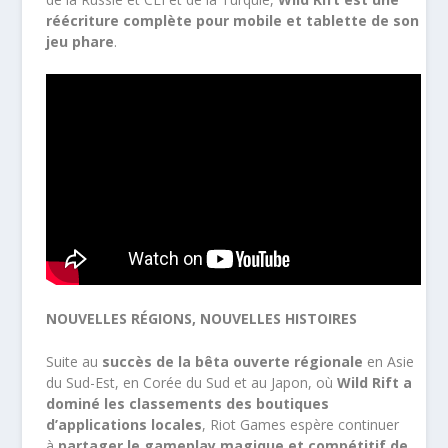
réécriture complète pour mobile et tablette de son
jeu phare
.
NOUVELLES RÉGIONS, NOUVELLES HISTOIRES
Suite au
succès de la bêta ouverte régionale
en Asie
du Sud-Est, en Corée du Sud et au Japon, où
Wild Rift a
dominé les classements des boutiques
d’applications locales
, Riot Games espère continuer
à
partager le gameplay magique et compétitif de