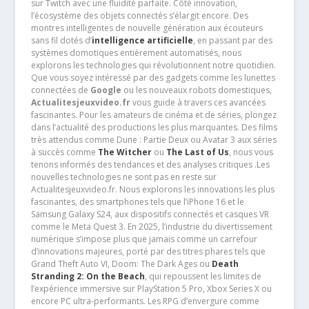
sur Twitch avec une fluidité parfaite. Côté innovation,
l’écosystème des objets connectés s’élargit encore. Des
montres intelligentes de nouvelle génération aux écouteurs
sans fil dotés d’
intelligence artificielle
, en passant par des
systèmes domotiques entièrement automatisés, nous
explorons les technologies qui révolutionnent notre quotidien.
Que vous soyez intéressé par des gadgets comme les lunettes
connectées de
Google
ou les nouveaux robots domestiques,
Actualitesjeuxvideo.fr
vous guide à travers ces avancées
fascinantes. Pour les amateurs de cinéma et de séries, plongez
dans l’actualité des productions les plus marquantes. Des films
très attendus comme Dune : Partie Deux ou Avatar 3 aux séries
à succès comme
The Witcher
ou
The Last of Us
, nous vous
tenons informés des tendances et des analyses critiques .Les
nouvelles technologies ne sont pas en reste sur
Actualitesjeuxvideo.fr. Nous explorons les innovations les plus
fascinantes, des smartphones tels que l’iPhone 16 et le
Samsung Galaxy S24, aux dispositifs connectés et casques VR
comme le Meta Quest 3. En 2025, l’industrie du divertissement
numérique s’impose plus que jamais comme un carrefour
d’innovations majeures, porté par des titres phares tels que
Grand Theft Auto VI, Doom: The Dark Ages ou
Death
Stranding 2: On the Beach
, qui repoussent les limites de
l’expérience immersive sur PlayStation 5 Pro, Xbox Series X ou
encore PC ultra-performants. Les RPG d’envergure comme