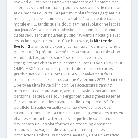
Avowed ou Star Wars Outlaws s’annoncent déjà comme des
références incontournables pour les passionnés de narration
et de mondes ouverts. Les jeux multiplateformes gagnent du
terrain, garantissant une interopérabilité totale entre console,
mobile et PC, tandis que le cloud gaming révolutionne l’accès
aux jeux AAA sans matériel physique. Les remakes de jeux
cultes séduisent un nouveau public, ravivant la nostalgie avec
les technologies de pointe. Côté hardware, la
Nintendo
Switch 2
promet une expérience nomade 4K enrichie, tandis
que Microsoft prépare l’arrivée de sa console portable Xbox
Handheld. Les joueurs sur PC se tournent vers des
configurations clés en main, comme le Razer Blade 16 ou le HP
OMEN MAX 16, propulsés par les toutes dernières cartes
graphiques NVIDIA GeForce RTX 5090, idéales pour faire
tourner des titres exigeants comme Cyberpunk 2077: Phantom
Liberty en ultra haute définition. Les accessoires gaming
montent aussi en puissance, avec des claviers mécaniques
personnalisables, des souris ergonomiques signées Razer et
Corsair, ou encore des casques audio compatibles VR. En
parallèle, la réalité virtuelle continue d’évoluer avec des
casques comme le Meta Quest 3, ouvrant la voie à des films VR
et à des séries interactives dans lesquelles le spectateur
devient acteur. Les plateformes de streaming dominent
toujours le paysage audiovisuel, alimentées par des
productions ambitieuses comme Avatar 3, Captain America: