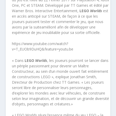
One, PC et STEAM. Développé par TT Games et édité par
Warner Bros. Interactive Entertainment,
LEGO
Worlds
est
en accès anticipé sur STEAM, de façon à ce que les
joueurs puissent tester et commenter le jeu, que nous
avons par la suiteamélioré afin de développer une
expérience de jeu inoubliable pour sa sortie officielle.
https://www.youtube.com/watch?
v=T_EUOb9DuHQ&feature=youtu.be
« Dans
LEGO
Worlds
, les joueurs pourront se lancer dans
un périple passionnant pour devenir un Maître
Constructeur, au sein d’un monde ouvert fait entièrement
de constructions LEGO », explique Jonathan Smith,
Directeur de Production chez TT Games. « Les joueurs
seront libre de personnaliser leurs personnages,
d’explorer les mondes avec leur véhicules, de construire
selon leur imagination, et de découvrir un grande diversité
d’objets, personnages et créatures.»
« LEGO Worlds réuni l’essence même du jeu LEGO – la