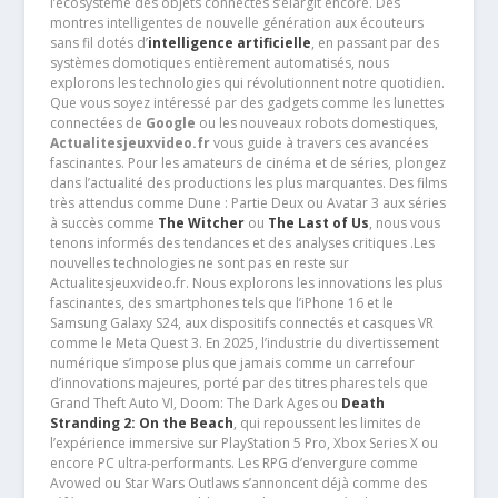
l’écosystème des objets connectés s’élargit encore. Des
montres intelligentes de nouvelle génération aux écouteurs
sans fil dotés d’
intelligence artificielle
, en passant par des
systèmes domotiques entièrement automatisés, nous
explorons les technologies qui révolutionnent notre quotidien.
Que vous soyez intéressé par des gadgets comme les lunettes
connectées de
Google
ou les nouveaux robots domestiques,
Actualitesjeuxvideo.fr
vous guide à travers ces avancées
fascinantes. Pour les amateurs de cinéma et de séries, plongez
dans l’actualité des productions les plus marquantes. Des films
très attendus comme Dune : Partie Deux ou Avatar 3 aux séries
à succès comme
The Witcher
ou
The Last of Us
, nous vous
tenons informés des tendances et des analyses critiques .Les
nouvelles technologies ne sont pas en reste sur
Actualitesjeuxvideo.fr. Nous explorons les innovations les plus
fascinantes, des smartphones tels que l’iPhone 16 et le
Samsung Galaxy S24, aux dispositifs connectés et casques VR
comme le Meta Quest 3. En 2025, l’industrie du divertissement
numérique s’impose plus que jamais comme un carrefour
d’innovations majeures, porté par des titres phares tels que
Grand Theft Auto VI, Doom: The Dark Ages ou
Death
Stranding 2: On the Beach
, qui repoussent les limites de
l’expérience immersive sur PlayStation 5 Pro, Xbox Series X ou
encore PC ultra-performants. Les RPG d’envergure comme
Avowed ou Star Wars Outlaws s’annoncent déjà comme des