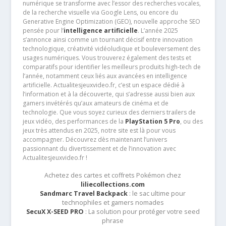
numérique se transforme avec l’essor des recherches vocales,
de la recherche visuelle via Google Lens, ou encore du
Generative Engine Optimization (GEO), nouvelle approche SEO
pensée pour l’
intelligence artificielle
. L’année 2025
s’annonce ainsi comme un tournant décisif entre innovation
technologique, créativité vidéoludique et bouleversement des
usages numériques. Vous trouverez également des tests et
comparatifs pour identifier les meilleurs produits high-tech de
l’année, notamment ceux liés aux avancées en intelligence
artificielle. Actualitesjeuxvideo.fr, c’est un espace dédié à
l’information et à la découverte, qui s’adresse aussi bien aux
gamers invétérés qu’aux amateurs de cinéma et de
technologie. Que vous soyez curieux des derniers trailers de
jeux vidéo, des performances de la
PlayStation 5 Pro
, ou des
jeux très attendus en 2025, notre site est là pour vous
accompagner. Découvrez dès maintenant l’univers
passionnant du divertissement et de l’innovation avec
Actualitesjeuxvideo.fr !
Achetez des cartes et coffrets Pokémon chez
liliecollections.com
Sandmarc Travel Backpack
: le sac ultime pour
technophiles et gamers nomades
SecuX X-SEED PRO
: La solution pour protéger votre seed
phrase