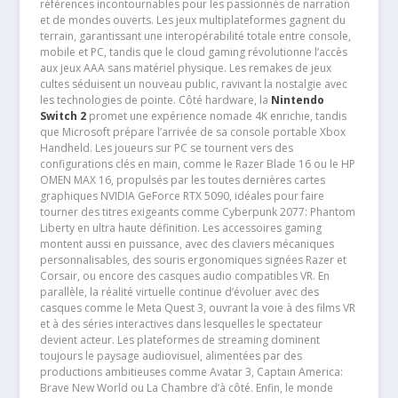
références incontournables pour les passionnés de narration
et de mondes ouverts. Les jeux multiplateformes gagnent du
terrain, garantissant une interopérabilité totale entre console,
mobile et PC, tandis que le cloud gaming révolutionne l’accès
aux jeux AAA sans matériel physique. Les remakes de jeux
cultes séduisent un nouveau public, ravivant la nostalgie avec
les technologies de pointe. Côté hardware, la
Nintendo
Switch 2
promet une expérience nomade 4K enrichie, tandis
que Microsoft prépare l’arrivée de sa console portable Xbox
Handheld. Les joueurs sur PC se tournent vers des
configurations clés en main, comme le Razer Blade 16 ou le HP
OMEN MAX 16, propulsés par les toutes dernières cartes
graphiques NVIDIA GeForce RTX 5090, idéales pour faire
tourner des titres exigeants comme Cyberpunk 2077: Phantom
Liberty en ultra haute définition. Les accessoires gaming
montent aussi en puissance, avec des claviers mécaniques
personnalisables, des souris ergonomiques signées Razer et
Corsair, ou encore des casques audio compatibles VR. En
parallèle, la réalité virtuelle continue d’évoluer avec des
casques comme le Meta Quest 3, ouvrant la voie à des films VR
et à des séries interactives dans lesquelles le spectateur
devient acteur. Les plateformes de streaming dominent
toujours le paysage audiovisuel, alimentées par des
productions ambitieuses comme Avatar 3, Captain America:
Brave New World ou La Chambre d’à côté. Enfin, le monde