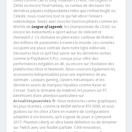
cultes comme Call of Duty, Assassin’s Creed, The Legend of
Zelda ou encore Final Fantasy, ou curieux de découvrir les
dernières pépites indépendantes telles que Hollow Knight ou
Celeste, nous couvrons tout ce qui fait vibrer l’univers
vidéoludique. Suivez avec nous les tournois phares comme les
Worlds de
League of Legends
, les championnats de
CS:GO
, ou
encore les événements e-sport autour de
Valorant
et
Overwatch 2
. Ce domaine en plein essor continue de fédérer
des millions de passionnés à travers le monde. Les consoles
occupent une place centrale dans notre ligne éditoriale.
Découvrez tout ce qu’il faut savoir sur les dernières sorties
comme la PlayStation 5 Pro, conçue pour offrir des
performances inégalées en 4K, ou encore sur l’évolution des
plateformes Xbox et Nintendo. Nous couvrons également les
accessoires indispensables pour une expérience de jeu
optimale : casques gaming, claviers mécaniques, et les
dernières souris de marques réputées comme Razer et
Corsair. Dans le domaine du matériel, les joueurs sur PC
bénéficient d’une attention particulière sur
Actualitesjeuxvideo.fr
. Nous testons les cartes graphiques
les plus récentes, comme la
NVIDIA GeForce RTX 5090
, et vous
guidons sur les choix à faire en matière de configurations
adaptées à vos besoins, qu’il s’agisse de jouer à
Cyberpunk
2077: Phantom Liberty
en ultra haute définition ou de streamer
sur Twitch avec une fluidité parfaite. Côté innovation,