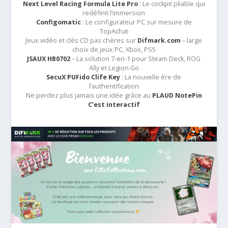
Next Level Racing Formula Lite Pro
: Le cockpit pliable qui
redéfinit l’immersion
Configomatic
: Le configurateur PC sur mesure de
TopAchat
Jeux vidéo et clés CD pas chères sur
Difmark.com
– large
choix de jeux PC, Xbox, PS5
JSAUX HB0702
– La solution 7-en-1 pour Steam Deck, ROG
Ally et Legion Go
SecuX PUFido Clife Key
: La nouvelle ère de
l’authentification
Ne perdez plus jamais une idée grâce au
PLAUD NotePin
C’est interactif