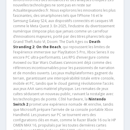
nouvelles technologies ne sont pas en reste sur
Actualitesjeuxvideo.fr. Nous explorons les innovations les plus
fascinantes, des smartphones tels que l’iPhone 16 et le
Samsung Galaxy S24, aux dispositifs connectés et casques VR
comme le Meta Quest 3. En 2025, l’industrie du divertissement
numérique s’impose plus que jamais comme un carrefour
d’innovations majeures, porté par des titres phares tels que
Grand Theft Auto VI, Doom: The Dark Ages ou
Death
Stranding 2: On the Beach
, qui repoussent les limites de
l’expérience immersive sur PlayStation 5 Pro, Xbox Series X ou
encore PC ultra-performants. Les RPG d’envergure comme
Avowed ou Star Wars Outlaws s’annoncent déjà comme des
références incontournables pour les passionnés de narration
et de mondes ouverts. Les jeux multiplateformes gagnent du
terrain, garantissant une interopérabilité totale entre console,
mobile et PC, tandis que le cloud gaming révolutionne l’accès
aux jeux AAA sans matériel physique. Les remakes de jeux
cultes séduisent un nouveau public, ravivant la nostalgie avec
les technologies de pointe. Côté hardware, la
Nintendo
Switch 2
promet une expérience nomade 4K enrichie, tandis
que Microsoft prépare l’arrivée de sa console portable Xbox
Handheld. Les joueurs sur PC se tournent vers des
configurations clés en main, comme le Razer Blade 16 ou le HP
OMEN MAX 16, propulsés par les toutes dernières cartes