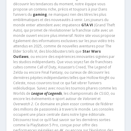
découvrir les tendances du moment, notre équipe vous
propose un contenu riche, précis et toujours à jour.Dans
l’univers du
gaming
, ne manquez rien des titres les plus
emblématiques et des nouveautés à venir. Les joueurs du
monde entier attendent avec impatience
GTA VI
(Grand Theft
Auto), qui promet de révolutionner la franchise culte avec un
monde ouvert encore plus immersif. Notre site vous propose
également des informations exclusives sur les jeux vidéo très
attendus en 2025, comme de nouvelles aventures pour The
Elder Scrolls VI, des blockbusters tels que
Star Wars
Outlaws
, ou encore des expériences innovantes signées par
les studios indépendants. Que vous soyez fan de franchises
cultes comme Call of Duty, Assassin’s Creed, The Legend of
Zelda ou encore Final Fantasy, ou curieux de découvrir les
dernières pépites indépendantes telles que Hollow Knight ou
Celeste, nous couvrons tout ce qui fait vibrer l’univers
vidéoludique. Suivez avec nous les tournois phares comme les
Worlds de
League of Legends
, les championnats de
CS:GO
, ou
encore les événements e-sport autour de
Valorant
et
Overwatch 2
. Ce domaine en plein essor continue de fédérer
des millions de passionnés à travers le monde. Les consoles
occupent une place centrale dans notre ligne éditoriale.
Découvrez tout ce qu’il faut savoir sur les dernières sorties
comme la PlayStation 5 Pro, conçue pour offrir des
performances inégalées en 4K, ou encore sur l’évolution des