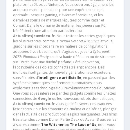
plateformes Xbox et Nintendo. Nous couvrons également les
accessoires indispensables pour une expérience de jeu
optimale : casques gaming, claviers mécaniques, et les
dernières souris de marques réputées comme Razer et
Corsair. Dans le domaine du matériel, les joueurs sur PC
bénéficient d’une attention particulière sur
Actualitesjeuxvideo.fr
. Nous testons les cartes graphiques
les plus récentes, comme la
NVIDIA GeForce RTX 5090
, et vous
guidons sur les choix à faire en matière de configurations
adaptées à vos besoins, qu’il s’agisse de jouer à
Cyberpunk
2077: Phantom Liberty
en ultra haute définition ou de streamer
sur Twitch avec une fluidité parfaite. Côté innovation,
l’écosystème des objets connectés s’élargit encore. Des
montres intelligentes de nouvelle génération aux écouteurs
sans fil dotés d’
intelligence artificielle
, en passant par des
systèmes domotiques entièrement automatisés, nous
explorons les technologies qui révolutionnent notre quotidien.
Que vous soyez intéressé par des gadgets comme les lunettes
connectées de
Google
ou les nouveaux robots domestiques,
Actualitesjeuxvideo.fr
vous guide à travers ces avancées
fascinantes. Pour les amateurs de cinéma et de séries, plongez
dans l’actualité des productions les plus marquantes. Des films
très attendus comme Dune : Partie Deux ou Avatar 3 aux séries
à succès comme
The Witcher
ou
The Last of Us
, nous vous
tenons informés des tendances et des analyses critiques .Les