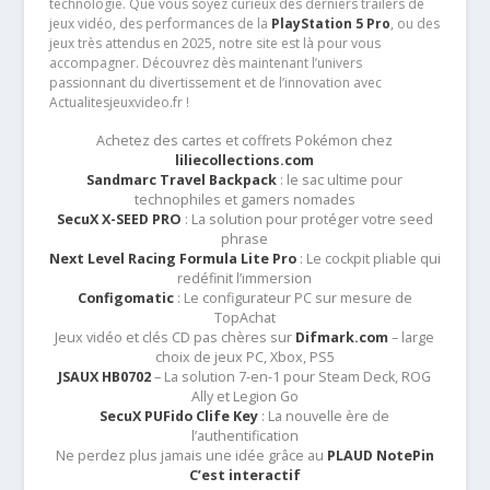
technologie. Que vous soyez curieux des derniers trailers de
jeux vidéo, des performances de la
PlayStation 5 Pro
, ou des
jeux très attendus en 2025, notre site est là pour vous
accompagner. Découvrez dès maintenant l’univers
passionnant du divertissement et de l’innovation avec
Actualitesjeuxvideo.fr !
Achetez des cartes et coffrets Pokémon chez
liliecollections.com
Sandmarc Travel Backpack
: le sac ultime pour
technophiles et gamers nomades
SecuX X-SEED PRO
: La solution pour protéger votre seed
phrase
Next Level Racing Formula Lite Pro
: Le cockpit pliable qui
redéfinit l’immersion
Configomatic
: Le configurateur PC sur mesure de
TopAchat
Jeux vidéo et clés CD pas chères sur
Difmark.com
– large
choix de jeux PC, Xbox, PS5
JSAUX HB0702
– La solution 7-en-1 pour Steam Deck, ROG
Ally et Legion Go
SecuX PUFido Clife Key
: La nouvelle ère de
l’authentification
Ne perdez plus jamais une idée grâce au
PLAUD NotePin
C’est interactif