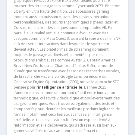
graphiques NVIDIA GeForce RTX 5090, idéales pour faire
tourner des titres exigeants comme Cyberpunk 2077: Phantom
Liberty en ultra haute définition. Les accessoires gaming
montent aussi en puissance, avec des claviers mécaniques
personnalisables, des souris ergonomiques signées Razer et
Corsair, ou encore des casques audio compatibles VR. En
parallèle, la réalité virtuelle continue d’évoluer avec des
casques comme le Meta Quest 3, ouvrant la voie à des films VR
et à des séries interactives dans lesquelles le spectateur
devient acteur. Les plateformes de streaming dominent
toujours le paysage audiovisuel, alimentées par des
productions ambitieuses comme Avatar 3, Captain America:
Brave New World ou La Chambre d’à côté. Enfin, le monde
numérique se transforme avec l’essor des recherches vocales,
de la recherche visuelle via Google Lens, ou encore du
Generative Engine Optimization (GEO), nouvelle approche SEO
pensée pour l’
intelligence artificielle
. L’année 2025
s’annonce ainsi comme un tournant décisif entre innovation
technologique, créativité vidéoludique et bouleversement des
usages numériques. Vous trouverez également des tests et
comparatifs pour identifier les meilleurs produits high-tech de
l’année, notamment ceux liés aux avancées en intelligence
artificielle. Actualitesjeuxvideo.fr, c’est un espace dédié à
l’information et à la découverte, qui s’adresse aussi bien aux
gamers invétérés qu’aux amateurs de cinéma et de