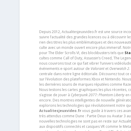
Depuis 2012, Actualitesjeuxvideo.fr est une source in
suivre l’actualité des grandes licences ou à découvrir 
rien des titres les plus emblématiques et des nouveaut
culte avec un monde ouvert encore plus immersif. Notr
pour The Elder Scrolls VI, des blockbusters tels que
Sta
cultes comme Call of Duty, Assassin’s Creed, The Legen
nous couvrons tout ce qui fait vibrer l’univers vidéol
événements e-sport autour de
Valorant
et
Overwatch 2
.
centrale dans notre ligne éditoriale. Découvrez tout ce
sur l’évolution des plateformes Xbox et Nintendo. Nou
les dernières souris de marques réputées comme Razer e
Nous testons les cartes graphiques les plus récentes,
s’agisse de jouer à
Cyberpunk 2077: Phantom Liberty
en u
encore. Des montres intelligentes de nouvelle génératio
explorons les technologies qui révolutionnent notre q
Actualitesjeuxvideo.fr
vous guide à travers ces avan
très attendus comme Dune : Partie Deux ou Avatar 3 a
nouvelles technologies ne sont pas en reste sur Actuali
aux dispositifs connectés et casques VR comme le Meta