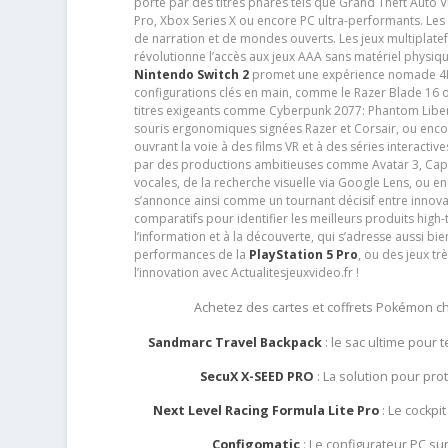
porté par des titres phares tels que Grand Theft Auto
Pro, Xbox Series X ou encore PC ultra-performants. L
de narration et de mondes ouverts. Les jeux multiplatef
révolutionne l’accès aux jeux AAA sans matériel physiqu
Nintendo Switch 2
promet une expérience nomade 4K e
configurations clés en main, comme le Razer Blade 16 
titres exigeants comme Cyberpunk 2077: Phantom Libert
souris ergonomiques signées Razer et Corsair, ou encor
ouvrant la voie à des films VR et à des séries interact
par des productions ambitieuses comme Avatar 3, Capt
vocales, de la recherche visuelle via Google Lens, ou 
s’annonce ainsi comme un tournant décisif entre innov
comparatifs pour identifier les meilleurs produits high-t
l’information et à la découverte, qui s’adresse aussi b
performances de la
PlayStation 5 Pro
, ou des jeux t
l’innovation avec Actualitesjeuxvideo.fr !
Achetez des cartes et coffrets Pokémon 
Sandmarc Travel Backpack
: le sac ultime pour
SecuX X-SEED PRO
: La solution pour pr
Next Level Racing Formula Lite Pro
: Le cockpit
Configomatic
: Le configurateur PC s