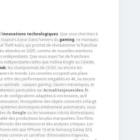
d’
innovations technologiques
. Que vous cherchiez à
 toujours à jour.Dans l’univers du
gaming
, ne manquez
d Theft Auto), qui promet de révolutionner la franchise
très attendus en 2025, comme de nouvelles aventures
os indépendants. Que vous soyez fan de franchises
es indépendantes telles que Hollow Knight ou Celeste,
ends
, les championnats de
CS:GO
, ou encore les
travers le monde. Les consoles occupent une place
pour offrir des performances inégalées en 4K, ou encore
u optimale : casques gaming, claviers mécaniques, et
ttention particulière sur
Actualitesjeuxvideo.fr
.
ère de configurations adaptées à vos besoins, qu’il
 innovation, l’écosystème des objets connectés s’élargit
s systèmes domotiques entièrement automatisés, nous
tées de
Google
ou les nouveaux robots domestiques,
alité des productions les plus marquantes. Des films
nformés des tendances et des analyses critiques .Les
phones tels que l’iPhone 16 et le Samsung Galaxy S24,
jamais comme un carrefour d’innovations majeures,