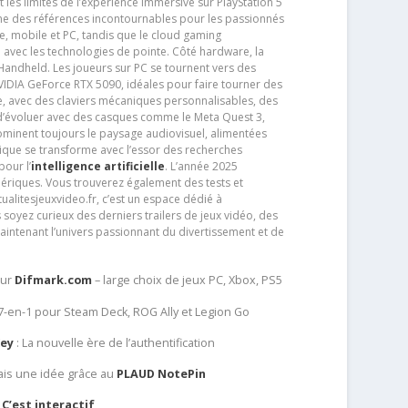
t les limites de l’expérience immersive sur PlayStation 5
e des références incontournables pour les passionnés
e, mobile et PC, tandis que le cloud gaming
e avec les technologies de pointe. Côté hardware, la
andheld. Les joueurs sur PC se tournent vers des
IDIA GeForce RTX 5090, idéales pour faire tourner des
e, avec des claviers mécaniques personnalisables, des
e d’évoluer avec des casques comme le Meta Quest 3,
dominent toujours le paysage audiovisuel, alimentées
que se transforme avec l’essor des recherches
our l’
intelligence artificielle
. L’année 2025
ériques. Vous trouverez également des tests et
tualitesjeuxvideo.fr, c’est un espace dédié à
soyez curieux des derniers trailers de jeux vidéo, des
aintenant l’univers passionnant du divertissement et de
sur
Difmark.com
– large choix de jeux PC, Xbox, PS5
 7-en-1 pour Steam Deck, ROG Ally et Legion Go
Key
: La nouvelle ère de l’authentification
ais une idée grâce au
PLAUD NotePin
C’est interactif