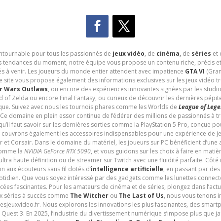
contournable pour tous les passionnés de
jeux vidéo
, de
cinéma
,
de
séries
et 
les tendances du moment, notre équipe vous propose un contenu riche, précis et
és à venir. Les joueurs du monde entier attendent avec impatience
GTA VI
(Gran
e site vous propose également des informations exclusives sur les jeux vidéo 
r Wars Outlaws
, ou encore des expériences innovantes signées par les studi
d of Zelda ou encore Final Fantasy, ou curieux de découvrir les dernières pépit
udique. Suivez avec nous les tournois phares comme les Worlds de
League of Leg
 Ce domaine en plein essor continue de fédérer des millions de passionnés à 
 qu’il faut savoir sur les dernières sorties comme la PlayStation 5 Pro, conçue 
s couvrons également les accessoires indispensables pour une expérience de je
t Corsair. Dans le domaine du matériel, les joueurs sur PC bénéficient d’une a
 comme la
NVIDIA GeForce RTX 5090
, et vous guidons sur les choix à faire en mati
ltra haute définition ou de streamer sur Twitch avec une fluidité parfaite. Côté
n aux écouteurs sans fil dotés d’
intelligence artificielle
, en passant par de
uotidien. Que vous soyez intéressé par des gadgets comme les lunettes connec
cées fascinantes. Pour les amateurs de cinéma et de séries, plongez dans l’actu
ux séries à succès comme
The Witcher
ou
The Last of Us
, nous vous tenons i
tesjeuxvideo.fr. Nous explorons les innovations les plus fascinantes, des smart
 Quest 3. En 2025, l’industrie du divertissement numérique s’impose plus que 