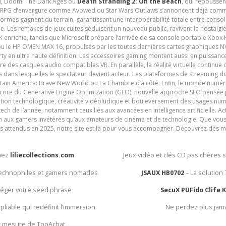
 VI, Doom: The Dark Ages ou
Death Stranding 2: On the Beach
, qui repoussen
es RPG d’envergure comme Avowed ou Star Wars Outlaws s’annoncent déjà comm
ormes gagnent du terrain, garantissant une interopérabilité totale entre consol
e. Les remakes de jeux cultes séduisent un nouveau public, ravivant la nostalgi
nrichie, tandis que Microsoft prépare l’arrivée de sa console portable Xbox H
ou le HP OMEN MAX 16, propulsés par les toutes dernières cartes graphiques NV
y en ultra haute définition. Les accessoires gaming montent aussi en puissanc
e des casques audio compatibles VR. En parallèle, la réalité virtuelle continu
ives dans lesquelles le spectateur devient acteur. Les plateformes de streaming 
ain America: Brave New World ou La Chambre d’à côté. Enfin, le monde numéri
encore du Generative Engine Optimization (GEO), nouvelle approche SEO pensée p
ation technologique, créativité vidéoludique et bouleversement des usages num
ech de l’année, notamment ceux liés aux avancées en intelligence artificielle. Ac
ien aux gamers invétérés qu’aux amateurs de cinéma et de technologie. Que vous 
rès attendus en 2025, notre site est là pour vous accompagner. Découvrez dès m
chez
liliecollections.com
Jeux vidéo et clés CD pas chères 
 technophiles et gamers nomades
JSAUX HB0702
– La solution
otéger votre seed phrase
SecuX PUFido Clife 
 pliable qui redéfinit l’immersion
Ne perdez plus jam
ur mesure de TopAchat