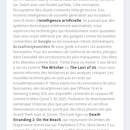
sur Twitch avec une fluidité parfaite. Côté innovation,
l’écosystème des objets connectés s’élargit encore. Des
montres intelligentes de nouvelle génération aux écouteurs
sans fil dotés d’
intelligence artificielle
, en passant par des
systèmes domotiques entièrement automatisés, nous
explorons les technologies qui révolutionnent notre quotidien.
Que vous soyez intéressé par des gadgets comme les lunettes
connectées de
Google
ou les nouveaux robots domestiques,
Actualitesjeuxvideo.fr
vous guide à travers ces avancées
fascinantes. Pour les amateurs de cinéma et de séries, plongez
dans l’actualité des productions les plus marquantes. Des films
très attendus comme Dune : Partie Deux ou Avatar 3 aux séries
à succès comme
The Witcher
ou
The Last of Us
, nous vous
tenons informés des tendances et des analyses critiques .Les
nouvelles technologies ne sont pas en reste sur
Actualitesjeuxvideo.fr. Nous explorons les innovations les plus
fascinantes, des smartphones tels que l’iPhone 16 et le
Samsung Galaxy S24, aux dispositifs connectés et casques VR
comme le Meta Quest 3. En 2025, l’industrie du divertissement
numérique s’impose plus que jamais comme un carrefour
d’innovations majeures, porté par des titres phares tels que
Grand Theft Auto VI, Doom: The Dark Ages ou
Death
Stranding 2: On the Beach
, qui repoussent les limites de
l’expérience immersive sur PlayStation 5 Pro, Xbox Series X ou