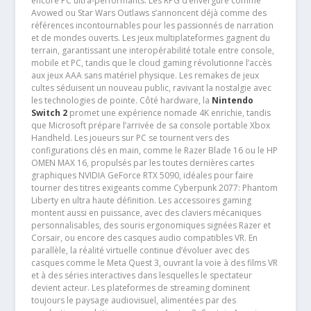
encore PC ultra-performants. Les RPG d’envergure comme
Avowed ou Star Wars Outlaws s’annoncent déjà comme des
références incontournables pour les passionnés de narration
et de mondes ouverts. Les jeux multiplateformes gagnent du
terrain, garantissant une interopérabilité totale entre console,
mobile et PC, tandis que le cloud gaming révolutionne l’accès
aux jeux AAA sans matériel physique. Les remakes de jeux
cultes séduisent un nouveau public, ravivant la nostalgie avec
les technologies de pointe. Côté hardware, la
Nintendo
Switch 2
promet une expérience nomade 4K enrichie, tandis
que Microsoft prépare l’arrivée de sa console portable Xbox
Handheld. Les joueurs sur PC se tournent vers des
configurations clés en main, comme le Razer Blade 16 ou le HP
OMEN MAX 16, propulsés par les toutes dernières cartes
graphiques NVIDIA GeForce RTX 5090, idéales pour faire
tourner des titres exigeants comme Cyberpunk 2077: Phantom
Liberty en ultra haute définition. Les accessoires gaming
montent aussi en puissance, avec des claviers mécaniques
personnalisables, des souris ergonomiques signées Razer et
Corsair, ou encore des casques audio compatibles VR. En
parallèle, la réalité virtuelle continue d’évoluer avec des
casques comme le Meta Quest 3, ouvrant la voie à des films VR
et à des séries interactives dans lesquelles le spectateur
devient acteur. Les plateformes de streaming dominent
toujours le paysage audiovisuel, alimentées par des