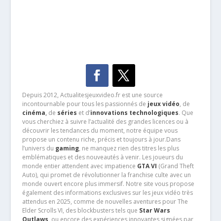
Depuis 2012, Actualitesjeuxvideo.fr est une source
incontournable pour tous les passionnés de
jeux vidéo
, de
cinéma
,
de
séries
et d’
innovations technologiques
. Que
vous cherchiez à suivre l’actualité des grandes licences ou à
découvrir les tendances du moment, notre équipe vous
propose un contenu riche, précis et toujours à jour.Dans
l’univers du
gaming
, ne manquez rien des titres les plus
emblématiques et des nouveautés à venir. Les joueurs du
monde entier attendent avec impatience
GTA VI
(Grand Theft
Auto), qui promet de révolutionner la franchise culte avec un
monde ouvert encore plus immersif. Notre site vous propose
également des informations exclusives sur les jeux vidéo très
attendus en 2025, comme de nouvelles aventures pour The
Elder Scrolls VI, des blockbusters tels que
Star Wars
Outlaws
, ou encore des expériences innovantes signées par