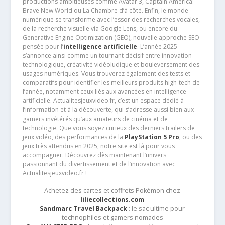
productions ambitieuses comme Avatar 3, Captain America:
Brave New World ou La Chambre d’à côté. Enfin, le monde
numérique se transforme avec l’essor des recherches vocales,
de la recherche visuelle via Google Lens, ou encore du
Generative Engine Optimization (GEO), nouvelle approche SEO
pensée pour l’
intelligence artificielle
. L’année 2025
s’annonce ainsi comme un tournant décisif entre innovation
technologique, créativité vidéoludique et bouleversement des
usages numériques. Vous trouverez également des tests et
comparatifs pour identifier les meilleurs produits high-tech de
l’année, notamment ceux liés aux avancées en intelligence
artificielle. Actualitesjeuxvideo.fr, c’est un espace dédié à
l’information et à la découverte, qui s’adresse aussi bien aux
gamers invétérés qu’aux amateurs de cinéma et de
technologie. Que vous soyez curieux des derniers trailers de
jeux vidéo, des performances de la
PlayStation 5 Pro
, ou des
jeux très attendus en 2025, notre site est là pour vous
accompagner. Découvrez dès maintenant l’univers
passionnant du divertissement et de l’innovation avec
Actualitesjeuxvideo.fr !
Achetez des cartes et coffrets Pokémon chez
liliecollections.com
Sandmarc Travel Backpack
: le sac ultime pour
technophiles et gamers nomades