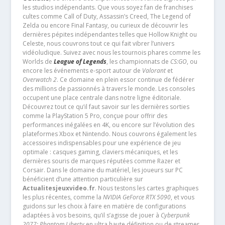
les studios indépendants. Que vous soyez fan de franchises
cultes comme Call of Duty, Assassin’s Creed, The Legend of
Zelda ou encore Final Fantasy, ou curieux de découvrir les
dernières pépites indépendantes telles que Hollow Knight ou
Celeste, nous couvrons tout ce qui fait vibrer l’univers
vidéoludique. Suivez avec nous les tournois phares comme les
Worlds de
League of Legends
, les championnats de
CS:GO
, ou
encore les événements e-sport autour de
Valorant
et
Overwatch 2
. Ce domaine en plein essor continue de fédérer
des millions de passionnés à travers le monde. Les consoles
occupent une place centrale dans notre ligne éditoriale.
Découvrez tout ce qu’il faut savoir sur les dernières sorties
comme la PlayStation 5 Pro, conçue pour offrir des
performances inégalées en 4K, ou encore sur l’évolution des
plateformes Xbox et Nintendo. Nous couvrons également les
accessoires indispensables pour une expérience de jeu
optimale : casques gaming, claviers mécaniques, et les
dernières souris de marques réputées comme Razer et
Corsair. Dans le domaine du matériel, les joueurs sur PC
bénéficient d’une attention particulière sur
Actualitesjeuxvideo.fr
. Nous testons les cartes graphiques
les plus récentes, comme la
NVIDIA GeForce RTX 5090
, et vous
guidons sur les choix à faire en matière de configurations
adaptées à vos besoins, qu’il s’agisse de jouer à
Cyberpunk
2077: Phantom Liberty
en ultra haute définition ou de streamer