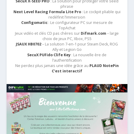
SecuX X-SEED PRO
: La solution pour protéger votre seed
phrase
Next Level Racing Formula Lite Pro
: Le cockpit pliable qui
redéfinit l’immersion
Configomatic
: Le configurateur PC sur mesure de
TopAchat
Jeux vidéo et clés CD pas chères sur
Difmark.com
– large
choix de jeux PC, Xbox, PS5
JSAUX HB0702
– La solution 7-en-1 pour Steam Deck, ROG
Ally et Legion Go
SecuX PUFido Clife Key
: La nouvelle ère de
l’authentification
Ne perdez plus jamais une idée grâce au
PLAUD NotePin
C’est interactif