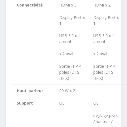
Connectivité
HDMI x 3
HDMI x 2
Display Port x
Display Port x
1
1
USB 3.0 x 1
USB 3.0 x 1
amont
amont
x 2 aval
x 2 aval
Sortie H-P 4
Sortie H-P 4
pôles (DTS
pôles (DTS
HP:X)
HP:X)
Haut-parleur
20 W x 2
–
Support
Oui
Oui
(réglage pivot
/ hauteur /