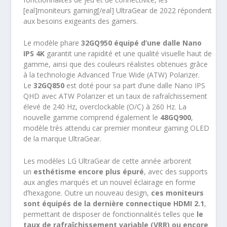
[eal]moniteurs gaming[/eal] UltraGear de 2022 répondent
aux besoins exigeants des gamers.
Le modèle phare
32GQ950 équipé d’une dalle Nano
IPS 4K
garantit une rapidité et une qualité visuelle haut de
gamme, ainsi que des couleurs réalistes obtenues grâce
à la technologie Advanced True Wide (ATW) Polarizer.
Le
32GQ850
est doté pour sa part d’une dalle Nano IPS
QHD avec ATW Polarizer et un taux de rafraîchissement
élevé de 240 Hz, overclockable (O/C) à 260 Hz. La
nouvelle gamme comprend également le
48GQ900
,
modèle très attendu car premier moniteur gaming OLED
de la marque UltraGear.
Les modèles LG UltraGear de cette année arborent
un
esthétisme encore plus épuré
, avec des supports
aux angles marqués et un nouvel éclairage en forme
d’hexagone. Outre un nouveau design,
ces moniteurs
sont équipés de la dernière connectique HDMI 2.1
,
permettant de disposer de fonctionnalités telles que
le
taux de rafraîchissement variable (VRR) ou encore