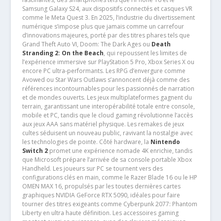
Samsung Galaxy S24, aux dispositifs connectés et casques VR
comme le Meta Quest 3. En 2025, l’industrie du divertissement
numérique s’impose plus que jamais comme un carrefour
d’innovations majeures, porté par des titres phares tels que
Grand Theft Auto VI, Doom: The Dark Ages ou
Death
Stranding 2: On the Beach
, qui repoussent les limites de
l’expérience immersive sur PlayStation 5 Pro, Xbox Series X ou
encore PC ultra-performants. Les RPG d’envergure comme
Avowed ou Star Wars Outlaws s’annoncent déjà comme des
références incontournables pour les passionnés de narration
et de mondes ouverts. Les jeux multiplateformes gagnent du
terrain, garantissant une interopérabilité totale entre console,
mobile et PC, tandis que le cloud gaming révolutionne l’accès
aux jeux AAA sans matériel physique. Les remakes de jeux
cultes séduisent un nouveau public, ravivant la nostalgie avec
les technologies de pointe. Côté hardware, la
Nintendo
Switch 2
promet une expérience nomade 4K enrichie, tandis
que Microsoft prépare l’arrivée de sa console portable Xbox
Handheld. Les joueurs sur PC se tournent vers des
configurations clés en main, comme le Razer Blade 16 ou le HP
OMEN MAX 16, propulsés par les toutes dernières cartes
graphiques NVIDIA GeForce RTX 5090, idéales pour faire
tourner des titres exigeants comme Cyberpunk 2077: Phantom
Liberty en ultra haute définition. Les accessoires gaming