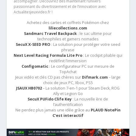
accompagner. Découvrez dès maintenant l’univers
passionnant du divertissement et de l’innovation avec
Actualitesjeuxvideo.fr !
Achetez des cartes et coffrets Pokémon chez
liliecollections.com
Sandmarc Travel Backpack
: le sac ultime pour
technophiles et gamers nomades
SecuX X-SEED PRO
: La solution pour protéger votre seed
phrase
Next Level Racing Formula Lite Pro
: Le cockpit pliable qui
redéfinit l’immersion
Configomatic
: Le configurateur PC sur mesure de
TopAchat
Jeux vidéo et clés CD pas chères sur
Difmark.com
– large
choix de jeux PC, Xbox, PS5
JSAUX HB0702
– La solution 7-en-1 pour Steam Deck, ROG
Ally et Legion Go
SecuX PUFido Clife Key
: La nouvelle ère de
l’authentification
Ne perdez plus jamais une idée grâce au
PLAUD NotePin
C’est interactif