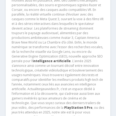
montent aussi en puissance, avec des claviers mécaniques
personnalisables, des souris ergonomiques signées Razer et
Corsair, ou encore des casques audio compatibles VR. En
parallèle, la réalité virtuelle continue d’évoluer avec des
casques comme le Meta Quest 3, ouvrant la voie à des films VR
et à des séries interactives dans lesquelles le spectateur
devient acteur. Les plateformes de streaming dominent
toujours le paysage audiovisuel, alimentées par des
productions ambitieuses comme Avatar 3, Captain America:
Brave New World ou La Chambre d’à côté. Enfin, le monde
numérique se transforme avec l’essor des recherches vocales,
de la recherche visuelle via Google Lens, ou encore du
Generative Engine Optimization (GEO), nouvelle approche SEO
pensée pour l’
intelligence artificielle
. L’année 2025
s’annonce ainsi comme un tournant décisif entre innovation
technologique, créativité vidéoludique et bouleversement des
usages numériques. Vous trouverez également des tests et
comparatifs pour identifier les meilleurs produits high-tech de
l’année, notamment ceux liés aux avancées en intelligence
artificielle. Actualitesjeuxvideo.fr, c’est un espace dédié à
l’information et à la découverte, qui s’adresse aussi bien aux
gamers invétérés qu’aux amateurs de cinéma et de
technologie. Que vous soyez curieux des derniers trailers de
jeux vidéo, des performances de la
PlayStation 5 Pro
, ou des
jeux très attendus en 2025, notre site est là pour vous