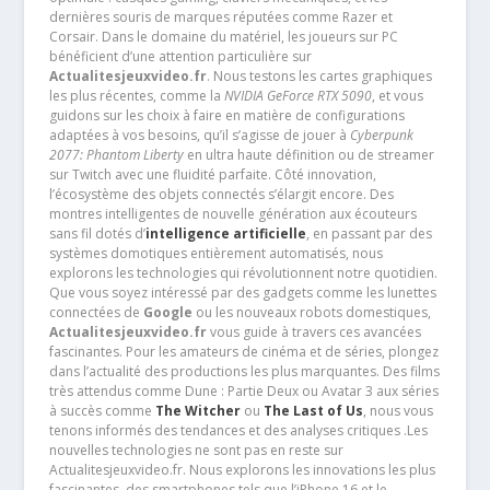
dernières souris de marques réputées comme Razer et
Corsair. Dans le domaine du matériel, les joueurs sur PC
bénéficient d’une attention particulière sur
Actualitesjeuxvideo.fr
. Nous testons les cartes graphiques
les plus récentes, comme la
NVIDIA GeForce RTX 5090
, et vous
guidons sur les choix à faire en matière de configurations
adaptées à vos besoins, qu’il s’agisse de jouer à
Cyberpunk
2077: Phantom Liberty
en ultra haute définition ou de streamer
sur Twitch avec une fluidité parfaite. Côté innovation,
l’écosystème des objets connectés s’élargit encore. Des
montres intelligentes de nouvelle génération aux écouteurs
sans fil dotés d’
intelligence artificielle
, en passant par des
systèmes domotiques entièrement automatisés, nous
explorons les technologies qui révolutionnent notre quotidien.
Que vous soyez intéressé par des gadgets comme les lunettes
connectées de
Google
ou les nouveaux robots domestiques,
Actualitesjeuxvideo.fr
vous guide à travers ces avancées
fascinantes. Pour les amateurs de cinéma et de séries, plongez
dans l’actualité des productions les plus marquantes. Des films
très attendus comme Dune : Partie Deux ou Avatar 3 aux séries
à succès comme
The Witcher
ou
The Last of Us
, nous vous
tenons informés des tendances et des analyses critiques .Les
nouvelles technologies ne sont pas en reste sur
Actualitesjeuxvideo.fr. Nous explorons les innovations les plus
fascinantes, des smartphones tels que l’iPhone 16 et le