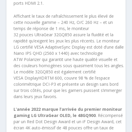
ports HDMI 2.1.
Affichant le taux de rafraîchissement le plus élevé de
cette nouvelle gamme – 240 Hz, O/C 260 Hz – et un
temps de réponse de 1 ms, le
moniteur
32 pouces UltraGear 32GQ850 assure la fluidité et la
rapidité qu’exigent les jeux les plus récents
. Le moniteur
LG certifié VESA AdaptiveSync Display est doté d’une dalle
Nano IPS QHD (2560 x 1440) avec technologie
ATW Polarizer qui garantit une haute qualité visuelle et
des couleurs homogènes sous quasiment tous les angles.
Le modèle 32GQ850 est également certifié
VESA DisplayHDRTM 600, couvre 98 % de l’espace
colorimétrique DCI-P3 et présente un design sans bord
sur trois côtés, pour que les gamers puissent s’immerger
dans leurs jeux favoris.
L’année 2022 marque l’arrivée du premier moniteur
gaming LG UltraGear OLED, le 48GQ900
. Récompensé
par un Red Dot Design Award et un iF Design Award, cet
écran 4K auto-émissif de 48 pouces offre un taux de