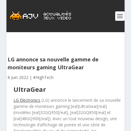
LG annonce sa nouvelle gamme de
moniteurs gaming UltraGear
8 Juin 2022
|
#HighTech
UltraGear
LG Electronics
(LG)
annonce le lancement de sa nouvelle
gamme de moniteurs gaming
[eal]UltraGear[/eal]
(modèles [eal]32GQ950[/eal], [eal]32GQ850[/eal] et
[eal]48GQ900[/eal]). Avec un tout nouveau design, une
technologie d’affichage de pointe et une série de
fonctionnalités de jeu et de connectivité, les