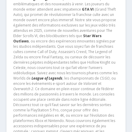
emblématiques et des nouveautés à venir. Les joueurs du
monde entier attendent avec impatience
GTA VI
(Grand Theft
Auto), qui promet de révolutionner la franchise culte avec un
monde ouvert encore plus immersif. Notre site vous propose
également des informations exclusives sur les jeux vidéo très
attendus en 2025, comme de nouvelles aventures pour The
Elder Scrolls VI, des blockbusters tels que
Star Wars
Outlaws
, ou encore des expériences innovantes signées par
les studios indépendants. Que vous soyez fan de franchises
cultes comme Call of Duty, Assassin’s Creed, The Legend of
Zelda ou encore Final Fantasy, ou curieux de découvrir les
dernières pépites indépendantes telles que Hollow Knight ou
Celeste, nous couvrons tout ce qui fait vibrer l’univers
vidéoludique. Suivez avec nous les tournois phares comme les
Worlds de
League of Legends
, les championnats de
CS:GO
, ou
encore les événements e-sport autour de
Valorant
et
Overwatch 2
. Ce domaine en plein essor continue de fédérer
des millions de passionnés à travers le monde. Les consoles
occupent une place centrale dans notre ligne éditoriale.
Découvrez tout ce qu’il faut savoir sur les dernières sorties
comme la PlayStation 5 Pro, conçue pour offrir des
performances inégalées en 4K, ou encore sur l’évolution des
plateformes Xbox et Nintendo. Nous couvrons également les
accessoires indispensables pour une expérience de jeu
optimale : casques gaming, claviers mécaniques, et les