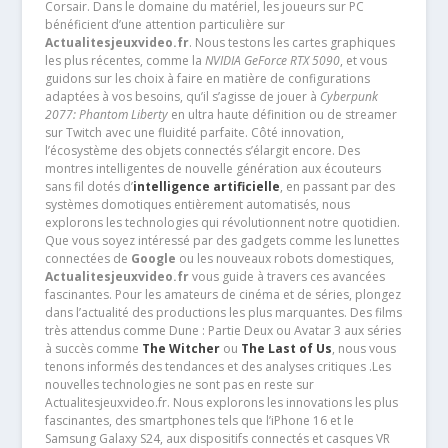
Corsair. Dans le domaine du matériel, les joueurs sur PC
bénéficient d’une attention particulière sur
Actualitesjeuxvideo.fr
. Nous testons les cartes graphiques
les plus récentes, comme la
NVIDIA GeForce RTX 5090
, et vous
guidons sur les choix à faire en matière de configurations
adaptées à vos besoins, qu’il s’agisse de jouer à
Cyberpunk
2077: Phantom Liberty
en ultra haute définition ou de streamer
sur Twitch avec une fluidité parfaite. Côté innovation,
l’écosystème des objets connectés s’élargit encore. Des
montres intelligentes de nouvelle génération aux écouteurs
sans fil dotés d’
intelligence artificielle
, en passant par des
systèmes domotiques entièrement automatisés, nous
explorons les technologies qui révolutionnent notre quotidien.
Que vous soyez intéressé par des gadgets comme les lunettes
connectées de
Google
ou les nouveaux robots domestiques,
Actualitesjeuxvideo.fr
vous guide à travers ces avancées
fascinantes. Pour les amateurs de cinéma et de séries, plongez
dans l’actualité des productions les plus marquantes. Des films
très attendus comme Dune : Partie Deux ou Avatar 3 aux séries
à succès comme
The Witcher
ou
The Last of Us
, nous vous
tenons informés des tendances et des analyses critiques .Les
nouvelles technologies ne sont pas en reste sur
Actualitesjeuxvideo.fr. Nous explorons les innovations les plus
fascinantes, des smartphones tels que l’iPhone 16 et le
Samsung Galaxy S24, aux dispositifs connectés et casques VR