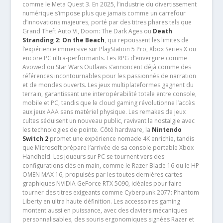
comme le Meta Quest 3. En 2025, l’industrie du divertissement
numérique s’impose plus que jamais comme un carrefour
d’innovations majeures, porté par des titres phares tels que
Grand Theft Auto VI, Doom: The Dark Ages ou
Death
Stranding 2: On the Beach
, qui repoussent les limites de
l’expérience immersive sur PlayStation 5 Pro, Xbox Series X ou
encore PC ultra-performants. Les RPG d’envergure comme
Avowed ou Star Wars Outlaws s’annoncent déjà comme des
références incontournables pour les passionnés de narration
et de mondes ouverts. Les jeux multiplateformes gagnent du
terrain, garantissant une interopérabilité totale entre console,
mobile et PC, tandis que le cloud gaming révolutionne l’accès
aux jeux AAA sans matériel physique. Les remakes de jeux
cultes séduisent un nouveau public, ravivant la nostalgie avec
les technologies de pointe. Côté hardware, la
Nintendo
Switch 2
promet une expérience nomade 4K enrichie, tandis
que Microsoft prépare l’arrivée de sa console portable Xbox
Handheld. Les joueurs sur PC se tournent vers des
configurations clés en main, comme le Razer Blade 16 ou le HP
OMEN MAX 16, propulsés par les toutes dernières cartes
graphiques NVIDIA GeForce RTX 5090, idéales pour faire
tourner des titres exigeants comme Cyberpunk 2077: Phantom
Liberty en ultra haute définition. Les accessoires gaming
montent aussi en puissance, avec des claviers mécaniques
personnalisables, des souris ergonomiques signées Razer et