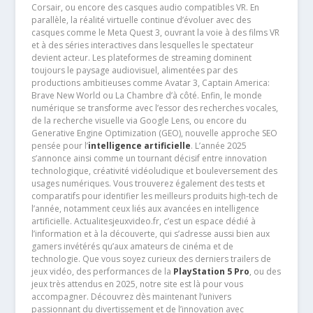
Corsair, ou encore des casques audio compatibles VR. En
parallèle, la réalité virtuelle continue d’évoluer avec des
casques comme le Meta Quest 3, ouvrant la voie à des films VR
et à des séries interactives dans lesquelles le spectateur
devient acteur. Les plateformes de streaming dominent
toujours le paysage audiovisuel, alimentées par des
productions ambitieuses comme Avatar 3, Captain America:
Brave New World ou La Chambre d’à côté. Enfin, le monde
numérique se transforme avec l’essor des recherches vocales,
de la recherche visuelle via Google Lens, ou encore du
Generative Engine Optimization (GEO), nouvelle approche SEO
pensée pour l’
intelligence artificielle
. L’année 2025
s’annonce ainsi comme un tournant décisif entre innovation
technologique, créativité vidéoludique et bouleversement des
usages numériques. Vous trouverez également des tests et
comparatifs pour identifier les meilleurs produits high-tech de
l’année, notamment ceux liés aux avancées en intelligence
artificielle. Actualitesjeuxvideo.fr, c’est un espace dédié à
l’information et à la découverte, qui s’adresse aussi bien aux
gamers invétérés qu’aux amateurs de cinéma et de
technologie. Que vous soyez curieux des derniers trailers de
jeux vidéo, des performances de la
PlayStation 5 Pro
, ou des
jeux très attendus en 2025, notre site est là pour vous
accompagner. Découvrez dès maintenant l’univers
passionnant du divertissement et de l’innovation avec