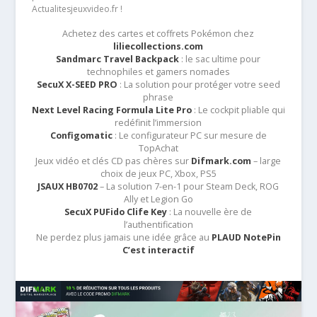
Actualitesjeuxvideo.fr !
Achetez des cartes et coffrets Pokémon chez
liliecollections.com
Sandmarc Travel Backpack
: le sac ultime pour
technophiles et gamers nomades
SecuX X-SEED PRO
: La solution pour protéger votre seed
phrase
Next Level Racing Formula Lite Pro
: Le cockpit pliable qui
redéfinit l’immersion
Configomatic
: Le configurateur PC sur mesure de
TopAchat
Jeux vidéo et clés CD pas chères sur
Difmark.com
– large
choix de jeux PC, Xbox, PS5
JSAUX HB0702
– La solution 7-en-1 pour Steam Deck, ROG
Ally et Legion Go
SecuX PUFido Clife Key
: La nouvelle ère de
l’authentification
Ne perdez plus jamais une idée grâce au
PLAUD NotePin
C’est interactif