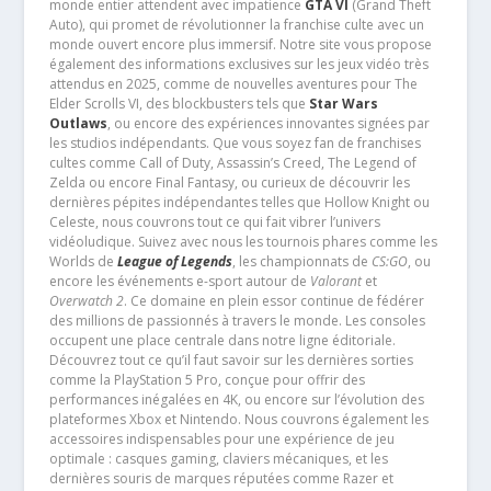
monde entier attendent avec impatience
GTA VI
(Grand Theft
Auto), qui promet de révolutionner la franchise culte avec un
monde ouvert encore plus immersif. Notre site vous propose
également des informations exclusives sur les jeux vidéo très
attendus en 2025, comme de nouvelles aventures pour The
Elder Scrolls VI, des blockbusters tels que
Star Wars
Outlaws
, ou encore des expériences innovantes signées par
les studios indépendants. Que vous soyez fan de franchises
cultes comme Call of Duty, Assassin’s Creed, The Legend of
Zelda ou encore Final Fantasy, ou curieux de découvrir les
dernières pépites indépendantes telles que Hollow Knight ou
Celeste, nous couvrons tout ce qui fait vibrer l’univers
vidéoludique. Suivez avec nous les tournois phares comme les
Worlds de
League of Legends
, les championnats de
CS:GO
, ou
encore les événements e-sport autour de
Valorant
et
Overwatch 2
. Ce domaine en plein essor continue de fédérer
des millions de passionnés à travers le monde. Les consoles
occupent une place centrale dans notre ligne éditoriale.
Découvrez tout ce qu’il faut savoir sur les dernières sorties
comme la PlayStation 5 Pro, conçue pour offrir des
performances inégalées en 4K, ou encore sur l’évolution des
plateformes Xbox et Nintendo. Nous couvrons également les
accessoires indispensables pour une expérience de jeu
optimale : casques gaming, claviers mécaniques, et les
dernières souris de marques réputées comme Razer et