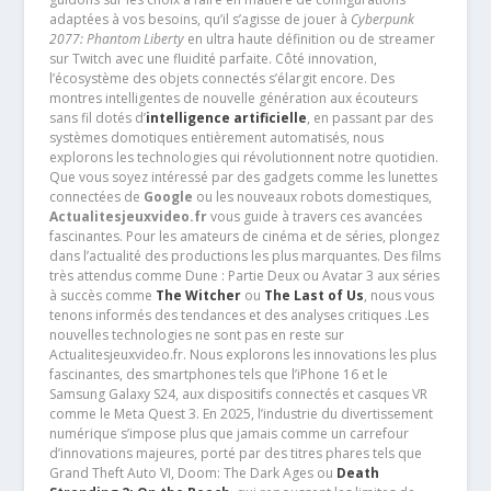
adaptées à vos besoins, qu’il s’agisse de jouer à
Cyberpunk
2077: Phantom Liberty
en ultra haute définition ou de streamer
sur Twitch avec une fluidité parfaite. Côté innovation,
l’écosystème des objets connectés s’élargit encore. Des
montres intelligentes de nouvelle génération aux écouteurs
sans fil dotés d’
intelligence artificielle
, en passant par des
systèmes domotiques entièrement automatisés, nous
explorons les technologies qui révolutionnent notre quotidien.
Que vous soyez intéressé par des gadgets comme les lunettes
connectées de
Google
ou les nouveaux robots domestiques,
Actualitesjeuxvideo.fr
vous guide à travers ces avancées
fascinantes. Pour les amateurs de cinéma et de séries, plongez
dans l’actualité des productions les plus marquantes. Des films
très attendus comme Dune : Partie Deux ou Avatar 3 aux séries
à succès comme
The Witcher
ou
The Last of Us
, nous vous
tenons informés des tendances et des analyses critiques .Les
nouvelles technologies ne sont pas en reste sur
Actualitesjeuxvideo.fr. Nous explorons les innovations les plus
fascinantes, des smartphones tels que l’iPhone 16 et le
Samsung Galaxy S24, aux dispositifs connectés et casques VR
comme le Meta Quest 3. En 2025, l’industrie du divertissement
numérique s’impose plus que jamais comme un carrefour
d’innovations majeures, porté par des titres phares tels que
Grand Theft Auto VI, Doom: The Dark Ages ou
Death