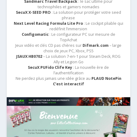
Sandmarc Travel Backpack
: le sac ultime pour
technophiles et gamers nomades
SecuX X-SEED PRO
: La solution pour protéger votre seed
phrase
Next Level Racing Formula Lite Pro
: Le cockpit pliable qui
redéfinit l’immersion
Configomatic
: Le configurateur PC sur mesure de
TopAchat
Jeux vidéo et clés CD pas chères sur
Difmark.com
– large
choix de jeux PC, Xbox, PS5
JSAUX HB0702
– La solution 7-en-1 pour Steam Deck, ROG
Ally et Legion Go
SecuX PUFido Clife Key
: La nouvelle ère de
l’authentification
Ne perdez plus jamais une idée grâce au
PLAUD NotePin
C’est interactif