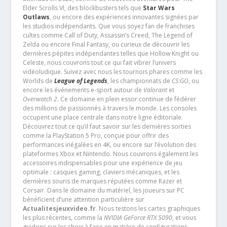
Elder Scrolls VI, des blockbusters tels que
Star Wars
Outlaws
, ou encore des expériences innovantes signées par
les studios indépendants. Que vous soyez fan de franchises
cultes comme Call of Duty, Assassin’s Creed, The Legend of
Zelda ou encore Final Fantasy, ou curieux de découvrir les
dernières pépites indépendantes telles que Hollow Knight ou
Celeste, nous couvrons tout ce qui fait vibrer l’univers
vidéoludique. Suivez avec nous les tournois phares comme les
Worlds de
League of Legends
, les championnats de
CS:GO
, ou
encore les événements e-sport autour de
Valorant
et
Overwatch 2
. Ce domaine en plein essor continue de fédérer
des millions de passionnés à travers le monde. Les consoles
occupent une place centrale dans notre ligne éditoriale.
Découvrez tout ce qu’il faut savoir sur les dernières sorties
comme la PlayStation 5 Pro, conçue pour offrir des
performances inégalées en 4K, ou encore sur l’évolution des
plateformes Xbox et Nintendo. Nous couvrons également les
accessoires indispensables pour une expérience de jeu
optimale : casques gaming, claviers mécaniques, et les
dernières souris de marques réputées comme Razer et
Corsair. Dans le domaine du matériel, les joueurs sur PC
bénéficient d’une attention particulière sur
Actualitesjeuxvideo.fr
. Nous testons les cartes graphiques
les plus récentes, comme la
NVIDIA GeForce RTX 5090
, et vous
guidons sur les choix à faire en matière de configurations