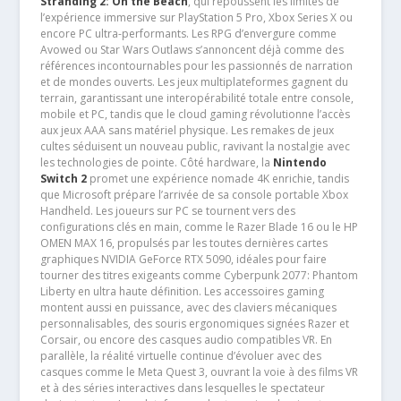
Stranding 2: On the Beach
, qui repoussent les limites de
l’expérience immersive sur PlayStation 5 Pro, Xbox Series X ou
encore PC ultra-performants. Les RPG d’envergure comme
Avowed ou Star Wars Outlaws s’annoncent déjà comme des
références incontournables pour les passionnés de narration
et de mondes ouverts. Les jeux multiplateformes gagnent du
terrain, garantissant une interopérabilité totale entre console,
mobile et PC, tandis que le cloud gaming révolutionne l’accès
aux jeux AAA sans matériel physique. Les remakes de jeux
cultes séduisent un nouveau public, ravivant la nostalgie avec
les technologies de pointe. Côté hardware, la
Nintendo
Switch 2
promet une expérience nomade 4K enrichie, tandis
que Microsoft prépare l’arrivée de sa console portable Xbox
Handheld. Les joueurs sur PC se tournent vers des
configurations clés en main, comme le Razer Blade 16 ou le HP
OMEN MAX 16, propulsés par les toutes dernières cartes
graphiques NVIDIA GeForce RTX 5090, idéales pour faire
tourner des titres exigeants comme Cyberpunk 2077: Phantom
Liberty en ultra haute définition. Les accessoires gaming
montent aussi en puissance, avec des claviers mécaniques
personnalisables, des souris ergonomiques signées Razer et
Corsair, ou encore des casques audio compatibles VR. En
parallèle, la réalité virtuelle continue d’évoluer avec des
casques comme le Meta Quest 3, ouvrant la voie à des films VR
et à des séries interactives dans lesquelles le spectateur