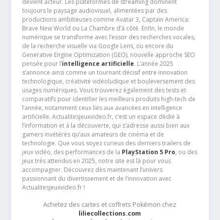
devient acteur. Les plateformes de streaming dominent
toujours le paysage audiovisuel, alimentées par des
productions ambitieuses comme Avatar 3, Captain America:
Brave New World ou La Chambre d’à côté. Enfin, le monde
numérique se transforme avec l’essor des recherches vocales,
de la recherche visuelle via Google Lens, ou encore du
Generative Engine Optimization (GEO), nouvelle approche SEO
pensée pour l’
intelligence artificielle
. L’année 2025
s’annonce ainsi comme un tournant décisif entre innovation
technologique, créativité vidéoludique et bouleversement des
usages numériques. Vous trouverez également des tests et
comparatifs pour identifier les meilleurs produits high-tech de
l’année, notamment ceux liés aux avancées en intelligence
artificielle. Actualitesjeuxvideo.fr, c’est un espace dédié à
l’information et à la découverte, qui s’adresse aussi bien aux
gamers invétérés qu’aux amateurs de cinéma et de
technologie. Que vous soyez curieux des derniers trailers de
jeux vidéo, des performances de la
PlayStation 5 Pro
, ou des
jeux très attendus en 2025, notre site est là pour vous
accompagner. Découvrez dès maintenant l’univers
passionnant du divertissement et de l’innovation avec
Actualitesjeuxvideo.fr !
Achetez des cartes et coffrets Pokémon chez
liliecollections.com