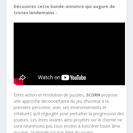
Découvrez cette bande-annonce qui augure de
tristes lendemains :
Entre action et résolution de puzzles,
SCORN
propose
une approche déconcertante du jeu d’horreur à la
première personne, avec ses environnements et
créatures qu’il régurgite pour perturber la progression des
joueurs. Les êtres vivants ainsi projetés sur le chemin ne
sont néanmoins pas tous enclins à éviscérer toute âme
qui vive : la plupart n’a que faire du joueur.