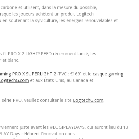
 carbone et utilisent, dans la mesure du possible,
orsque les joueurs achètent un produit Logitech
 en soutenant la sylviculture, les énergies renouvelables et
s fil PRO X 2 LIGHTSPEED récemment lancé, les
 et blanc.
 gaming PRO X SUPERLIGHT 2
(PVC : €169) et le
casque gaming
LogitechG.com
et aux États-Unis, au Canada et
série PRO, veuillez consulter le site
LogitechG.com
.
rviennent juste avant les #LOGIPLAYDAYS, qui auront lieu du 13
PLAY Days célèbrent l’innovation dans