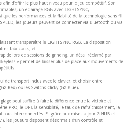
fin d’offrir le plus haut niveau pour le jeu compétitif. Son
ammables, un éclairage RGB avec LIGHTSYNC,
que les performances et la fiabilité de la technologie sans fil
PEED, les joueurs peuvent se connecter via Bluetooth ou via
laissent transparaître le LIGHTSYNC RGB. La disposition
tres fabricants, et
pide lors de sessions de grinding, un détail réclamé par
enkeyless » permet de laisser plus de place aux mouvements de
étitifs.
i de transport inclus avec le clavier, et choisir entre
(GX Red) ou les Switchs Clicky (GX Blue).
ge peut suffire à faire la différence entre la victoire et
ie PRO, le DPI, la sensibilité, le taux de rafraîchissement, la
nt tous interconnectés. Et grâce aux mises à jour G HUB et
), les joueurs disposent désormais d’un contrôle et
: