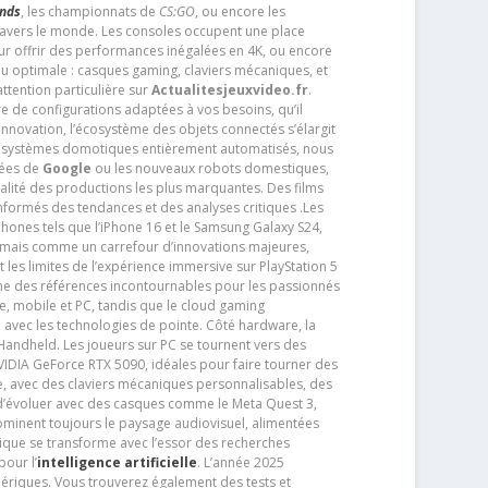
ends
, les championnats de
CS:GO
, ou encore les
travers le monde. Les consoles occupent une place
pour offrir des performances inégalées en 4K, ou encore
u optimale : casques gaming, claviers mécaniques, et
ttention particulière sur
Actualitesjeuxvideo.fr
.
ère de configurations adaptées à vos besoins, qu’il
 innovation, l’écosystème des objets connectés s’élargit
s systèmes domotiques entièrement automatisés, nous
tées de
Google
ou les nouveaux robots domestiques,
alité des productions les plus marquantes. Des films
nformés des tendances et des analyses critiques .Les
phones tels que l’iPhone 16 et le Samsung Galaxy S24,
jamais comme un carrefour d’innovations majeures,
t les limites de l’expérience immersive sur PlayStation 5
e des références incontournables pour les passionnés
e, mobile et PC, tandis que le cloud gaming
e avec les technologies de pointe. Côté hardware, la
andheld. Les joueurs sur PC se tournent vers des
IDIA GeForce RTX 5090, idéales pour faire tourner des
e, avec des claviers mécaniques personnalisables, des
e d’évoluer avec des casques comme le Meta Quest 3,
dominent toujours le paysage audiovisuel, alimentées
que se transforme avec l’essor des recherches
our l’
intelligence artificielle
. L’année 2025
ériques. Vous trouverez également des tests et