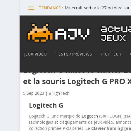
Minecraft sortira le 27 octobre su
TENDANCE :
JEUX VIDÉO
TESTS / PREVIEWS
HIGHTECH
Logitech G lance le clavier
et la souris Logitech G PRO
5 Sep 2023
|
#HighTech
Logitech G
Logitech G, une marque de
Logitech
(SIX : LOGN) (NA
technologies et d’équipements de jeux vidéo, annonc
collection primée PRO series. Le
Clavier Gaming
[e