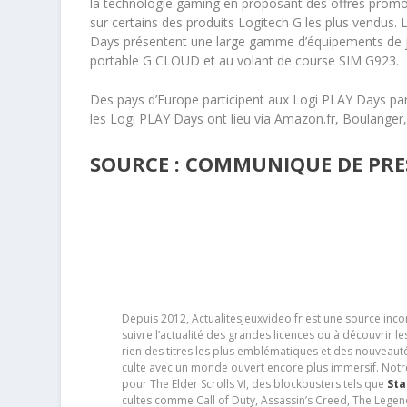
la technologie gaming en proposant des offres promot
sur certains des produits Logitech G les plus vendus.
Days présentent une large gamme d’équipements de je
portable G CLOUD et au volant de course SIM G923.
Des pays d’Europe participent aux Logi PLAY Days par l
les Logi PLAY Days ont lieu via Amazon.fr, Boulange
SOURCE : COMMUNIQUE DE PRE
Depuis 2012, Actualitesjeuxvideo.fr est une source in
suivre l’actualité des grandes licences ou à découvrir 
rien des titres les plus emblématiques et des nouveaut
culte avec un monde ouvert encore plus immersif. Notr
pour The Elder Scrolls VI, des blockbusters tels que
Sta
cultes comme Call of Duty, Assassin’s Creed, The Legen