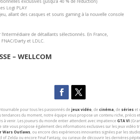
ionnelles exclusives (jusqu’à 40 % de réduction)
 Les Logi PLAY
u, allant des casques et souris gaming à la nouvelle console
’intermédiaire de détaillants sélectionnés. En France,
r, FNAC/Darty et LDLC.
SSE – WELLCOM
contournable pour tous les passionnés de
jeux vidéo
, de
cinéma
,
de
séries
et 
les tendances du moment, notre équipe vous propose un contenu riche, précis et
és à venir. Les joueurs du monde entier attendent avec impatience
GTA VI
(Gran
e site vous propose également des informations exclusives sur les jeux vidéo 
r Wars Outlaws
, ou encore des expériences innovantes signées par les studi
d of Zelda ou encore Final Fantasy, ou curieux de découvrir les dernières pépit