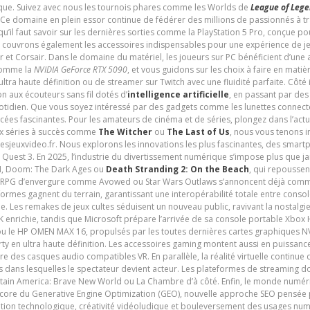
udique. Suivez avec nous les tournois phares comme les Worlds de
League of Leg
 Ce domaine en plein essor continue de fédérer des millions de passionnés à 
 qu’il faut savoir sur les dernières sorties comme la PlayStation 5 Pro, conçue 
s couvrons également les accessoires indispensables pour une expérience de je
t Corsair. Dans le domaine du matériel, les joueurs sur PC bénéficient d’une a
 comme la
NVIDIA GeForce RTX 5090
, et vous guidons sur les choix à faire en mati
ltra haute définition ou de streamer sur Twitch avec une fluidité parfaite. Côté
n aux écouteurs sans fil dotés d’
intelligence artificielle
, en passant par de
uotidien. Que vous soyez intéressé par des gadgets comme les lunettes connec
cées fascinantes. Pour les amateurs de cinéma et de séries, plongez dans l’actu
ux séries à succès comme
The Witcher
ou
The Last of Us
, nous vous tenons i
tesjeuxvideo.fr. Nous explorons les innovations les plus fascinantes, des smart
 Quest 3. En 2025, l’industrie du divertissement numérique s’impose plus que 
 VI, Doom: The Dark Ages ou
Death Stranding 2: On the Beach
, qui repoussen
es RPG d’envergure comme Avowed ou Star Wars Outlaws s’annoncent déjà comm
ormes gagnent du terrain, garantissant une interopérabilité totale entre consol
e. Les remakes de jeux cultes séduisent un nouveau public, ravivant la nostalgi
nrichie, tandis que Microsoft prépare l’arrivée de sa console portable Xbox H
ou le HP OMEN MAX 16, propulsés par les toutes dernières cartes graphiques NV
y en ultra haute définition. Les accessoires gaming montent aussi en puissanc
e des casques audio compatibles VR. En parallèle, la réalité virtuelle continu
ives dans lesquelles le spectateur devient acteur. Les plateformes de streaming 
ain America: Brave New World ou La Chambre d’à côté. Enfin, le monde numéri
encore du Generative Engine Optimization (GEO), nouvelle approche SEO pensée p
ation technologique, créativité vidéoludique et bouleversement des usages num