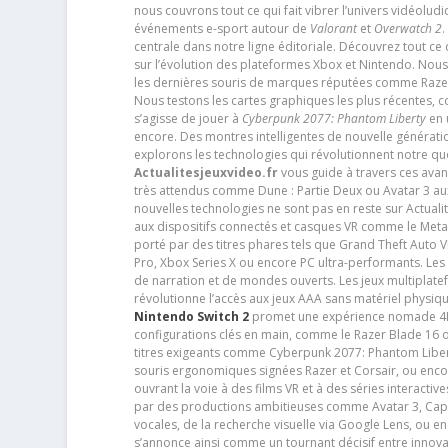
nous couvrons tout ce qui fait vibrer l’univers vidéol
événements e-sport autour de
Valorant
et
Overwatch 2
.
centrale dans notre ligne éditoriale. Découvrez tout ce
sur l’évolution des plateformes Xbox et Nintendo. Nou
les dernières souris de marques réputées comme Razer e
Nous testons les cartes graphiques les plus récentes,
s’agisse de jouer à
Cyberpunk 2077: Phantom Liberty
en u
encore. Des montres intelligentes de nouvelle génératio
explorons les technologies qui révolutionnent notre q
Actualitesjeuxvideo.fr
vous guide à travers ces avan
très attendus comme Dune : Partie Deux ou Avatar 3 a
nouvelles technologies ne sont pas en reste sur Actuali
aux dispositifs connectés et casques VR comme le Meta
porté par des titres phares tels que Grand Theft Auto
Pro, Xbox Series X ou encore PC ultra-performants. L
de narration et de mondes ouverts. Les jeux multiplatef
révolutionne l’accès aux jeux AAA sans matériel physiqu
Nintendo Switch 2
promet une expérience nomade 4K e
configurations clés en main, comme le Razer Blade 16 
titres exigeants comme Cyberpunk 2077: Phantom Libert
souris ergonomiques signées Razer et Corsair, ou encor
ouvrant la voie à des films VR et à des séries interact
par des productions ambitieuses comme Avatar 3, Capt
vocales, de la recherche visuelle via Google Lens, ou 
s’annonce ainsi comme un tournant décisif entre innov