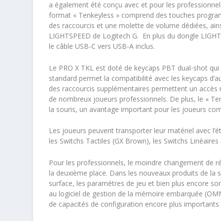
a également été conçu avec et pour les professionnels a
format « Tenkeyless » comprend des touches progr
des raccourcis et une molette de volume dédiées, ainsi 
LIGHTSPEED de Logitech G. En plus du dongle LIGHTS
le câble USB-C vers USB-A inclus.
Le PRO X TKL est doté de keycaps PBT dual-shot qui 
standard permet la compatibilité avec les keycaps d’au
des raccourcis supplémentaires permettent un accès ra
de nombreux joueurs professionnels. De plus, le « T
la souris, un avantage important pour les joueurs comp
Les joueurs peuvent transporter leur matériel avec l’étu
les Switchs Tactiles (GX Brown), les Switchs Linéaires 
Pour les professionnels, le moindre changement de régla
la deuxième place. Dans les nouveaux produits de la sér
surface, les paramètres de jeu et bien plus encore so
au logiciel de gestion de la mémoire embarquée (OMM
de capacités de configuration encore plus importants 