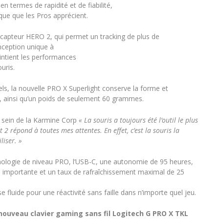
 termes de rapidité et de fiabilité,
que que les Pros apprécient.
 capteur HERO 2, qui permet un tracking de plus de
nception unique à
intient les performances
uris.
s, la nouvelle PRO X Superlight conserve la forme et
, ainsi qu’un poids de seulement 60 grammes.
 sein de la Karmine Corp
« La souris a toujours été l’outil le plus
 2 répond à toutes mes attentes. En effet, c’est la souris la
liser. »
chnologie de niveau PRO, l’USB-C, une autonomie de 95 heures,
s importante et un taux de rafraîchissement maximal de 25
e fluide pour une réactivité sans faille dans n’importe quel jeu.
 nouveau clavier gaming sans fil Logitech G PRO X TKL