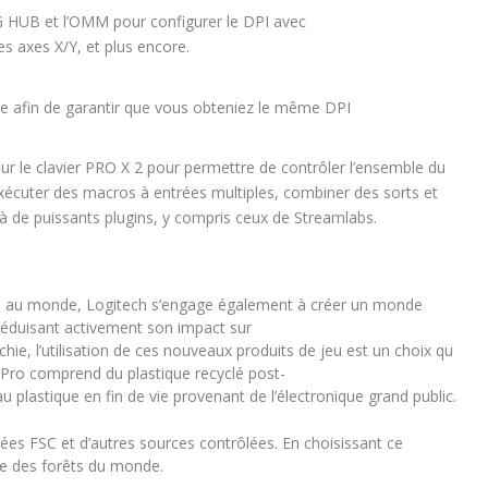
e G HUB et l’OMM pour configurer le DPI avec
s axes X/Y, et plus encore.
tre afin de garantir que vous obteniez le même DPI
 le clavier PRO X 2 pour permettre de contrôler l’ensemble du
exécuter des macros à entrées multiples, combiner des sorts et
à de puissants plugins, y compris ceux de Streamlabs.
ts au monde, Logitech s’engage également à créer un monde
n réduisant activement son impact sur
hie, l’utilisation de ces nouveaux produits de jeu est un choix qu
e Pro comprend du plastique recyclé post-
plastique en fin de vie provenant de l’électronique grand public.
iées FSC et d’autres sources contrôlées. En choisissant ce
le des forêts du monde.