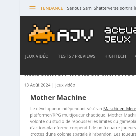
Serious Sam: Shatterverse sortira 
TENDANCE :
JEUX VIDÉO
TESTS / PREVIEWS
HIGHTECH
Maschinen-Mensch annonce 
13 Août 2024
|
Jeux vidéo
Mother Machine
Le développeur indépendant vétéran
Maschinen-Men
platformer/RPG multijoueur chaotique, Mother Machine
volonté du studio de repousser les limites du gamep
d’action-plateforme coopératif de un à quatre joueur
grottes d’une colonie spatiale à l’abandon. Les joueu