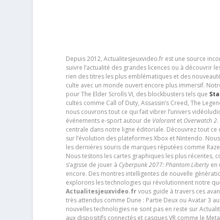
Depuis 2012, Actualitesjeuxvideo.fr est une source in
suivre l’actualité des grandes licences ou à découvrir 
rien des titres les plus emblématiques et des nouveaut
culte avec un monde ouvert encore plus immersif. Notr
pour The Elder Scrolls VI, des blockbusters tels que
Sta
cultes comme Call of Duty, Assassin’s Creed, The Legen
nous couvrons tout ce qui fait vibrer l’univers vidéol
événements e-sport autour de
Valorant
et
Overwatch 2
.
centrale dans notre ligne éditoriale. Découvrez tout ce
sur l’évolution des plateformes Xbox et Nintendo. Nou
les dernières souris de marques réputées comme Razer e
Nous testons les cartes graphiques les plus récentes,
s’agisse de jouer à
Cyberpunk 2077: Phantom Liberty
en u
encore. Des montres intelligentes de nouvelle génératio
explorons les technologies qui révolutionnent notre q
Actualitesjeuxvideo.fr
vous guide à travers ces avan
très attendus comme Dune : Partie Deux ou Avatar 3 a
nouvelles technologies ne sont pas en reste sur Actuali
aux dispositifs connectés et casques VR comme le Meta