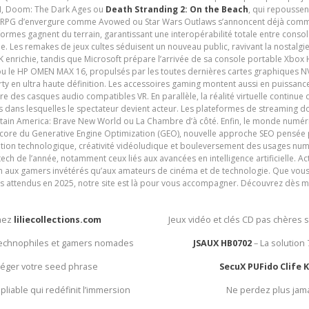
 VI, Doom: The Dark Ages ou
Death Stranding 2: On the Beach
, qui repoussen
es RPG d’envergure comme Avowed ou Star Wars Outlaws s’annoncent déjà comm
ormes gagnent du terrain, garantissant une interopérabilité totale entre consol
e. Les remakes de jeux cultes séduisent un nouveau public, ravivant la nostalgi
nrichie, tandis que Microsoft prépare l’arrivée de sa console portable Xbox H
ou le HP OMEN MAX 16, propulsés par les toutes dernières cartes graphiques NV
y en ultra haute définition. Les accessoires gaming montent aussi en puissanc
e des casques audio compatibles VR. En parallèle, la réalité virtuelle continu
ives dans lesquelles le spectateur devient acteur. Les plateformes de streaming 
ain America: Brave New World ou La Chambre d’à côté. Enfin, le monde numéri
encore du Generative Engine Optimization (GEO), nouvelle approche SEO pensée p
ation technologique, créativité vidéoludique et bouleversement des usages num
ech de l’année, notamment ceux liés aux avancées en intelligence artificielle. Ac
ien aux gamers invétérés qu’aux amateurs de cinéma et de technologie. Que vous 
rès attendus en 2025, notre site est là pour vous accompagner. Découvrez dès m
chez
liliecollections.com
Jeux vidéo et clés CD pas chères 
 technophiles et gamers nomades
JSAUX HB0702
– La solution
otéger votre seed phrase
SecuX PUFido Clife 
 pliable qui redéfinit l’immersion
Ne perdez plus jam