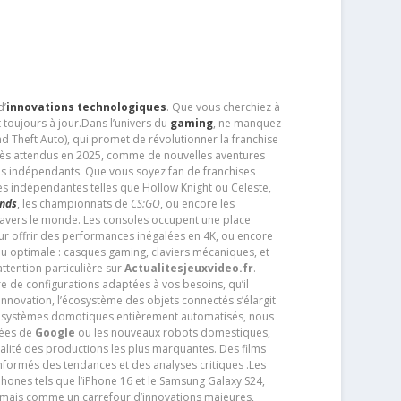
d’
innovations technologiques
. Que vous cherchiez à
 toujours à jour.Dans l’univers du
gaming
, ne manquez
d Theft Auto), qui promet de révolutionner la franchise
très attendus en 2025, comme de nouvelles aventures
os indépendants. Que vous soyez fan de franchises
es indépendantes telles que Hollow Knight ou Celeste,
ends
, les championnats de
CS:GO
, ou encore les
travers le monde. Les consoles occupent une place
pour offrir des performances inégalées en 4K, ou encore
u optimale : casques gaming, claviers mécaniques, et
ttention particulière sur
Actualitesjeuxvideo.fr
.
ère de configurations adaptées à vos besoins, qu’il
 innovation, l’écosystème des objets connectés s’élargit
s systèmes domotiques entièrement automatisés, nous
tées de
Google
ou les nouveaux robots domestiques,
alité des productions les plus marquantes. Des films
nformés des tendances et des analyses critiques .Les
phones tels que l’iPhone 16 et le Samsung Galaxy S24,
jamais comme un carrefour d’innovations majeures,