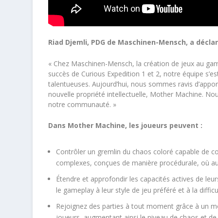
Riad Djemli, PDG de Maschinen-Mensch, a déclar
« Chez Maschinen-Mensch, la création de jeux au game
succès de Curious Expedition 1 et 2, notre équipe s’e
talentueuses. Aujourd’hui, nous sommes ravis d’appo
nouvelle propriété intellectuelle, Mother Machine. N
notre communauté. »
Dans Mother Machine, les joueurs peuvent :
Contrôler un gremlin du chaos coloré capable de co
complexes, conçues de manière procédurale, où a
Étendre et approfondir les capacités actives de l
le gameplay à leur style de jeu préféré et à la diffic
Rejoignez des parties à tout moment grâce à un mod
joueurs, augmentant ainsi le niveau de chaos et de