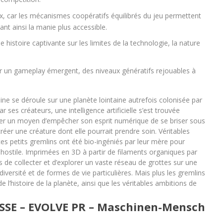
x, car les mécanismes coopératifs équilibrés du jeu permettent
nt ainsi la manie plus accessible.
 histoire captivante sur les limites de la technologie, la nature
r un gameplay émergent, des niveaux génératifs rejouables à
ine se déroule sur une planète lointaine autrefois colonisée par
es créateurs, une intelligence artificielle s’est trouvée
uver un moyen d’empêcher son esprit numérique de se briser sous
créer une créature dont elle pourrait prendre soin. Véritables
ces petits gremlins ont été bio-ingéniés par leur mère pour
 hostile. Imprimées en 3D à partir de filaments organiques par
 de collecter et d’explorer un vaste réseau de grottes sur une
iversité et de formes de vie particulières. Mais plus les gremlins
 l’histoire de la planète, ainsi que les véritables ambitions de
SE – EVOLVE PR – Maschinen-Mensch