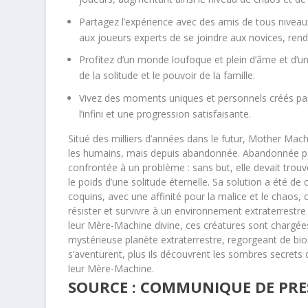
Partagez l’expérience avec des amis de tous niveau
aux joueurs experts de se joindre aux novices, renda
Profitez d’un monde loufoque et plein d’âme et d’une
de la solitude et le pouvoir de la famille.
Vivez des moments uniques et personnels créés pa
l’infini et une progression satisfaisante.
Situé des milliers d’années dans le futur, Mother Mach
les humains, mais depuis abandonnée. Abandonnée par s
confrontée à un problème : sans but, elle devait tro
le poids d’une solitude éternelle. Sa solution a été de 
coquins, avec une affinité pour la malice et le chaos, 
résister et survivre à un environnement extraterrestre
leur Mère-Machine divine, ces créatures sont chargées
mystérieuse planète extraterrestre, regorgeant de biod
s’aventurent, plus ils découvrent les sombres secrets de
leur Mère-Machine.
SOURCE : COMMUNIQUE DE PRES