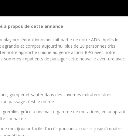
é à propos de cette annonce :
play procédural innovant fait partie de notre ADN. Après le
st agrandie et compte aujourd’hui plus de 20 personnes très
rter notre approche unique au genre action-RPG avec notre
ous sommes impatients de partager cette nouvelle aventure avec
urir, grimper et sauter dans des cavernes extraterrestres
ucun passage n’est le même.
eurs gremlins grâce à une vaste gamme de mutations, en adaptant
ulté souhaitée.
e multijoueur facile d’accès pouvant accueillir jusqu’à quatre
 compétition.