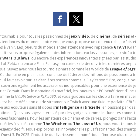
contournable pour tous les passionnés de
jeux vidéo
, de
cinéma
,
de
séries
et 
les tendances du moment, notre équipe vous propose un contenu riche, précis et
és à venir. Les joueurs du monde entier attendent avec impatience
GTA VI
(Gran
e site vous propose également des informations exclusives sur les jeux vidéo 
r Wars Outlaws
, ou encore des expériences innovantes signées par les studi
d of Zelda ou encore Final Fantasy, ou curieux de découvrir les dernières pépit
udique. Suivez avec nous les tournois phares comme les Worlds de
League of Leg
 Ce domaine en plein essor continue de fédérer des millions de passionnés à 
 qu’il faut savoir sur les dernières sorties comme la PlayStation 5 Pro, conçue 
s couvrons également les accessoires indispensables pour une expérience de je
t Corsair. Dans le domaine du matériel, les joueurs sur PC bénéficient d’une a
 comme la
NVIDIA GeForce RTX 5090
, et vous guidons sur les choix à faire en mati
ltra haute définition ou de streamer sur Twitch avec une fluidité parfaite. Côté
n aux écouteurs sans fil dotés d’
intelligence artificielle
, en passant par de
uotidien. Que vous soyez intéressé par des gadgets comme les lunettes connec
cées fascinantes. Pour les amateurs de cinéma et de séries, plongez dans l’actu
ux séries à succès comme
The Witcher
ou
The Last of Us
, nous vous tenons i
tesjeuxvideo.fr. Nous explorons les innovations les plus fascinantes, des smart
 Quest 3. En 2025, l’industrie du divertissement numérique s’impose plus que 