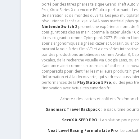
porté par des titres phares tels que Grand Theft Auto
Pro, Xbox Series X ou encore PC ultra-performants. L
de narration et de mondes ouverts. Les jeux multiplatef
révolutionne l’accès aux jeux AAA sans matériel physiqu
Nintendo Switch 2
promet une expérience nomade 4K e
configurations clés en main, comme le Razer Blade 16 
titres exigeants comme Cyberpunk 2077: Phantom Libert
souris ergonomiques signées Razer et Corsair, ou encor
ouvrant la voie à des films VR et à des séries interact
par des productions ambitieuses comme Avatar 3, Capt
vocales, de la recherche visuelle via Google Lens, ou 
s’annonce ainsi comme un tournant décisif entre innov
comparatifs pour identifier les meilleurs produits high-t
l’information et à la découverte, qui s’adresse aussi b
performances de la
PlayStation 5 Pro
, ou des jeux t
l’innovation avec Actualitesjeuxvideo.fr !
Achetez des cartes et coffrets Pokémon 
Sandmarc Travel Backpack
: le sac ultime pour
SecuX X-SEED PRO
: La solution pour pr
Next Level Racing Formula Lite Pro
: Le cockpit