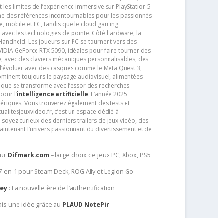
t les limites de l’expérience immersive sur PlayStation 5
e des références incontournables pour les passionnés
e, mobile et PC, tandis que le cloud gaming
e avec les technologies de pointe. Côté hardware, la
andheld. Les joueurs sur PC se tournent vers des
IDIA GeForce RTX 5090, idéales pour faire tourner des
e, avec des claviers mécaniques personnalisables, des
e d’évoluer avec des casques comme le Meta Quest 3,
dominent toujours le paysage audiovisuel, alimentées
que se transforme avec l’essor des recherches
our l’
intelligence artificielle
. L’année 2025
ériques. Vous trouverez également des tests et
tualitesjeuxvideo.fr, c’est un espace dédié à
soyez curieux des derniers trailers de jeux vidéo, des
aintenant l’univers passionnant du divertissement et de
sur
Difmark.com
– large choix de jeux PC, Xbox, PS5
 7-en-1 pour Steam Deck, ROG Ally et Legion Go
Key
: La nouvelle ère de l’authentification
ais une idée grâce au
PLAUD NotePin