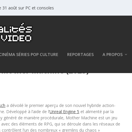
le 31 août sur PC et consoles
CINÉMA SÉRIES POP CULTURE
REPORTAGES
A PROPOS
Mother Machine (2025)
sch
a dévoilé le premier aperçu de son nouvel hybride action-
. Développé à l’aide de l’
Unreal Engine 5
et alimenté par la
lay généré de manière procédurale, Mother Machine est un jeu
s avec des éléments de RPG, qui se déroule dans les réseaux de
rs contrôlent l’un des nombreux « gremlins du chaos »