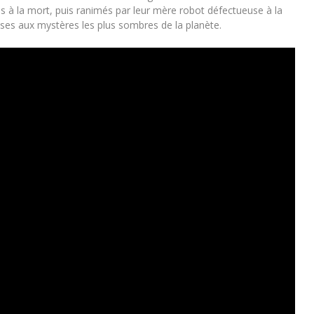
 à la mort, puis ranimés par leur mère robot défectueuse à la
ses aux mystères les plus sombres de la planète.