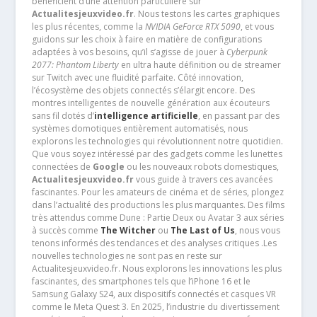
bénéficient d’une attention particulière sur
Actualitesjeuxvideo.fr
. Nous testons les cartes graphiques
les plus récentes, comme la
NVIDIA GeForce RTX 5090
, et vous
guidons sur les choix à faire en matière de configurations
adaptées à vos besoins, qu’il s’agisse de jouer à
Cyberpunk
2077: Phantom Liberty
en ultra haute définition ou de streamer
sur Twitch avec une fluidité parfaite. Côté innovation,
l’écosystème des objets connectés s’élargit encore. Des
montres intelligentes de nouvelle génération aux écouteurs
sans fil dotés d’
intelligence artificielle
, en passant par des
systèmes domotiques entièrement automatisés, nous
explorons les technologies qui révolutionnent notre quotidien.
Que vous soyez intéressé par des gadgets comme les lunettes
connectées de
Google
ou les nouveaux robots domestiques,
Actualitesjeuxvideo.fr
vous guide à travers ces avancées
fascinantes. Pour les amateurs de cinéma et de séries, plongez
dans l’actualité des productions les plus marquantes. Des films
très attendus comme Dune : Partie Deux ou Avatar 3 aux séries
à succès comme
The Witcher
ou
The Last of Us
, nous vous
tenons informés des tendances et des analyses critiques .Les
nouvelles technologies ne sont pas en reste sur
Actualitesjeuxvideo.fr. Nous explorons les innovations les plus
fascinantes, des smartphones tels que l’iPhone 16 et le
Samsung Galaxy S24, aux dispositifs connectés et casques VR
comme le Meta Quest 3. En 2025, l’industrie du divertissement