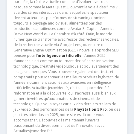
parallèle, la réalité virtuelle continue d’évoluer avec des
casques comme le Meta Quest 3, ouvrant la voie à des films VR
et à des séries interactives dans lesquelles le spectateur
devient acteur. Les plateformes de streaming dominent
toujours le paysage audiovisuel, alimentées par des
productions ambitieuses comme Avatar 3, Captain America:
Brave New World ou La Chambre d’à côté. Enfin, le monde
numérique se transforme avec l’essor des recherches vocales,
de la recherche visuelle via Google Lens, ou encore du
Generative Engine Optimization (GEO), nouvelle approche SEO
pensée pour l’
intelligence artificielle
. L’année 2025
s’annonce ainsi comme un tournant décisif entre innovation
technologique, créativité vidéoludique et bouleversement des
usages numériques. Vous trouverez également des tests et
comparatifs pour identifier les meilleurs produits high-tech de
l’année, notamment ceux liés aux avancées en intelligence
artificielle. Actualitesjeuxvideo.fr, c’est un espace dédié à
l’information et à la découverte, qui s’adresse aussi bien aux
gamers invétérés qu’aux amateurs de cinéma et de
technologie. Que vous soyez curieux des derniers trailers de
jeux vidéo, des performances de la
PlayStation 5 Pro
, ou des
jeux très attendus en 2025, notre site est là pour vous
accompagner. Découvrez dès maintenant l’univers
passionnant du divertissement et de l’innovation avec
Actualitesjeuxvideo.fr !