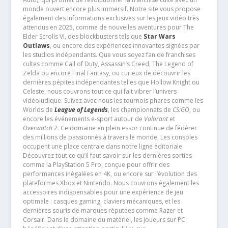
monde ouvert encore plus immersif. Notre site vous propose
également des informations exclusives sur les jeux vidéo très
attendus en 2025, comme de nouvelles aventures pour The
Elder Scrolls VI, des blockbusters tels que
Star Wars
Outlaws
, ou encore des expériences innovantes signées par
les studios indépendants. Que vous soyez fan de franchises
cultes comme Call of Duty, Assassin’s Creed, The Legend of
Zelda ou encore Final Fantasy, ou curieux de découvrir les
dernières pépites indépendantes telles que Hollow Knight ou
Celeste, nous couvrons tout ce qui fait vibrer l’univers
vidéoludique. Suivez avec nous les tournois phares comme les
Worlds de
League of Legends
, les championnats de
CS:GO
, ou
encore les événements e-sport autour de
Valorant
et
Overwatch 2
. Ce domaine en plein essor continue de fédérer
des millions de passionnés à travers le monde. Les consoles
occupent une place centrale dans notre ligne éditoriale.
Découvrez tout ce qu’il faut savoir sur les dernières sorties
comme la PlayStation 5 Pro, conçue pour offrir des
performances inégalées en 4K, ou encore sur l’évolution des
plateformes Xbox et Nintendo. Nous couvrons également les
accessoires indispensables pour une expérience de jeu
optimale : casques gaming, claviers mécaniques, et les
dernières souris de marques réputées comme Razer et
Corsair. Dans le domaine du matériel, les joueurs sur PC