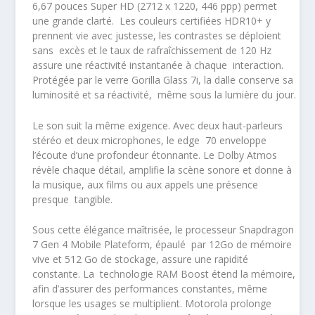
6,67 pouces Super HD
(2712 x 1220, 446 ppp) permet
une grande clarté. Les couleurs certifiées
HDR10+
y
prennent vie avec justesse, les contrastes se déploient
sans excès et le
taux de rafraîchissement de 120 Hz
assure une réactivité instantanée à chaque interaction.
Protégée par le verre Gorilla Glass 7i, la dalle conserve sa
luminosité et sa réactivité, même sous la lumière du jour.
Le son suit la même exigence. Avec
deux haut-parleurs
stéréo et deux microphones
, le edge 70 enveloppe
l’écoute d’une profondeur étonnante. Le
Dolby Atmos
révèle chaque détail, amplifie la scène sonore et donne à
la musique, aux films ou aux appels une présence
presque tangible.
Sous cette élégance maîtrisée, le
processeur Snapdragon
7 Gen 4 Mobile Plateform
, épaulé par
12Go de mémoire
vive et 512 Go de stockage
, assure une rapidité
constante. La technologie
RAM Boost
étend la mémoire,
afin d’assurer des performances constantes, même
lorsque les usages se multiplient. Motorola prolonge