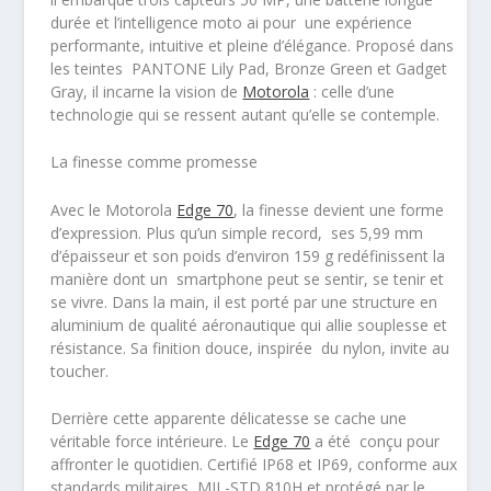
durée et l’intelligence moto ai pour une expérience
performante, intuitive et pleine d’élégance. Proposé dans
les teintes PANTONE Lily Pad, Bronze Green et Gadget
Gray, il incarne la vision de
Motorola
: celle d’une
technologie qui se ressent autant qu’elle se contemple.
La finesse comme promesse
Avec le Motorola
Edge 70
, la finesse devient une forme
d’expression. Plus qu’un simple record,
ses 5,99 mm
d’épaisseur et son poids d’environ 159 g
redéfinissent la
manière dont un smartphone peut se sentir, se tenir et
se vivre. Dans la main, il est porté par une structure en
aluminium de qualité aéronautique qui allie souplesse et
résistance. Sa finition douce, inspirée du nylon, invite au
toucher.
Derrière cette apparente délicatesse se cache une
véritable force intérieure. Le
Edge 70
a été conçu pour
affronter le quotidien.
Certifié IP68 et IP69
, conforme aux
standards militaires
MIL-STD 810H
et protégé par le