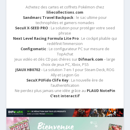
Achetez des cartes et coffrets Pokémon chez
liliecollections.com
Sandmarc Travel Backpack
: le sac ultime pour
technophiles et gamers nomades
SecuX X-SEED PRO
: La solution pour protéger votre seed
phrase
Next Level Racing Formula Lite Pro
: Le cockpit pliable qui
redéfinit l’immersion
Configomatic
: Le configurateur PC sur mesure de
TopAchat
Jeux vidéo et clés CD pas chères sur
Difmark.com
– large
choix de jeux PC, Xbox, PS5
JSAUX HB0702
– La solution 7-en-1 pour Steam Deck, ROG
Ally et Legion Go
SecuX PUFido Clife Key
: La nouvelle ère de
l’authentification
Ne perdez plus jamais une idée grâce au
PLAUD NotePin
C’est interactif