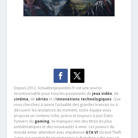
Depuis 2012, Actualitesjeuxvideo.fr est une source
incontournable pour tous les passionnés de
jeux vidéo
, de
cinéma
,
de
séries
et d’
innovations technologiques
. Que
vous cherchiez à suivre l’actualité des grandes licences ou à
découvrir les tendances du moment, notre équipe vous
propose un contenu riche, précis et toujours à jour.Dans
l’univers du
gaming
, ne manquez rien des titres les plus
emblématiques et des nouveautés à venir. Les joueurs du
monde entier attendent avec impatience
GTA VI
(Grand Theft
Auto), qui promet de révolutionner la franchise culte avec un