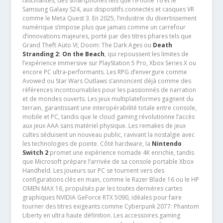
fascinantes, des smartphones tels que l’iPhone 16 et le
Samsung Galaxy S24, aux dispositifs connectés et casques VR
comme le Meta Quest 3. En 2025, l’industrie du divertissement
numérique s’impose plus que jamais comme un carrefour
d’innovations majeures, porté par des titres phares tels que
Grand Theft Auto VI, Doom: The Dark Ages ou
Death
Stranding 2: On the Beach
, qui repoussent les limites de
l’expérience immersive sur PlayStation 5 Pro, Xbox Series X ou
encore PC ultra-performants. Les RPG d’envergure comme
Avowed ou Star Wars Outlaws s’annoncent déjà comme des
références incontournables pour les passionnés de narration
et de mondes ouverts. Les jeux multiplateformes gagnent du
terrain, garantissant une interopérabilité totale entre console,
mobile et PC, tandis que le cloud gaming révolutionne l’accès
aux jeux AAA sans matériel physique. Les remakes de jeux
cultes séduisent un nouveau public, ravivant la nostalgie avec
les technologies de pointe. Côté hardware, la
Nintendo
Switch 2
promet une expérience nomade 4K enrichie, tandis
que Microsoft prépare l’arrivée de sa console portable Xbox
Handheld. Les joueurs sur PC se tournent vers des
configurations clés en main, comme le Razer Blade 16 ou le HP
OMEN MAX 16, propulsés par les toutes dernières cartes
graphiques NVIDIA GeForce RTX 5090, idéales pour faire
tourner des titres exigeants comme Cyberpunk 2077: Phantom
Liberty en ultra haute définition. Les accessoires gaming