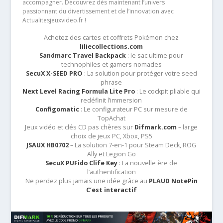
accompagner. Découvrez dès maintenant l’univers
passionnant du divertissement et de l’innovation avec
Actualitesjeuxvideo.fr !
Achetez des cartes et coffrets Pokémon chez
liliecollections.com
Sandmarc Travel Backpack
: le sac ultime pour
technophiles et gamers nomades
SecuX X-SEED PRO
: La solution pour protéger votre seed
phrase
Next Level Racing Formula Lite Pro
: Le cockpit pliable qui
redéfinit l’immersion
Configomatic
: Le configurateur PC sur mesure de
TopAchat
Jeux vidéo et clés CD pas chères sur
Difmark.com
– large
choix de jeux PC, Xbox, PS5
JSAUX HB0702
– La solution 7-en-1 pour Steam Deck, ROG
Ally et Legion Go
SecuX PUFido Clife Key
: La nouvelle ère de
l’authentification
Ne perdez plus jamais une idée grâce au
PLAUD NotePin
C’est interactif