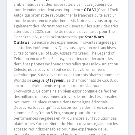
emblématiques et des nouveautés à venir. Les joueurs du
monde entier attendent avec impatience
GTA VI
(Grand Theft
Auto), qui promet de révolutionner la franchise culte avec un
monde ouvert encore plus immersif. Notre site vous propose
également des informations exclusives sur les jeux vidéo très
attendus en 2025, comme de nouvelles aventures pour The
Elder Scrolls VI, des blockbusters tels que
Star Wars
Outlaws
, ou encore des expériences innovantes signées par
les studios indépendants. Que vous soyez fan de franchises
cultes comme Call of Duty, Assassin’s Creed, The Legend of
Zelda ou encore Final Fantasy, ou curieux de découvrir les
dernières pépites indépendantes telles que Hollow Knight ou
Celeste, nous couvrons tout ce qui fait vibrer l’univers
vidéoludique. Suivez avec nous les tournois phares comme les
Worlds de
League of Legends
, les championnats de
CS:GO
, ou
encore les événements e-sport autour de
Valorant
et
Overwatch 2
. Ce domaine en plein essor continue de fédérer
des millions de passionnés à travers le monde. Les consoles
occupent une place centrale dans notre ligne éditoriale.
Découvrez tout ce qu’il faut savoir sur les dernières sorties
comme la PlayStation 5 Pro, conçue pour offrir des
performances inégalées en 4K, ou encore sur l’évolution des
plateformes Xbox et Nintendo. Nous couvrons également les
accessoires indispensables pour une expérience de jeu
optimale : casques gaming, claviers mécaniques, et les