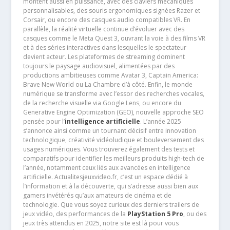
montent aussi en puissance, avec des claviers mécaniques
personnalisables, des souris ergonomiques signées Razer et
Corsair, ou encore des casques audio compatibles VR. En
parallèle, la réalité virtuelle continue d’évoluer avec des
casques comme le Meta Quest 3, ouvrant la voie à des films VR
et à des séries interactives dans lesquelles le spectateur
devient acteur. Les plateformes de streaming dominent
toujours le paysage audiovisuel, alimentées par des
productions ambitieuses comme Avatar 3, Captain America:
Brave New World ou La Chambre d’à côté. Enfin, le monde
numérique se transforme avec l’essor des recherches vocales,
de la recherche visuelle via Google Lens, ou encore du
Generative Engine Optimization (GEO), nouvelle approche SEO
pensée pour l’
intelligence artificielle
. L’année 2025
s’annonce ainsi comme un tournant décisif entre innovation
technologique, créativité vidéoludique et bouleversement des
usages numériques. Vous trouverez également des tests et
comparatifs pour identifier les meilleurs produits high-tech de
l’année, notamment ceux liés aux avancées en intelligence
artificielle. Actualitesjeuxvideo.fr, c’est un espace dédié à
l’information et à la découverte, qui s’adresse aussi bien aux
gamers invétérés qu’aux amateurs de cinéma et de
technologie. Que vous soyez curieux des derniers trailers de
jeux vidéo, des performances de la
PlayStation 5 Pro
, ou des
jeux très attendus en 2025, notre site est là pour vous