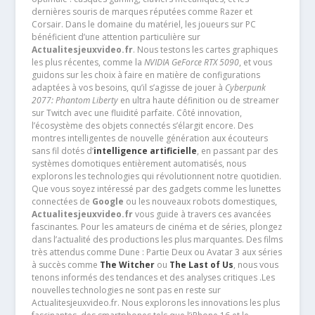
dernières souris de marques réputées comme Razer et
Corsair. Dans le domaine du matériel, les joueurs sur PC
bénéficient d’une attention particulière sur
Actualitesjeuxvideo.fr
. Nous testons les cartes graphiques
les plus récentes, comme la
NVIDIA GeForce RTX 5090
, et vous
guidons sur les choix à faire en matière de configurations
adaptées à vos besoins, qu’il s’agisse de jouer à
Cyberpunk
2077: Phantom Liberty
en ultra haute définition ou de streamer
sur Twitch avec une fluidité parfaite. Côté innovation,
l’écosystème des objets connectés s’élargit encore. Des
montres intelligentes de nouvelle génération aux écouteurs
sans fil dotés d’
intelligence artificielle
, en passant par des
systèmes domotiques entièrement automatisés, nous
explorons les technologies qui révolutionnent notre quotidien.
Que vous soyez intéressé par des gadgets comme les lunettes
connectées de
Google
ou les nouveaux robots domestiques,
Actualitesjeuxvideo.fr
vous guide à travers ces avancées
fascinantes. Pour les amateurs de cinéma et de séries, plongez
dans l’actualité des productions les plus marquantes. Des films
très attendus comme Dune : Partie Deux ou Avatar 3 aux séries
à succès comme
The Witcher
ou
The Last of Us
, nous vous
tenons informés des tendances et des analyses critiques .Les
nouvelles technologies ne sont pas en reste sur
Actualitesjeuxvideo.fr. Nous explorons les innovations les plus