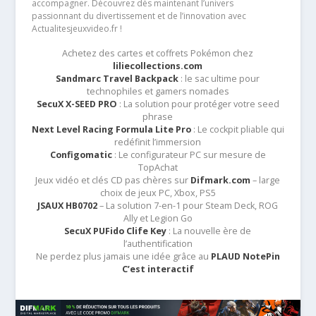
accompagner. Découvrez dès maintenant l’univers
passionnant du divertissement et de l’innovation avec
Actualitesjeuxvideo.fr !
Achetez des cartes et coffrets Pokémon chez
liliecollections.com
Sandmarc Travel Backpack
: le sac ultime pour
technophiles et gamers nomades
SecuX X-SEED PRO
: La solution pour protéger votre seed
phrase
Next Level Racing Formula Lite Pro
: Le cockpit pliable qui
redéfinit l’immersion
Configomatic
: Le configurateur PC sur mesure de
TopAchat
Jeux vidéo et clés CD pas chères sur
Difmark.com
– large
choix de jeux PC, Xbox, PS5
JSAUX HB0702
– La solution 7-en-1 pour Steam Deck, ROG
Ally et Legion Go
SecuX PUFido Clife Key
: La nouvelle ère de
l’authentification
Ne perdez plus jamais une idée grâce au
PLAUD NotePin
C’est interactif