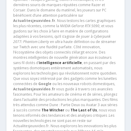
dernières souris de marques réputées comme Razer et
Corsair. Dans le domaine du matériel, les joueurs sur PC
bénéficient d’une attention particulière sur
Actualitesjeuxvideo.fr
. Nous testons les cartes graphiques
les plus récentes, comme la
NVIDIA GeForce RTX 5090
, et vous
guidons sur les choix à faire en matière de configurations
adaptées à vos besoins, qu’il s’agisse de jouer à
Cyberpunk
2077: Phantom Liberty
en ultra haute définition ou de streamer
sur Twitch avec une fluidité parfaite. Côté innovation,
l’écosystème des objets connectés s’élargit encore. Des
montres intelligentes de nouvelle génération aux écouteurs
sans fil dotés d’
intelligence artificielle
, en passant par des
systèmes domotiques entièrement automatisés, nous
explorons les technologies qui révolutionnent notre quotidien.
Que vous soyez intéressé par des gadgets comme les lunettes
connectées de
Google
ou les nouveaux robots domestiques,
Actualitesjeuxvideo.fr
vous guide à travers ces avancées
fascinantes. Pour les amateurs de cinéma et de séries, plongez
dans l’actualité des productions les plus marquantes. Des films
très attendus comme Dune : Partie Deux ou Avatar 3 aux séries
à succès comme
The Witcher
ou
The Last of Us
, nous vous
tenons informés des tendances et des analyses critiques .Les
nouvelles technologies ne sont pas en reste sur
Actualitesjeuxvideo.fr. Nous explorons les innovations les plus