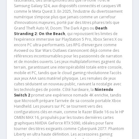
fascinantes, des smartphones tels que l’iPhone 16 et le
Samsung Galaxy S24, aux dispositifs connectés et casques VR
comme le Meta Quest 3. En 2025, l’industrie du divertissement
numérique s’impose plus que jamais comme un carrefour
d’innovations majeures, porté par des titres phares tels que
Grand Theft Auto VI, Doom: The Dark Ages ou
Death
Stranding 2: On the Beach
, qui repoussent les limites de
l’expérience immersive sur PlayStation 5 Pro, Xbox Series X ou
encore PC ultra-performants. Les RPG d’envergure comme
Avowed ou Star Wars Outlaws s’annoncent déjà comme des
références incontournables pour les passionnés de narration
et de mondes ouverts. Les jeux multiplateformes gagnent du
terrain, garantissant une interopérabilité totale entre console,
mobile et PC, tandis que le cloud gaming révolutionne l’accès
aux jeux AAA sans matériel physique. Les remakes de jeux
cultes séduisent un nouveau public, ravivant la nostalgie avec
les technologies de pointe. Côté hardware, la
Nintendo
Switch 2
promet une expérience nomade 4K enrichie, tandis
que Microsoft prépare l’arrivée de sa console portable Xbox
Handheld. Les joueurs sur PC se tournent vers des
configurations clés en main, comme le Razer Blade 16 ou le HP
OMEN MAX 16, propulsés par les toutes dernières cartes
graphiques NVIDIA GeForce RTX 5090, idéales pour faire
tourner des titres exigeants comme Cyberpunk 2077: Phantom
Liberty en ultra haute définition. Les accessoires gaming