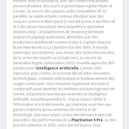
montent aussi en puissance, avec des claviers mécaniques
personnalisables, des souris ergonomiques signées Razer et
Corsair, ou encore des casques audio compatibles VR. En
parallèle, la réalité virtuelle continue d’évoluer avec des
casques comme le Meta Quest 3, ouvrant la voie à des films VR
et à des séries interactives dans lesquelles le spectateur
devient acteur. Les plateformes de streaming dominent
toujours le paysage audiovisuel, alimentées par des
productions ambitieuses comme Avatar 3, Captain America:
Brave New World ou La Chambre d’à côté. Enfin, le monde
numérique se transforme avec l’essor des recherches vocales,
de la recherche visuelle via Google Lens, ou encore du
Generative Engine Optimization (GEO), nouvelle approche SEO
pensée pour l’
intelligence artificielle
. L’année 2025
s’annonce ainsi comme un tournant décisif entre innovation
technologique, créativité vidéoludique et bouleversement des
usages numériques. Vous trouverez également des tests et
comparatifs pour identifier les meilleurs produits high-tech de
l’année, notamment ceux liés aux avancées en intelligence
artificielle. Actualitesjeuxvideo.fr, c’est un espace dédié à
l’information et à la découverte, qui s’adresse aussi bien aux
gamers invétérés qu’aux amateurs de cinéma et de
technologie. Que vous soyez curieux des derniers trailers de
jeux vidéo, des performances de la
PlayStation 5 Pro
, ou des
jeux très attendus en 2025, notre site est là pour vous