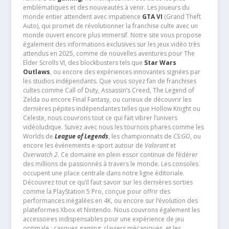
emblématiques et des nouveautés à venir. Les joueurs du
monde entier attendent avec impatience
GTA VI
(Grand Theft
Auto), qui promet de révolutionner la franchise culte avec un
monde ouvert encore plus immersif. Notre site vous propose
également des informations exclusives sur les jeux vidéo très
attendus en 2025, comme de nouvelles aventures pour The
Elder Scrolls VI, des blockbusters tels que
Star Wars
Outlaws
, ou encore des expériences innovantes signées par
les studios indépendants. Que vous soyez fan de franchises
cultes comme Call of Duty, Assassin’s Creed, The Legend of
Zelda ou encore Final Fantasy, ou curieux de découvrir les
dernières pépites indépendantes telles que Hollow Knight ou
Celeste, nous couvrons tout ce qui fait vibrer l’univers
vidéoludique. Suivez avec nous les tournois phares comme les
Worlds de
League of Legends
, les championnats de
CS:GO
, ou
encore les événements e-sport autour de
Valorant
et
Overwatch 2
. Ce domaine en plein essor continue de fédérer
des millions de passionnés à travers le monde. Les consoles
occupent une place centrale dans notre ligne éditoriale.
Découvrez tout ce qu’il faut savoir sur les dernières sorties
comme la PlayStation 5 Pro, conçue pour offrir des
performances inégalées en 4K, ou encore sur l’évolution des
plateformes Xbox et Nintendo. Nous couvrons également les
accessoires indispensables pour une expérience de jeu
optimale : casques gaming, claviers mécaniques, et les