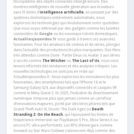
l’écosystème des objets connectés s’élargit encore. Des
montres intelligentes de nouvelle génération aux écouteurs
sans fil dotés d’
intelligence artificielle
, en passant par des
systèmes domotiques entièrement automatisés, nous
explorons les technologies qui révolutionnent notre quotidien.
Que vous soyez intéressé par des gadgets comme les lunettes
connectées de
Google
ou les nouveaux robots domestiques,
Actualitesjeuxvideo.fr
vous guide à travers ces avancées
fascinantes. Pour les amateurs de cinéma et de séries, plongez
dans l’actualité des productions les plus marquantes. Des films
très attendus comme Dune : Partie Deux ou Avatar 3 aux séries
à succès comme
The Witcher
ou
The Last of Us
, nous vous
tenons informés des tendances et des analyses critiques .Les
nouvelles technologies ne sont pas en reste sur
Actualitesjeuxvideo.fr. Nous explorons les innovations les plus
fascinantes, des smartphones tels que l’iPhone 16 et le
Samsung Galaxy S24, aux dispositifs connectés et casques VR
comme le Meta Quest 3. En 2025, l’industrie du divertissement
numérique s’impose plus que jamais comme un carrefour
d’innovations majeures, porté par des titres phares tels que
Grand Theft Auto VI, Doom: The Dark Ages ou
Death
Stranding 2: On the Beach
, qui repoussent les limites de
l’expérience immersive sur PlayStation 5 Pro, Xbox Series X ou
encore PC ultra-performants. Les RPG d’envergure comme
Avowed ou Star Wars Outlaws s’annoncent déjà comme des