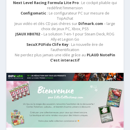
Next Level Racing Formula Lite Pro
: Le cockpit pliable qui
redéfinit l’immersion
Configomatic
: Le configurateur PC sur mesure de
TopAchat
Jeux vidéo et clés CD pas chères sur
Difmark.com
– large
choix de jeux PC, Xbox, PS5
JSAUX HB0702
– La solution 7-en-1 pour Steam Deck, ROG
Ally et Legion Go
SecuX PUFido Clife Key
: La nouvelle ère de
l’authentification
Ne perdez plus jamais une idée grâce au
PLAUD NotePin
C’est interactif