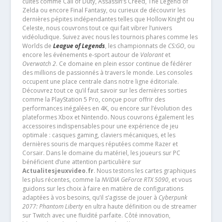
cultes comme Call of Duty, Assassin’s Creed, The Legend of
Zelda ou encore Final Fantasy, ou curieux de découvrir les
dernières pépites indépendantes telles que Hollow Knight ou
Celeste, nous couvrons tout ce qui fait vibrer l’univers
vidéoludique. Suivez avec nous les tournois phares comme les
Worlds de
League of Legends
, les championnats de
CS:GO
, ou
encore les événements e-sport autour de
Valorant
et
Overwatch 2
. Ce domaine en plein essor continue de fédérer
des millions de passionnés à travers le monde. Les consoles
occupent une place centrale dans notre ligne éditoriale.
Découvrez tout ce qu’il faut savoir sur les dernières sorties
comme la PlayStation 5 Pro, conçue pour offrir des
performances inégalées en 4K, ou encore sur l’évolution des
plateformes Xbox et Nintendo. Nous couvrons également les
accessoires indispensables pour une expérience de jeu
optimale : casques gaming, claviers mécaniques, et les
dernières souris de marques réputées comme Razer et
Corsair. Dans le domaine du matériel, les joueurs sur PC
bénéficient d’une attention particulière sur
Actualitesjeuxvideo.fr
. Nous testons les cartes graphiques
les plus récentes, comme la
NVIDIA GeForce RTX 5090
, et vous
guidons sur les choix à faire en matière de configurations
adaptées à vos besoins, qu’il s’agisse de jouer à
Cyberpunk
2077: Phantom Liberty
en ultra haute définition ou de streamer
sur Twitch avec une fluidité parfaite. Côté innovation,