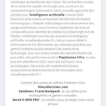
numérique se transforme avec l’essor des recherches vocales,
de la recherche visuelle via Google Lens, ou encore du
Generative Engine Optimization (GEO), nouvelle approche SEO
pensée pour l’
intelligence artificielle
. L’année 2025
s’annonce ainsi comme un tournant décisif entre innovation
technologique, créativité vidéoludique et bouleversement des
usages numériques. Vous trouverez également des tests et
comparatifs pour identifier les meilleurs produits high-tech de
l’année, notamment ceux liés aux avancées en intelligence
artificielle. Actualitesjeuxvideo.fr, c’est un espace dédié à
l’information et à la découverte, qui s’adresse aussi bien aux
gamers invétérés qu’aux amateurs de cinéma et de
technologie. Que vous soyez curieux des derniers trailers de
jeux vidéo, des performances de la
PlayStation 5 Pro
, ou des
jeux très attendus en 2025, notre site est là pour vous
accompagner. Découvrez dès maintenant l’univers
passionnant du divertissement et de l’innovation avec
Actualitesjeuxvideo.fr !
Achetez des cartes et coffrets Pokémon chez
liliecollections.com
Sandmarc Travel Backpack
: le sac ultime pour
technophiles et gamers nomades
SecuX X-SEED PRO
: La solution pour protéger votre seed
phrase