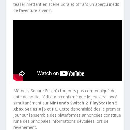
teaser mettant en scène Sora et offrant un aperçu inédit
de l’aventure à venir.
Même si Square Enix n’a toujours pas communiqué de
date de sortie, l’éditeur a confirmé que le jeu sera lancé
simultanément sur
Nintendo Switch 2
,
PlayStation 5
,
Xbox Series X|S
et
PC
. Cette disponibilité dès le premier
jour sur l’ensemble des plateformes annoncées constitue
l’une des principales informations dévoilées lors de
l’événement.