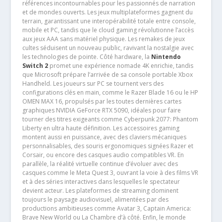
références incontournables pour les passionnés de narration
et de mondes ouverts. Les jeux multiplateformes gagnent du
terrain, garantissant une interopérabilité totale entre console,
mobile et PC, tandis que le cloud gaming révolutionne l’accès
aux jeux AAA sans matériel physique. Les remakes de jeux
cultes séduisent un nouveau public, ravivant la nostalgie avec
les technologies de pointe. Côté hardware, la
Nintendo
Switch 2
promet une expérience nomade 4K enrichie, tandis
que Microsoft prépare l’arrivée de sa console portable Xbox
Handheld. Les joueurs sur PC se tournent vers des
configurations clés en main, comme le Razer Blade 16 ou le HP
OMEN MAX 16, propulsés par les toutes dernières cartes
graphiques NVIDIA GeForce RTX 5090, idéales pour faire
tourner des titres exigeants comme Cyberpunk 2077: Phantom
Liberty en ultra haute définition. Les accessoires gaming
montent aussi en puissance, avec des claviers mécaniques
personnalisables, des souris ergonomiques signées Razer et
Corsair, ou encore des casques audio compatibles VR. En
parallèle, la réalité virtuelle continue d’évoluer avec des
casques comme le Meta Quest 3, ouvrant la voie à des films VR
et à des séries interactives dans lesquelles le spectateur
devient acteur. Les plateformes de streaming dominent
toujours le paysage audiovisuel, alimentées par des
productions ambitieuses comme Avatar 3, Captain America:
Brave New World ou La Chambre d’à côté. Enfin, le monde