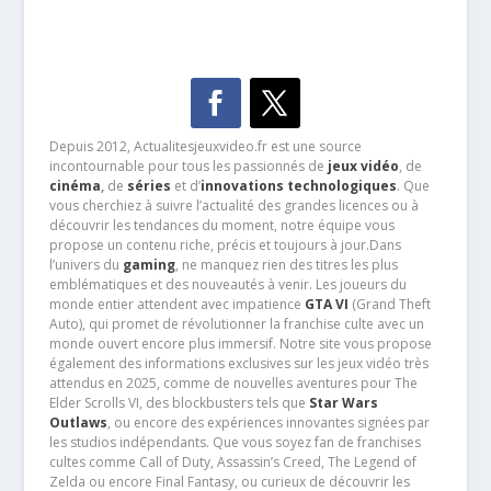
Depuis 2012, Actualitesjeuxvideo.fr est une source
incontournable pour tous les passionnés de
jeux vidéo
, de
cinéma
,
de
séries
et d’
innovations technologiques
. Que
vous cherchiez à suivre l’actualité des grandes licences ou à
découvrir les tendances du moment, notre équipe vous
propose un contenu riche, précis et toujours à jour.Dans
l’univers du
gaming
, ne manquez rien des titres les plus
emblématiques et des nouveautés à venir. Les joueurs du
monde entier attendent avec impatience
GTA VI
(Grand Theft
Auto), qui promet de révolutionner la franchise culte avec un
monde ouvert encore plus immersif. Notre site vous propose
également des informations exclusives sur les jeux vidéo très
attendus en 2025, comme de nouvelles aventures pour The
Elder Scrolls VI, des blockbusters tels que
Star Wars
Outlaws
, ou encore des expériences innovantes signées par
les studios indépendants. Que vous soyez fan de franchises
cultes comme Call of Duty, Assassin’s Creed, The Legend of
Zelda ou encore Final Fantasy, ou curieux de découvrir les