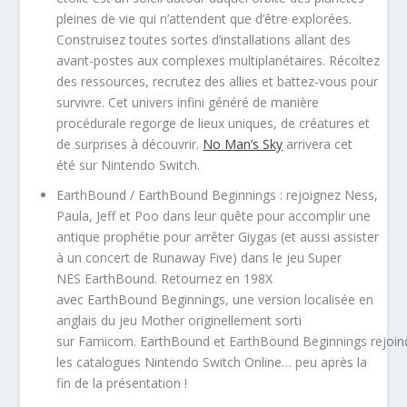
pleines de vie qui n’attendent que d’être explorées.
Construisez toutes sortes d’installations allant des
avant-postes aux complexes multiplanétaires. Récoltez
des ressources, recrutez des allies et battez-vous pour
survivre. Cet univers infini généré de manière
procédurale regorge de lieux uniques, de créatures et
de surprises à découvrir.
No Man’s Sky
arrivera cet
été sur Nintendo Switch.
EarthBound / EarthBound Beginnings : rejoignez Ness,
Paula, Jeff et Poo dans leur quête pour accomplir une
antique prophétie pour arrêter Giygas (et aussi assister
à un concert de Runaway Five) dans le jeu Super
NES EarthBound. Retournez en 198X
avec EarthBound Beginnings, une version localisée en
anglais du jeu Mother originellement sorti
sur Famicom. EarthBound et EarthBound Beginnings rejoin
les catalogues Nintendo Switch Online… peu après la
fin de la présentation !