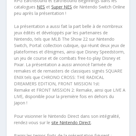
RPG EarthBound et EarthBound Beginnings dans les
catalogues
NES
et
Super NES
de Nintendo Switch Online
peu après la présentation !
La présentation a aussi fait la part belle à de nombreux
jeux édités et développés par les partenaires de
Nintendo, tels que MLB The Show 22 sur Nintendo
Switch, Portal: collection cubique, qui réunit deux jeux de
plateformes et d’énigmes, ainsi que Disney Speedstorm,
un jeu de course et de combats free-to-play Disney et
Pixar. La présentation a aussi annoncé l’arrivée de
remakes et de remasters de classiques signés SQUARE
ENIX tels que CHRONO CROSS: THE RADICAL
DREAMERS EDITION, FRONT MISSION 1st:
Remake et FRONT MISSION 2: Remake, ainsi que LIVE A
LIVE, disponible pour la première fois en dehors du
Japon !
Pour visionner le Nintendo Direct dans son intégralité,
rendez-vous sur le
site Nintendo Direct
.
Parmi les temps forts de la présentation figurent :