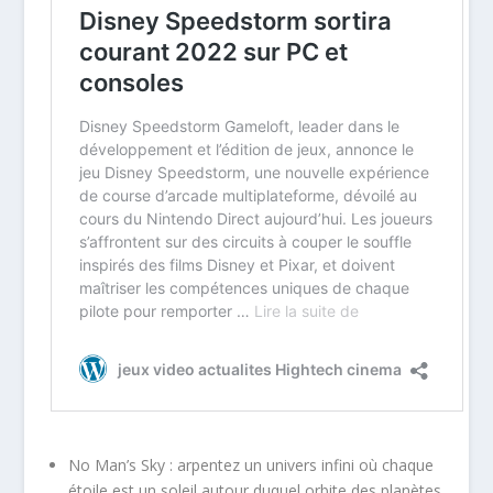
No Man’s Sky : arpentez un univers infini où chaque
étoile est un soleil autour duquel orbite des planètes