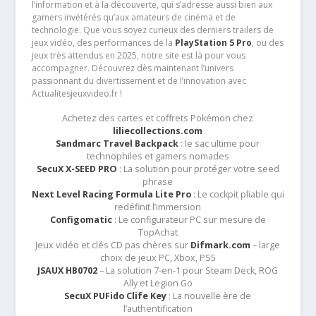
l’information et à la découverte, qui s’adresse aussi bien aux
gamers invétérés qu’aux amateurs de cinéma et de
technologie. Que vous soyez curieux des derniers trailers de
jeux vidéo, des performances de la
PlayStation 5 Pro
, ou des
jeux très attendus en 2025, notre site est là pour vous
accompagner. Découvrez dès maintenant l’univers
passionnant du divertissement et de l’innovation avec
Actualitesjeuxvideo.fr !
Achetez des cartes et coffrets Pokémon chez
liliecollections.com
Sandmarc Travel Backpack
: le sac ultime pour
technophiles et gamers nomades
SecuX X-SEED PRO
: La solution pour protéger votre seed
phrase
Next Level Racing Formula Lite Pro
: Le cockpit pliable qui
redéfinit l’immersion
Configomatic
: Le configurateur PC sur mesure de
TopAchat
Jeux vidéo et clés CD pas chères sur
Difmark.com
– large
choix de jeux PC, Xbox, PS5
JSAUX HB0702
– La solution 7-en-1 pour Steam Deck, ROG
Ally et Legion Go
SecuX PUFido Clife Key
: La nouvelle ère de
l’authentification