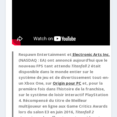
Respawn Entertainment et
Electronic Arts Inc.
(NASDAQ : EA) ont annoncé aujourd’hui que le
nouveau FPS tant attendu
Titanfall 2
était
disponible dans le monde entier sur le
système de jeu et de divertissement tout-en-
un Xbox One, sur
Origin pour PC
et, pour la
première fois dans l’histoire de la franchise,
sur le système de loisir interactif PlayStation
4. Récompensé du titre de Meilleur
multijoueur en ligne aux Game Critics Awards
lors du salon E3 en juin 2016,
Titanfall 2