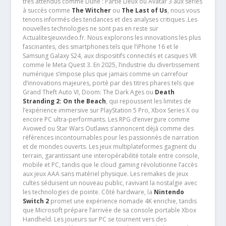
très attendus comme Dune : Partie Deux ou Avatar 3 aux séries
à succès comme
The Witcher
ou
The Last of Us
, nous vous
tenons informés des tendances et des analyses critiques .Les
nouvelles technologies ne sont pas en reste sur
Actualitesjeuxvideo.fr. Nous explorons les innovations les plus
fascinantes, des smartphones tels que l’iPhone 16 et le
Samsung Galaxy S24, aux dispositifs connectés et casques VR
comme le Meta Quest 3. En 2025, l’industrie du divertissement
numérique s’impose plus que jamais comme un carrefour
d’innovations majeures, porté par des titres phares tels que
Grand Theft Auto VI, Doom: The Dark Ages ou
Death
Stranding 2: On the Beach
, qui repoussent les limites de
l’expérience immersive sur PlayStation 5 Pro, Xbox Series X ou
encore PC ultra-performants. Les RPG d’envergure comme
Avowed ou Star Wars Outlaws s’annoncent déjà comme des
références incontournables pour les passionnés de narration
et de mondes ouverts. Les jeux multiplateformes gagnent du
terrain, garantissant une interopérabilité totale entre console,
mobile et PC, tandis que le cloud gaming révolutionne l’accès
aux jeux AAA sans matériel physique. Les remakes de jeux
cultes séduisent un nouveau public, ravivant la nostalgie avec
les technologies de pointe. Côté hardware, la
Nintendo
Switch 2
promet une expérience nomade 4K enrichie, tandis
que Microsoft prépare l’arrivée de sa console portable Xbox
Handheld. Les joueurs sur PC se tournent vers des