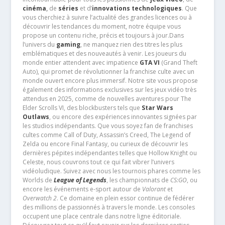
cinéma
,
de
séries
et d’
innovations technologiques
. Que
vous cherchiez à suivre l’actualité des grandes licences ou à
découvrir les tendances du moment, notre équipe vous
propose un contenu riche, précis et toujours à jour.Dans
l’univers du
gaming
, ne manquez rien des titres les plus
emblématiques et des nouveautés à venir. Les joueurs du
monde entier attendent avec impatience
GTA VI
(Grand Theft
Auto), qui promet de révolutionner la franchise culte avec un
monde ouvert encore plus immersif. Notre site vous propose
également des informations exclusives sur les jeux vidéo très
attendus en 2025, comme de nouvelles aventures pour The
Elder Scrolls VI, des blockbusters tels que
Star Wars
Outlaws
, ou encore des expériences innovantes signées par
les studios indépendants. Que vous soyez fan de franchises
cultes comme Call of Duty, Assassin’s Creed, The Legend of
Zelda ou encore Final Fantasy, ou curieux de découvrir les
dernières pépites indépendantes telles que Hollow Knight ou
Celeste, nous couvrons tout ce qui fait vibrer l’univers
vidéoludique. Suivez avec nous les tournois phares comme les
Worlds de
League of Legends
, les championnats de
CS:GO
, ou
encore les événements e-sport autour de
Valorant
et
Overwatch 2
. Ce domaine en plein essor continue de fédérer
des millions de passionnés à travers le monde. Les consoles
occupent une place centrale dans notre ligne éditoriale.