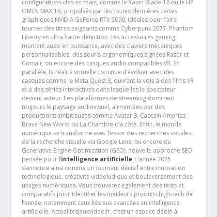
configurations clés en main, comme le Razer Blade 16 ou le HP
OMEN MAX 16, propulsés par les toutes dernières cartes
graphiques NVIDIA GeForce RTX 5090, idéales pour faire
tourner des titres exigeants comme Cyberpunk 2077: Phantom
Liberty en ultra haute définition. Les accessoires gaming
montent aussi en puissance, avec des claviers mécaniques
personnalisables, des souris ergonomiques signées Razer et
Corsair, ou encore des casques audio compatibles VR. En
parallèle, la réalité virtuelle continue d’évoluer avec des
casques comme le Meta Quest 3, ouvrant la voie à des films VR
et à des séries interactives dans lesquelles le spectateur
devient acteur. Les plateformes de streaming dominent
toujours le paysage audiovisuel, alimentées par des
productions ambitieuses comme Avatar 3, Captain America:
Brave New World ou La Chambre d’à côté. Enfin, le monde
numérique se transforme avec l’essor des recherches vocales,
de la recherche visuelle via Google Lens, ou encore du
Generative Engine Optimization (GEO), nouvelle approche SEO
pensée pour l’
intelligence artificielle
. L’année 2025
s’annonce ainsi comme un tournant décisif entre innovation
technologique, créativité vidéoludique et bouleversement des
usages numériques. Vous trouverez également des tests et
comparatifs pour identifier les meilleurs produits high-tech de
l’année, notamment ceux liés aux avancées en intelligence
artificielle. Actualitesjeuxvideo.fr, c’est un espace dédié à