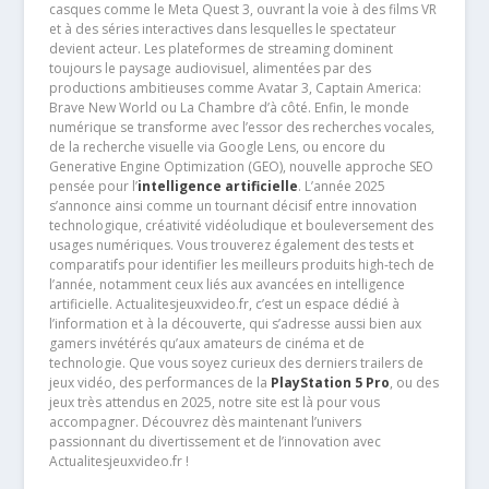
casques comme le Meta Quest 3, ouvrant la voie à des films VR
et à des séries interactives dans lesquelles le spectateur
devient acteur. Les plateformes de streaming dominent
toujours le paysage audiovisuel, alimentées par des
productions ambitieuses comme Avatar 3, Captain America:
Brave New World ou La Chambre d’à côté. Enfin, le monde
numérique se transforme avec l’essor des recherches vocales,
de la recherche visuelle via Google Lens, ou encore du
Generative Engine Optimization (GEO), nouvelle approche SEO
pensée pour l’
intelligence artificielle
. L’année 2025
s’annonce ainsi comme un tournant décisif entre innovation
technologique, créativité vidéoludique et bouleversement des
usages numériques. Vous trouverez également des tests et
comparatifs pour identifier les meilleurs produits high-tech de
l’année, notamment ceux liés aux avancées en intelligence
artificielle. Actualitesjeuxvideo.fr, c’est un espace dédié à
l’information et à la découverte, qui s’adresse aussi bien aux
gamers invétérés qu’aux amateurs de cinéma et de
technologie. Que vous soyez curieux des derniers trailers de
jeux vidéo, des performances de la
PlayStation 5 Pro
, ou des
jeux très attendus en 2025, notre site est là pour vous
accompagner. Découvrez dès maintenant l’univers
passionnant du divertissement et de l’innovation avec
Actualitesjeuxvideo.fr !