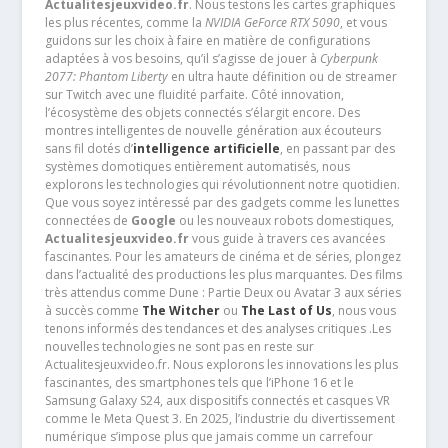
Actualitesjeuxvideo.fr
. Nous testons les cartes graphiques
les plus récentes, comme la
NVIDIA GeForce RTX 5090
, et vous
guidons sur les choix à faire en matière de configurations
adaptées à vos besoins, qu’il s’agisse de jouer à
Cyberpunk
2077: Phantom Liberty
en ultra haute définition ou de streamer
sur Twitch avec une fluidité parfaite. Côté innovation,
l’écosystème des objets connectés s’élargit encore. Des
montres intelligentes de nouvelle génération aux écouteurs
sans fil dotés d’
intelligence artificielle
, en passant par des
systèmes domotiques entièrement automatisés, nous
explorons les technologies qui révolutionnent notre quotidien.
Que vous soyez intéressé par des gadgets comme les lunettes
connectées de
Google
ou les nouveaux robots domestiques,
Actualitesjeuxvideo.fr
vous guide à travers ces avancées
fascinantes. Pour les amateurs de cinéma et de séries, plongez
dans l’actualité des productions les plus marquantes. Des films
très attendus comme Dune : Partie Deux ou Avatar 3 aux séries
à succès comme
The Witcher
ou
The Last of Us
, nous vous
tenons informés des tendances et des analyses critiques .Les
nouvelles technologies ne sont pas en reste sur
Actualitesjeuxvideo.fr. Nous explorons les innovations les plus
fascinantes, des smartphones tels que l’iPhone 16 et le
Samsung Galaxy S24, aux dispositifs connectés et casques VR
comme le Meta Quest 3. En 2025, l’industrie du divertissement
numérique s’impose plus que jamais comme un carrefour