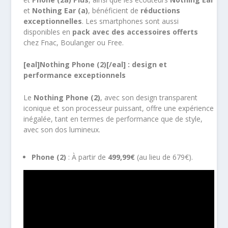
et
Nothing Ear (a)
, bénéficient de
réductions
exceptionnelles
. Les smartphones sont aussi
disponibles en
pack avec des accessoires offerts
chez Fnac, Boulanger ou Free.
[eal]Nothing Phone (2)[/eal] : design et
performance exceptionnels
Le
Nothing Phone (2)
, avec son design transparent
iconique et son processeur puissant, offre une expérience
inégalée, tant en termes de performance que de style,
avec son dos lumineux.
Phone (2)
: À partir de
499,99€
(au lieu de 679€).