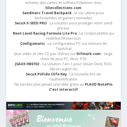
Achetez des cartes et coffrets Pokémon chez
liliecollections.com
Sandmarc Travel Backpack
: le sac ultime pour
technophiles et gamers nomades
SecuX X-SEED PRO
: La solution pour protéger votre seed
phrase
Next Level Racing Formula Lite Pro
: Le cockpit pliable qui
redéfinit l’immersion
Configomatic
: Le configurateur PC sur mesure de
TopAchat
Jeux vidéo et clés CD pas chères sur
Difmark.com
– large
choix de jeux PC, Xbox, PS5
JSAUX HB0702
– La solution 7-en-1 pour Steam Deck, ROG
Ally et Legion Go
SecuX PUFido Clife Key
: La nouvelle ère de
l’authentification
Ne perdez plus jamais une idée grâce au
PLAUD NotePin
C’est interactif