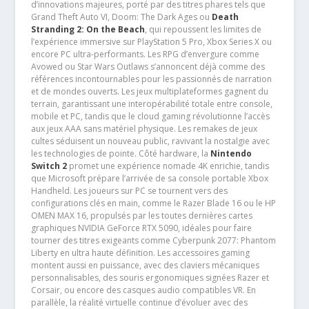
d’innovations majeures, porté par des titres phares tels que
Grand Theft Auto VI, Doom: The Dark Ages ou
Death
Stranding 2: On the Beach
, qui repoussent les limites de
l’expérience immersive sur PlayStation 5 Pro, Xbox Series X ou
encore PC ultra-performants. Les RPG d’envergure comme
Avowed ou Star Wars Outlaws s’annoncent déjà comme des
références incontournables pour les passionnés de narration
et de mondes ouverts. Les jeux multiplateformes gagnent du
terrain, garantissant une interopérabilité totale entre console,
mobile et PC, tandis que le cloud gaming révolutionne l’accès
aux jeux AAA sans matériel physique. Les remakes de jeux
cultes séduisent un nouveau public, ravivant la nostalgie avec
les technologies de pointe. Côté hardware, la
Nintendo
Switch 2
promet une expérience nomade 4K enrichie, tandis
que Microsoft prépare l’arrivée de sa console portable Xbox
Handheld. Les joueurs sur PC se tournent vers des
configurations clés en main, comme le Razer Blade 16 ou le HP
OMEN MAX 16, propulsés par les toutes dernières cartes
graphiques NVIDIA GeForce RTX 5090, idéales pour faire
tourner des titres exigeants comme Cyberpunk 2077: Phantom
Liberty en ultra haute définition. Les accessoires gaming
montent aussi en puissance, avec des claviers mécaniques
personnalisables, des souris ergonomiques signées Razer et
Corsair, ou encore des casques audio compatibles VR. En
parallèle, la réalité virtuelle continue d’évoluer avec des