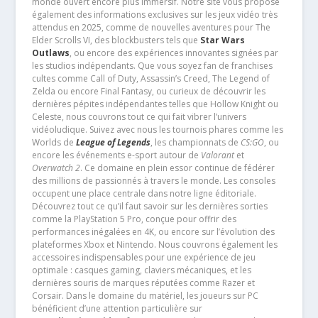
monde ouvert encore plus immersif. Notre site vous propose
également des informations exclusives sur les jeux vidéo très
attendus en 2025, comme de nouvelles aventures pour The
Elder Scrolls VI, des blockbusters tels que
Star Wars
Outlaws
, ou encore des expériences innovantes signées par
les studios indépendants. Que vous soyez fan de franchises
cultes comme Call of Duty, Assassin’s Creed, The Legend of
Zelda ou encore Final Fantasy, ou curieux de découvrir les
dernières pépites indépendantes telles que Hollow Knight ou
Celeste, nous couvrons tout ce qui fait vibrer l’univers
vidéoludique. Suivez avec nous les tournois phares comme les
Worlds de
League of Legends
, les championnats de
CS:GO
, ou
encore les événements e-sport autour de
Valorant
et
Overwatch 2
. Ce domaine en plein essor continue de fédérer
des millions de passionnés à travers le monde. Les consoles
occupent une place centrale dans notre ligne éditoriale.
Découvrez tout ce qu’il faut savoir sur les dernières sorties
comme la PlayStation 5 Pro, conçue pour offrir des
performances inégalées en 4K, ou encore sur l’évolution des
plateformes Xbox et Nintendo. Nous couvrons également les
accessoires indispensables pour une expérience de jeu
optimale : casques gaming, claviers mécaniques, et les
dernières souris de marques réputées comme Razer et
Corsair. Dans le domaine du matériel, les joueurs sur PC
bénéficient d’une attention particulière sur