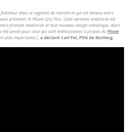
de fraîcheur dans ce segment du marché et qui est devenu notre
us présenter le Phone (2a) Plus. Cette variante améliorée est
améra frontale améliorée et d’un nouveau design métallique. Alors
s a été pensé pour ceux qui sont enthousiastes à propos du
Phone
re plus importantes”
,
a déclaré Carl Pei, PDG de Nothing.