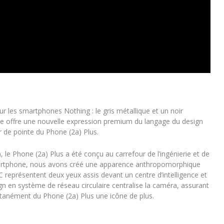
r les smartphones Nothing : le gris métallique et un noir
ique offre une nouvelle expression premium du langage du design
r de pointe du Phone (2a) Plus.
 le Phone (2a) Plus a été conçu au carrefour de l’ingénierie et de
 smartphone, nous avons créé une apparence anthropomorphique
FC représentent deux yeux assis devant un centre d’intelligence et
 en système de réseau circulaire centralise la caméra, assurant
ntanément du Phone (2a) Plus une icône de plus.