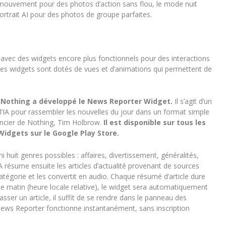
e mouvement pour des photos d’action sans flou, le mode nuit
ortrait AI pour des photos de groupe parfaites.
 avec des widgets encore plus fonctionnels pour des interactions
. Les widgets sont dotés de vues et d’animations qui permettent de
,
Nothing a développé le News Reporter Widget.
Il s’agit d’un
 l’IA pour rassembler les nouvelles du jour dans un format simple
financier de Nothing, Tim Holbrow.
Il est disponible sur tous les
idgets sur le Google Play Store.
 huit genres possibles : affaires, divertissement, généralités,
A résume ensuite les articles d’actualité provenant de sources
atégorie et les convertit en audio. Chaque résumé d’article dure
ue matin (heure locale relative), le widget sera automatiquement
sser un article, il suffit de se rendre dans le panneau des
News Reporter fonctionne instantanément, sans inscription