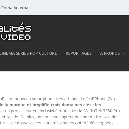
a: Roma Aeterna
CINÉMA SÉRIES POP CULTURE
REPORTAGES
A PROPOS
érieur avec le Phone (2a) Plus
/eal], son nouveau smartphone très attendu. Le [eal]Phone (2a)
e la marque et amplifie trois domaines clés : les
ar un processeur en exclusivité mondiale : le MediaTek 7350 Pro
e et rapide. De plus, un nouveau capteur de caméra frontale de
tar et de nouvelles couleurs métalliques ont été développées