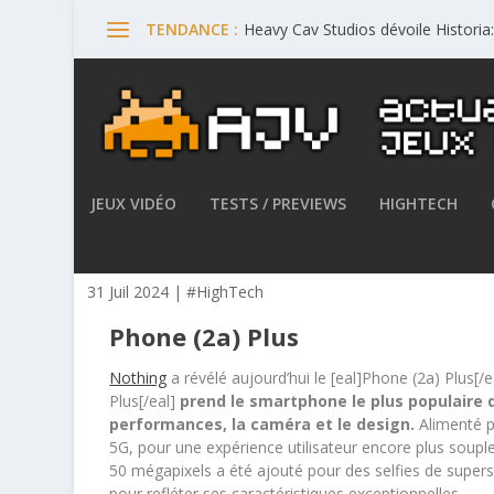
Heavy Cav Studios dévoile Histori
TENDANCE :
JEUX VIDÉO
TESTS / PREVIEWS
HIGHTECH
Nothing passe au niveau sup
31 Juil 2024
|
#HighTech
Phone (2a) Plus
Nothing
a révélé aujourd’hui le [eal]Phone (2a) Plus[
Plus[/eal]
prend le smartphone le plus populaire d
performances, la caméra et le design.
Alimenté p
5G, pour une expérience utilisateur encore plus soupl
50 mégapixels a été ajouté pour des selfies de supers
pour refléter ses caractéristiques exceptionnelles.