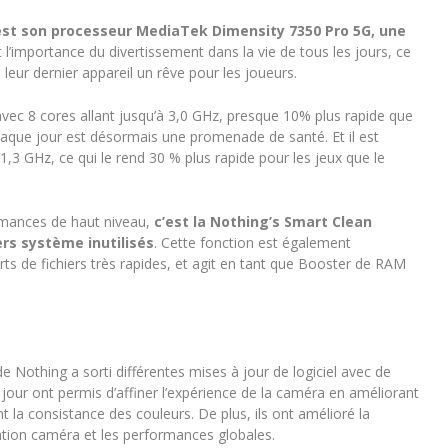
est son processeur MediaTek Dimensity 7350 Pro 5G, une
 l’importance du divertissement dans la vie de tous les jours, ce
leur dernier appareil un rêve pour les joueurs.
ec 8 cores allant jusqu’à 3,0 GHz, presque 10% plus rapide que
chaque jour est désormais une promenade de santé. Et il est
 GHz, ce qui le rend 30 % plus rapide pour les jeux que le
rmances de haut niveau,
c’est la Nothing’s Smart Clean
rs système inutilisés
. Cette fonction est également
s de fichiers très rapides, et agit en tant que Booster de RAM
 Nothing a sorti différentes mises à jour de logiciel avec de
our ont permis d’affiner l’expérience de la caméra en améliorant
nt la consistance des couleurs. De plus, ils ont amélioré la
cation caméra et les performances globales.