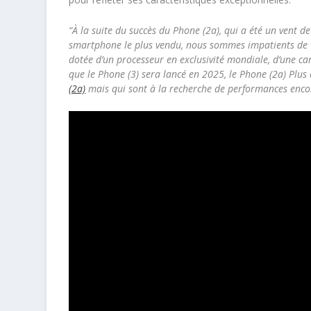
“À la suite du succès du Phone (2a), qui a été un vent 
smartphone le plus vendu, nous sommes impatients de vo
dotée d’un processeur en exclusivité mondiale, d’une c
que le Phone (3) sera lancé en 2025, le Phone (2a) Plu
(2a)
mais qui sont à la recherche de performances enco