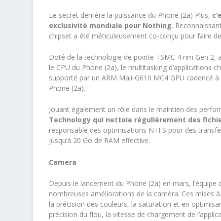
Le secret derrière la puissance du Phone (2a) Plus,
c’
exclusivité mondiale pour Nothing
. Reconnaissant
chipset a été méticuleusement co-conçu pour faire de 
Doté de la technologie de pointe TSMC 4 nm Gen 2, av
le CPU du Phone (2a), le multitasking d’applications 
supporté par un ARM Mali-G610 MC4 GPU cadencé à 1,3
Phone (2a).
Jouant également un rôle dans le maintien des perfo
Technology qui nettoie régulièrement des fichie
responsable des optimisations NTFS pour des transfert
jusqu’à 20 Go de RAM effective.
Camera
Depuis le lancement du Phone (2a) en mars, l’équipe de
nombreuses améliorations de la caméra. Ces mises à j
la précision des couleurs, la saturation et en optimisa
précision du flou, la vitesse de chargement de l’appli