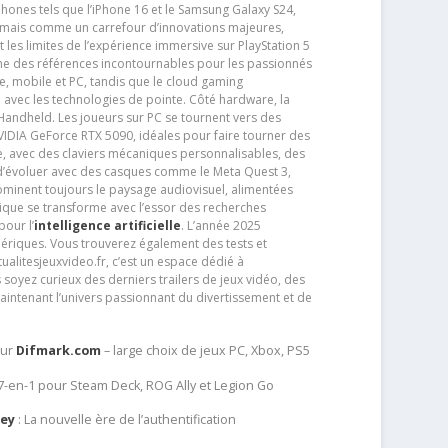
phones tels que l’iPhone 16 et le Samsung Galaxy S24,
jamais comme un carrefour d’innovations majeures,
t les limites de l’expérience immersive sur PlayStation 5
e des références incontournables pour les passionnés
e, mobile et PC, tandis que le cloud gaming
e avec les technologies de pointe. Côté hardware, la
andheld. Les joueurs sur PC se tournent vers des
IDIA GeForce RTX 5090, idéales pour faire tourner des
e, avec des claviers mécaniques personnalisables, des
e d’évoluer avec des casques comme le Meta Quest 3,
dominent toujours le paysage audiovisuel, alimentées
que se transforme avec l’essor des recherches
our l’
intelligence artificielle
. L’année 2025
ériques. Vous trouverez également des tests et
tualitesjeuxvideo.fr, c’est un espace dédié à
soyez curieux des derniers trailers de jeux vidéo, des
aintenant l’univers passionnant du divertissement et de
sur
Difmark.com
– large choix de jeux PC, Xbox, PS5
 7-en-1 pour Steam Deck, ROG Ally et Legion Go
Key
: La nouvelle ère de l’authentification