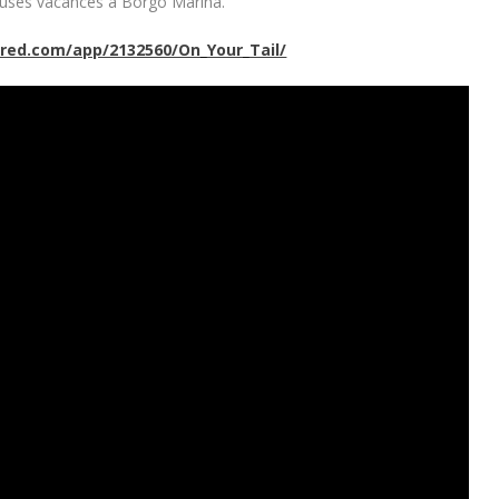
ieuses vacances à Borgo Marina.
red.com/app/2132560/On_Your_Tail/