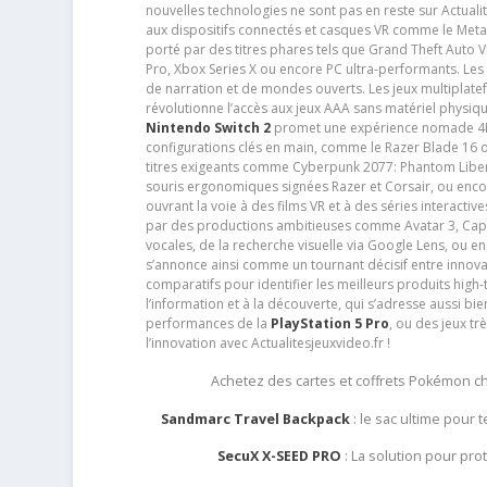
nouvelles technologies ne sont pas en reste sur Actuali
aux dispositifs connectés et casques VR comme le Meta
porté par des titres phares tels que Grand Theft Auto
Pro, Xbox Series X ou encore PC ultra-performants. L
de narration et de mondes ouverts. Les jeux multiplatef
révolutionne l’accès aux jeux AAA sans matériel physiqu
Nintendo Switch 2
promet une expérience nomade 4K e
configurations clés en main, comme le Razer Blade 16 
titres exigeants comme Cyberpunk 2077: Phantom Libert
souris ergonomiques signées Razer et Corsair, ou encor
ouvrant la voie à des films VR et à des séries interact
par des productions ambitieuses comme Avatar 3, Capt
vocales, de la recherche visuelle via Google Lens, ou 
s’annonce ainsi comme un tournant décisif entre innov
comparatifs pour identifier les meilleurs produits high-t
l’information et à la découverte, qui s’adresse aussi b
performances de la
PlayStation 5 Pro
, ou des jeux t
l’innovation avec Actualitesjeuxvideo.fr !
Achetez des cartes et coffrets Pokémon 
Sandmarc Travel Backpack
: le sac ultime pour
SecuX X-SEED PRO
: La solution pour pr