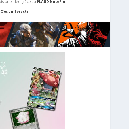
ais une idée grâce au
PLAUD NotePin
C’est interactif