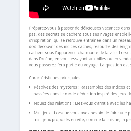
Préparez-vous à passer de délicieuses vacances dans
pas, des secrets se cachent sous ses rivages ensolei
d’inspiration, qui se retrouve entraînée dans un rése
doit découvrir des indices cachés, résoudre des énigm
cachent sous l’apparence charmante de la ville. Lors
dans l’océan, en vous essayant aux billes ou en vend
vous passerez fera partie du voyage. La question est : 
Caractéristiques principales :
Résolvez des mystères : Rassemblez des indices et
passées dans le mode déduction inspiré des jeux de
Nouez des relations : Liez-vous d’amitié avec les ha
Mini jeux : Lorsque vous avez besoin de faire une 
mini-jeux proposés en ville, comme la cuisine, la pê