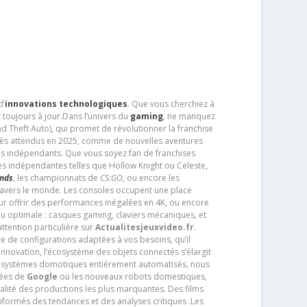
d’
innovations technologiques
. Que vous cherchiez à
 toujours à jour.Dans l’univers du
gaming
, ne manquez
d Theft Auto), qui promet de révolutionner la franchise
très attendus en 2025, comme de nouvelles aventures
os indépendants. Que vous soyez fan de franchises
es indépendantes telles que Hollow Knight ou Celeste,
ends
, les championnats de
CS:GO
, ou encore les
travers le monde. Les consoles occupent une place
pour offrir des performances inégalées en 4K, ou encore
u optimale : casques gaming, claviers mécaniques, et
ttention particulière sur
Actualitesjeuxvideo.fr
.
ère de configurations adaptées à vos besoins, qu’il
 innovation, l’écosystème des objets connectés s’élargit
s systèmes domotiques entièrement automatisés, nous
tées de
Google
ou les nouveaux robots domestiques,
alité des productions les plus marquantes. Des films
nformés des tendances et des analyses critiques .Les