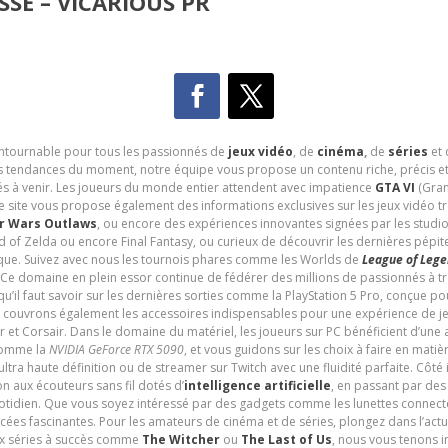
SE – VICARIOUS PR
contournable pour tous les passionnés de
jeux vidéo
, de
cinéma
,
de
séries
et 
les tendances du moment, notre équipe vous propose un contenu riche, précis et
és à venir. Les joueurs du monde entier attendent avec impatience
GTA VI
(Gran
e site vous propose également des informations exclusives sur les jeux vidéo 
r Wars Outlaws
, ou encore des expériences innovantes signées par les studi
d of Zelda ou encore Final Fantasy, ou curieux de découvrir les dernières pépit
udique. Suivez avec nous les tournois phares comme les Worlds de
League of Leg
 Ce domaine en plein essor continue de fédérer des millions de passionnés à 
 qu’il faut savoir sur les dernières sorties comme la PlayStation 5 Pro, conçue 
s couvrons également les accessoires indispensables pour une expérience de je
t Corsair. Dans le domaine du matériel, les joueurs sur PC bénéficient d’une a
 comme la
NVIDIA GeForce RTX 5090
, et vous guidons sur les choix à faire en mati
ltra haute définition ou de streamer sur Twitch avec une fluidité parfaite. Côté
n aux écouteurs sans fil dotés d’
intelligence artificielle
, en passant par de
uotidien. Que vous soyez intéressé par des gadgets comme les lunettes connec
cées fascinantes. Pour les amateurs de cinéma et de séries, plongez dans l’actu
ux séries à succès comme
The Witcher
ou
The Last of Us
, nous vous tenons i