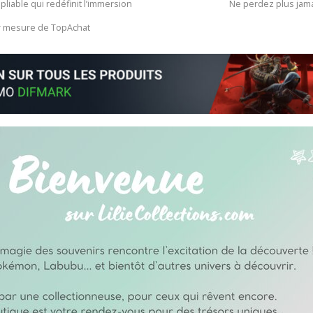
 pliable qui redéfinit l’immersion
Ne perdez plus jam
ur mesure de TopAchat