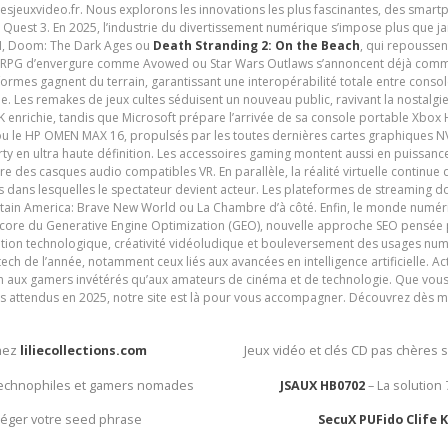
tesjeuxvideo.fr. Nous explorons les innovations les plus fascinantes, des smart
 Quest 3. En 2025, l’industrie du divertissement numérique s’impose plus que 
 VI, Doom: The Dark Ages ou
Death Stranding 2: On the Beach
, qui repoussen
es RPG d’envergure comme Avowed ou Star Wars Outlaws s’annoncent déjà comm
ormes gagnent du terrain, garantissant une interopérabilité totale entre consol
e. Les remakes de jeux cultes séduisent un nouveau public, ravivant la nostalgi
nrichie, tandis que Microsoft prépare l’arrivée de sa console portable Xbox H
ou le HP OMEN MAX 16, propulsés par les toutes dernières cartes graphiques NV
y en ultra haute définition. Les accessoires gaming montent aussi en puissanc
e des casques audio compatibles VR. En parallèle, la réalité virtuelle continu
ives dans lesquelles le spectateur devient acteur. Les plateformes de streaming 
ain America: Brave New World ou La Chambre d’à côté. Enfin, le monde numéri
encore du Generative Engine Optimization (GEO), nouvelle approche SEO pensée p
ation technologique, créativité vidéoludique et bouleversement des usages num
ech de l’année, notamment ceux liés aux avancées en intelligence artificielle. Ac
ien aux gamers invétérés qu’aux amateurs de cinéma et de technologie. Que vous 
rès attendus en 2025, notre site est là pour vous accompagner. Découvrez dès m
chez
liliecollections.com
Jeux vidéo et clés CD pas chères 
 technophiles et gamers nomades
JSAUX HB0702
– La solution
otéger votre seed phrase
SecuX PUFido Clife 