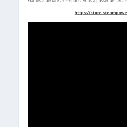
Games a déclaré : « Préparez-vous à passer de délic
https://store.steampowe