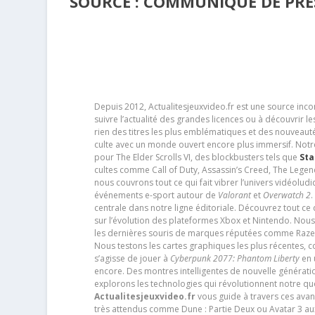
SOURCE : COMMUNIQUE DE PRES
Depuis 2012, Actualitesjeuxvideo.fr est une source in
suivre l’actualité des grandes licences ou à découvrir 
rien des titres les plus emblématiques et des nouveaut
culte avec un monde ouvert encore plus immersif. Notr
pour The Elder Scrolls VI, des blockbusters tels que
Sta
cultes comme Call of Duty, Assassin’s Creed, The Legen
nous couvrons tout ce qui fait vibrer l’univers vidéol
événements e-sport autour de
Valorant
et
Overwatch 2
.
centrale dans notre ligne éditoriale. Découvrez tout ce
sur l’évolution des plateformes Xbox et Nintendo. Nou
les dernières souris de marques réputées comme Razer e
Nous testons les cartes graphiques les plus récentes,
s’agisse de jouer à
Cyberpunk 2077: Phantom Liberty
en u
encore. Des montres intelligentes de nouvelle génératio
explorons les technologies qui révolutionnent notre q
Actualitesjeuxvideo.fr
vous guide à travers ces avan
très attendus comme Dune : Partie Deux ou Avatar 3 a