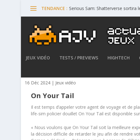
Serious Sam: Shatterverse sortira 
TENDANCE :
JEUX VIDÉO
TESTS / PREVIEWS
HIGHTECH
On Your Tail est disponible 
16 Déc 2024
|
Jeux vidéo
On Your Tail
Il est temps d’appeler votre agent de voyage et de pla
life-sim policier douillet On Your Tail est disponible s
« Nous voulons que On Your Tail soit la meilleure exp
la décision difficile de retarder le jeu afin de rendr