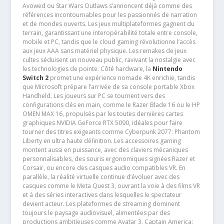
Avowed ou Star Wars Outlaws s’annoncent déjà comme des
références incontournables pour les passionnés de narration
et de mondes ouverts. Les jeux multiplateformes gagnent du
terrain, garantissant une interopérabilité totale entre console,
mobile et PC, tandis que le cloud gaming révolutionne l’accès
aux jeux AAA sans matériel physique. Les remakes de jeux
cultes séduisent un nouveau public, ravivant la nostalgie avec
les technologies de pointe. Côté hardware, la
Nintendo
Switch 2
promet une expérience nomade 4K enrichie, tandis
que Microsoft prépare l’arrivée de sa console portable Xbox
Handheld. Les joueurs sur PC se tournent vers des
configurations clés en main, comme le Razer Blade 16 ou le HP
OMEN MAX 16, propulsés par les toutes dernières cartes
graphiques NVIDIA GeForce RTX 5090, idéales pour faire
tourner des titres exigeants comme Cyberpunk 2077: Phantom
Liberty en ultra haute définition. Les accessoires gaming
montent aussi en puissance, avec des claviers mécaniques
personnalisables, des souris ergonomiques signées Razer et
Corsair, ou encore des casques audio compatibles VR. En
parallèle, la réalité virtuelle continue d’évoluer avec des
casques comme le Meta Quest 3, ouvrant la voie à des films VR
et à des séries interactives dans lesquelles le spectateur
devient acteur. Les plateformes de streaming dominent
toujours le paysage audiovisuel, alimentées par des
productions ambitieuses comme Avatar 3, Captain America: