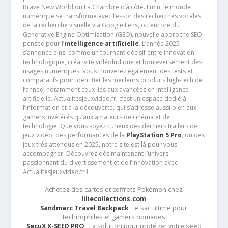
Brave New World ou La Chambre d’à côté. Enfin, le monde
numérique se transforme avec l’essor des recherches vocales,
de la recherche visuelle via Google Lens, ou encore du
Generative Engine Optimization (GEO), nouvelle approche SEO
pensée pour l’
intelligence artificielle
. L’année 2025
s’annonce ainsi comme un tournant décisif entre innovation
technologique, créativité vidéoludique et bouleversement des
usages numériques. Vous trouverez également des tests et
comparatifs pour identifier les meilleurs produits high-tech de
l’année, notamment ceux liés aux avancées en intelligence
artificielle. Actualitesjeuxvideo.fr, c’est un espace dédié à
l’information et à la découverte, qui s’adresse aussi bien aux
gamers invétérés qu’aux amateurs de cinéma et de
technologie. Que vous soyez curieux des derniers trailers de
jeux vidéo, des performances de la
PlayStation 5 Pro
, ou des
jeux très attendus en 2025, notre site est là pour vous
accompagner. Découvrez dès maintenant l’univers
passionnant du divertissement et de l’innovation avec
Actualitesjeuxvideo.fr !
Achetez des cartes et coffrets Pokémon chez
liliecollections.com
Sandmarc Travel Backpack
: le sac ultime pour
technophiles et gamers nomades
SecuX X-SEED PRO
: La solution pour protéger votre seed