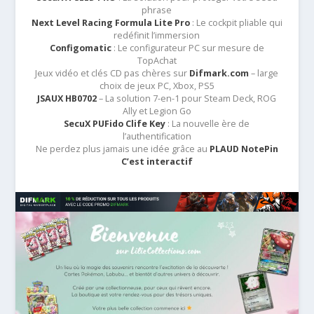
phrase
Next Level Racing Formula Lite Pro
: Le cockpit pliable qui
redéfinit l’immersion
Configomatic
: Le configurateur PC sur mesure de
TopAchat
Jeux vidéo et clés CD pas chères sur
Difmark.com
– large
choix de jeux PC, Xbox, PS5
JSAUX HB0702
– La solution 7-en-1 pour Steam Deck, ROG
Ally et Legion Go
SecuX PUFido Clife Key
: La nouvelle ère de
l’authentification
Ne perdez plus jamais une idée grâce au
PLAUD NotePin
C’est interactif