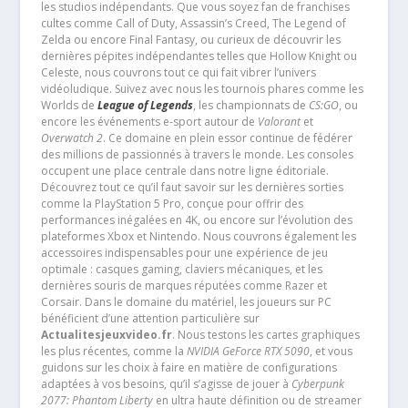
les studios indépendants. Que vous soyez fan de franchises
cultes comme Call of Duty, Assassin’s Creed, The Legend of
Zelda ou encore Final Fantasy, ou curieux de découvrir les
dernières pépites indépendantes telles que Hollow Knight ou
Celeste, nous couvrons tout ce qui fait vibrer l’univers
vidéoludique. Suivez avec nous les tournois phares comme les
Worlds de
League of Legends
, les championnats de
CS:GO
, ou
encore les événements e-sport autour de
Valorant
et
Overwatch 2
. Ce domaine en plein essor continue de fédérer
des millions de passionnés à travers le monde. Les consoles
occupent une place centrale dans notre ligne éditoriale.
Découvrez tout ce qu’il faut savoir sur les dernières sorties
comme la PlayStation 5 Pro, conçue pour offrir des
performances inégalées en 4K, ou encore sur l’évolution des
plateformes Xbox et Nintendo. Nous couvrons également les
accessoires indispensables pour une expérience de jeu
optimale : casques gaming, claviers mécaniques, et les
dernières souris de marques réputées comme Razer et
Corsair. Dans le domaine du matériel, les joueurs sur PC
bénéficient d’une attention particulière sur
Actualitesjeuxvideo.fr
. Nous testons les cartes graphiques
les plus récentes, comme la
NVIDIA GeForce RTX 5090
, et vous
guidons sur les choix à faire en matière de configurations
adaptées à vos besoins, qu’il s’agisse de jouer à
Cyberpunk
2077: Phantom Liberty
en ultra haute définition ou de streamer