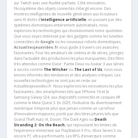
sur Twitch avec une fluidité parfaite. Côté innovation,
l’écosystème des objets connectés s’élargit encore. Des
montres intelligentes de nouvelle génération aux écouteurs
sans fil dotés d’
intelligence artificielle
, en passant par des
systèmes domotiques entièrement automatisés, nous
explorons les technologies qui révolutionnent notre quotidien.
Que vous soyez intéressé par des gadgets comme les lunettes
connectées de
Google
ou les nouveaux robots domestiques,
Actualitesjeuxvideo.fr
vous guide à travers ces avancées
fascinantes. Pour les amateurs de cinéma et de séries, plongez
dans l’actualité des productions les plus marquantes. Des films
très attendus comme Dune : Partie Deux ou Avatar 3 aux séries
à succès comme
The Witcher
ou
The Last of Us
, nous vous
tenons informés des tendances et des analyses critiques .Les
nouvelles technologies ne sont pas en reste sur
Actualitesjeuxvideo.fr. Nous explorons les innovations les plus
fascinantes, des smartphones tels que l’iPhone 16 et le
Samsung Galaxy S24, aux dispositifs connectés et casques VR
comme le Meta Quest 3. En 2025, l’industrie du divertissement
numérique s’impose plus que jamais comme un carrefour
d’innovations majeures, porté par des titres phares tels que
Grand Theft Auto VI, Doom: The Dark Ages ou
Death
Stranding 2: On the Beach
, qui repoussent les limites de
l’expérience immersive sur PlayStation 5 Pro, Xbox Series X ou
encore PC ultra-performants. Les RPG d’envergure comme