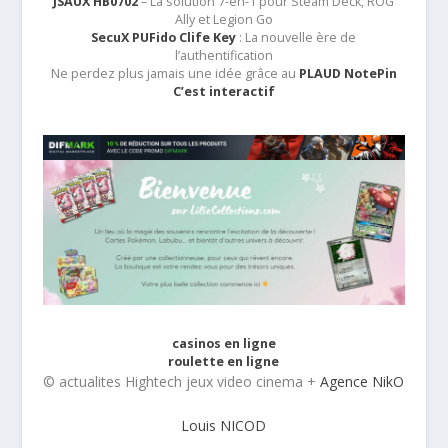
JSAUX HB0702
– La solution 7-en-1 pour Steam Deck, ROG
Ally et Legion Go
SecuX PUFido Clife Key
: La nouvelle ère de
l’authentification
Ne perdez plus jamais une idée grâce au
PLAUD NotePin
C’est interactif
casinos en ligne
roulette en ligne
© actualites Hightech jeux video cinema +
Agence NikO
Louis NICOD