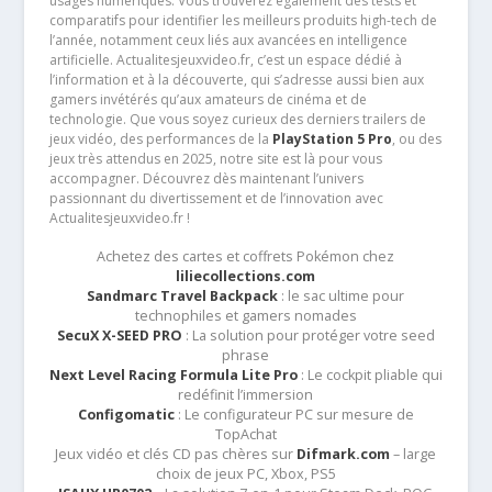
usages numériques. Vous trouverez également des tests et
comparatifs pour identifier les meilleurs produits high-tech de
l’année, notamment ceux liés aux avancées en intelligence
artificielle. Actualitesjeuxvideo.fr, c’est un espace dédié à
l’information et à la découverte, qui s’adresse aussi bien aux
gamers invétérés qu’aux amateurs de cinéma et de
technologie. Que vous soyez curieux des derniers trailers de
jeux vidéo, des performances de la
PlayStation 5 Pro
, ou des
jeux très attendus en 2025, notre site est là pour vous
accompagner. Découvrez dès maintenant l’univers
passionnant du divertissement et de l’innovation avec
Actualitesjeuxvideo.fr !
Achetez des cartes et coffrets Pokémon chez
liliecollections.com
Sandmarc Travel Backpack
: le sac ultime pour
technophiles et gamers nomades
SecuX X-SEED PRO
: La solution pour protéger votre seed
phrase
Next Level Racing Formula Lite Pro
: Le cockpit pliable qui
redéfinit l’immersion
Configomatic
: Le configurateur PC sur mesure de
TopAchat
Jeux vidéo et clés CD pas chères sur
Difmark.com
– large
choix de jeux PC, Xbox, PS5