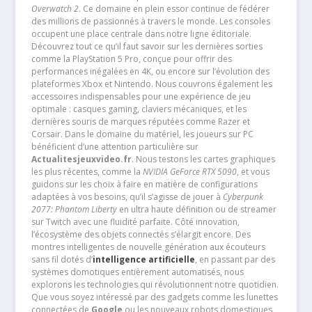
Overwatch 2
. Ce domaine en plein essor continue de fédérer
des millions de passionnés à travers le monde. Les consoles
occupent une place centrale dans notre ligne éditoriale.
Découvrez tout ce qu’il faut savoir sur les dernières sorties
comme la PlayStation 5 Pro, conçue pour offrir des
performances inégalées en 4K, ou encore sur l’évolution des
plateformes Xbox et Nintendo. Nous couvrons également les
accessoires indispensables pour une expérience de jeu
optimale : casques gaming, claviers mécaniques, et les
dernières souris de marques réputées comme Razer et
Corsair. Dans le domaine du matériel, les joueurs sur PC
bénéficient d’une attention particulière sur
Actualitesjeuxvideo.fr
. Nous testons les cartes graphiques
les plus récentes, comme la
NVIDIA GeForce RTX 5090
, et vous
guidons sur les choix à faire en matière de configurations
adaptées à vos besoins, qu’il s’agisse de jouer à
Cyberpunk
2077: Phantom Liberty
en ultra haute définition ou de streamer
sur Twitch avec une fluidité parfaite. Côté innovation,
l’écosystème des objets connectés s’élargit encore. Des
montres intelligentes de nouvelle génération aux écouteurs
sans fil dotés d’
intelligence artificielle
, en passant par des
systèmes domotiques entièrement automatisés, nous
explorons les technologies qui révolutionnent notre quotidien.
Que vous soyez intéressé par des gadgets comme les lunettes
connectées de
Google
ou les nouveaux robots domestiques,