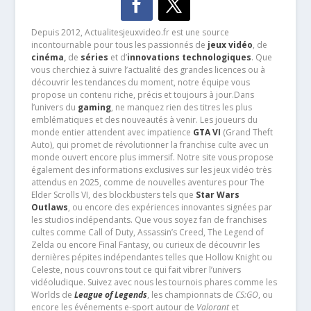
Depuis 2012, Actualitesjeuxvideo.fr est une source
incontournable pour tous les passionnés de
jeux vidéo
, de
cinéma
,
de
séries
et d’
innovations technologiques
. Que
vous cherchiez à suivre l’actualité des grandes licences ou à
découvrir les tendances du moment, notre équipe vous
propose un contenu riche, précis et toujours à jour.Dans
l’univers du
gaming
, ne manquez rien des titres les plus
emblématiques et des nouveautés à venir. Les joueurs du
monde entier attendent avec impatience
GTA VI
(Grand Theft
Auto), qui promet de révolutionner la franchise culte avec un
monde ouvert encore plus immersif. Notre site vous propose
également des informations exclusives sur les jeux vidéo très
attendus en 2025, comme de nouvelles aventures pour The
Elder Scrolls VI, des blockbusters tels que
Star Wars
Outlaws
, ou encore des expériences innovantes signées par
les studios indépendants. Que vous soyez fan de franchises
cultes comme Call of Duty, Assassin’s Creed, The Legend of
Zelda ou encore Final Fantasy, ou curieux de découvrir les
dernières pépites indépendantes telles que Hollow Knight ou
Celeste, nous couvrons tout ce qui fait vibrer l’univers
vidéoludique. Suivez avec nous les tournois phares comme les
Worlds de
League of Legends
, les championnats de
CS:GO
, ou
encore les événements e-sport autour de
Valorant
et