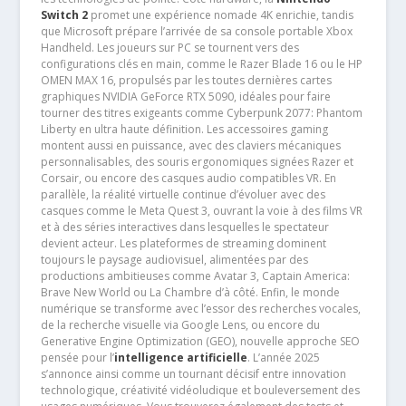
Switch 2
promet une expérience nomade 4K enrichie, tandis
que Microsoft prépare l’arrivée de sa console portable Xbox
Handheld. Les joueurs sur PC se tournent vers des
configurations clés en main, comme le Razer Blade 16 ou le HP
OMEN MAX 16, propulsés par les toutes dernières cartes
graphiques NVIDIA GeForce RTX 5090, idéales pour faire
tourner des titres exigeants comme Cyberpunk 2077: Phantom
Liberty en ultra haute définition. Les accessoires gaming
montent aussi en puissance, avec des claviers mécaniques
personnalisables, des souris ergonomiques signées Razer et
Corsair, ou encore des casques audio compatibles VR. En
parallèle, la réalité virtuelle continue d’évoluer avec des
casques comme le Meta Quest 3, ouvrant la voie à des films VR
et à des séries interactives dans lesquelles le spectateur
devient acteur. Les plateformes de streaming dominent
toujours le paysage audiovisuel, alimentées par des
productions ambitieuses comme Avatar 3, Captain America:
Brave New World ou La Chambre d’à côté. Enfin, le monde
numérique se transforme avec l’essor des recherches vocales,
de la recherche visuelle via Google Lens, ou encore du
Generative Engine Optimization (GEO), nouvelle approche SEO
pensée pour l’
intelligence artificielle
. L’année 2025
s’annonce ainsi comme un tournant décisif entre innovation
technologique, créativité vidéoludique et bouleversement des