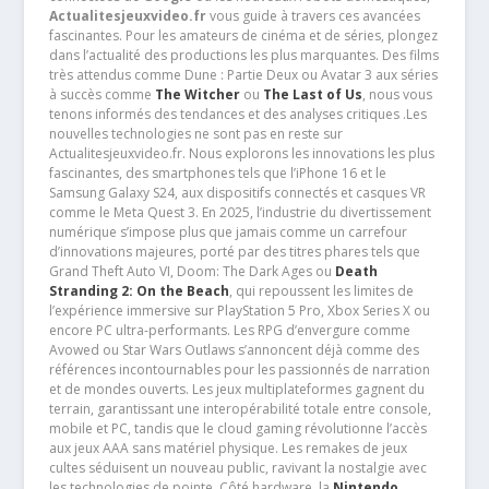
Actualitesjeuxvideo.fr
vous guide à travers ces avancées
fascinantes. Pour les amateurs de cinéma et de séries, plongez
dans l’actualité des productions les plus marquantes. Des films
très attendus comme Dune : Partie Deux ou Avatar 3 aux séries
à succès comme
The Witcher
ou
The Last of Us
, nous vous
tenons informés des tendances et des analyses critiques .Les
nouvelles technologies ne sont pas en reste sur
Actualitesjeuxvideo.fr. Nous explorons les innovations les plus
fascinantes, des smartphones tels que l’iPhone 16 et le
Samsung Galaxy S24, aux dispositifs connectés et casques VR
comme le Meta Quest 3. En 2025, l’industrie du divertissement
numérique s’impose plus que jamais comme un carrefour
d’innovations majeures, porté par des titres phares tels que
Grand Theft Auto VI, Doom: The Dark Ages ou
Death
Stranding 2: On the Beach
, qui repoussent les limites de
l’expérience immersive sur PlayStation 5 Pro, Xbox Series X ou
encore PC ultra-performants. Les RPG d’envergure comme
Avowed ou Star Wars Outlaws s’annoncent déjà comme des
références incontournables pour les passionnés de narration
et de mondes ouverts. Les jeux multiplateformes gagnent du
terrain, garantissant une interopérabilité totale entre console,
mobile et PC, tandis que le cloud gaming révolutionne l’accès
aux jeux AAA sans matériel physique. Les remakes de jeux
cultes séduisent un nouveau public, ravivant la nostalgie avec
les technologies de pointe. Côté hardware, la
Nintendo