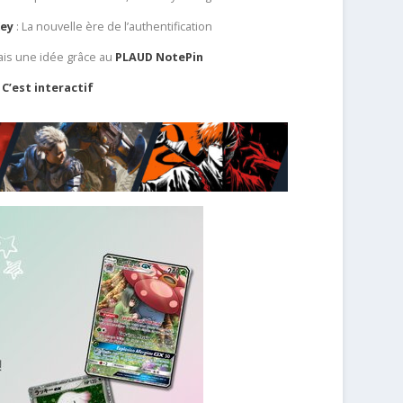
Key
: La nouvelle ère de l’authentification
ais une idée grâce au
PLAUD NotePin
C’est interactif