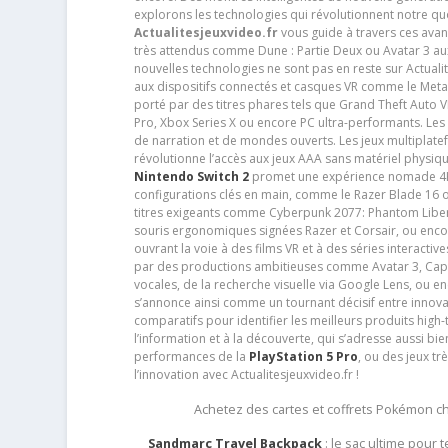
explorons les technologies qui révolutionnent notre q
Actualitesjeuxvideo.fr
vous guide à travers ces avan
très attendus comme Dune : Partie Deux ou Avatar 3 a
nouvelles technologies ne sont pas en reste sur Actuali
aux dispositifs connectés et casques VR comme le Meta
porté par des titres phares tels que Grand Theft Auto
Pro, Xbox Series X ou encore PC ultra-performants. L
de narration et de mondes ouverts. Les jeux multiplatef
révolutionne l’accès aux jeux AAA sans matériel physiqu
Nintendo Switch 2
promet une expérience nomade 4K e
configurations clés en main, comme le Razer Blade 16 
titres exigeants comme Cyberpunk 2077: Phantom Libert
souris ergonomiques signées Razer et Corsair, ou encor
ouvrant la voie à des films VR et à des séries interact
par des productions ambitieuses comme Avatar 3, Capt
vocales, de la recherche visuelle via Google Lens, ou 
s’annonce ainsi comme un tournant décisif entre innov
comparatifs pour identifier les meilleurs produits high-t
l’information et à la découverte, qui s’adresse aussi b
performances de la
PlayStation 5 Pro
, ou des jeux t
l’innovation avec Actualitesjeuxvideo.fr !
Achetez des cartes et coffrets Pokémon 
Sandmarc Travel Backpack
: le sac ultime pour