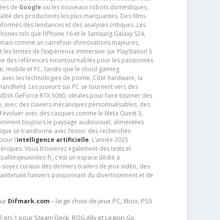
tées de
Google
ou les nouveaux robots domestiques,
alité des productions les plus marquantes. Des films
nformés des tendances et des analyses critiques .Les
phones tels que l’iPhone 16 et le Samsung Galaxy S24,
jamais comme un carrefour d’innovations majeures,
t les limites de l’expérience immersive sur PlayStation 5
e des références incontournables pour les passionnés
e, mobile et PC, tandis que le cloud gaming
e avec les technologies de pointe. Côté hardware, la
andheld. Les joueurs sur PC se tournent vers des
IDIA GeForce RTX 5090, idéales pour faire tourner des
e, avec des claviers mécaniques personnalisables, des
e d’évoluer avec des casques comme le Meta Quest 3,
dominent toujours le paysage audiovisuel, alimentées
que se transforme avec l’essor des recherches
our l’
intelligence artificielle
. L’année 2025
ériques. Vous trouverez également des tests et
tualitesjeuxvideo.fr, c’est un espace dédié à
soyez curieux des derniers trailers de jeux vidéo, des
aintenant l’univers passionnant du divertissement et de
sur
Difmark.com
– large choix de jeux PC, Xbox, PS5
 7-en-1 pour Steam Deck, ROG Ally et Legion Go