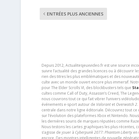
ENTRÉES PLUS ANCIENNES
Depuis 2012, Actualitesjeuxvideo.fr est une source in
suivre l’actualité des grandes licences ou à découvrir 
rien des titres les plus emblématiques et des nouveaut
culte avec un monde ouvert encore plus immersif. Notr
pour The Elder Scrolls VI, des blockbusters tels que
Sta
cultes comme Call of Duty, Assassin’s Creed, The Legen
nous couvrons tout ce qui fait vibrer l’univers vidéol
événements e-sport autour de
Valorant
et
Overwatch 2
.
centrale dans notre ligne éditoriale. Découvrez tout ce
sur l’évolution des plateformes Xbox et Nintendo. Nou
les dernières souris de marques réputées comme Razer e
Nous testons les cartes graphiques les plus récentes,
s’agisse de jouer à
Cyberpunk 2077: Phantom Liberty
en u
encore. Des montres intelligentes de nouvelle génératio