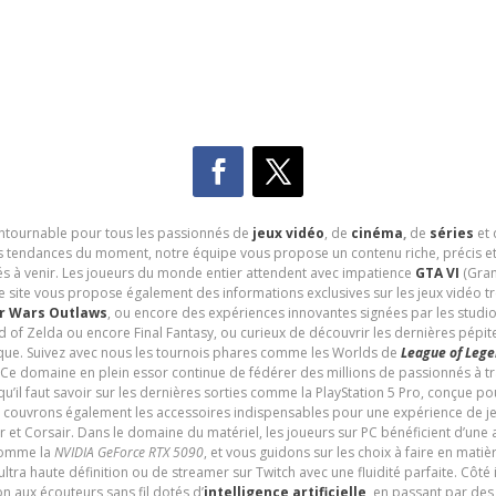
contournable pour tous les passionnés de
jeux vidéo
, de
cinéma
,
de
séries
et 
les tendances du moment, notre équipe vous propose un contenu riche, précis et
és à venir. Les joueurs du monde entier attendent avec impatience
GTA VI
(Gran
e site vous propose également des informations exclusives sur les jeux vidéo 
r Wars Outlaws
, ou encore des expériences innovantes signées par les studi
d of Zelda ou encore Final Fantasy, ou curieux de découvrir les dernières pépit
udique. Suivez avec nous les tournois phares comme les Worlds de
League of Leg
 Ce domaine en plein essor continue de fédérer des millions de passionnés à 
 qu’il faut savoir sur les dernières sorties comme la PlayStation 5 Pro, conçue 
s couvrons également les accessoires indispensables pour une expérience de je
t Corsair. Dans le domaine du matériel, les joueurs sur PC bénéficient d’une a
 comme la
NVIDIA GeForce RTX 5090
, et vous guidons sur les choix à faire en mati
ltra haute définition ou de streamer sur Twitch avec une fluidité parfaite. Côté
n aux écouteurs sans fil dotés d’
intelligence artificielle
, en passant par de