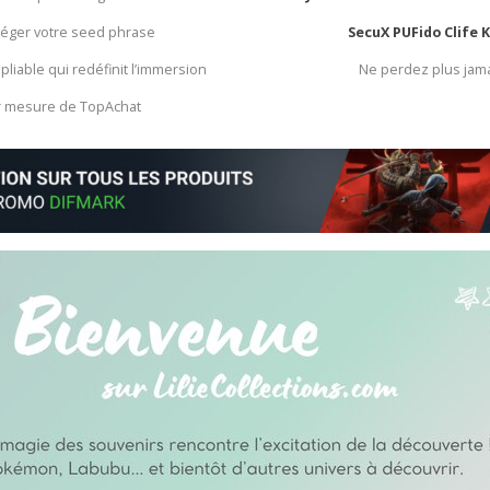
otéger votre seed phrase
SecuX PUFido Clife 
 pliable qui redéfinit l’immersion
Ne perdez plus jam
ur mesure de TopAchat