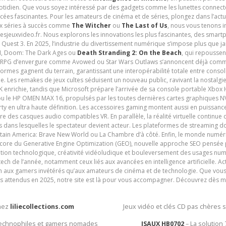
uotidien. Que vous soyez intéressé par des gadgets comme les lunettes connec
cées fascinantes. Pour les amateurs de cinéma et de séries, plongez dans l’actu
ux séries à succès comme
The Witcher
ou
The Last of Us
, nous vous tenons i
tesjeuxvideo.fr. Nous explorons les innovations les plus fascinantes, des smart
 Quest 3. En 2025, l’industrie du divertissement numérique s’impose plus que 
 VI, Doom: The Dark Ages ou
Death Stranding 2: On the Beach
, qui repoussen
es RPG d’envergure comme Avowed ou Star Wars Outlaws s’annoncent déjà comm
ormes gagnent du terrain, garantissant une interopérabilité totale entre consol
e. Les remakes de jeux cultes séduisent un nouveau public, ravivant la nostalgi
nrichie, tandis que Microsoft prépare l’arrivée de sa console portable Xbox H
ou le HP OMEN MAX 16, propulsés par les toutes dernières cartes graphiques NV
y en ultra haute définition. Les accessoires gaming montent aussi en puissanc
e des casques audio compatibles VR. En parallèle, la réalité virtuelle continu
ives dans lesquelles le spectateur devient acteur. Les plateformes de streaming 
ain America: Brave New World ou La Chambre d’à côté. Enfin, le monde numéri
encore du Generative Engine Optimization (GEO), nouvelle approche SEO pensée p
ation technologique, créativité vidéoludique et bouleversement des usages num
ech de l’année, notamment ceux liés aux avancées en intelligence artificielle. Ac
ien aux gamers invétérés qu’aux amateurs de cinéma et de technologie. Que vous 
rès attendus en 2025, notre site est là pour vous accompagner. Découvrez dès m
chez
liliecollections.com
Jeux vidéo et clés CD pas chères 
 technophiles et gamers nomades
JSAUX HB0702
– La solution