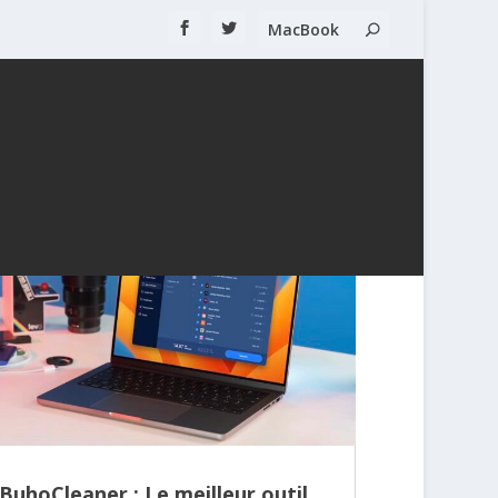
BuhoCleaner : Le meilleur outil