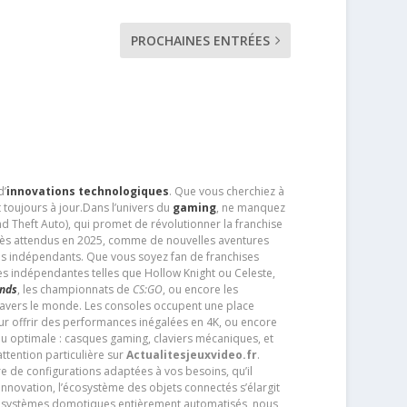
PROCHAINES ENTRÉES
d’
innovations technologiques
. Que vous cherchiez à
 toujours à jour.Dans l’univers du
gaming
, ne manquez
d Theft Auto), qui promet de révolutionner la franchise
très attendus en 2025, comme de nouvelles aventures
os indépendants. Que vous soyez fan de franchises
es indépendantes telles que Hollow Knight ou Celeste,
ends
, les championnats de
CS:GO
, ou encore les
travers le monde. Les consoles occupent une place
pour offrir des performances inégalées en 4K, ou encore
u optimale : casques gaming, claviers mécaniques, et
ttention particulière sur
Actualitesjeuxvideo.fr
.
ère de configurations adaptées à vos besoins, qu’il
 innovation, l’écosystème des objets connectés s’élargit
s systèmes domotiques entièrement automatisés, nous