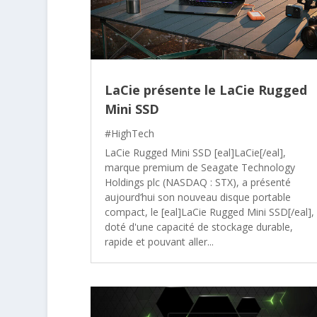
LaCie présente le LaCie Rugged
Mini SSD
#HighTech
LaCie Rugged Mini SSD [eal]LaCie[/eal],
marque premium de Seagate Technology
Holdings plc (NASDAQ : STX), a présenté
aujourd’hui son nouveau disque portable
compact, le [eal]LaCie Rugged Mini SSD[/eal],
doté d'une capacité de stockage durable,
rapide et pouvant aller...