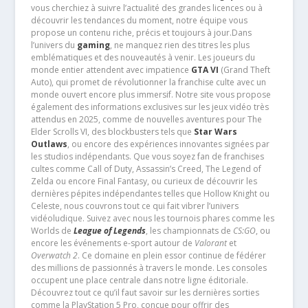
vous cherchiez à suivre l’actualité des grandes licences ou à
découvrir les tendances du moment, notre équipe vous
propose un contenu riche, précis et toujours à jour.Dans
l’univers du
gaming
, ne manquez rien des titres les plus
emblématiques et des nouveautés à venir. Les joueurs du
monde entier attendent avec impatience
GTA VI
(Grand Theft
Auto), qui promet de révolutionner la franchise culte avec un
monde ouvert encore plus immersif. Notre site vous propose
également des informations exclusives sur les jeux vidéo très
attendus en 2025, comme de nouvelles aventures pour The
Elder Scrolls VI, des blockbusters tels que
Star Wars
Outlaws
, ou encore des expériences innovantes signées par
les studios indépendants. Que vous soyez fan de franchises
cultes comme Call of Duty, Assassin’s Creed, The Legend of
Zelda ou encore Final Fantasy, ou curieux de découvrir les
dernières pépites indépendantes telles que Hollow Knight ou
Celeste, nous couvrons tout ce qui fait vibrer l’univers
vidéoludique. Suivez avec nous les tournois phares comme les
Worlds de
League of Legends
, les championnats de
CS:GO
, ou
encore les événements e-sport autour de
Valorant
et
Overwatch 2
. Ce domaine en plein essor continue de fédérer
des millions de passionnés à travers le monde. Les consoles
occupent une place centrale dans notre ligne éditoriale.
Découvrez tout ce qu’il faut savoir sur les dernières sorties
comme la PlayStation 5 Pro, conçue pour offrir des