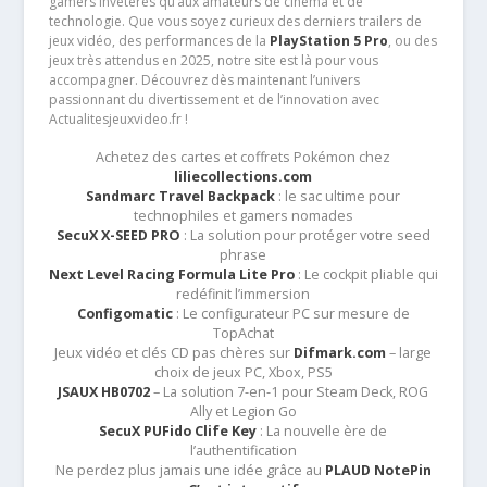
gamers invétérés qu’aux amateurs de cinéma et de
technologie. Que vous soyez curieux des derniers trailers de
jeux vidéo, des performances de la
PlayStation 5 Pro
, ou des
jeux très attendus en 2025, notre site est là pour vous
accompagner. Découvrez dès maintenant l’univers
passionnant du divertissement et de l’innovation avec
Actualitesjeuxvideo.fr !
Achetez des cartes et coffrets Pokémon chez
liliecollections.com
Sandmarc Travel Backpack
: le sac ultime pour
technophiles et gamers nomades
SecuX X-SEED PRO
: La solution pour protéger votre seed
phrase
Next Level Racing Formula Lite Pro
: Le cockpit pliable qui
redéfinit l’immersion
Configomatic
: Le configurateur PC sur mesure de
TopAchat
Jeux vidéo et clés CD pas chères sur
Difmark.com
– large
choix de jeux PC, Xbox, PS5
JSAUX HB0702
– La solution 7-en-1 pour Steam Deck, ROG
Ally et Legion Go
SecuX PUFido Clife Key
: La nouvelle ère de
l’authentification
Ne perdez plus jamais une idée grâce au
PLAUD NotePin