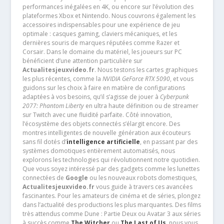
performances inégalées en 4K, ou encore sur l’évolution des
plateformes Xbox et Nintendo. Nous couvrons également les
accessoires indispensables pour une expérience de jeu
optimale : casques gaming, claviers mécaniques, et les
dernières souris de marques réputées comme Razer et
Corsair. Dans le domaine du matériel, les joueurs sur PC
bénéficient d’une attention particulière sur
Actualitesjeuxvideo.fr
. Nous testons les cartes graphiques
les plus récentes, comme la
NVIDIA GeForce RTX 5090
, et vous
guidons sur les choix à faire en matière de configurations
adaptées à vos besoins, qu’il s’agisse de jouer à
Cyberpunk
2077: Phantom Liberty
en ultra haute définition ou de streamer
sur Twitch avec une fluidité parfaite. Côté innovation,
l’écosystème des objets connectés s’élargit encore. Des
montres intelligentes de nouvelle génération aux écouteurs
sans fil dotés d’
intelligence artificielle
, en passant par des
systèmes domotiques entièrement automatisés, nous
explorons les technologies qui révolutionnent notre quotidien.
Que vous soyez intéressé par des gadgets comme les lunettes
connectées de
Google
ou les nouveaux robots domestiques,
Actualitesjeuxvideo.fr
vous guide à travers ces avancées
fascinantes. Pour les amateurs de cinéma et de séries, plongez
dans l’actualité des productions les plus marquantes. Des films
très attendus comme Dune : Partie Deux ou Avatar 3 aux séries
à succès comme
The Witcher
ou
The Last of Us
, nous vous