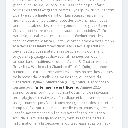
graphiques NVIDIA GeForce RTX 5090, idéales pour faire
tourner des titres exigeants comme Cyberpunk 2077: Phantom
Liberty en ultra haute définition. Les accessoires gaming
montent aussi en puissance, avec des claviers mécaniques
personnalisables, des souris ergonomiques signées Razer et
Corsair, ou encore des casques audio compatibles VR. En
parallèle, la réalité virtuelle continue d’évoluer avec des
casques comme le Meta Quest 3, ouvrant la voie à des films VR
et à des séries interactives dans lesquelles le spectateur
devient acteur. Les plateformes de streaming dominent
toujours le paysage audiovisuel, alimentées par des
productions ambitieuses comme Avatar 3, Captain America:
Brave New World ou La Chambre d’à côté. Enfin, le monde
numérique se transforme avec l’essor des recherches vocales,
de la recherche visuelle via Google Lens, ou encore du
Generative Engine Optimization (GEO), nouvelle approche SEO
pensée pour l’
intelligence artificielle
. L’année 2025
s’annonce ainsi comme un tournant décisif entre innovation
technologique, créativité vidéoludique et bouleversement des
usages numériques. Vous trouverez également des tests et
comparatifs pour identifier les meilleurs produits high-tech de
l’année, notamment ceux liés aux avancées en intelligence
artificielle. Actualitesjeuxvideo.fr, c’est un espace dédié à
l’information et à la découverte, qui s’adresse aussi bien aux