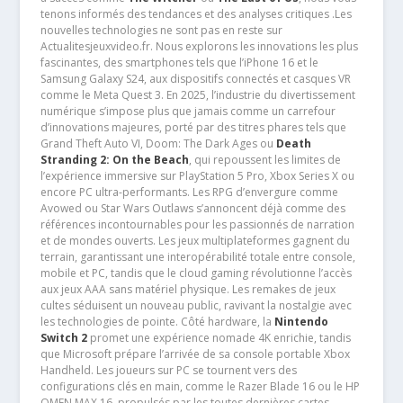
tenons informés des tendances et des analyses critiques .Les
nouvelles technologies ne sont pas en reste sur
Actualitesjeuxvideo.fr. Nous explorons les innovations les plus
fascinantes, des smartphones tels que l’iPhone 16 et le
Samsung Galaxy S24, aux dispositifs connectés et casques VR
comme le Meta Quest 3. En 2025, l’industrie du divertissement
numérique s’impose plus que jamais comme un carrefour
d’innovations majeures, porté par des titres phares tels que
Grand Theft Auto VI, Doom: The Dark Ages ou
Death
Stranding 2: On the Beach
, qui repoussent les limites de
l’expérience immersive sur PlayStation 5 Pro, Xbox Series X ou
encore PC ultra-performants. Les RPG d’envergure comme
Avowed ou Star Wars Outlaws s’annoncent déjà comme des
références incontournables pour les passionnés de narration
et de mondes ouverts. Les jeux multiplateformes gagnent du
terrain, garantissant une interopérabilité totale entre console,
mobile et PC, tandis que le cloud gaming révolutionne l’accès
aux jeux AAA sans matériel physique. Les remakes de jeux
cultes séduisent un nouveau public, ravivant la nostalgie avec
les technologies de pointe. Côté hardware, la
Nintendo
Switch 2
promet une expérience nomade 4K enrichie, tandis
que Microsoft prépare l’arrivée de sa console portable Xbox
Handheld. Les joueurs sur PC se tournent vers des
configurations clés en main, comme le Razer Blade 16 ou le HP
OMEN MAX 16, propulsés par les toutes dernières cartes