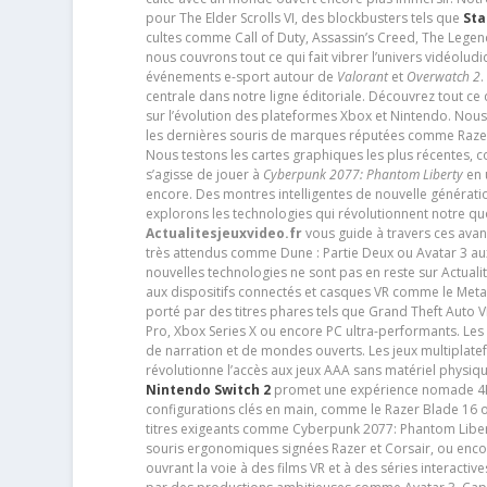
pour The Elder Scrolls VI, des blockbusters tels que
Sta
cultes comme Call of Duty, Assassin’s Creed, The Legen
nous couvrons tout ce qui fait vibrer l’univers vidéol
événements e-sport autour de
Valorant
et
Overwatch 2
.
centrale dans notre ligne éditoriale. Découvrez tout ce
sur l’évolution des plateformes Xbox et Nintendo. Nou
les dernières souris de marques réputées comme Razer e
Nous testons les cartes graphiques les plus récentes,
s’agisse de jouer à
Cyberpunk 2077: Phantom Liberty
en u
encore. Des montres intelligentes de nouvelle génératio
explorons les technologies qui révolutionnent notre q
Actualitesjeuxvideo.fr
vous guide à travers ces avan
très attendus comme Dune : Partie Deux ou Avatar 3 a
nouvelles technologies ne sont pas en reste sur Actuali
aux dispositifs connectés et casques VR comme le Meta
porté par des titres phares tels que Grand Theft Auto
Pro, Xbox Series X ou encore PC ultra-performants. L
de narration et de mondes ouverts. Les jeux multiplatef
révolutionne l’accès aux jeux AAA sans matériel physiqu
Nintendo Switch 2
promet une expérience nomade 4K e
configurations clés en main, comme le Razer Blade 16 
titres exigeants comme Cyberpunk 2077: Phantom Libert
souris ergonomiques signées Razer et Corsair, ou encor
ouvrant la voie à des films VR et à des séries interact