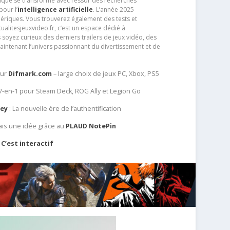
que se transforme avec l’essor des recherches
our l’
intelligence artificielle
. L’année 2025
ériques. Vous trouverez également des tests et
tualitesjeuxvideo.fr, c’est un espace dédié à
soyez curieux des derniers trailers de jeux vidéo, des
aintenant l’univers passionnant du divertissement et de
sur
Difmark.com
– large choix de jeux PC, Xbox, PS5
 7-en-1 pour Steam Deck, ROG Ally et Legion Go
Key
: La nouvelle ère de l’authentification
ais une idée grâce au
PLAUD NotePin
C’est interactif