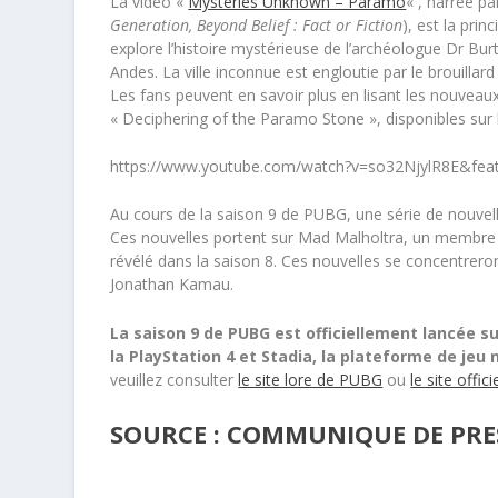
La vidéo «
Mysteries Unknown – Paramo
« , narrée pa
Generation, Beyond Belief : Fact or Fiction
), est la pri
explore l’histoire mystérieuse de l’archéologue Dr Bur
Andes. La ville inconnue est engloutie par le brouilla
Les fans peuvent en savoir plus en lisant les nouveaux 
« Deciphering of the Paramo Stone », disponibles sur l
https://www.youtube.com/watch?v=so32NjylR8E&fe
Au cours de la saison 9 de PUBG, une série de nouvelle
Ces nouvelles portent sur Mad Malholtra, un membre
révélé dans la saison 8. Ces nouvelles se concentrer
Jonathan Kamau.
La saison 9 de PUBG est officiellement lancée su
la PlayStation 4 et Stadia, la plateforme de jeu
veuillez consulter
le site lore de PUBG
ou
le site offi
SOURCE : COMMUNIQUE DE PRE