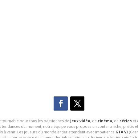
contournable pour tous les passionnés de
jeux vidéo
, de
cinéma
,
de
séries
et 
les tendances du moment, notre équipe vous propose un contenu riche, précis et
és à venir. Les joueurs du monde entier attendent avec impatience
GTA VI
(Gran
e site vous propose également des informations exclusives sur les jeux vidéo 