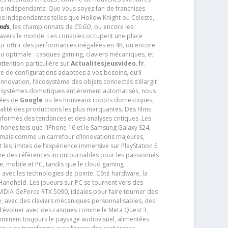
os indépendants. Que vous soyez fan de franchises
es indépendantes telles que Hollow Knight ou Celeste,
ends
, les championnats de
CS:GO
, ou encore les
travers le monde. Les consoles occupent une place
pour offrir des performances inégalées en 4K, ou encore
u optimale : casques gaming, claviers mécaniques, et
ttention particulière sur
Actualitesjeuxvideo.fr
.
ère de configurations adaptées à vos besoins, qu’il
 innovation, l’écosystème des objets connectés s’élargit
s systèmes domotiques entièrement automatisés, nous
tées de
Google
ou les nouveaux robots domestiques,
alité des productions les plus marquantes. Des films
nformés des tendances et des analyses critiques .Les
phones tels que l’iPhone 16 et le Samsung Galaxy S24,
jamais comme un carrefour d’innovations majeures,
t les limites de l’expérience immersive sur PlayStation 5
e des références incontournables pour les passionnés
e, mobile et PC, tandis que le cloud gaming
e avec les technologies de pointe. Côté hardware, la
andheld. Les joueurs sur PC se tournent vers des
IDIA GeForce RTX 5090, idéales pour faire tourner des
e, avec des claviers mécaniques personnalisables, des
e d’évoluer avec des casques comme le Meta Quest 3,
dominent toujours le paysage audiovisuel, alimentées