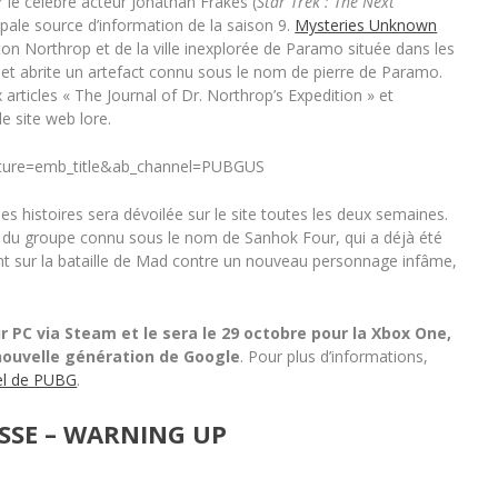
r le célèbre acteur Jonathan Frakes (
Star Trek : The Next
ncipale source d’information de la saison 9.
Mysteries Unknown
ton Northrop et de la ville inexplorée de Paramo située dans les
rd et abrite un artefact connu sous le nom de pierre de Paramo.
articles « The Journal of Dr. Northrop’s Expedition » et
e site web lore.
ature=emb_title&ab_channel=PUBGUS
s histoires sera dévoilée sur le site toutes les deux semaines.
 du groupe connu sous le nom de Sanhok Four, qui a déjà été
ont sur la bataille de Mad contre un nouveau personnage infâme,
r PC via Steam et le sera le 29 octobre pour la Xbox One,
 nouvelle génération de Google
. Pour plus d’informations,
ciel de PUBG
.
SSE – WARNING UP