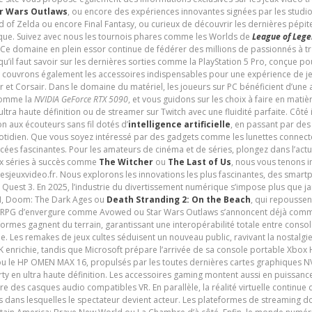
r Wars Outlaws
, ou encore des expériences innovantes signées par les studi
d of Zelda ou encore Final Fantasy, ou curieux de découvrir les dernières pépit
udique. Suivez avec nous les tournois phares comme les Worlds de
League of Leg
 Ce domaine en plein essor continue de fédérer des millions de passionnés à 
 qu’il faut savoir sur les dernières sorties comme la PlayStation 5 Pro, conçue 
s couvrons également les accessoires indispensables pour une expérience de je
t Corsair. Dans le domaine du matériel, les joueurs sur PC bénéficient d’une a
 comme la
NVIDIA GeForce RTX 5090
, et vous guidons sur les choix à faire en mati
ltra haute définition ou de streamer sur Twitch avec une fluidité parfaite. Côté
n aux écouteurs sans fil dotés d’
intelligence artificielle
, en passant par de
uotidien. Que vous soyez intéressé par des gadgets comme les lunettes connec
cées fascinantes. Pour les amateurs de cinéma et de séries, plongez dans l’actu
ux séries à succès comme
The Witcher
ou
The Last of Us
, nous vous tenons i
tesjeuxvideo.fr. Nous explorons les innovations les plus fascinantes, des smart
 Quest 3. En 2025, l’industrie du divertissement numérique s’impose plus que 
 VI, Doom: The Dark Ages ou
Death Stranding 2: On the Beach
, qui repoussen
es RPG d’envergure comme Avowed ou Star Wars Outlaws s’annoncent déjà comm
ormes gagnent du terrain, garantissant une interopérabilité totale entre consol
e. Les remakes de jeux cultes séduisent un nouveau public, ravivant la nostalgi
nrichie, tandis que Microsoft prépare l’arrivée de sa console portable Xbox H
ou le HP OMEN MAX 16, propulsés par les toutes dernières cartes graphiques NV
y en ultra haute définition. Les accessoires gaming montent aussi en puissanc
e des casques audio compatibles VR. En parallèle, la réalité virtuelle continu
ives dans lesquelles le spectateur devient acteur. Les plateformes de streaming 