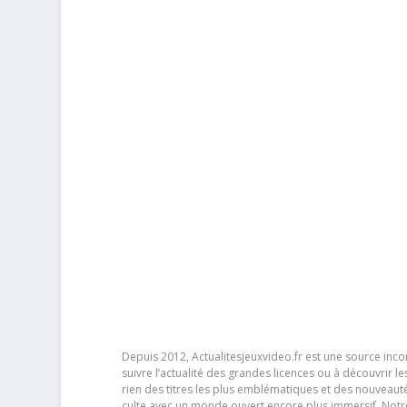
Depuis 2012, Actualitesjeuxvideo.fr est une source in
suivre l’actualité des grandes licences ou à découvrir 
rien des titres les plus emblématiques et des nouveaut
culte avec un monde ouvert encore plus immersif. Notr