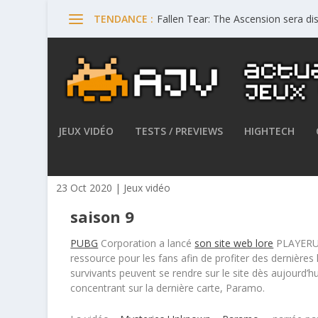
Fallen Tear: The Ascension sera di
TENDANCE :
JEUX VIDÉO
TESTS / PREVIEWS
HIGHTECH
PUBG lance le site officiel Lo
23 Oct 2020
|
Jeux vidéo
saison 9
PUBG
Corporation a lancé
son site web lore
PLAYERU
ressource pour les fans afin de profiter des dernières
survivants peuvent se rendre sur le site dès aujourd’hu
concentrant sur la dernière carte, Paramo.