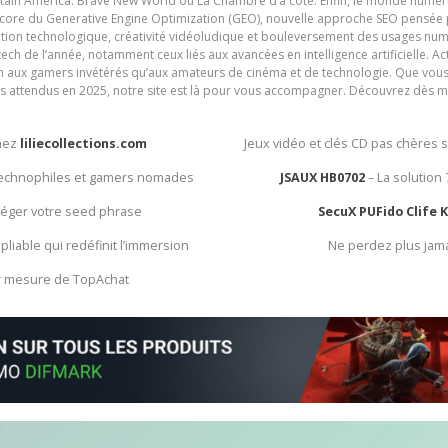
ain America: Brave New World ou La Chambre d’à côté. Enfin, le monde numéri
encore du Generative Engine Optimization (GEO), nouvelle approche SEO pensée p
ation technologique, créativité vidéoludique et bouleversement des usages num
ech de l’année, notamment ceux liés aux avancées en intelligence artificielle. Ac
ien aux gamers invétérés qu’aux amateurs de cinéma et de technologie. Que vous 
rès attendus en 2025, notre site est là pour vous accompagner. Découvrez dès m
chez
liliecollections.com
Jeux vidéo et clés CD pas chères 
 technophiles et gamers nomades
JSAUX HB0702
– La solution
otéger votre seed phrase
SecuX PUFido Clife 
 pliable qui redéfinit l’immersion
Ne perdez plus jam
ur mesure de TopAchat