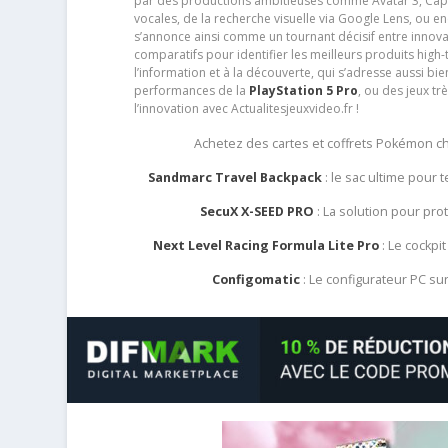
par des productions ambitieuses comme Avatar 3, Capt
vocales, de la recherche visuelle via Google Lens, ou 
s’annonce ainsi comme un tournant décisif entre innov
comparatifs pour identifier les meilleurs produits high-t
l’information et à la découverte, qui s’adresse aussi b
performances de la
PlayStation 5 Pro
, ou des jeux t
l’innovation avec Actualitesjeuxvideo.fr !
Achetez des cartes et coffrets Pokémon 
Sandmarc Travel Backpack
: le sac ultime pour
SecuX X-SEED PRO
: La solution pour pr
Next Level Racing Formula Lite Pro
: Le cockpit
Configomatic
: Le configurateur PC s