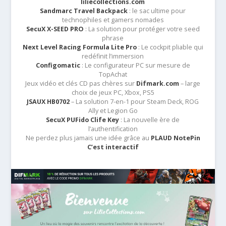
liliecollections.com
Sandmarc Travel Backpack
: le sac ultime pour
technophiles et gamers nomades
SecuX X-SEED PRO
: La solution pour protéger votre seed
phrase
Next Level Racing Formula Lite Pro
: Le cockpit pliable qui
redéfinit l’immersion
Configomatic
: Le configurateur PC sur mesure de
TopAchat
Jeux vidéo et clés CD pas chères sur
Difmark.com
– large
choix de jeux PC, Xbox, PS5
JSAUX HB0702
– La solution 7-en-1 pour Steam Deck, ROG
Ally et Legion Go
SecuX PUFido Clife Key
: La nouvelle ère de
l’authentification
Ne perdez plus jamais une idée grâce au
PLAUD NotePin
C’est interactif