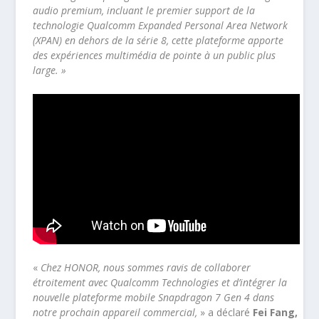
audio premium, incluant le premier support de la
technologie Qualcomm Expanded Personal Area Network
(XPAN) en dehors de la série 8, cette plateforme apporte
des expériences multimédia de pointe à un public plus
large. »
«
Chez HONOR, nous sommes ravis de collaborer
étroitement avec Qualcomm Technologies et d’intégrer la
nouvelle plateforme mobile Snapdragon 7 Gen 4 dans
notre prochain appareil commercial,
» a déclaré
Fei Fang,