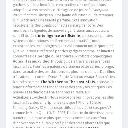
guidons sur les choix à faire en matière de configurations
adaptées à vos besoins, qu’il s’agisse de jouer à
Cyberpunk
2077: Phantom Liberty
en ultra haute définition ou de streamer
sur Twitch avec une fluidité parfaite. Côté innovation,
l’écosystème des objets connectés s’élargit encore. Des
montres intelligentes de nouvelle génération aux écouteurs
sans fil dotés d’
intelligence artificielle
, en passant par des
systèmes domotiques entièrement automatisés, nous
explorons les technologies qui révolutionnent notre quotidien.
Que vous soyez intéressé par des gadgets comme les lunettes
connectées de
Google
ou les nouveaux robots domestiques,
Actualitesjeuxvideo.fr
vous guide à travers ces avancées
fascinantes. Pour les amateurs de cinéma et de séries, plongez
dans l’actualité des productions les plus marquantes. Des films
très attendus comme Dune : Partie Deux ou Avatar 3 aux séries
à succès comme
The Witcher
ou
The Last of Us
, nous vous
tenons informés des tendances et des analyses critiques .Les
nouvelles technologies ne sont pas en reste sur
Actualitesjeuxvideo.fr. Nous explorons les innovations les plus
fascinantes, des smartphones tels que l’iPhone 16 et le
Samsung Galaxy S24, aux dispositifs connectés et casques VR
comme le Meta Quest 3. En 2025, l’industrie du divertissement
numérique s’impose plus que jamais comme un carrefour
d’innovations majeures, porté par des titres phares tels que