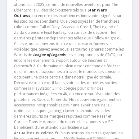
attendus en 2025, comme de nouvelles aventures pour The
Elder Scrolls VI, des blockbusters tels que
Star Wars
Outlaws
, ou encore des expériences innovantes signées par
les studios indépendants. Que vous soyez fan de franchises
cultes comme Call of Duty, Assassin’s Creed, The Legend of
Zelda ou encore Final Fantasy, ou curieux de découvrir les
dernières pépites indépendantes telles que Hollow Knight ou
Celeste, nous couvrons tout ce qui fait vibrer l’univers
vidéoludique. Suivez avec nous les tournois phares comme les
Worlds de
League of Legends
, les championnats de
CS:GO
, ou
encore les événements e-sport autour de
Valorant
et
Overwatch 2
. Ce domaine en plein essor continue de fédérer
des millions de passionnés à travers le monde. Les consoles
occupent une place centrale dans notre ligne éditoriale.
Découvrez tout ce qu’il faut savoir sur les dernières sorties
comme la PlayStation 5 Pro, conçue pour offrir des
performances inégalées en 4K, ou encore sur l’évolution des
plateformes Xbox et Nintendo. Nous couvrons également les
accessoires indispensables pour une expérience de jeu
optimale : casques gaming, claviers mécaniques, et les
dernières souris de marques réputées comme Razer et
Corsair. Dans le domaine du matériel, les joueurs sur PC
bénéficient d’une attention particulière sur
Actualitesjeuxvideo.fr
. Nous testons les cartes graphiques
les plus récentes, comme la
NVIDIA GeForce RTX 5090
, et vous