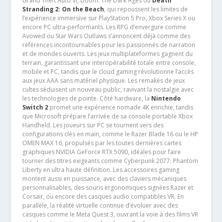
Grand Theft Auto VI, Doom: The Dark Ages ou
Death
Stranding 2: On the Beach
, qui repoussent les limites de
l’expérience immersive sur PlayStation 5 Pro, Xbox Series X ou
encore PC ultra-performants. Les RPG d’envergure comme
Avowed ou Star Wars Outlaws s’annoncent déjà comme des
références incontournables pour les passionnés de narration
et de mondes ouverts. Les jeux multiplateformes gagnent du
terrain, garantissant une interopérabilité totale entre console,
mobile et PC, tandis que le cloud gaming révolutionne l’accès
aux jeux AAA sans matériel physique. Les remakes de jeux
cultes séduisent un nouveau public, ravivant la nostalgie avec
les technologies de pointe. Côté hardware, la
Nintendo
Switch 2
promet une expérience nomade 4K enrichie, tandis
que Microsoft prépare l’arrivée de sa console portable Xbox
Handheld. Les joueurs sur PC se tournent vers des
configurations clés en main, comme le Razer Blade 16 ou le HP
OMEN MAX 16, propulsés par les toutes dernières cartes
graphiques NVIDIA GeForce RTX 5090, idéales pour faire
tourner des titres exigeants comme Cyberpunk 2077: Phantom
Liberty en ultra haute définition. Les accessoires gaming
montent aussi en puissance, avec des claviers mécaniques
personnalisables, des souris ergonomiques signées Razer et
Corsair, ou encore des casques audio compatibles VR. En
parallèle, la réalité virtuelle continue d’évoluer avec des
casques comme le Meta Quest 3, ouvrant la voie à des films VR