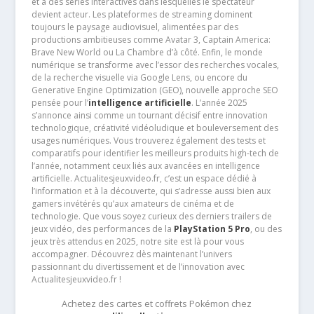
et à des séries interactives dans lesquelles le spectateur
devient acteur. Les plateformes de streaming dominent
toujours le paysage audiovisuel, alimentées par des
productions ambitieuses comme Avatar 3, Captain America:
Brave New World ou La Chambre d’à côté. Enfin, le monde
numérique se transforme avec l’essor des recherches vocales,
de la recherche visuelle via Google Lens, ou encore du
Generative Engine Optimization (GEO), nouvelle approche SEO
pensée pour l’
intelligence artificielle
. L’année 2025
s’annonce ainsi comme un tournant décisif entre innovation
technologique, créativité vidéoludique et bouleversement des
usages numériques. Vous trouverez également des tests et
comparatifs pour identifier les meilleurs produits high-tech de
l’année, notamment ceux liés aux avancées en intelligence
artificielle. Actualitesjeuxvideo.fr, c’est un espace dédié à
l’information et à la découverte, qui s’adresse aussi bien aux
gamers invétérés qu’aux amateurs de cinéma et de
technologie. Que vous soyez curieux des derniers trailers de
jeux vidéo, des performances de la
PlayStation 5 Pro
, ou des
jeux très attendus en 2025, notre site est là pour vous
accompagner. Découvrez dès maintenant l’univers
passionnant du divertissement et de l’innovation avec
Actualitesjeuxvideo.fr !
Achetez des cartes et coffrets Pokémon chez