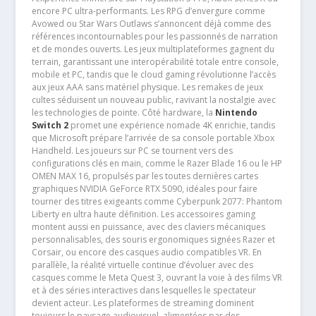
encore PC ultra-performants. Les RPG d’envergure comme
Avowed ou Star Wars Outlaws s’annoncent déjà comme des
références incontournables pour les passionnés de narration
et de mondes ouverts. Les jeux multiplateformes gagnent du
terrain, garantissant une interopérabilité totale entre console,
mobile et PC, tandis que le cloud gaming révolutionne l’accès
aux jeux AAA sans matériel physique. Les remakes de jeux
cultes séduisent un nouveau public, ravivant la nostalgie avec
les technologies de pointe. Côté hardware, la
Nintendo
Switch 2
promet une expérience nomade 4K enrichie, tandis
que Microsoft prépare l’arrivée de sa console portable Xbox
Handheld. Les joueurs sur PC se tournent vers des
configurations clés en main, comme le Razer Blade 16 ou le HP
OMEN MAX 16, propulsés par les toutes dernières cartes
graphiques NVIDIA GeForce RTX 5090, idéales pour faire
tourner des titres exigeants comme Cyberpunk 2077: Phantom
Liberty en ultra haute définition. Les accessoires gaming
montent aussi en puissance, avec des claviers mécaniques
personnalisables, des souris ergonomiques signées Razer et
Corsair, ou encore des casques audio compatibles VR. En
parallèle, la réalité virtuelle continue d’évoluer avec des
casques comme le Meta Quest 3, ouvrant la voie à des films VR
et à des séries interactives dans lesquelles le spectateur
devient acteur. Les plateformes de streaming dominent
toujours le paysage audiovisuel, alimentées par des