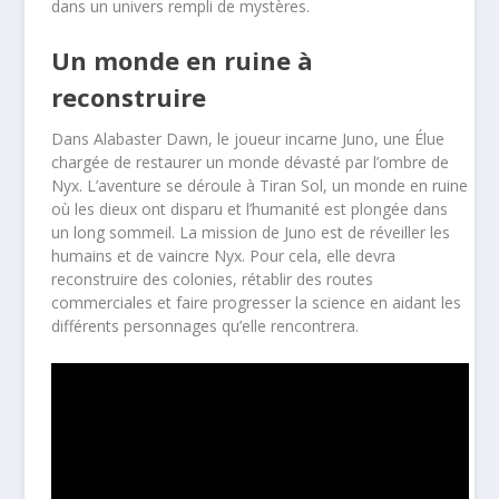
dans un univers rempli de mystères.
Un monde en ruine à
reconstruire
Dans Alabaster Dawn, le joueur incarne Juno, une Élue
chargée de restaurer un monde dévasté par l’ombre de
Nyx. L’aventure se déroule à Tiran Sol, un monde en ruine
où les dieux ont disparu et l’humanité est plongée dans
un long sommeil. La mission de Juno est de réveiller les
humains et de vaincre Nyx. Pour cela, elle devra
reconstruire des colonies, rétablir des routes
commerciales et faire progresser la science en aidant les
différents personnages qu’elle rencontrera.