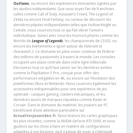
Outlaws
, ou encore des expériences innovantes signées par
les studios indépendants. Que vous soyez fan de franchises
cultes comme Call of Duty, Assassin’s Creed, The Legend of
Zelda ou encore Final Fantasy, ou curieux de découvrir les
dernières pépites indépendantes telles que Hollow Knight ou
Celeste, nous couvrons tout ce qui fait vibrer l’univers
vidéoludique. Suivez avec nous les tournois phares comme les
Worlds de
League of Legends
, les championnats de
CS:GO
, ou
encore les événements e-sport autour de
Valorant
et
Overwatch 2
. Ce domaine en plein essor continue de fédérer
des millions de passionnés à travers le monde. Les consoles
occupent une place centrale dans notre ligne éditoriale.
Découvrez tout ce qu’il faut savoir sur les dernières sorties
comme la PlayStation 5 Pro, conçue pour offrir des
performances inégalées en 4K, ou encore sur l’évolution des
plateformes Xbox et Nintendo. Nous couvrons également les
accessoires indispensables pour une expérience de jeu
optimale : casques gaming, claviers mécaniques, et les
dernières souris de marques réputées comme Razer et
Corsair. Dans le domaine du matériel, les joueurs sur PC
bénéficient d’une attention particulière sur
Actualitesjeuxvideo.fr
. Nous testons les cartes graphiques
les plus récentes, comme la
NVIDIA GeForce RTX 5090
, et vous
guidons sur les choix à faire en matière de configurations
adaptées à vos besoins, qu’il s’agisse de jouer à
Cyberpunk