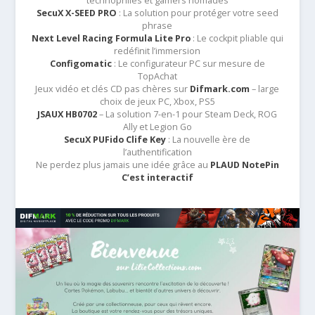
technophiles et gamers nomades
SecuX X-SEED PRO
: La solution pour protéger votre seed
phrase
Next Level Racing Formula Lite Pro
: Le cockpit pliable qui
redéfinit l’immersion
Configomatic
: Le configurateur PC sur mesure de
TopAchat
Jeux vidéo et clés CD pas chères sur
Difmark.com
– large
choix de jeux PC, Xbox, PS5
JSAUX HB0702
– La solution 7-en-1 pour Steam Deck, ROG
Ally et Legion Go
SecuX PUFido Clife Key
: La nouvelle ère de
l’authentification
Ne perdez plus jamais une idée grâce au
PLAUD NotePin
C’est interactif