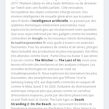
2077: Phantom Liberty
en ultra haute définition ou de streamer
sur Twitch avec une fluidité parfaite. Côté innovation,
l’écosystème des objets connectés s’élargit encore. Des
montres intelligentes de nouvelle génération aux écouteurs
sans fil dotés d’
intelligence artificielle
, en passant par des
systèmes domotiques entièrement automatisés, nous
explorons les technologies qui révolutionnent notre quotidien.
Que vous soyez intéressé par des gadgets comme les lunettes
connectées de
Google
ou les nouveaux robots domestiques,
Actualitesjeuxvideo.fr
vous guide à travers ces avancées
fascinantes. Pour les amateurs de cinéma et de séries, plongez
dans l’actualité des productions les plus marquantes. Des films
très attendus comme Dune : Partie Deux ou Avatar 3 aux séries
à succès comme
The Witcher
ou
The Last of Us
, nous vous
tenons informés des tendances et des analyses critiques .Les
nouvelles technologies ne sont pas en reste sur
Actualitesjeuxvideo.fr. Nous explorons les innovations les plus
fascinantes, des smartphones tels que l’iPhone 16 et le
Samsung Galaxy S24, aux dispositifs connectés et casques VR
comme le Meta Quest 3. En 2025, l’industrie du divertissement
numérique s’impose plus que jamais comme un carrefour
d’innovations majeures, porté par des titres phares tels que
Grand Theft Auto VI, Doom: The Dark Ages ou
Death
Stranding 2: On the Beach
, qui repoussent les limites de
l’expérience immersive sur PlayStation 5 Pro, Xbox Series X ou