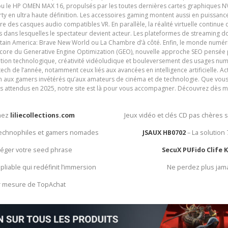
ou le HP OMEN MAX 16, propulsés par les toutes dernières cartes graphiques NV
y en ultra haute définition. Les accessoires gaming montent aussi en puissanc
e des casques audio compatibles VR. En parallèle, la réalité virtuelle continu
ives dans lesquelles le spectateur devient acteur. Les plateformes de streaming 
ain America: Brave New World ou La Chambre d’à côté. Enfin, le monde numéri
encore du Generative Engine Optimization (GEO), nouvelle approche SEO pensée p
ation technologique, créativité vidéoludique et bouleversement des usages num
ech de l’année, notamment ceux liés aux avancées en intelligence artificielle. Ac
ien aux gamers invétérés qu’aux amateurs de cinéma et de technologie. Que vous 
rès attendus en 2025, notre site est là pour vous accompagner. Découvrez dès m
chez
liliecollections.com
Jeux vidéo et clés CD pas chères 
 technophiles et gamers nomades
JSAUX HB0702
– La solution
otéger votre seed phrase
SecuX PUFido Clife 
 pliable qui redéfinit l’immersion
Ne perdez plus jam
ur mesure de TopAchat