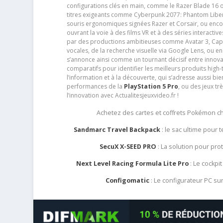
configurations clés en main, comme le Razer Blade 16 
titres exigeants comme Cyberpunk 2077: Phantom Libert
souris ergonomiques signées Razer et Corsair, ou encor
ouvrant la voie à des films VR et à des séries interact
par des productions ambitieuses comme Avatar 3, Capt
vocales, de la recherche visuelle via Google Lens, ou 
s’annonce ainsi comme un tournant décisif entre innov
comparatifs pour identifier les meilleurs produits high-t
l’information et à la découverte, qui s’adresse aussi b
performances de la
PlayStation 5 Pro
, ou des jeux t
l’innovation avec Actualitesjeuxvideo.fr !
Achetez des cartes et coffrets Pokémon 
Sandmarc Travel Backpack
: le sac ultime pour
SecuX X-SEED PRO
: La solution pour pr
Next Level Racing Formula Lite Pro
: Le cockpit
Configomatic
: Le configurateur PC s