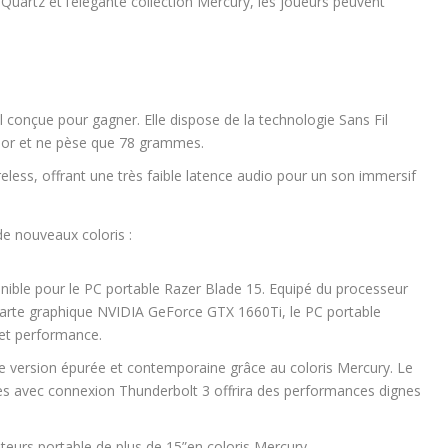
 Quartz et l’élégante collection Mercury, les joueurs peuvent
l conçue pour gagner. Elle dispose de la technologie Sans Fil
sor et ne pèse que 78 grammes.
ess, offrant une très faible latence audio pour un son immersif
e nouveaux coloris :
onible pour le PC portable Razer Blade 15. Equipé du processeur
 carte graphique NVIDIA GeForce GTX 1660Ti, le PC portable
 et performance.
ne version épurée et contemporaine grâce au coloris Mercury. Le
les avec connexion Thunderbolt 3 offrira des performances dignes
eurs portable de plus de 15”en coloris Mercury.