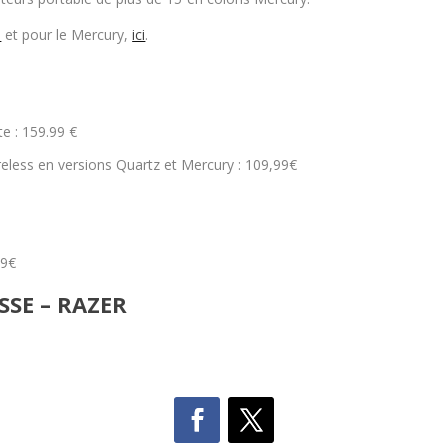
i
et pour le Mercury,
ici
.
te : 159.99 €
less en versions Quartz et Mercury : 109,99€
99€
SE – RAZER