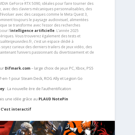
IDIA GeForce RTX 5090, idéales pour faire tourner des
e, avec des claviers mécaniques personnalisables, des
e d’évoluer avec des casques comme le Meta Quest 3,
dominent toujours le paysage audiovisuel, alimentées
que se transforme avec l’essor des recherches
our l’
intelligence artificielle
. L’année 2025
ériques. Vous trouverez également des tests et
tualitesjeuxvideo.fr, c’est un espace dédié à
soyez curieux des derniers trailers de jeux vidéo, des
aintenant l’univers passionnant du divertissement et de
sur
Difmark.com
– large choix de jeux PC, Xbox, PS5
 7-en-1 pour Steam Deck, ROG Ally et Legion Go
Key
: La nouvelle ère de l’authentification
ais une idée grâce au
PLAUD NotePin
C’est interactif