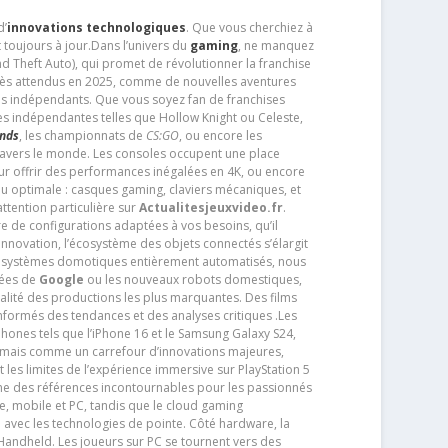
d’
innovations technologiques
. Que vous cherchiez à
 toujours à jour.Dans l’univers du
gaming
, ne manquez
d Theft Auto), qui promet de révolutionner la franchise
très attendus en 2025, comme de nouvelles aventures
os indépendants. Que vous soyez fan de franchises
es indépendantes telles que Hollow Knight ou Celeste,
ends
, les championnats de
CS:GO
, ou encore les
travers le monde. Les consoles occupent une place
pour offrir des performances inégalées en 4K, ou encore
u optimale : casques gaming, claviers mécaniques, et
ttention particulière sur
Actualitesjeuxvideo.fr
.
ère de configurations adaptées à vos besoins, qu’il
 innovation, l’écosystème des objets connectés s’élargit
s systèmes domotiques entièrement automatisés, nous
tées de
Google
ou les nouveaux robots domestiques,
alité des productions les plus marquantes. Des films
nformés des tendances et des analyses critiques .Les
phones tels que l’iPhone 16 et le Samsung Galaxy S24,
jamais comme un carrefour d’innovations majeures,
t les limites de l’expérience immersive sur PlayStation 5
e des références incontournables pour les passionnés
e, mobile et PC, tandis que le cloud gaming
e avec les technologies de pointe. Côté hardware, la
andheld. Les joueurs sur PC se tournent vers des