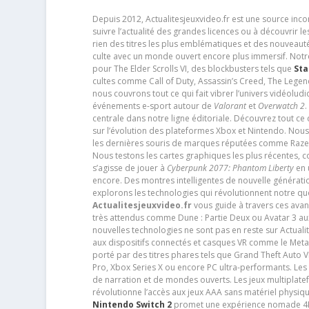
Depuis 2012, Actualitesjeuxvideo.fr est une source in
suivre l’actualité des grandes licences ou à découvrir 
rien des titres les plus emblématiques et des nouveaut
culte avec un monde ouvert encore plus immersif. Notr
pour The Elder Scrolls VI, des blockbusters tels que
Sta
cultes comme Call of Duty, Assassin’s Creed, The Legen
nous couvrons tout ce qui fait vibrer l’univers vidéol
événements e-sport autour de
Valorant
et
Overwatch 2
.
centrale dans notre ligne éditoriale. Découvrez tout ce
sur l’évolution des plateformes Xbox et Nintendo. Nou
les dernières souris de marques réputées comme Razer e
Nous testons les cartes graphiques les plus récentes,
s’agisse de jouer à
Cyberpunk 2077: Phantom Liberty
en u
encore. Des montres intelligentes de nouvelle génératio
explorons les technologies qui révolutionnent notre q
Actualitesjeuxvideo.fr
vous guide à travers ces avan
très attendus comme Dune : Partie Deux ou Avatar 3 a
nouvelles technologies ne sont pas en reste sur Actuali
aux dispositifs connectés et casques VR comme le Meta
porté par des titres phares tels que Grand Theft Auto
Pro, Xbox Series X ou encore PC ultra-performants. L
de narration et de mondes ouverts. Les jeux multiplatef
révolutionne l’accès aux jeux AAA sans matériel physiqu
Nintendo Switch 2
promet une expérience nomade 4K e