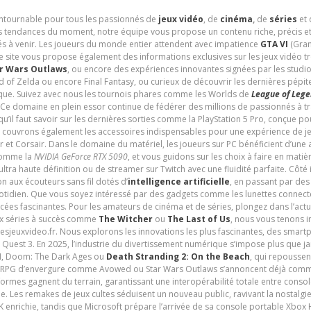
contournable pour tous les passionnés de
jeux vidéo
, de
cinéma
,
de
séries
et 
les tendances du moment, notre équipe vous propose un contenu riche, précis et
és à venir. Les joueurs du monde entier attendent avec impatience
GTA VI
(Gran
e site vous propose également des informations exclusives sur les jeux vidéo 
r Wars Outlaws
, ou encore des expériences innovantes signées par les studi
d of Zelda ou encore Final Fantasy, ou curieux de découvrir les dernières pépit
udique. Suivez avec nous les tournois phares comme les Worlds de
League of Leg
 Ce domaine en plein essor continue de fédérer des millions de passionnés à 
 qu’il faut savoir sur les dernières sorties comme la PlayStation 5 Pro, conçue 
s couvrons également les accessoires indispensables pour une expérience de je
t Corsair. Dans le domaine du matériel, les joueurs sur PC bénéficient d’une a
 comme la
NVIDIA GeForce RTX 5090
, et vous guidons sur les choix à faire en mati
ltra haute définition ou de streamer sur Twitch avec une fluidité parfaite. Côté
n aux écouteurs sans fil dotés d’
intelligence artificielle
, en passant par de
uotidien. Que vous soyez intéressé par des gadgets comme les lunettes connec
cées fascinantes. Pour les amateurs de cinéma et de séries, plongez dans l’actu
ux séries à succès comme
The Witcher
ou
The Last of Us
, nous vous tenons i
tesjeuxvideo.fr. Nous explorons les innovations les plus fascinantes, des smart
 Quest 3. En 2025, l’industrie du divertissement numérique s’impose plus que 
 VI, Doom: The Dark Ages ou
Death Stranding 2: On the Beach
, qui repoussen
es RPG d’envergure comme Avowed ou Star Wars Outlaws s’annoncent déjà comm
ormes gagnent du terrain, garantissant une interopérabilité totale entre consol
e. Les remakes de jeux cultes séduisent un nouveau public, ravivant la nostalgi
nrichie, tandis que Microsoft prépare l’arrivée de sa console portable Xbox H