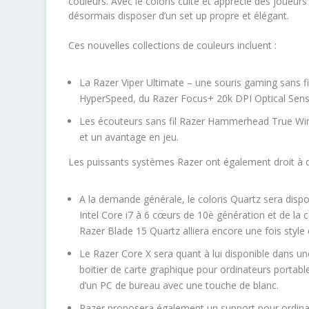
couleurs. Avec le coloris culte et apprécié des joueurs
désormais disposer d’un set up propre et élégant.
Ces nouvelles collections de couleurs incluent :
La Razer Viper Ultimate – une souris gaming sans fi
HyperSpeed, du Razer Focus+ 20k DPI Optical Sen
Les écouteurs sans fil Razer Hammerhead True Wirel
et un avantage en jeu.
Les puissants systèmes Razer ont également droit à d
A la demande générale, le coloris Quartz sera disp
Intel Core i7 à 6 cœurs de 10è génération et de la
Razer Blade 15 Quartz alliera encore une fois style
Le Razer Core X sera quant à lui disponible dans u
boitier de carte graphique pour ordinateurs portab
d’un PC de bureau avec une touche de blanc.
Razer proposera également un support pour ordinat