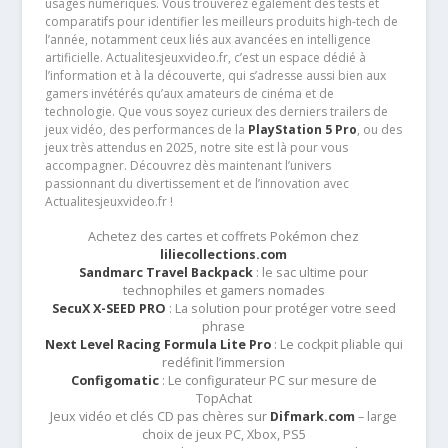
usages numériques. Vous trouverez également des tests et
comparatifs pour identifier les meilleurs produits high-tech de
l’année, notamment ceux liés aux avancées en intelligence
artificielle. Actualitesjeuxvideo.fr, c’est un espace dédié à
l’information et à la découverte, qui s’adresse aussi bien aux
gamers invétérés qu’aux amateurs de cinéma et de
technologie. Que vous soyez curieux des derniers trailers de
jeux vidéo, des performances de la
PlayStation 5 Pro
, ou des
jeux très attendus en 2025, notre site est là pour vous
accompagner. Découvrez dès maintenant l’univers
passionnant du divertissement et de l’innovation avec
Actualitesjeuxvideo.fr !
Achetez des cartes et coffrets Pokémon chez
liliecollections.com
Sandmarc Travel Backpack
: le sac ultime pour
technophiles et gamers nomades
SecuX X-SEED PRO
: La solution pour protéger votre seed
phrase
Next Level Racing Formula Lite Pro
: Le cockpit pliable qui
redéfinit l’immersion
Configomatic
: Le configurateur PC sur mesure de
TopAchat
Jeux vidéo et clés CD pas chères sur
Difmark.com
– large
choix de jeux PC, Xbox, PS5