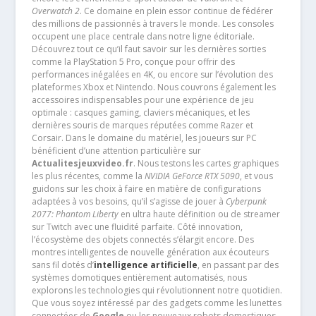
Overwatch 2
. Ce domaine en plein essor continue de fédérer
des millions de passionnés à travers le monde. Les consoles
occupent une place centrale dans notre ligne éditoriale.
Découvrez tout ce qu’il faut savoir sur les dernières sorties
comme la PlayStation 5 Pro, conçue pour offrir des
performances inégalées en 4K, ou encore sur l’évolution des
plateformes Xbox et Nintendo. Nous couvrons également les
accessoires indispensables pour une expérience de jeu
optimale : casques gaming, claviers mécaniques, et les
dernières souris de marques réputées comme Razer et
Corsair. Dans le domaine du matériel, les joueurs sur PC
bénéficient d’une attention particulière sur
Actualitesjeuxvideo.fr
. Nous testons les cartes graphiques
les plus récentes, comme la
NVIDIA GeForce RTX 5090
, et vous
guidons sur les choix à faire en matière de configurations
adaptées à vos besoins, qu’il s’agisse de jouer à
Cyberpunk
2077: Phantom Liberty
en ultra haute définition ou de streamer
sur Twitch avec une fluidité parfaite. Côté innovation,
l’écosystème des objets connectés s’élargit encore. Des
montres intelligentes de nouvelle génération aux écouteurs
sans fil dotés d’
intelligence artificielle
, en passant par des
systèmes domotiques entièrement automatisés, nous
explorons les technologies qui révolutionnent notre quotidien.
Que vous soyez intéressé par des gadgets comme les lunettes
connectées de
Google
ou les nouveaux robots domestiques,