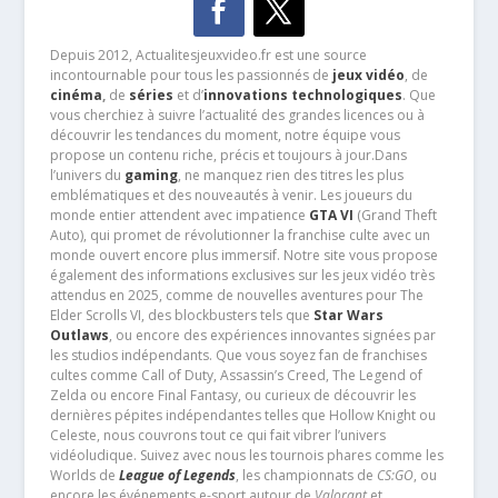
Depuis 2012, Actualitesjeuxvideo.fr est une source
incontournable pour tous les passionnés de
jeux vidéo
, de
cinéma
,
de
séries
et d’
innovations technologiques
. Que
vous cherchiez à suivre l’actualité des grandes licences ou à
découvrir les tendances du moment, notre équipe vous
propose un contenu riche, précis et toujours à jour.Dans
l’univers du
gaming
, ne manquez rien des titres les plus
emblématiques et des nouveautés à venir. Les joueurs du
monde entier attendent avec impatience
GTA VI
(Grand Theft
Auto), qui promet de révolutionner la franchise culte avec un
monde ouvert encore plus immersif. Notre site vous propose
également des informations exclusives sur les jeux vidéo très
attendus en 2025, comme de nouvelles aventures pour The
Elder Scrolls VI, des blockbusters tels que
Star Wars
Outlaws
, ou encore des expériences innovantes signées par
les studios indépendants. Que vous soyez fan de franchises
cultes comme Call of Duty, Assassin’s Creed, The Legend of
Zelda ou encore Final Fantasy, ou curieux de découvrir les
dernières pépites indépendantes telles que Hollow Knight ou
Celeste, nous couvrons tout ce qui fait vibrer l’univers
vidéoludique. Suivez avec nous les tournois phares comme les
Worlds de
League of Legends
, les championnats de
CS:GO
, ou
encore les événements e-sport autour de
Valorant
et