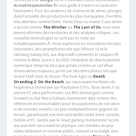
Actualitesjeuxvideo.fr
vous guide à travers ces avancées
fascinantes. Pour les amateurs de cinéma et de séries, plongez
dans l’actualité des productions les plus marquantes. Des films
très attendus comme Dune : Partie Deux ou Avatar 3 aux séries
à succès comme
The Witcher
ou
The Last of Us
, nous vous
tenons informés des tendances et des analyses critiques .Les
nouvelles technologies ne sont pas en reste sur
Actualitesjeuxvideo.fr. Nous explorons les innovations les plus
fascinantes, des smartphones tels que l’iPhone 16 et le
Samsung Galaxy S24, aux dispositifs connectés et casques VR
comme le Meta Quest 3. En 2025, l’industrie du divertissement
numérique s’impose plus que jamais comme un carrefour
d’innovations majeures, porté par des titres phares tels que
Grand Theft Auto VI, Doom: The Dark Ages ou
Death
Stranding 2: On the Beach
, qui repoussent les limites de
l’expérience immersive sur PlayStation 5 Pro, Xbox Series X ou
encore PC ultra-performants. Les RPG d’envergure comme
Avowed ou Star Wars Outlaws s’annoncent déjà comme des
références incontournables pour les passionnés de narration
et de mondes ouverts. Les jeux multiplateformes gagnent du
terrain, garantissant une interopérabilité totale entre console,
mobile et PC, tandis que le cloud gaming révolutionne l’accès
aux jeux AAA sans matériel physique. Les remakes de jeux
cultes séduisent un nouveau public, ravivant la nostalgie avec