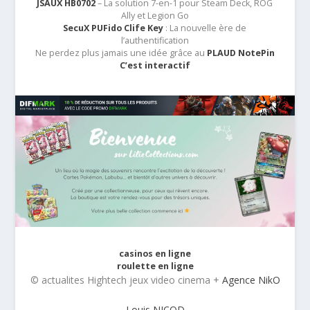
JSAUX HB0702
– La solution 7-en-1 pour Steam Deck, ROG
Ally et Legion Go
SecuX PUFido Clife Key
: La nouvelle ère de
l’authentification
Ne perdez plus jamais une idée grâce au
PLAUD NotePin
C’est interactif
casinos en ligne
roulette en ligne
© actualites Hightech jeux video cinema +
Agence NikO
Louis NICOD