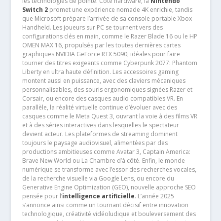
les technologies de pointe. Côté hardware, la
Nintendo
Switch 2
promet une expérience nomade 4K enrichie, tandis
que Microsoft prépare l’arrivée de sa console portable Xbox
Handheld. Les joueurs sur PC se tournent vers des
configurations clés en main, comme le Razer Blade 16 ou le HP
OMEN MAX 16, propulsés par les toutes dernières cartes
graphiques NVIDIA GeForce RTX 5090, idéales pour faire
tourner des titres exigeants comme Cyberpunk 2077: Phantom
Liberty en ultra haute définition. Les accessoires gaming
montent aussi en puissance, avec des claviers mécaniques
personnalisables, des souris ergonomiques signées Razer et
Corsair, ou encore des casques audio compatibles VR. En
parallèle, la réalité virtuelle continue d’évoluer avec des
casques comme le Meta Quest 3, ouvrant la voie à des films VR
et à des séries interactives dans lesquelles le spectateur
devient acteur. Les plateformes de streaming dominent
toujours le paysage audiovisuel, alimentées par des
productions ambitieuses comme Avatar 3, Captain America:
Brave New World ou La Chambre d’à côté. Enfin, le monde
numérique se transforme avec l’essor des recherches vocales,
de la recherche visuelle via Google Lens, ou encore du
Generative Engine Optimization (GEO), nouvelle approche SEO
pensée pour l’
intelligence artificielle
. L’année 2025
s’annonce ainsi comme un tournant décisif entre innovation
technologique, créativité vidéoludique et bouleversement des