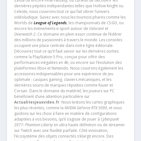
Zelda ou encore Final Fantasy, ou curieux de découvrir les
dernières pépites indépendantes telles que Hollow Knight ou
Celeste, nous couvrons tout ce qui fait vibrer l’univers
vidéoludique. Suivez avec nous les tournois phares comme les
Worlds de
League of Legends
, les championnats de
CS:GO
, ou
encore les événements e-sport autour de
Valorant
et
Overwatch 2
. Ce domaine en plein essor continue de fédérer
des millions de passionnés à travers le monde. Les consoles
occupent une place centrale dans notre ligne éditoriale.
Découvrez tout ce qu’il faut savoir sur les dernières sorties
comme la PlayStation 5 Pro, conçue pour offrir des
performances inégalées en 4K, ou encore sur l’évolution des
plateformes Xbox et Nintendo. Nous couvrons également les
accessoires indispensables pour une expérience de jeu
optimale : casques gaming, claviers mécaniques, et les
dernières souris de marques réputées comme Razer et
Corsair. Dans le domaine du matériel, les joueurs sur PC
bénéficient d’une attention particulière sur
Actualitesjeuxvideo.fr
. Nous testons les cartes graphiques
les plus récentes, comme la
NVIDIA GeForce RTX 5090
, et vous
guidons sur les choix à faire en matière de configurations
adaptées à vos besoins, qu’il s’agisse de jouer à
Cyberpunk
2077: Phantom Liberty
en ultra haute définition ou de streamer
sur Twitch avec une fluidité parfaite. Côté innovation,
l’écosystème des objets connectés s’élargit encore. Des