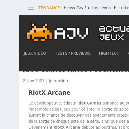
Heavy Cav Studios dévoile Histori
TENDANCE :
JEUX VIDÉO
TESTS / PREVIEWS
HIGHTECH
Riot Games lance l’événeme
2 Nov 2021
|
Jeux vidéo
RiotX Arcane
Le développeur et éditeur
Riot Games
annonce aujou
l’ensemble de ses jeux pour célébrer la sortie de sa t
auront la chance de découvrir des événements cross-mé
de la sortie de chaque acte de la série, ainsi que des ac
L’événement
RiotX Arcane
débute aujourd’hui, et pr