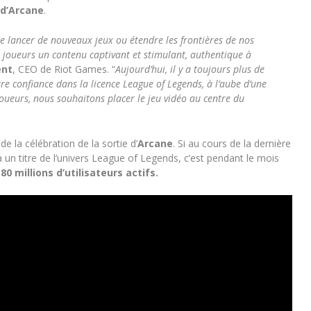
 d’Arcane
.
e lancer de nouveaux jeux ou étendre les frontières de nos
 joueurs un contenu captivant et stimulant, authentique à
ent
, CEO de Riot Games. “
Aujourd’hui, il y a toujours plus de
re confiance dans la licence League of Legends, à l’aube d’une
joueurs, nous souhaitons placer le jeu vidéo au centre du
de la célébration de la sortie d’
Arcane
. Si au cours de la dernière
 un titre de l’univers League of Legends, c’est pendant le mois
180 millions d’utilisateurs actifs.