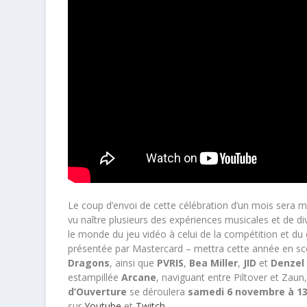
Le coup d’envoi de cette célébration d’un mois sera 
vu naître plusieurs des expériences musicales et de d
le monde du jeu vidéo à celui de la compétition et du 
présentée par Mastercard – mettra cette année en sc
Dragons
, ainsi que
PVRIS
,
Bea Miller
,
JID
et
Denzel 
estampillée
Arcane
, naviguant entre Piltover et Zaun
d’Ouverture
se déroulera
samedi 6 novembre à 1
sur
Youtube
et
Twitch
.