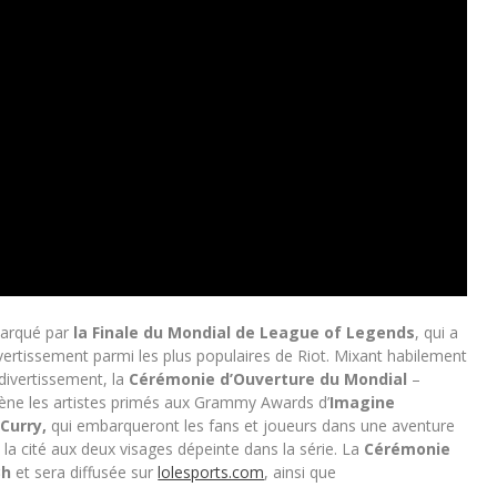
marqué par
la Finale du
Mondial de League of Legends
, qui a
ivertissement parmi les plus populaires de Riot. Mixant habilement
divertissement, la
Cérémonie d’Ouverture du Mondial
–
ène les artistes primés aux Grammy Awards d’
Imagine
Curry,
qui embarqueront les fans et joueurs dans une aventure
, la cité aux deux visages dépeinte dans la série. La
Cérémonie
3h
et sera diffusée sur
lolesports.com
, ainsi que