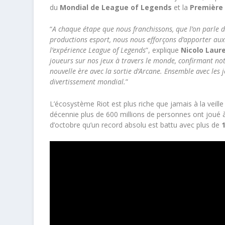
du
Mondial de League of Legends
et la
Première
“
A chaque étape que nous franchissons, que l’on parle d
productions esport, nous nous efforçons d’apporter aux
l’expérience League of Legends
”, explique
Nicolo Laur
joueurs sur nos jeux à travers le monde, confirmant not
nouvelle ère avec la sortie d’Arcane. Ensemble avec les 
divertissement mondial.
”
L’écosystème Riot est plus riche que jamais à la veille 
décennie plus de 600 millions de personnes ont joué à
d’octobre qu’un record absolu est battu avec plus de