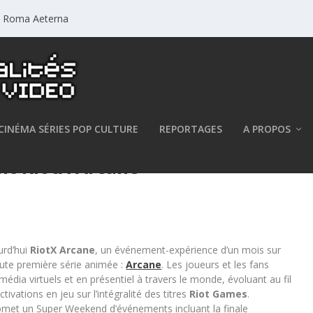
a: Roma Aeterna
CINÉMA SÉRIES POP CULTURE
REPORTAGES
A PROPOS
nt RiotX Arcane
rd’hui
RiotX Arcane
, un événement-expérience d’un mois sur
oute première série animée :
Arcane
. Les joueurs et les fans
dia virtuels et en présentiel à travers le monde, évoluant au fil
tivations en jeu sur l’intégralité des titres
Riot Games
.
omet un Super Weekend d’événements incluant la finale